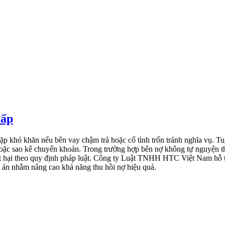
hấp
ặp khó khăn nếu bên vay chậm trả hoặc cố tình trốn tránh nghĩa vụ. Tu
 hoặc sao kê chuyển khoản. Trong trường hợp bên nợ không tự nguyện th
thiệt hại theo quy định pháp luật. Công ty Luật TNHH HTC Việt Nam hỗ t
nh án nhằm nâng cao khả năng thu hồi nợ hiệu quả.