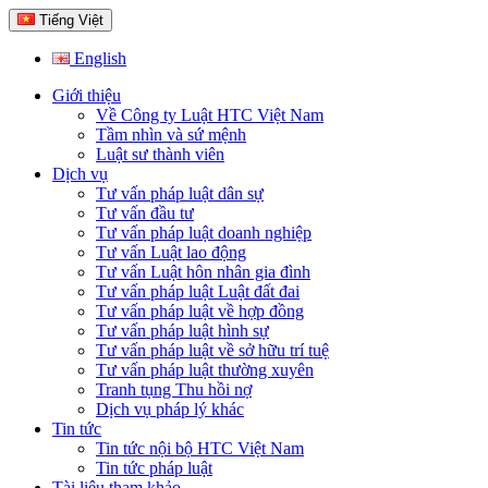
Tiếng Việt
English
Giới thiệu
Về Công ty Luật HTC Việt Nam
Tầm nhìn và sứ mệnh
Luật sư thành viên
Dịch vụ
Tư vấn pháp luật dân sự
Tư vấn đầu tư
Tư vấn pháp luật doanh nghiệp
Tư vấn Luật lao động
Tư vấn Luật hôn nhân gia đình
Tư vấn pháp luật Luật đất đai
Tư vấn pháp luật về hợp đồng
Tư vấn pháp luật hình sự
Tư vấn pháp luật về sở hữu trí tuệ
Tư vấn pháp luật thường xuyên
Tranh tụng Thu hồi nợ
Dịch vụ pháp lý khác
Tin tức
Tin tức nội bộ HTC Việt Nam
Tin tức pháp luật
Tài liệu tham khảo