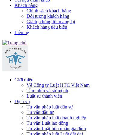
Khách hàng
Chính sách khách hàng
Đối tượng khách hàng
Giá trị chúng tôi mang lại
Khách hàng tiêu biểu
Liên hệ
Giới thiệu
Về Công ty Luật HTC Việt Nam
Tầm nhìn và sứ mệnh
Luật sư thành viên
Dịch vụ
Tư vấn pháp luật dân sự
Tư vấn đầu tư
Tư vấn pháp luật doanh nghiệp
Tư vấn Luật lao động
Tư vấn Luật hôn nhân gia đình
Tư vấn pháp luật Luật đất đai