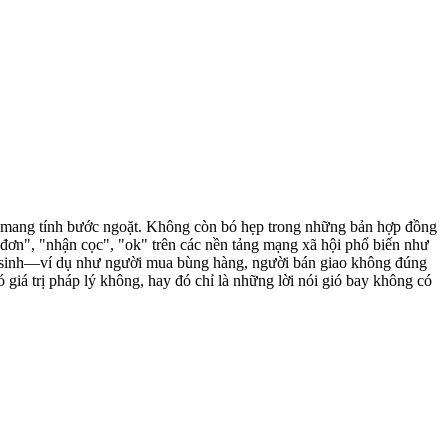
ổi mang tính bước ngoặt. Không còn bó hẹp trong những bản hợp đồng
t đơn", "nhận cọc", "ok" trên các nền tảng mạng xã hội phổ biến như
ảy sinh—ví dụ như người mua bùng hàng, người bán giao không đúng
 giá trị pháp lý không, hay đó chỉ là những lời nói gió bay không có