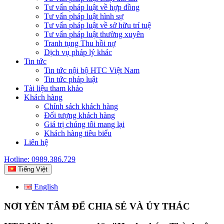
Tư vấn pháp luật về hợp đồng
Tư vấn pháp luật hình sự
Tư vấn pháp luật về sở hữu trí tuệ
Tư vấn pháp luật thường xuyên
Tranh tụng Thu hồi nợ
Dịch vụ pháp lý khác
Tin tức
Tin tức nội bộ HTC Việt Nam
Tin tức pháp luật
Tài liệu tham khảo
Khách hàng
Chính sách khách hàng
Đối tượng khách hàng
Giá trị chúng tôi mang lại
Khách hàng tiêu biểu
Liên hệ
Hotline: 0989.386.729
Tiếng Việt
English
NƠI YÊN TÂM ĐỂ CHIA SẺ VÀ ỦY THÁC