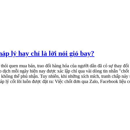
p lý hay chỉ là lời nói gió bay?
 thói quen mua bán, trao đổi hàng hóa của người dân đã có sự thay đ
ao dịch mỗi ngày hiện nay được xác lập chỉ qua vài dòng tin nhắn "chố
iều không thể phủ nhận. Tuy nhiên, khi những xích mích, tranh chấp n
lý cốt lõi luôn được đặt ra: Việc chốt đơn qua Zalo, Facebook liệu có