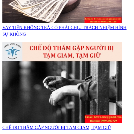
VAY TIỀN KHÔNG TRẢ CÓ PHẢI CHỊU TRÁCH NHIỆM HÌNH
SỰ KHÔNG
CHẾ ĐỘ THĂM GẶP NGƯỜI BỊ TẠM GIAM, TẠM GIỮ