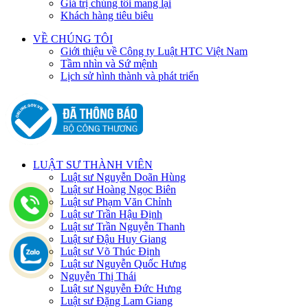
Giá trị chúng tôi mang lại
Khách hàng tiêu biêu
VỀ CHÚNG TÔI
Giới thiệu về Công ty Luật HTC Việt Nam
Tầm nhìn và Sứ mệnh
Lịch sử hình thành và phát triển
LUẬT SƯ THÀNH VIÊN
Luật sư Nguyễn Doãn Hùng
Luật sư Hoàng Ngọc Biên
Luật sư Phạm Văn Chỉnh
Luật sư Trần Hậu Định
Luật sư Trần Nguyễn Thanh
Luật sư Đậu Huy Giang
Luật sư Võ Thúc Định
Luật sư Nguyễn Quốc Hưng
Nguyễn Thị Thái
Luật sư Nguyễn Đức Hưng
Luật sư Đặng Lam Giang