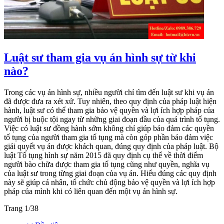
Luật sư tham gia vụ án hình sự từ khi
nào?
Trong các vụ án hình sự, nhiều người chỉ tìm đến luật sư khi vụ án
đã được đưa ra xét xử. Tuy nhiên, theo quy định của pháp luật hiện
hành, luật sư có thể tham gia bảo vệ quyền và lợi ích hợp pháp của
người bị buộc tội ngay từ những giai đoạn đầu của quá trình tố tụng.
Việc có luật sư đồng hành sớm không chỉ giúp bảo đảm các quyền
tố tụng của người tham gia tố tụng mà còn góp phần bảo đảm việc
giải quyết vụ án được khách quan, đúng quy định của pháp luật. Bộ
luật Tố tụng hình sự năm 2015 đã quy định cụ thể về thời điểm
người bào chữa được tham gia tố tụng cũng như quyền, nghĩa vụ
của luật sư trong từng giai đoạn của vụ án. Hiểu đúng các quy định
này sẽ giúp cá nhân, tổ chức chủ động bảo vệ quyền và lợi ích hợp
pháp của mình khi có liên quan đến một vụ án hình sự.
Trang 1/38