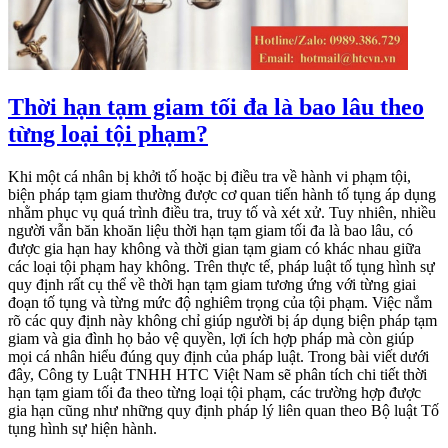
Thời hạn tạm giam tối đa là bao lâu theo
từng loại tội phạm?
Khi một cá nhân bị khởi tố hoặc bị điều tra về hành vi phạm tội,
biện pháp tạm giam thường được cơ quan tiến hành tố tụng áp dụng
nhằm phục vụ quá trình điều tra, truy tố và xét xử. Tuy nhiên, nhiều
người vẫn băn khoăn liệu thời hạn tạm giam tối đa là bao lâu, có
được gia hạn hay không và thời gian tạm giam có khác nhau giữa
các loại tội phạm hay không. Trên thực tế, pháp luật tố tụng hình sự
quy định rất cụ thể về thời hạn tạm giam tương ứng với từng giai
đoạn tố tụng và từng mức độ nghiêm trọng của tội phạm. Việc nắm
rõ các quy định này không chỉ giúp người bị áp dụng biện pháp tạm
giam và gia đình họ bảo vệ quyền, lợi ích hợp pháp mà còn giúp
mọi cá nhân hiểu đúng quy định của pháp luật. Trong bài viết dưới
đây, Công ty Luật TNHH HTC Việt Nam sẽ phân tích chi tiết thời
hạn tạm giam tối đa theo từng loại tội phạm, các trường hợp được
gia hạn cũng như những quy định pháp lý liên quan theo Bộ luật Tố
tụng hình sự hiện hành.