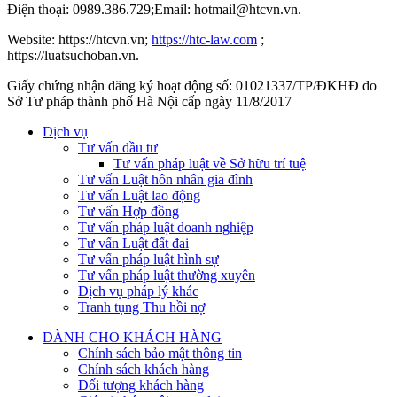
Điện thoại: 0989.386.729;Email: hotmail@htcvn.vn.
Website: https://htcvn.vn;
https://htc-law.com
;
https://luatsuchoban.vn.
Giấy chứng nhận đăng ký hoạt động số: 01021337/TP/ĐKHĐ do
Sở Tư pháp thành phố Hà Nội cấp ngày 11/8/2017
Dịch vụ
Tư vấn đầu tư
Tư vấn pháp luật về Sở hữu trí tuệ
Tư vấn Luật hôn nhân gia đình
Tư vấn Luật lao động
Tư vấn Hợp đồng
Tư vấn pháp luật doanh nghiệp
Tư vấn Luật đất đai
Tư vấn pháp luật hình sự
Tư vấn pháp luật thường xuyên
Dịch vụ pháp lý khác
Tranh tụng Thu hồi nợ
DÀNH CHO KHÁCH HÀNG
Chính sách bảo mật thông tin
Chính sách khách hàng
Đối tượng khách hàng