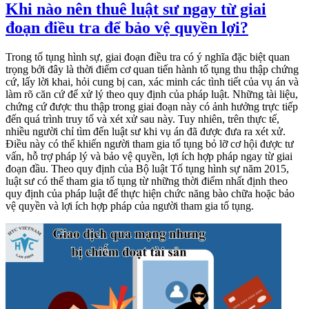
Khi nào nên thuê luật sư ngay từ giai
đoạn điều tra để bảo vệ quyền lợi?
Trong tố tụng hình sự, giai đoạn điều tra có ý nghĩa đặc biệt quan
trọng bởi đây là thời điểm cơ quan tiến hành tố tụng thu thập chứng
cứ, lấy lời khai, hỏi cung bị can, xác minh các tình tiết của vụ án và
làm rõ căn cứ để xử lý theo quy định của pháp luật. Những tài liệu,
chứng cứ được thu thập trong giai đoạn này có ảnh hưởng trực tiếp
đến quá trình truy tố và xét xử sau này. Tuy nhiên, trên thực tế,
nhiều người chỉ tìm đến luật sư khi vụ án đã được đưa ra xét xử.
Điều này có thể khiến người tham gia tố tụng bỏ lỡ cơ hội được tư
vấn, hỗ trợ pháp lý và bảo vệ quyền, lợi ích hợp pháp ngay từ giai
đoạn đầu. Theo quy định của Bộ luật Tố tụng hình sự năm 2015,
luật sư có thể tham gia tố tụng từ những thời điểm nhất định theo
quy định của pháp luật để thực hiện chức năng bào chữa hoặc bảo
vệ quyền và lợi ích hợp pháp của người tham gia tố tụng.