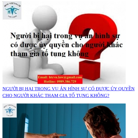
NGƯỜI BỊ HẠI TRONG VỤ ÁN HÌNH SỰ CÓ ĐƯỢC ỦY QUYỀN
CHO NGƯỜI KHÁC THAM GIA TỐ TỤNG KHÔNG?