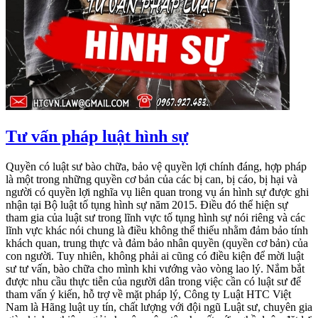
Tư vấn pháp luật hình sự
Quyền có luật sư bào chữa, bảo vệ quyền lợi chính đáng, hợp pháp
là một trong những quyền cơ bản của các bị can, bị cáo, bị hại và
người có quyền lợi nghĩa vụ liên quan trong vụ án hình sự được ghi
nhận tại Bộ luật tố tụng hình sự năm 2015. Điều đó thể hiện sự
tham gia của luật sư trong lĩnh vực tố tụng hình sự nói riêng và các
lĩnh vực khác nói chung là điều không thể thiếu nhằm đảm bảo tính
khách quan, trung thực và đảm bảo nhân quyền (quyền cơ bản) của
con người. Tuy nhiên, không phải ai cũng có điều kiện để mời luật
sư tư vấn, bào chữa cho mình khi vướng vào vòng lao lý. Nắm bắt
được nhu cầu thực tiễn của người dân trong việc cần có luật sư để
tham vấn ý kiến, hỗ trợ về mặt pháp lý, Công ty Luật HTC Việt
Nam là Hãng luật uy tín, chất lượng với đội ngũ Luật sư, chuyên gia