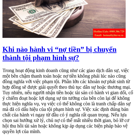
Khi nào hành vi “nợ tiền” bị chuyển
thành tội phạm hình sự?
Trong hoạt động kinh doanh cũng như các giao dịch dân sự, việc
một bên chậm thanh toán hoặc nợ tiền không phải lúc nào cũng
đồng nghĩa với việc phạm tội. Phần lớn các khoản nợ phát sinh từ
hợp đồng sẽ được giải quyết theo thủ tục dân sự hoặc thương mại.
Tuy nhiên, nếu người nhận tiền hoặc tài sản có hành vi gian dối, cố
ý chiếm đoạt hoặc lợi dụng sự tin tưởng của bên còn lại để không
thực hiện nghĩa vụ, vụ việc có thể không còn là tranh chấp dân sự
mà đã có dấu hiệu của tội phạm hình sự. Việc xác định đúng bản
chất của hành vi ngay từ đầu có ý nghĩa rất quan trọng. Nếu lựa
chọn sai hướng xử lý, chủ nợ có thể mất nhiều thời gian, bỏ lỡ cơ
hội thu hồi tài sản hoặc không kịp áp dụng các biện pháp bảo vệ
quyền lợi của mình.