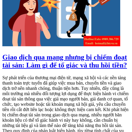
Giao dịch qua mạng nhưng bị chiếm đoạt
tài sản: Làm gì để tố giác và thu hồi tiền?
Sự phát triển của thương mại điện tử, mạng xã hội và các nền tảng
thanh toán trực tuyến đã giúp việc mua bán, chuyển tiền và giao
dịch trở nên nhanh chóng, thuận tiện hơn. Tuy nhiên, đây cũng là
môi trường mà nhiều đối tượng lợi dụng để thực hiện hành vi chiếm
đoạt tài sản thông qua việc giả mạo người bán, giả danh cơ quan, tổ
chức, tạo website hoặc tài khoản mạng xã hội giả, yêu cầu chuyển
tiền rồi cắt đứt liên lạc hoặc không thực hiện cam kết. Khi phát hiện
bị chiếm đoạt tài sản trong giao dịch qua mạng, nhiều người băn
khoăn liệu có thể tố giác hành vi này hay không, cần chuẩn bị
những tài liệu gì và làm thế nào để tăng khả năng thu hồi tài sản.
Theo quy định của pháp luật hiện hành, tùy từng tính chất của vụ