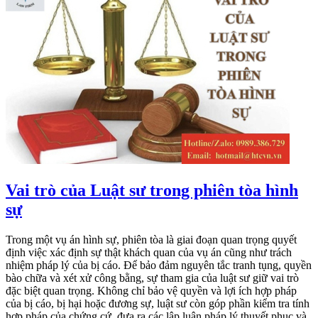
Vai trò của Luật sư trong phiên tòa hình
sự
Trong một vụ án hình sự, phiên tòa là giai đoạn quan trọng quyết
định việc xác định sự thật khách quan của vụ án cũng như trách
nhiệm pháp lý của bị cáo. Để bảo đảm nguyên tắc tranh tụng, quyền
bào chữa và xét xử công bằng, sự tham gia của luật sư giữ vai trò
đặc biệt quan trọng. Không chỉ bảo vệ quyền và lợi ích hợp pháp
của bị cáo, bị hại hoặc đương sự, luật sư còn góp phần kiểm tra tính
hợp pháp của chứng cứ, đưa ra các lập luận pháp lý thuyết phục và