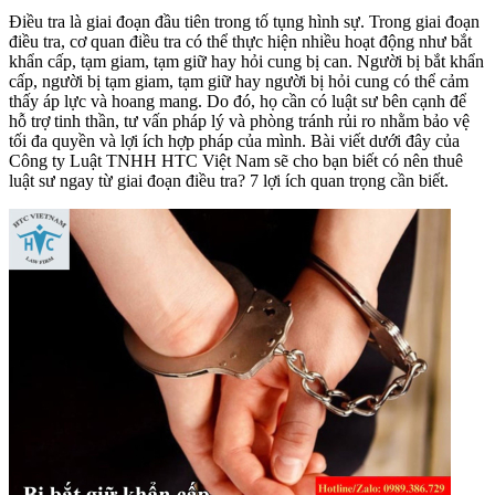
Điều tra là giai đoạn đầu tiên trong tố tụng hình sự. Trong giai đoạn
điều tra, cơ quan điều tra có thể thực hiện nhiều hoạt động như bắt
khẩn cấp, tạm giam, tạm giữ hay hỏi cung bị can. Người bị bắt khẩn
cấp, người bị tạm giam, tạm giữ hay người bị hỏi cung có thể cảm
thấy áp lực và hoang mang. Do đó, họ cần có luật sư bên cạnh để
hỗ trợ tinh thần, tư vấn pháp lý và phòng tránh rủi ro nhằm bảo vệ
tối đa quyền và lợi ích hợp pháp của mình. Bài viết dưới đây của
Công ty Luật TNHH HTC Việt Nam sẽ cho bạn biết có nên thuê
luật sư ngay từ giai đoạn điều tra? 7 lợi ích quan trọng cần biết.