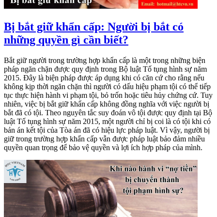
Bị bắt giữ khẩn cấp: Người bị bắt có
những quyền gì cần biết?
Bắt giữ người trong trường hợp khẩn cấp là một trong những biện
pháp ngăn chặn được quy định trong Bộ luật Tố tụng hình sự năm
2015. Đây là biện pháp được áp dụng khi có căn cứ cho rằng nếu
không kịp thời ngăn chặn thì người có dấu hiệu phạm tội có thể tiếp
tục thực hiện hành vi phạm tội, bỏ trốn hoặc tiêu hủy chứng cứ. Tuy
nhiên, việc bị bắt giữ khẩn cấp không đồng nghĩa với việc người bị
bắt đã có tội. Theo nguyên tắc suy đoán vô tội được quy định tại Bộ
luật Tố tụng hình sự năm 2015, một người chỉ bị coi là có tội khi có
bản án kết tội của Tòa án đã có hiệu lực pháp luật. Vì vậy, người bị
giữ trong trường hợp khẩn cấp vẫn được pháp luật bảo đảm nhiều
quyền quan trọng để bảo vệ quyền và lợi ích hợp pháp của mình.