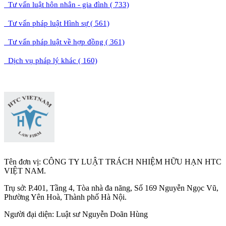
Tư vấn luật hôn nhân - gia đình ( 733)
Tư vấn pháp luật Hình sự ( 561)
Tư vấn pháp luật về hợp đồng ( 361)
Dịch vụ pháp lý khác ( 160)
Tên đơn vị: CÔNG TY LUẬT TRÁCH NHIỆM HỮU HẠN HTC
VIỆT NAM.
Trụ sở: P.401, Tầng 4, Tòa nhà đa năng, Số 169 Nguyễn Ngọc Vũ,
Phường Yên Hoà, Thành phố Hà Nộ
i.
Người đại diện: Luật sư Nguyễn Doãn Hùng