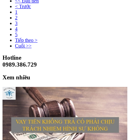
<< Đầu tiên
< Trước
1
2
3
4
5
Tiếp theo >
Cuối >>
Hotline
0989.386.729
Xem nhiều