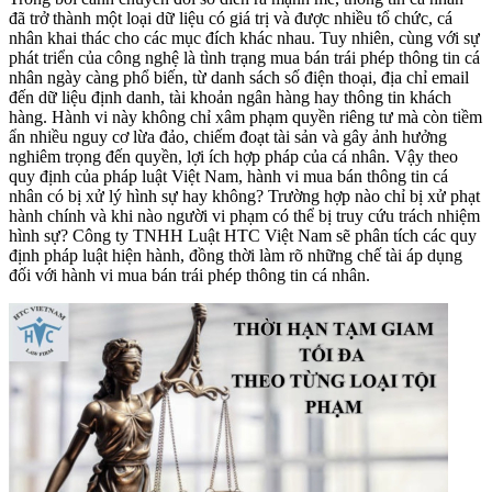
đã trở thành một loại dữ liệu có giá trị và được nhiều tổ chức, cá
nhân khai thác cho các mục đích khác nhau. Tuy nhiên, cùng với sự
phát triển của công nghệ là tình trạng mua bán trái phép thông tin cá
nhân ngày càng phổ biến, từ danh sách số điện thoại, địa chỉ email
đến dữ liệu định danh, tài khoản ngân hàng hay thông tin khách
hàng. Hành vi này không chỉ xâm phạm quyền riêng tư mà còn tiềm
ẩn nhiều nguy cơ lừa đảo, chiếm đoạt tài sản và gây ảnh hưởng
nghiêm trọng đến quyền, lợi ích hợp pháp của cá nhân. Vậy theo
quy định của pháp luật Việt Nam, hành vi mua bán thông tin cá
nhân có bị xử lý hình sự hay không? Trường hợp nào chỉ bị xử phạt
hành chính và khi nào người vi phạm có thể bị truy cứu trách nhiệm
hình sự? Công ty TNHH Luật HTC Việt Nam sẽ phân tích các quy
định pháp luật hiện hành, đồng thời làm rõ những chế tài áp dụng
đối với hành vi mua bán trái phép thông tin cá nhân.