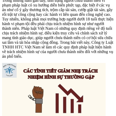
Trong những năm gần đây, tình trạng người chưa thành niên vi
phạm pháp luật có xu hướng diễn biến phức tạp, đặc biệt ở các vụ
án như cố ý gây thương tích, trộm cắp tài sản, cướp giật tài sản, gây
rối trật tự công cộng hay các hành vi liên quan đến công nghệ cao.
Tuy nhiên, không phải mọi trường hợp người dưới 18 tuổi thực hiện
hành vi phạm tội đều phải chịu trách nhiệm hình sự như người
thành niên. Pháp luật Việt Nam có những quy định riêng về độ tuổi
chịu trách nhiệm hình sự, điều kiện truy cứu và chính sách xử lý
mang tính giáo dục, giúp người chưa thành niên có cơ hội sửa chữa
sai lầm và tái hòa nhập cộng đồng. Trong bài viết này, Công ty Luật
TNHH HTC Việt Nam sẽ làm rõ các quy định pháp luật hiện hành
về trách nhiệm hình sự của người chưa thành niên đối với những vụ
án phổ biến.