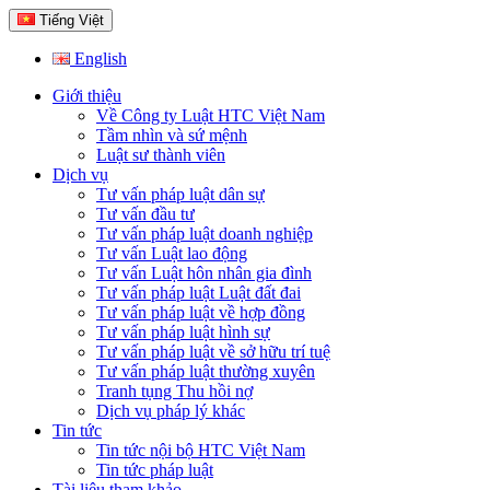
Tiếng Việt
English
Giới thiệu
Về Công ty Luật HTC Việt Nam
Tầm nhìn và sứ mệnh
Luật sư thành viên
Dịch vụ
Tư vấn pháp luật dân sự
Tư vấn đầu tư
Tư vấn pháp luật doanh nghiệp
Tư vấn Luật lao động
Tư vấn Luật hôn nhân gia đình
Tư vấn pháp luật Luật đất đai
Tư vấn pháp luật về hợp đồng
Tư vấn pháp luật hình sự
Tư vấn pháp luật về sở hữu trí tuệ
Tư vấn pháp luật thường xuyên
Tranh tụng Thu hồi nợ
Dịch vụ pháp lý khác
Tin tức
Tin tức nội bộ HTC Việt Nam
Tin tức pháp luật
Tài liệu tham khảo