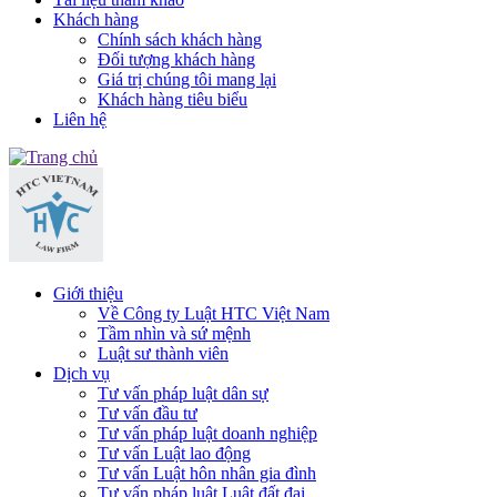
Khách hàng
Chính sách khách hàng
Đối tượng khách hàng
Giá trị chúng tôi mang lại
Khách hàng tiêu biểu
Liên hệ
Giới thiệu
Về Công ty Luật HTC Việt Nam
Tầm nhìn và sứ mệnh
Luật sư thành viên
Dịch vụ
Tư vấn pháp luật dân sự
Tư vấn đầu tư
Tư vấn pháp luật doanh nghiệp
Tư vấn Luật lao động
Tư vấn Luật hôn nhân gia đình
Tư vấn pháp luật Luật đất đai