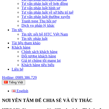
Tư vấn pháp luật về hợp đồng
Tư vấn pháp luật hình sự
Tư vấn pháp luật về sở hữu trí tuệ
Tư vấn pháp luật thường xuyên
Tranh tụng Thu hồi nợ
Dịch vụ pháp lý khác
Tin tức
Tin tức nội bộ HTC Việt Nam
Tin tức pháp luật
Tài liệu tham khảo
Khách hàng
Chính sách khách hàng
Đối tượng khách hàng
Giá trị chúng tôi mang lại
Khách hàng tiêu biểu
Liên hệ
Hotline: 0989.386.729
Tiếng Việt
English
NƠI YÊN TÂM ĐỂ CHIA SẺ VÀ ỦY THÁC