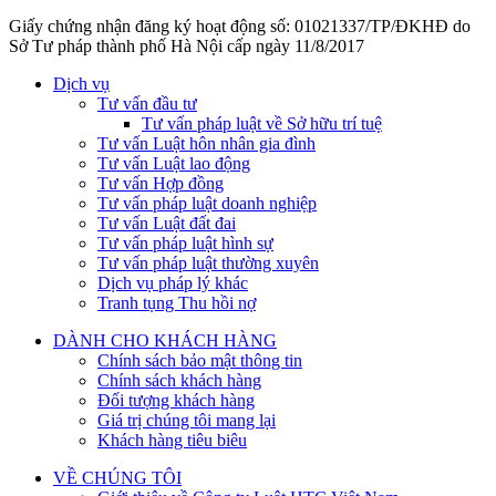
Giấy chứng nhận đăng ký hoạt động số: 01021337/TP/ĐKHĐ do
Sở Tư pháp thành phố Hà Nội cấp ngày 11/8/2017
Dịch vụ
Tư vấn đầu tư
Tư vấn pháp luật về Sở hữu trí tuệ
Tư vấn Luật hôn nhân gia đình
Tư vấn Luật lao động
Tư vấn Hợp đồng
Tư vấn pháp luật doanh nghiệp
Tư vấn Luật đất đai
Tư vấn pháp luật hình sự
Tư vấn pháp luật thường xuyên
Dịch vụ pháp lý khác
Tranh tụng Thu hồi nợ
DÀNH CHO KHÁCH HÀNG
Chính sách bảo mật thông tin
Chính sách khách hàng
Đối tượng khách hàng
Giá trị chúng tôi mang lại
Khách hàng tiêu biêu
VỀ CHÚNG TÔI