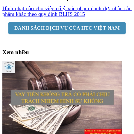
Hình phạt nào cho việc cố ý xúc phạm danh dự, nhân sản
phẩm khác theo quy định BLHS 20
15
DANH SÁCH DỊCH VỤ CỦA HTC VIỆT NAM
Xem nhiều