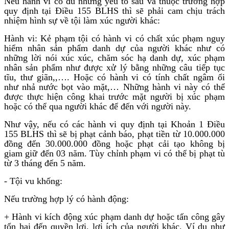
Nếu hành vi có đủ những yếu tố sau và thuộc trường hợp
quy định tại Điều 155 BLHS thì sẽ phải cam chịu trách
nhiệm hình sự về tội làm xúc người khác:
Hành vi: Kẻ phạm tội có hành vi có chất xúc phạm nguy
hiểm nhân sản phẩm danh dự của người khác như có
những lời nói xúc xúc, chăm sóc hạ danh dự, xúc phạm
nhân sản phẩm như được xử lý bằng những câu tiếp tục
tĩu, thư giãn,,…. Hoặc có hành vi có tính chất ngâm ổi
như nhả nước bọt vào mặt,… Những hành vi này có thể
được thực hiện công khai trước mặt người bị xúc phạm
hoặc có thể qua người khác để đến với người này.
Như vậy, nếu có các hành vi quy định tại Khoản 1 Điều
155 BLHS thì sẽ bị phạt cảnh báo, phạt tiền từ 10.000.000
đồng đến 30.000.000 đồng hoặc phạt cải tạo không bị
giam giữ đến 03 năm. Tùy chỉnh phạm vi có thể bị phạt tù
từ 3 tháng đến 5 năm.
- Tội vu khống:
Nếu trường hợp lý có hành động:
+ Hành vi kích động xúc phạm danh dự hoặc tấn công gây
tổn hại đến quyền lợi, lợi ích của người khác. Ví dụ như