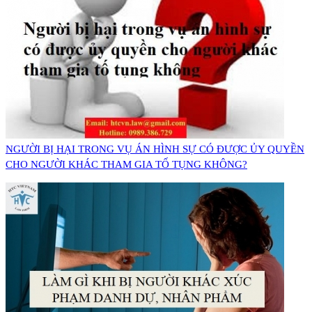
NGƯỜI BỊ HẠI TRONG VỤ ÁN HÌNH SỰ CÓ ĐƯỢC ỦY QUYỀN
CHO NGƯỜI KHÁC THAM GIA TỐ TỤNG KHÔNG?