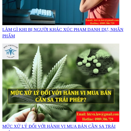
LÀM GÌ KHI BỊ NGƯỜI KHÁC XÚC PHẠM DANH DỰ, NHÂN
PHẨM
MỨC XỬ LÝ ĐỐI VỚI HÀNH VI MUA BÁN CẦN SA TRÁI