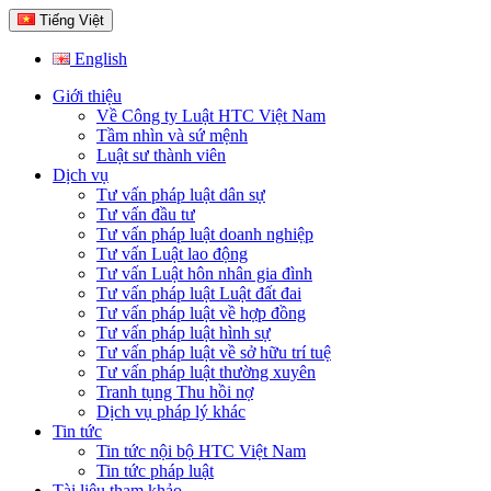
Tiếng Việt
English
Giới thiệu
Về Công ty Luật HTC Việt Nam
Tầm nhìn và sứ mệnh
Luật sư thành viên
Dịch vụ
Tư vấn pháp luật dân sự
Tư vấn đầu tư
Tư vấn pháp luật doanh nghiệp
Tư vấn Luật lao động
Tư vấn Luật hôn nhân gia đình
Tư vấn pháp luật Luật đất đai
Tư vấn pháp luật về hợp đồng
Tư vấn pháp luật hình sự
Tư vấn pháp luật về sở hữu trí tuệ
Tư vấn pháp luật thường xuyên
Tranh tụng Thu hồi nợ
Dịch vụ pháp lý khác
Tin tức
Tin tức nội bộ HTC Việt Nam
Tin tức pháp luật
Tài liệu tham khảo