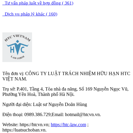
Tư vấn pháp luật về hợp đồng ( 361)
Dịch vụ pháp lý khác ( 160)
Tên đơn vị: CÔNG TY LUẬT TRÁCH NHIỆM HỮU HẠN HTC
VIỆT NAM.
Trụ sở: P.401, Tầng 4, Tòa nhà đa năng, Số 169 Nguyễn Ngọc Vũ,
Phường Yên Hoà, Thành phố Hà Nộ
i.
Người đại diện: Luật sư Nguyễn Doãn Hùng
Điện thoại: 0989.386.729;Email: hotmail@htcvn.vn.
Website: https://htcvn.vn;
https://htc-law.com
;
https://luatsuchoban.vn.