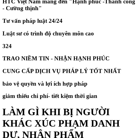
HTC Việt Nam mang đến "Hạnh phúc -Thành công
- Cường thịnh"
Tư vấn pháp luật 24/24
Luật sư có trình độ chuyên môn cao
324
TRAO NIỀM TIN - NHẬN HẠNH PHÚC
CUNG CẤP DỊCH VỤ PHÁP LÝ TỐT NHẤT
bảo vệ quyền và lợi ích hợp pháp
giảm thiếu chi phí- tiết kiệm thời gian
LÀM GÌ KHI BỊ NGƯỜI
KHÁC XÚC PHẠM DANH
DỰ, NHÂN PHẨM