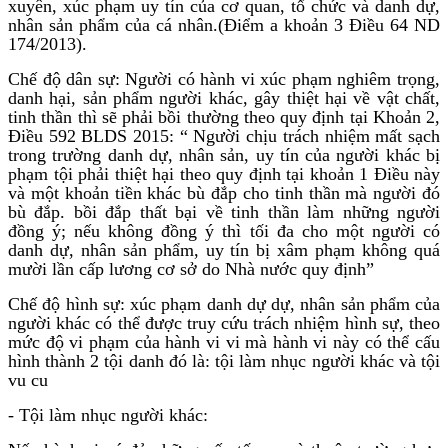
xuyên, xúc phạm uy tín của cơ quan, tổ chức và danh dự,
nhân sản phẩm của cá nhân.(Điểm a khoản 3 Điều 64 ND
174/2013).
Chế độ dân sự: Người có hành vi xúc phạm nghiêm trọng,
danh hại, sản phẩm người khác, gây thiệt hại về vật chất,
tinh thần thì sẽ phải bồi thường theo quy định tại Khoản 2,
Điều 592 BLDS 2015: “ Người chịu trách nhiệm mất sạch
trong trường danh dự, nhân sản, uy tín của người khác bị
phạm tội phải thiệt hại theo quy định tại khoản 1 Điều này
và một khoản tiền khác bù đắp cho tinh thần mà người đó
bù đắp. bồi đắp thất bại về tinh thần làm những người
đồng ý; nếu không đồng ý thì tối đa cho một người có
danh dự, nhân sản phẩm, uy tín bị xâm phạm không quá
mười lần cấp lương cơ sở do Nhà nước quy định”
Chế độ hình sự: xúc phạm danh dự dự, nhân sản phẩm của
người khác có thể được truy cứu trách nhiệm hình sự, theo
mức độ vi phạm của hành vi vi mà hành vi này có thể cấu
hình thành 2 tội danh đó là: tội làm nhục người khác và tội
vu cu
- Tội làm nhục người khác: