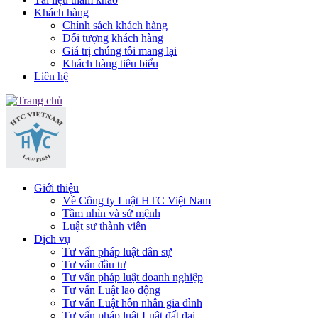
Khách hàng
Chính sách khách hàng
Đối tượng khách hàng
Giá trị chúng tôi mang lại
Khách hàng tiêu biểu
Liên hệ
Giới thiệu
Về Công ty Luật HTC Việt Nam
Tầm nhìn và sứ mệnh
Luật sư thành viên
Dịch vụ
Tư vấn pháp luật dân sự
Tư vấn đầu tư
Tư vấn pháp luật doanh nghiệp
Tư vấn Luật lao động
Tư vấn Luật hôn nhân gia đình
Tư vấn pháp luật Luật đất đai