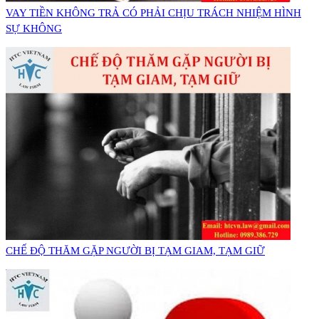
VAY TIỀN KHÔNG TRẢ CÓ PHẢI CHỊU TRÁCH NHIỆM HÌNH
SỰ KHÔNG
CHẾ ĐỘ THĂM GẶP NGƯỜI BỊ TẠM GIAM, TẠM GIỮ