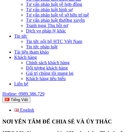
Tư vấn pháp luật về hợp đồng
Tư vấn pháp luật hình sự
Tư vấn pháp luật về sở hữu trí tuệ
Tư vấn pháp luật thường xuyên
Tranh tụng Thu hồi nợ
Dịch vụ pháp lý khác
Tin tức
Tin tức nội bộ HTC Việt Nam
Tin tức pháp luật
Tài liệu tham khảo
Khách hàng
Chính sách khách hàng
Đối tượng khách hàng
Giá trị chúng tôi mang lại
Khách hàng tiêu biểu
Liên hệ
Hotline: 0989.386.729
Tiếng Việt
English
NƠI YÊN TÂM ĐỂ CHIA SẺ VÀ ỦY THÁC