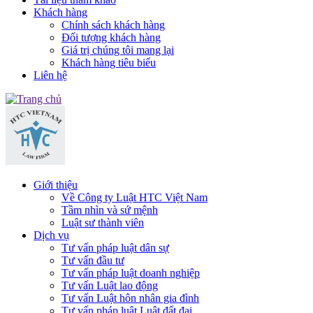
Khách hàng
Chính sách khách hàng
Đối tượng khách hàng
Giá trị chúng tôi mang lại
Khách hàng tiêu biểu
Liên hệ
Giới thiệu
Về Công ty Luật HTC Việt Nam
Tầm nhìn và sứ mệnh
Luật sư thành viên
Dịch vụ
Tư vấn pháp luật dân sự
Tư vấn đầu tư
Tư vấn pháp luật doanh nghiệp
Tư vấn Luật lao động
Tư vấn Luật hôn nhân gia đình
Tư vấn pháp luật Luật đất đai