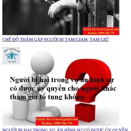
CHẾ ĐỘ THĂM GẶP NGƯỜI BỊ TẠM GIAM, TẠM GIỮ
NGƯỜI BỊ HẠI TRONG VỤ ÁN HÌNH SỰ CÓ ĐƯỢC ỦY QUYỀN