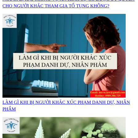
CHO NGƯỜI KHÁC THAM GIA TỐ TỤNG KHÔNG?
LÀM GÌ KHI BỊ NGƯỜI KHÁC XÚC PHẠM DANH DỰ, NHÂN
PHẨM