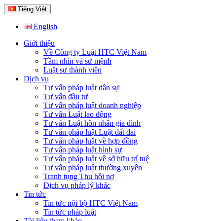
Tiếng Việt
English
Giới thiệu
Về Công ty Luật HTC Việt Nam
Tầm nhìn và sứ mệnh
Luật sư thành viên
Dịch vụ
Tư vấn pháp luật dân sự
Tư vấn đầu tư
Tư vấn pháp luật doanh nghiệp
Tư vấn Luật lao động
Tư vấn Luật hôn nhân gia đình
Tư vấn pháp luật Luật đất đai
Tư vấn pháp luật về hợp đồng
Tư vấn pháp luật hình sự
Tư vấn pháp luật về sở hữu trí tuệ
Tư vấn pháp luật thường xuyên
Tranh tụng Thu hồi nợ
Dịch vụ pháp lý khác
Tin tức
Tin tức nội bộ HTC Việt Nam
Tin tức pháp luật
Tài liệu tham khảo