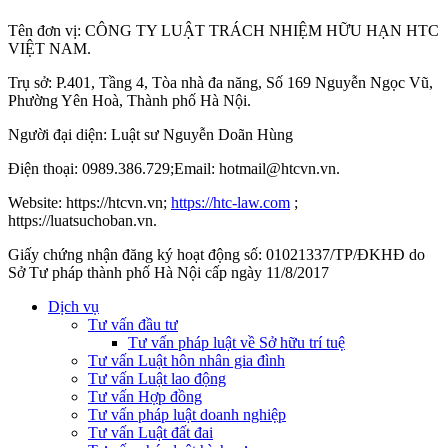
Tên đơn vị: CÔNG TY LUẬT TRÁCH NHIỆM HỮU HẠN HTC
VIỆT NAM.
Trụ sở: P.401, Tầng 4, Tòa nhà đa năng, Số 169 Nguyễn Ngọc Vũ,
Phường Yên Hoà, Thành phố Hà Nộ
i.
Người đại diện: Luật sư Nguyễn Doãn Hùng
Điện thoại: 0989.386.729;Email: hotmail@htcvn.vn.
Website: https://htcvn.vn;
https://htc-law.com
;
https://luatsuchoban.vn.
Giấy chứng nhận đăng ký hoạt động số: 01021337/TP/ĐKHĐ do
Sở Tư pháp thành phố Hà Nội cấp ngày 11/8/2017
Dịch vụ
Tư vấn đầu tư
Tư vấn pháp luật về Sở hữu trí tuệ
Tư vấn Luật hôn nhân gia đình
Tư vấn Luật lao động
Tư vấn Hợp đồng
Tư vấn pháp luật doanh nghiệp
Tư vấn Luật đất đai