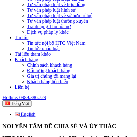
Tư vấn pháp luật về hợp đồng
Tư vấn pháp luật hình sự
Tư vấn pháp luật về sở hữu trí tuệ
Tư vấn pháp luật thường xuyên
Tranh tụng Thu hồi nợ
Dịch vụ pháp lý khác
Tin tức
Tin tức nội bộ HTC Việt Nam
Tin tức pháp luật
Tài liệu tham khảo
Khách hàng
Chính sách khách hàng
Đối tượng khách hàng
Giá trị chúng tôi mang lại
Khách hàng tiêu biểu
Liên hệ
Hotline: 0989.386.729
Tiếng Việt
English
NƠI YÊN TÂM ĐỂ CHIA SẺ VÀ ỦY THÁC