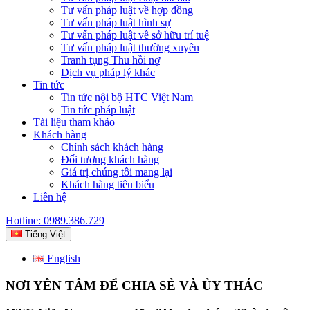
Tư vấn pháp luật về hợp đồng
Tư vấn pháp luật hình sự
Tư vấn pháp luật về sở hữu trí tuệ
Tư vấn pháp luật thường xuyên
Tranh tụng Thu hồi nợ
Dịch vụ pháp lý khác
Tin tức
Tin tức nội bộ HTC Việt Nam
Tin tức pháp luật
Tài liệu tham khảo
Khách hàng
Chính sách khách hàng
Đối tượng khách hàng
Giá trị chúng tôi mang lại
Khách hàng tiêu biểu
Liên hệ
Hotline: 0989.386.729
Tiếng Việt
English
NƠI YÊN TÂM ĐỂ CHIA SẺ VÀ ỦY THÁC