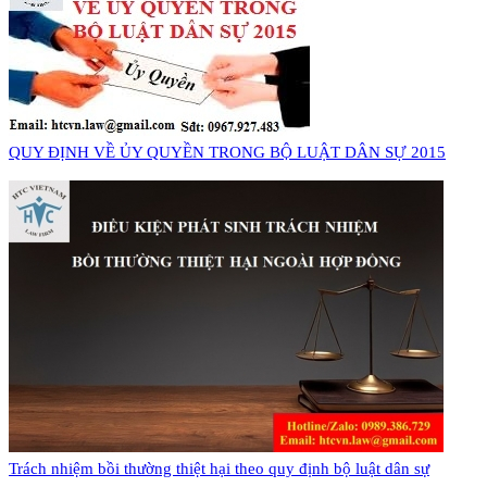
QUY ĐỊNH VỀ ỦY QUYỀN TRONG BỘ LUẬT DÂN SỰ 2015
Trách nhiệm bồi thường thiệt hại theo quy định bộ luật dân sự