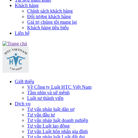
Khách hàng
Chính sách khách hàng
Đối tượng khách hàng
Giá trị chúng tôi mang lại
Khách hàng tiêu biểu
Liên hệ
Giới thiệu
Về Công ty Luật HTC Việt Nam
Tầm nhìn và sứ mệnh
Luật sư thành viên
Dịch vụ
Tư vấn pháp luật dân sự
Tư vấn đầu tư
Tư vấn pháp luật doanh nghiệp
Tư vấn Luật lao động
Tư vấn Luật hôn nhân gia đình
Tư vấn pháp luật Luật đất đai