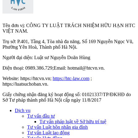
Tên đơn vị: CÔNG TY LUẬT TRÁCH NHIỆM HỮU HẠN HTC
VIỆT NAM.
Trụ sở: P.401, Tầng 4, Tòa nhà đa năng, Số 169 Nguyễn Ngọc Vũ,
Phường Yên Hoà, Thành phố Hà Nộ
i.
Người đại diện: Luật sư Nguyễn Doãn Hùng
Điện thoại: 0989.386.729;Email: hotmail@htcvn.vn.
Website: https://htcvn.vn;
https://htc-law.com
;
https://luatsuchoban.vn.
Giấy chứng nhận đăng ký hoạt động số: 01021337/TP/ĐKHĐ do
Sở Tư pháp thành phố Hà Nội cấp ngày 11/8/2017
Dịch vụ
Tư vấn đầu tư
Tư vấn pháp luật về Sở hữu trí tuệ
Tư vấn Luật hôn nhân gia đình
Tư vấn Luật lao động