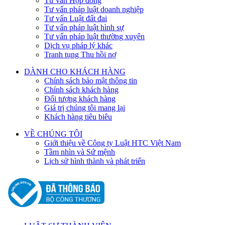
Tư vấn Hợp đồng
Tư vấn pháp luật doanh nghiệp
Tư vấn Luật đất đai
Tư vấn pháp luật hình sự
Tư vấn pháp luật thường xuyên
Dịch vụ pháp lý khác
Tranh tụng Thu hồi nợ
DÀNH CHO KHÁCH HÀNG
Chính sách bảo mật thông tin
Chính sách khách hàng
Đối tượng khách hàng
Giá trị chúng tôi mang lại
Khách hàng tiêu biêu
VỀ CHÚNG TÔI
Giới thiệu về Công ty Luật HTC Việt Nam
Tầm nhìn và Sứ mệnh
Lịch sử hình thành và phát triển