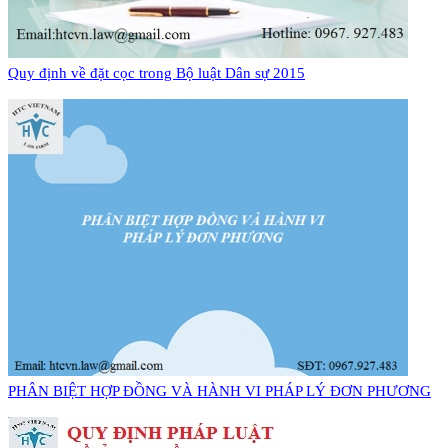
Quy định về đặt cọc trong Bộ luật Dân sự 2015
PHÂN BIỆT HỢP ĐỒNG VÀ HÀNH VI PHÁP LÝ ĐƠN PHƯƠNG