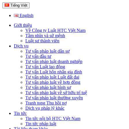
Tiếng Việt
English
Giới thiệu
Về Công ty Luật HTC Việt Nam
Tầm nhìn và sứ mệnh
Luật sư thành viên
Dịch vụ
Tư vấn pháp luật dân sự
Tư vấn đầu tư
Tư vấn pháp luật doanh nghiệp
Tư vấn Luật lao động
Tư vấn Luật hôn nhân gia đình
Tư vấn pháp luật Luật đất đai
Tư vấn pháp luật về hợp đồng
Tư vấn pháp luật hình sự
Tư vấn pháp luật về sở hữu trí tuệ
Tư vấn pháp luật thường xuyên
Tranh tụng Thu hồi nợ
Dịch vụ pháp lý khác
Tin tức
Tin tức nội bộ HTC Việt Nam
Tin tức pháp luật
Tài liệu tham khảo