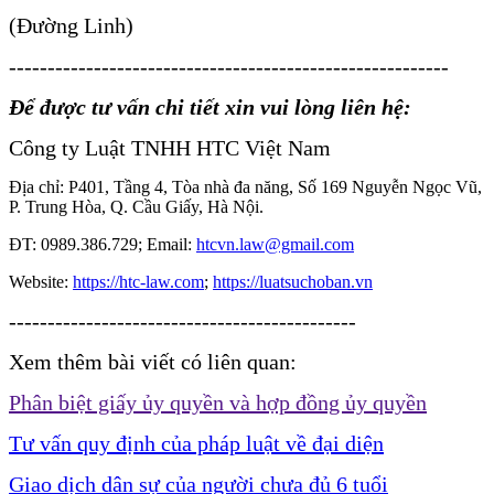
(Đường Linh)
---------------------------------------------------------
Để được tư vấn chi tiết xin vui lòng liên hệ:
Công ty Luật TNHH HTC Việt Nam
Địa chỉ: P401, Tầng 4, Tòa nhà đa năng, Số 169 Nguyễn Ngọc Vũ,
P. Trung Hòa, Q. Cầu Giấy, Hà Nội.
ĐT: 0989.386.729; Email:
htcvn.law@gmail.com
Website:
https://htc-law.com
;
https://luatsuchoban.vn
---------------------------------------------
Xem thêm bài viết có liên quan:
Phân biệt giấy ủy quyền và hợp đồng ủy quyền
Tư vấn quy định của pháp luật về đại diện
Giao dịch dân sự của người chưa đủ 6 tuổi