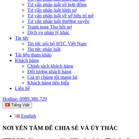
Tư vấn pháp luật về hợp đồng
Tư vấn pháp luật hình sự
Tư vấn pháp luật về sở hữu trí tuệ
Tư vấn pháp luật thường xuyên
Tranh tụng Thu hồi nợ
Dịch vụ pháp lý khác
Tin tức
Tin tức nội bộ HTC Việt Nam
Tin tức pháp luật
Tài liệu tham khảo
Khách hàng
Chính sách khách hàng
Đối tượng khách hàng
Giá trị chúng tôi mang lại
Khách hàng tiêu biểu
Liên hệ
Hotline: 0989.386.729
Tiếng Việt
English
NƠI YÊN TÂM ĐỂ CHIA SẺ VÀ ỦY THÁC