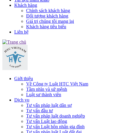
Khách hàng
Chính sách khách hàng
Đối tượng khách hàng
Giá trị chúng tôi mang lại
Khách hàng tiêu biểu
Liên hệ
Giới thiệu
Về Công ty Luật HTC Việt Nam
Tầm nhìn và sứ mệnh
Luật sư thành viên
Dịch vụ
Tư vấn pháp luật dân sự
Tư vấn đầu tư
Tư vấn pháp luật doanh nghiệp
Tư vấn Luật lao động
Tư vấn Luật hôn nhân gia đình
Tư vấn pháp luật Luật đất đai