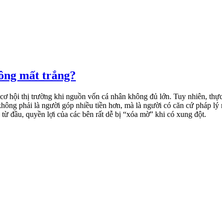
ông mất trắng?
cơ hội thị trường khi nguồn vốn cá nhân không đủ lớn. Tuy nhiên, thực 
hế không phải là người góp nhiều tiền hơn, mà là người có căn cứ pháp l
từ đầu, quyền lợi của các bên rất dễ bị “xóa mờ” khi có xung đột.