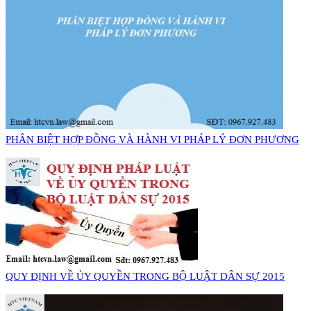
PHÂN BIỆT HỢP ĐỒNG VÀ HÀNH VI PHÁP LÝ ĐƠN PHƯƠNG
QUY ĐỊNH VỀ ỦY QUYỀN TRONG BỘ LUẬT DÂN SỰ 2015