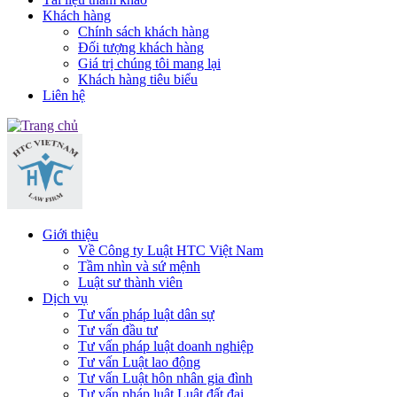
Khách hàng
Chính sách khách hàng
Đối tượng khách hàng
Giá trị chúng tôi mang lại
Khách hàng tiêu biểu
Liên hệ
Giới thiệu
Về Công ty Luật HTC Việt Nam
Tầm nhìn và sứ mệnh
Luật sư thành viên
Dịch vụ
Tư vấn pháp luật dân sự
Tư vấn đầu tư
Tư vấn pháp luật doanh nghiệp
Tư vấn Luật lao động
Tư vấn Luật hôn nhân gia đình
Tư vấn pháp luật Luật đất đai