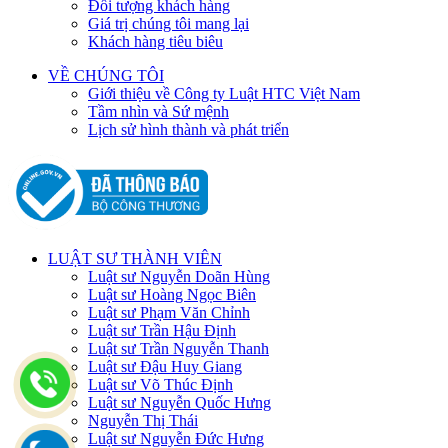
Đối tượng khách hàng
Giá trị chúng tôi mang lại
Khách hàng tiêu biêu
VỀ CHÚNG TÔI
Giới thiệu về Công ty Luật HTC Việt Nam
Tầm nhìn và Sứ mệnh
Lịch sử hình thành và phát triển
LUẬT SƯ THÀNH VIÊN
Luật sư Nguyễn Doãn Hùng
Luật sư Hoàng Ngọc Biên
Luật sư Phạm Văn Chỉnh
Luật sư Trần Hậu Định
Luật sư Trần Nguyễn Thanh
Luật sư Đậu Huy Giang
Luật sư Võ Thúc Định
Luật sư Nguyễn Quốc Hưng
Nguyễn Thị Thái
Luật sư Nguyễn Đức Hưng