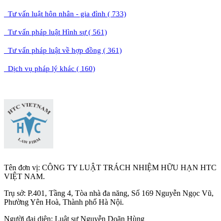
Tư vấn luật hôn nhân - gia đình ( 733)
Tư vấn pháp luật Hình sự ( 561)
Tư vấn pháp luật về hợp đồng ( 361)
Dịch vụ pháp lý khác ( 160)
Tên đơn vị: CÔNG TY LUẬT TRÁCH NHIỆM HỮU HẠN HTC
VIỆT NAM.
Trụ sở: P.401, Tầng 4, Tòa nhà đa năng, Số 169 Nguyễn Ngọc Vũ,
Phường Yên Hoà, Thành phố Hà Nộ
i.
Người đại diện: Luật sư Nguyễn Doãn Hùng