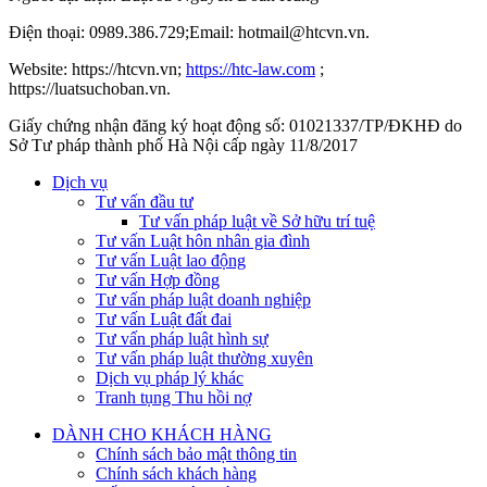
Điện thoại: 0989.386.729;Email: hotmail@htcvn.vn.
Website: https://htcvn.vn;
https://htc-law.com
;
https://luatsuchoban.vn.
Giấy chứng nhận đăng ký hoạt động số: 01021337/TP/ĐKHĐ do
Sở Tư pháp thành phố Hà Nội cấp ngày 11/8/2017
Dịch vụ
Tư vấn đầu tư
Tư vấn pháp luật về Sở hữu trí tuệ
Tư vấn Luật hôn nhân gia đình
Tư vấn Luật lao động
Tư vấn Hợp đồng
Tư vấn pháp luật doanh nghiệp
Tư vấn Luật đất đai
Tư vấn pháp luật hình sự
Tư vấn pháp luật thường xuyên
Dịch vụ pháp lý khác
Tranh tụng Thu hồi nợ
DÀNH CHO KHÁCH HÀNG
Chính sách bảo mật thông tin
Chính sách khách hàng