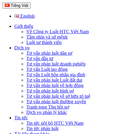
Tiếng Việt
English
Giới thiệu
Về Công ty Luật HTC Việt Nam
Tầm nhìn và sứ mệnh
Luật sư thành viên
Dịch vụ
Tư vấn pháp luật dân sự
Tư vấn đầu tư
Tư vấn pháp luật doanh nghiệp
Tư vấn Luật lao động
Tư vấn Luật hôn nhân gia đình
Tư vấn pháp luật Luật đất đai
Tư vấn pháp luật về hợp đồng
Tư vấn pháp luật hình sự
Tư vấn pháp luật về sở hữu trí tuệ
Tư vấn pháp luật thường xuyên
Tranh tụng Thu hồi nợ
Dịch vụ pháp lý khác
Tin tức
Tin tức nội bộ HTC Việt Nam
Tin tức pháp luật
Tài liệu tham khảo