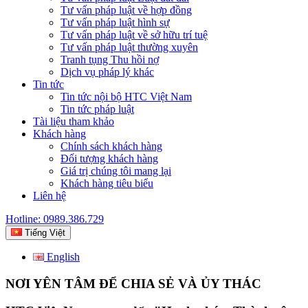
Tư vấn pháp luật về hợp đồng
Tư vấn pháp luật hình sự
Tư vấn pháp luật về sở hữu trí tuệ
Tư vấn pháp luật thường xuyên
Tranh tụng Thu hồi nợ
Dịch vụ pháp lý khác
Tin tức
Tin tức nội bộ HTC Việt Nam
Tin tức pháp luật
Tài liệu tham khảo
Khách hàng
Chính sách khách hàng
Đối tượng khách hàng
Giá trị chúng tôi mang lại
Khách hàng tiêu biểu
Liên hệ
Hotline: 0989.386.729
Tiếng Việt
English
NƠI YÊN TÂM ĐỂ CHIA SẺ VÀ ỦY THÁC