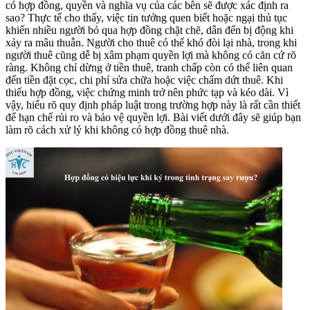
có hợp đồng, quyền và nghĩa vụ của các bên sẽ được xác định ra
sao? Thực tế cho thấy, việc tin tưởng quen biết hoặc ngại thủ tục
khiến nhiều người bỏ qua hợp đồng chặt chẽ, dẫn đến bị động khi
xảy ra mâu thuẫn. Người cho thuê có thể khó đòi lại nhà, trong khi
người thuê cũng dễ bị xâm phạm quyền lợi mà không có căn cứ rõ
ràng. Không chỉ dừng ở tiền thuê, tranh chấp còn có thể liên quan
đến tiền đặt cọc, chi phí sửa chữa hoặc việc chấm dứt thuê. Khi
thiếu hợp đồng, việc chứng minh trở nên phức tạp và kéo dài. Vì
vậy, hiểu rõ quy định pháp luật trong trường hợp này là rất cần thiết
để hạn chế rủi ro và bảo vệ quyền lợi. Bài viết dưới đây sẽ giúp bạn
làm rõ cách xử lý khi không có hợp đồng thuê nhà.