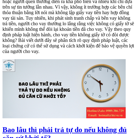
hoặc người quen thường diễn ra khá phổ biến và nhiều khi chỉ dựa
trên sự tin tưởng lẫn nhau. Vì vậy, không ít trường hợp các bên chỉ
thỏa thuận bằng lời nói mà không lập giấy vay tiền hay hợp đồng
vay tài sản. Tuy nhiên, khi phát sinh tranh chấp và bên vay không
trả tiền, người cho vay thường lo lắng rằng việc không có giấy tờ sẽ
khiến mình không thể đòi lại khoản tiền đã cho vay. Vậy theo quy
định pháp luật hiện hành, cho vay tiền không giấy tờ có đòi được
không? Bài viết dưới đây sẽ phân tích rõ quy định pháp luật, các
loại chứng cứ có thể sử dụng và cách khởi kiện để bảo vệ quyền lợi
của người cho vay.
Bao lâu thì phải trả tự do nếu không đủ
căn cứ khởi tố?