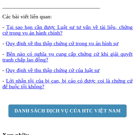
____________________________________
Các bài viết liên quan:
-
Tại sao bạn cần được Luật sư tư vấn về tài liệu, chứng
cứ trong vụ án hành chính?
-
Quy định về thu thập chứng cứ trong vụ án hình sự
-
Bên nào có nghĩa vụ cung cấp chứng cứ khi giải quyết
tranh chấp lao động?
-
Quy định về thu thập chứng cứ của luật sư
-
Lời nhận tội của bị can, bị cáo có được coi là chứng cứ
để buộc tội không?
DANH SÁCH DỊCH VỤ CỦA HTC VIỆT NAM