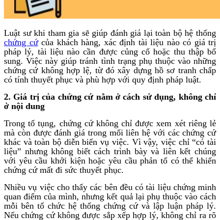
Luật sư khi tham gia sẽ giúp đánh giá lại toàn bộ hệ thống
chứng cứ
của khách hàng, xác định tài liệu nào có giá trị
pháp lý, tài liệu nào cần được củng cố hoặc thu thập bổ
sung. Việc này giúp tránh tình trạng phụ thuộc vào những
chứng cứ không hợp lệ, từ đó xây dựng hồ sơ tranh chấp
có tính thuyết phục và phù hợp với quy định pháp luật.
2. Giá trị của chứng cứ nằm ở cách sử dụng, không chỉ
ở nội dung
Trong tố tụng, chứng cứ không chỉ được xem xét riêng lẻ
mà còn được đánh giá trong mối liên hệ với các chứng cứ
khác và toàn bộ diễn biến vụ việc. Vì vậy, việc chỉ “có tài
liệu” nhưng không biết cách trình bày và liên kết chúng
với yêu cầu khởi kiện hoặc yêu cầu phản tố có thể khiến
chứng cứ mất đi sức thuyết phục.
Nhiều vụ việc cho thấy các bên đều có tài liệu chứng minh
quan điểm của mình, nhưng kết quả lại phụ thuộc vào cách
mỗi bên tổ chức hệ thống chứng cứ và lập luận pháp lý.
Nếu chứng cứ không được sắp xếp hợp lý, không chỉ ra rõ