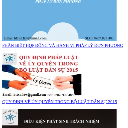
PHÂN BIỆT HỢP ĐỒNG VÀ HÀNH VI PHÁP LÝ ĐƠN PHƯƠNG
QUY ĐỊNH VỀ ỦY QUYỀN TRONG BỘ LUẬT DÂN SỰ 2015