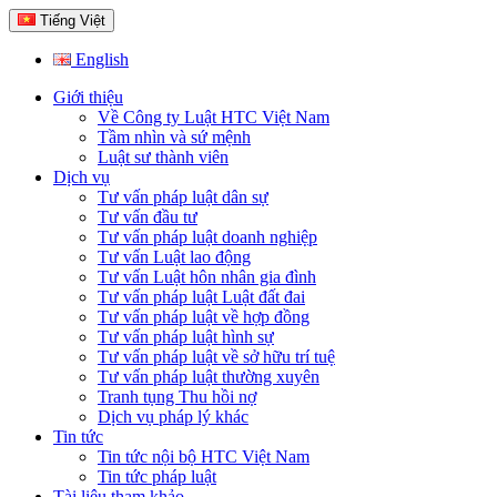
Tiếng Việt
English
Giới thiệu
Về Công ty Luật HTC Việt Nam
Tầm nhìn và sứ mệnh
Luật sư thành viên
Dịch vụ
Tư vấn pháp luật dân sự
Tư vấn đầu tư
Tư vấn pháp luật doanh nghiệp
Tư vấn Luật lao động
Tư vấn Luật hôn nhân gia đình
Tư vấn pháp luật Luật đất đai
Tư vấn pháp luật về hợp đồng
Tư vấn pháp luật hình sự
Tư vấn pháp luật về sở hữu trí tuệ
Tư vấn pháp luật thường xuyên
Tranh tụng Thu hồi nợ
Dịch vụ pháp lý khác
Tin tức
Tin tức nội bộ HTC Việt Nam
Tin tức pháp luật
Tài liệu tham khảo