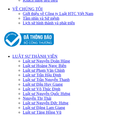
Khách hàng tiêu biêu
VỀ CHÚNG TÔI
Giới thiệu về Công ty Luật HTC Việt Nam
Tầm nhìn và Sứ mệnh
Lịch sử hình thành và phát triển
LUẬT SƯ THÀNH VIÊN
Luật sư Nguyễn Doãn Hùng
Luật sư Hoàng Ngọc Biên
Luật sư Phạm Văn Chỉnh
Luật sư Trần Hậu Định
Luật sư Trần Nguyễn Thanh
Luật sư Đậu Huy Giang
Luật sư Võ Thúc Định
Luật sư Nguyễn Quốc Hưng
Nguyễn Thị Thái
Luật sư Nguyễn Đức Hưng
Luật sư Đặng Lam Giang
Luật sư Tăng Hồng Vũ