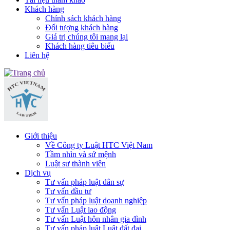
Khách hàng
Chính sách khách hàng
Đối tượng khách hàng
Giá trị chúng tôi mang lại
Khách hàng tiêu biểu
Liên hệ
Giới thiệu
Về Công ty Luật HTC Việt Nam
Tầm nhìn và sứ mệnh
Luật sư thành viên
Dịch vụ
Tư vấn pháp luật dân sự
Tư vấn đầu tư
Tư vấn pháp luật doanh nghiệp
Tư vấn Luật lao động
Tư vấn Luật hôn nhân gia đình
Tư vấn pháp luật Luật đất đai