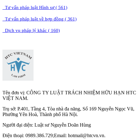
Tư vấn pháp luật Hình sự ( 561)
Tư vấn pháp luật về hợp đồng ( 361)
Dịch vụ pháp lý khác ( 160)
Tên đơn vị: CÔNG TY LUẬT TRÁCH NHIỆM HỮU HẠN HTC
VIỆT NAM.
Trụ sở: P.401, Tầng 4, Tòa nhà đa năng, Số 169 Nguyễn Ngọc Vũ,
Phường Yên Hoà, Thành phố Hà Nộ
i.
Người đại diện: Luật sư Nguyễn Doãn Hùng
Điện thoại: 0989.386.729;Email: hotmail@htcvn.vn.