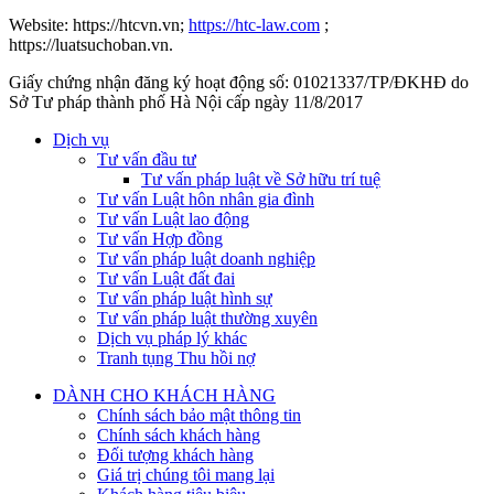
Website: https://htcvn.vn;
https://htc-law.com
;
https://luatsuchoban.vn.
Giấy chứng nhận đăng ký hoạt động số: 01021337/TP/ĐKHĐ do
Sở Tư pháp thành phố Hà Nội cấp ngày 11/8/2017
Dịch vụ
Tư vấn đầu tư
Tư vấn pháp luật về Sở hữu trí tuệ
Tư vấn Luật hôn nhân gia đình
Tư vấn Luật lao động
Tư vấn Hợp đồng
Tư vấn pháp luật doanh nghiệp
Tư vấn Luật đất đai
Tư vấn pháp luật hình sự
Tư vấn pháp luật thường xuyên
Dịch vụ pháp lý khác
Tranh tụng Thu hồi nợ
DÀNH CHO KHÁCH HÀNG
Chính sách bảo mật thông tin
Chính sách khách hàng
Đối tượng khách hàng
Giá trị chúng tôi mang lại