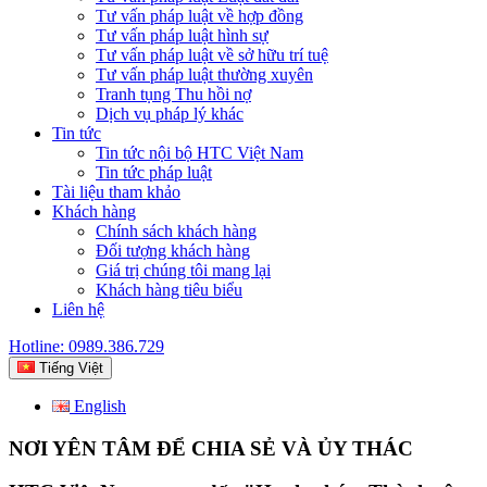
Tư vấn pháp luật về hợp đồng
Tư vấn pháp luật hình sự
Tư vấn pháp luật về sở hữu trí tuệ
Tư vấn pháp luật thường xuyên
Tranh tụng Thu hồi nợ
Dịch vụ pháp lý khác
Tin tức
Tin tức nội bộ HTC Việt Nam
Tin tức pháp luật
Tài liệu tham khảo
Khách hàng
Chính sách khách hàng
Đối tượng khách hàng
Giá trị chúng tôi mang lại
Khách hàng tiêu biểu
Liên hệ
Hotline: 0989.386.729
Tiếng Việt
English
NƠI YÊN TÂM ĐỂ CHIA SẺ VÀ ỦY THÁC