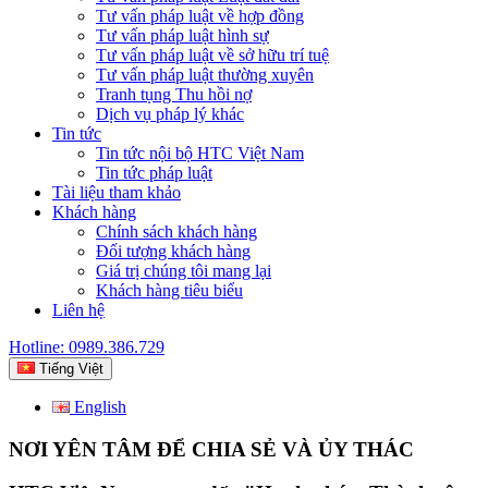
Tư vấn pháp luật về hợp đồng
Tư vấn pháp luật hình sự
Tư vấn pháp luật về sở hữu trí tuệ
Tư vấn pháp luật thường xuyên
Tranh tụng Thu hồi nợ
Dịch vụ pháp lý khác
Tin tức
Tin tức nội bộ HTC Việt Nam
Tin tức pháp luật
Tài liệu tham khảo
Khách hàng
Chính sách khách hàng
Đối tượng khách hàng
Giá trị chúng tôi mang lại
Khách hàng tiêu biểu
Liên hệ
Hotline: 0989.386.729
Tiếng Việt
English
NƠI YÊN TÂM ĐỂ CHIA SẺ VÀ ỦY THÁC