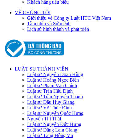
Khách hàng tiêu biêu
VỀ CHÚNG TÔI
Giới thiệu về Công ty Luật HTC Việt Nam
Tầm nhìn và Sứ mệnh
Lịch sử hình thành và phát triển
LUẬT SƯ THÀNH VIÊN
Luật sư Nguyễn Doãn Hùng
Luật sư Hoàng Ngọc Biên
Luật sư Phạm Văn Chỉnh
Luật sư Trần Hậu Định
Luật sư Trần Nguyễn Thanh
Luật sư Đậu Huy Giang
Luật sư Võ Thúc Định
Luật sư Nguyễn Quốc Hưng
Nguyễn Thị Thái
Luật sư Nguyễn Đức Hưng
Luật sư Đặng Lam Giang
Luật sư Tăng Hồng Vũ