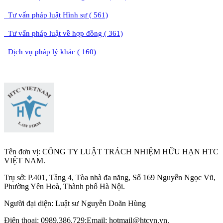
Tư vấn pháp luật Hình sự ( 561)
Tư vấn pháp luật về hợp đồng ( 361)
Dịch vụ pháp lý khác ( 160)
Tên đơn vị: CÔNG TY LUẬT TRÁCH NHIỆM HỮU HẠN HTC
VIỆT NAM.
Trụ sở: P.401, Tầng 4, Tòa nhà đa năng, Số 169 Nguyễn Ngọc Vũ,
Phường Yên Hoà, Thành phố Hà Nộ
i.
Người đại diện: Luật sư Nguyễn Doãn Hùng
Điện thoại: 0989.386.729;Email: hotmail@htcvn.vn.