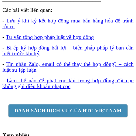
Các bài viết liên quan:
-
Lưu ý khi ký kết hợp đồng mua bán hàng hóa để tránh
rủi ro
-
Tư vấn tổng hợp pháp luật về hợp đồng
-
Bị ép ký hợp đồng bất lợi – biện pháp pháp lý bạn cần
biết trước khi ký
-
Tin nhắn Zalo, email có thể thay thế hợp đồng? – cách
luật sư lập luận
-
Làm thế nào để phạt cọc khi trong hợp đồng đặt cọc
không ghi điều khoản phạt cọc
DANH SÁCH DỊCH VỤ CỦA HTC VIỆT NAM
Xem nhiều