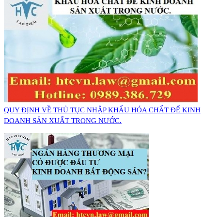
QUY ĐỊNH VỀ THỦ TỤC NHẬP KHẨU HÓA CHẤT ĐỂ KINH
DOANH SẢN XUẤT TRONG NƯỚC.