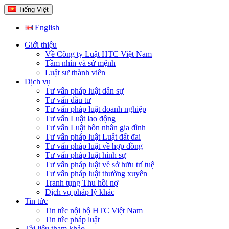
Tiếng Việt
English
Giới thiệu
Về Công ty Luật HTC Việt Nam
Tầm nhìn và sứ mệnh
Luật sư thành viên
Dịch vụ
Tư vấn pháp luật dân sự
Tư vấn đầu tư
Tư vấn pháp luật doanh nghiệp
Tư vấn Luật lao động
Tư vấn Luật hôn nhân gia đình
Tư vấn pháp luật Luật đất đai
Tư vấn pháp luật về hợp đồng
Tư vấn pháp luật hình sự
Tư vấn pháp luật về sở hữu trí tuệ
Tư vấn pháp luật thường xuyên
Tranh tụng Thu hồi nợ
Dịch vụ pháp lý khác
Tin tức
Tin tức nội bộ HTC Việt Nam
Tin tức pháp luật
Tài liệu tham khảo