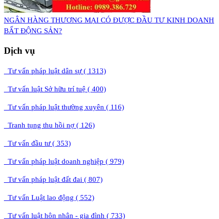
NGÂN HÀNG THƯƠNG MẠI CÓ ĐƯỢC ĐẦU TƯ KINH DOANH
BẤT ĐỘNG SẢN?
Dịch vụ
Tư vấn pháp luật dân sự ( 1313)
Tư vấn luật Sở hữu trí tuệ ( 400)
Tư vấn pháp luật thường xuyên ( 116)
Tranh tụng thu hồi nợ ( 126)
Tư vấn đầu tư ( 353)
Tư vấn pháp luật doanh nghiệp ( 979)
Tư vấn pháp luật đất đai ( 807)
Tư vấn Luật lao động ( 552)
Tư vấn luật hôn nhân - gia đình ( 733)