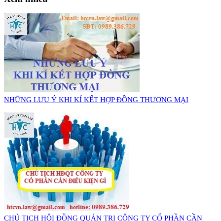
NHỮNG LƯU Ý KHI KÍ KẾT HỢP ĐỒNG THƯƠNG MẠI
CHỦ TỊCH HỘI ĐỒNG QUẢN TRỊ CÔNG TY CỔ PHẦN CẦN