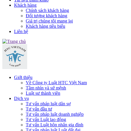
Khách hàng
Chính sách khách hàng
Đối tượng khách hàng
Giá trị chúng tôi mang lại
Khách hàng tiêu biểu
Liên hệ
Giới thiệu
Về Công ty Luật HTC Việt Nam
Tầm nhìn và sứ mệnh
Luật sư thành viên
Dịch vụ
Tư vấn pháp luật dân sự
Tư vấn đầu tư
Tư vấn pháp luật doanh nghiệp
Tư vấn Luật lao động
Tư vấn Luật hôn nhân gia đình
Tư vấn pháp luật Luật đất đai