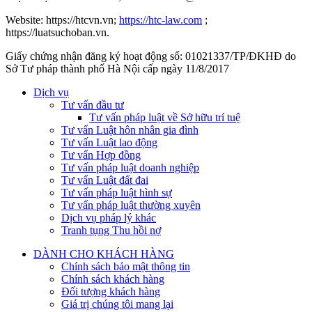
Website: https://htcvn.vn;
https://htc-law.com
;
https://luatsuchoban.vn.
Giấy chứng nhận đăng ký hoạt động số: 01021337/TP/ĐKHĐ do
Sở Tư pháp thành phố Hà Nội cấp ngày 11/8/2017
Dịch vụ
Tư vấn đầu tư
Tư vấn pháp luật về Sở hữu trí tuệ
Tư vấn Luật hôn nhân gia đình
Tư vấn Luật lao động
Tư vấn Hợp đồng
Tư vấn pháp luật doanh nghiệp
Tư vấn Luật đất đai
Tư vấn pháp luật hình sự
Tư vấn pháp luật thường xuyên
Dịch vụ pháp lý khác
Tranh tụng Thu hồi nợ
DÀNH CHO KHÁCH HÀNG
Chính sách bảo mật thông tin
Chính sách khách hàng
Đối tượng khách hàng
Giá trị chúng tôi mang lại