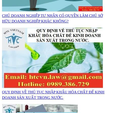
CHỦ DOANH NGHIỆP TƯ NHÂN CÓ QUYỀN LÀM CHỦ SỞ
HỮU DOANH NGHIỆP KHÁC KHÔNG?
QUY ĐỊNH VỀ THỦ TỤC NHẬP KHẨU HÓA CHẤT ĐỂ KINH
DOANH SẢN XUẤT TRONG NƯỚC.