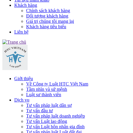
Khách hàng
Chính sách khách hàng
Đối tượng khách hàng
Giá trị chúng tôi mang lại
Khách hàng tiêu biểu
Liên hệ
Giới thiệu
Về Công ty Luật HTC Việt Nam
Tầm nhìn và sứ mệnh
Luật sư thành viên
Dịch vụ
Tư vấn pháp luật dân sự
Tư vấn đầu tư
Tư vấn pháp luật doanh nghiệp
Tư vấn Luật lao động
Tư vấn Luật hôn nhân gia đình
Tư vấn pháp luật Luật đất đai