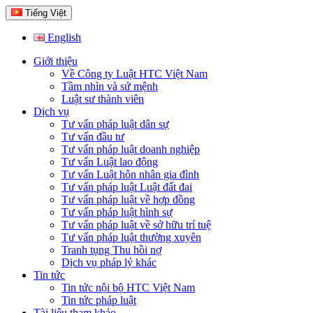
Tiếng Việt
English
Giới thiệu
Về Công ty Luật HTC Việt Nam
Tầm nhìn và sứ mệnh
Luật sư thành viên
Dịch vụ
Tư vấn pháp luật dân sự
Tư vấn đầu tư
Tư vấn pháp luật doanh nghiệp
Tư vấn Luật lao động
Tư vấn Luật hôn nhân gia đình
Tư vấn pháp luật Luật đất đai
Tư vấn pháp luật về hợp đồng
Tư vấn pháp luật hình sự
Tư vấn pháp luật về sở hữu trí tuệ
Tư vấn pháp luật thường xuyên
Tranh tụng Thu hồi nợ
Dịch vụ pháp lý khác
Tin tức
Tin tức nội bộ HTC Việt Nam
Tin tức pháp luật
Tài liệu tham khảo