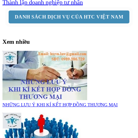
Thành lập doanh nghiệp tư nhân
DANH SÁCH DỊCH VỤ CỦA HTC VIỆT NAM
Xem nhiều
NHỮNG LƯU Ý KHI KÍ KẾT HỢP ĐỒNG THƯƠNG MẠI