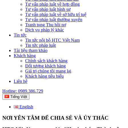
Tư vấn pháp luật về hợp đồng
Tư vấn pháp luật hình sự
Tư vấn pháp luật về sở hữu trí tuệ
Tư vấn pháp luật thường xuyên
Tranh tụng Thu hồi nợ
Dịch vụ pháp lý khác
Tin tức
Tin tức nội bộ HTC Việt Nam
Tin tức pháp luật
Tài liệu tham khảo
Khách hàng
Chính sách khách hàng
Đối tượng khách hàng
Giá trị chúng tôi mang lại
Khách hàng tiêu biểu
Liên hệ
Hotline: 0989.386.729
Tiếng Việt
English
NƠI YÊN TÂM ĐỂ CHIA SẺ VÀ ỦY THÁC