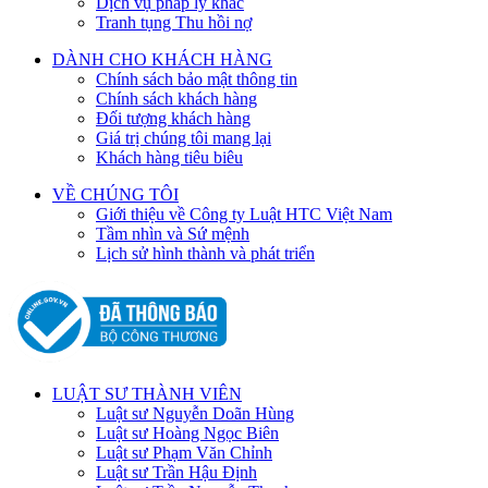
Dịch vụ pháp lý khác
Tranh tụng Thu hồi nợ
DÀNH CHO KHÁCH HÀNG
Chính sách bảo mật thông tin
Chính sách khách hàng
Đối tượng khách hàng
Giá trị chúng tôi mang lại
Khách hàng tiêu biêu
VỀ CHÚNG TÔI
Giới thiệu về Công ty Luật HTC Việt Nam
Tầm nhìn và Sứ mệnh
Lịch sử hình thành và phát triển
LUẬT SƯ THÀNH VIÊN
Luật sư Nguyễn Doãn Hùng
Luật sư Hoàng Ngọc Biên
Luật sư Phạm Văn Chỉnh
Luật sư Trần Hậu Định