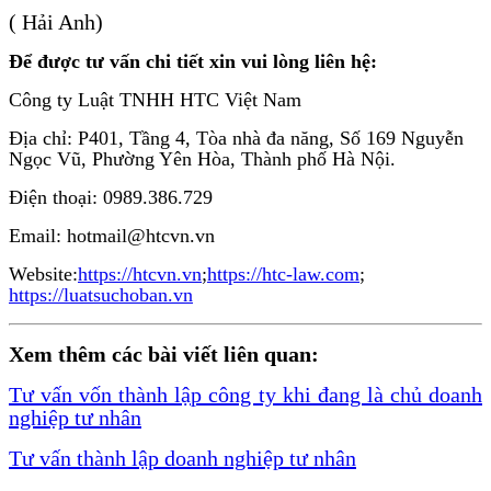
( Hải Anh)
Để được tư vấn chi tiết xin vui lòng liên hệ:
Công ty Luật TNHH HTC Việt Nam
Địa chỉ: P401, Tầng 4, Tòa nhà đa năng, Số 169 Nguyễn
Ngọc Vũ, Phường Yên Hòa, Thành phố Hà Nội.
Điện thoại: 0989.386.729
Email: hotmail@htcvn.vn
Website:
https://htcvn.vn
;
https://htc-law.com
;
https://luatsuchoban.vn
Xem thêm các bài viết liên quan:
Tư vấn vốn thành lập công ty khi đang là chủ doanh
nghiệp tư nhân
Tư vấn thành lập doanh nghiệp tư nhân