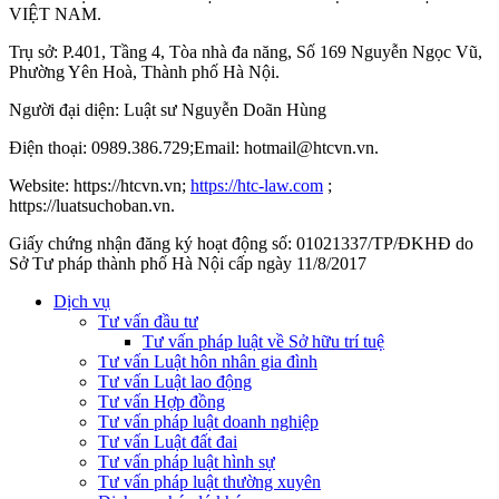
VIỆT NAM.
Trụ sở: P.401, Tầng 4, Tòa nhà đa năng, Số 169 Nguyễn Ngọc Vũ,
Phường Yên Hoà, Thành phố Hà Nộ
i.
Người đại diện: Luật sư Nguyễn Doãn Hùng
Điện thoại: 0989.386.729;Email: hotmail@htcvn.vn.
Website: https://htcvn.vn;
https://htc-law.com
;
https://luatsuchoban.vn.
Giấy chứng nhận đăng ký hoạt động số: 01021337/TP/ĐKHĐ do
Sở Tư pháp thành phố Hà Nội cấp ngày 11/8/2017
Dịch vụ
Tư vấn đầu tư
Tư vấn pháp luật về Sở hữu trí tuệ
Tư vấn Luật hôn nhân gia đình
Tư vấn Luật lao động
Tư vấn Hợp đồng
Tư vấn pháp luật doanh nghiệp
Tư vấn Luật đất đai
Tư vấn pháp luật hình sự
Tư vấn pháp luật thường xuyên