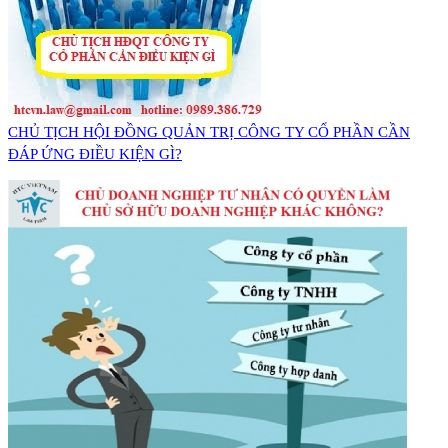
CHỦ TỊCH HỘI ĐỒNG QUẢN TRỊ CÔNG TY CỔ PHẦN CẦN
ĐÁP ỨNG ĐIỀU KIỆN GÌ?