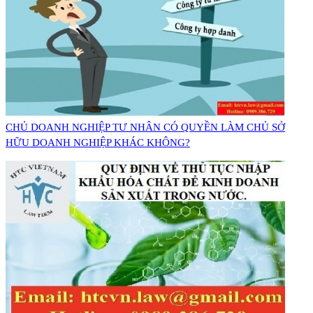
CHỦ DOANH NGHIỆP TƯ NHÂN CÓ QUYỀN LÀM CHỦ SỞ
HỮU DOANH NGHIỆP KHÁC KHÔNG?