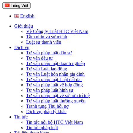
Tiếng Việt
English
Giới thiệu
Về Công ty Luật HTC Việt Nam
Tầm nhìn và sứ mệnh
Luật sư thành viên
Dịch vụ
Tư vấn pháp luật dân sự
Tư vấn đầu tư
Tư vấn pháp luật doanh nghiệp
Tư vấn Luật lao động
Tư vấn Luật hôn nhân gia đình
Tư vấn pháp luật Luật đất đai
Tư vấn pháp luật về hợp đồng
Tư vấn pháp luật hình sự
Tư vấn pháp luật về sở hữu trí tuệ
Tư vấn pháp luật thường xuyên
Tranh tụng Thu hồi nợ
Dịch vụ pháp lý khác
Tin tức
Tin tức nội bộ HTC Việt Nam
Tin tức pháp luật
Tài liệu tham khảo