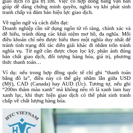
giao dịch có giá trị lớn. Việc có hợp đồng bằng văn bản
giúp dễ dàng chứng minh quyền, nghĩa vụ khi phát sinh
tranh chấp và đảm bảo hiệu lực giao dịch.
Về ngôn ngữ và cách diễn đạt:
Doanh nghiệp cần sử dụng ngôn từ rõ ràng, chính xác và
dễ hiểu, tránh dùng các khái niệm mơ hồ, đa nghĩa. Mỗi
điều khoản chỉ nên được hiểu theo một nghĩa duy nhất để
tránh tình trạng đối tác diễn giải khác đi nhằm trốn tránh
nghĩa vụ. Từ ngữ cần được chọn lọc kỹ, phản ánh đúng
bản chất giao dịch, đối tượng hàng hóa, giá trị, phương
thức thanh toán…
Ví dụ: nếu trong hợp đồng quốc tế chỉ ghi “thanh toán
bằng đô la”, điều này có thể gây nhầm lẫn giữa USD
(Mỹ), CAD (Canada) hay AUD (Úc). Tương tự, nếu ghi
“200m thảm màu xanh” mà không nêu rõ là xanh lam hay
xanh lục, khi thực hiện giao dịch có thể phát sinh tranh
chấp về chất lượng hàng hóa.