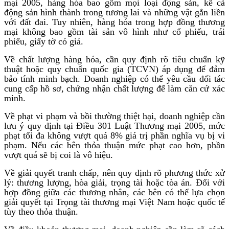
mại 2005, hàng hóa bao gồm mọi loại động sản, kể cả
động sản hình thành trong tương lai và những vật gắn liền
với đất đai. Tuy nhiên, hàng hóa trong hợp đồng thương
mại không bao gồm tài sản vô hình như cổ phiếu, trái
phiếu, giấy tờ có giá.
Về chất lượng hàng hóa, cần quy định rõ tiêu chuẩn kỹ
thuật hoặc quy chuẩn quốc gia (TCVN) áp dụng để đảm
bảo tính minh bạch. Doanh nghiệp có thể yêu cầu đối tác
cung cấp hồ sơ, chứng nhận chất lượng để làm căn cứ xác
minh.
Về phạt vi phạm và bồi thường thiệt hại, doanh nghiệp cần
lưu ý quy định tại Điều 301 Luật Thương mại 2005, mức
phạt tối đa không vượt quá 8% giá trị phần nghĩa vụ bị vi
phạm. Nếu các bên thỏa thuận mức phạt cao hơn, phần
vượt quá sẽ bị coi là vô hiệu.
Về giải quyết tranh chấp, nên quy định rõ phương thức xử
lý: thương lượng, hòa giải, trọng tài hoặc tòa án. Đối với
hợp đồng giữa các thương nhân, các bên có thể lựa chọn
giải quyết tại Trọng tài thương mại Việt Nam hoặc quốc tế
tùy theo thỏa thuận.