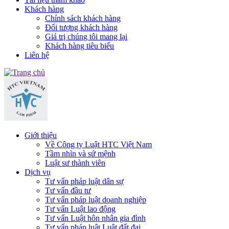
Khách hàng
Chính sách khách hàng
Đối tượng khách hàng
Giá trị chúng tôi mang lại
Khách hàng tiêu biểu
Liên hệ
Giới thiệu
Về Công ty Luật HTC Việt Nam
Tầm nhìn và sứ mệnh
Luật sư thành viên
Dịch vụ
Tư vấn pháp luật dân sự
Tư vấn đầu tư
Tư vấn pháp luật doanh nghiệp
Tư vấn Luật lao động
Tư vấn Luật hôn nhân gia đình
Tư vấn pháp luật Luật đất đai