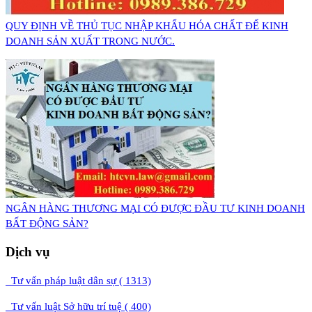
QUY ĐỊNH VỀ THỦ TỤC NHẬP KHẨU HÓA CHẤT ĐỂ KINH
DOANH SẢN XUẤT TRONG NƯỚC.
NGÂN HÀNG THƯƠNG MẠI CÓ ĐƯỢC ĐẦU TƯ KINH DOANH
BẤT ĐỘNG SẢN?
Dịch vụ
Tư vấn pháp luật dân sự ( 1313)
Tư vấn luật Sở hữu trí tuệ ( 400)