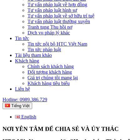
Tư vấn pháp luật về hợp đồng
Tư vấn pháp luật hình sự
Tư vấn pháp luật về sở hữu trí tuệ
Tư vấn pháp luật thường xuyên
Tranh tụng Thu hồi nợ
Dịch vụ pháp lý khác
Tin tức
Tin tức nội bộ HTC Việt Nam
Tin tức pháp luật
Tài liệu tham khảo
Khách hàng
Chính sách khách hàng
Đối tượng khách hàng
Giá trị chúng tôi mang lại
Khách hàng tiêu biểu
Liên hệ
Hotline: 0989.386.729
Tiếng Việt
English
NƠI YÊN TÂM ĐỂ CHIA SẺ VÀ ỦY THÁC