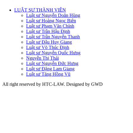
LUẬT SƯ THÀNH VIÊN
Luật sư Nguyễn Doãn Hùng
Luật sư Hoàng Ngọc Biên
Luật sư Phạm Văn Chỉnh
Luật sư Trần Hậu Định
Luật sư Trần Nguyễn Thanh
Luật sư Đậu Huy Giang
Luật sư Võ Thúc Định
Luật sư Nguyễn Quốc Hưng
Nguyễn Thị Thái
Luật sư Nguyễn Đức Hưng
Luật sư Đặng Lam Giang
Luật sư Tăng Hồng Vũ
All right reserved by HTC-LAW. Designed by GWD