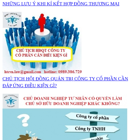
NHỮNG LƯU Ý KHI KÍ KẾT HỢP ĐỒNG THƯƠNG MẠI
CHỦ TỊCH HỘI ĐỒNG QUẢN TRỊ CÔNG TY CỔ PHẦN CẦN
ĐÁP ỨNG ĐIỀU KIỆN GÌ?