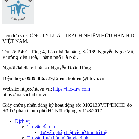
Tên đơn vị: CÔNG TY LUẬT TRÁCH NHIỆM HỮU HẠN HTC
VIỆT NAM.
Trụ sở: P.401, Tầng 4, Tòa nhà đa năng, Số 169 Nguyễn Ngọc Vũ,
Phường Yên Hoà, Thành phố Hà Nộ
i.
Người đại diện: Luật sư Nguyễn Doãn Hùng
Điện thoại: 0989.386.729;Email: hotmail@htcvn.vn.
Website: https://htcvn.vn;
https://htc-law.com
;
https://luatsuchoban.vn.
Giấy chứng nhận đăng ký hoạt động số: 01021337/TP/ĐKHĐ do
Sở Tư pháp thành phố Hà Nội cấp ngày 11/8/2017
Dịch vụ
Tư vấn đầu tư
Tư vấn pháp luật về Sở hữu trí tuệ
Tư vấn Luật hôn nhân gia đình