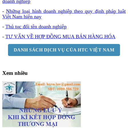
doanh nghiệp
-
Những loại hình doanh nghiệp theo quy định pháp luật
Việt Nam hiện nay
-
Thủ tục đổi tên doanh nghiệp
-
TƯ VẤN VỀ HỢP ĐỒNG MUA BÁN HÀNG HÓA
DANH SÁCH DỊCH VỤ CỦA HTC VIỆT NAM
Xem nhiều