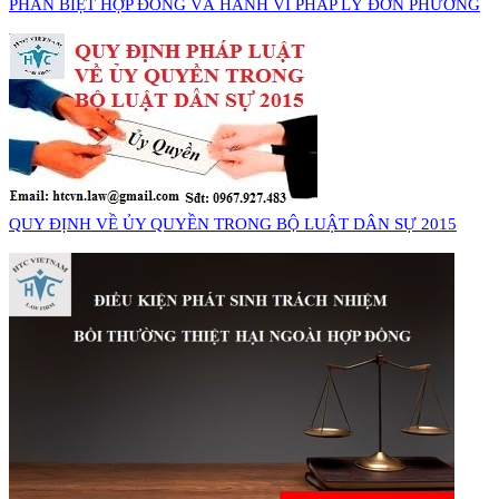
PHÂN BIỆT HỢP ĐỒNG VÀ HÀNH VI PHÁP LÝ ĐƠN PHƯƠNG
QUY ĐỊNH VỀ ỦY QUYỀN TRONG BỘ LUẬT DÂN SỰ 2015