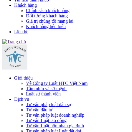
Khách hàng
Chính sách khách hàng
Đối tượng khách hàng
Giá trị chúng tôi mang lại
Khách hàng tiêu biểu
Liên hệ
Giới thiệu
Về Công ty Luật HTC Việt Nam
Tầm nhìn và sứ mệnh
Luật sư thành viên
Dịch vụ
Tư vấn pháp luật dân sự
Tư vấn đầu tư
Tư vấn pháp luật doanh nghiệp
Tư vấn Luật lao động
Tư vấn Luật hôn nhân gia đình
Tư vấn pháp luật Luật đất đai