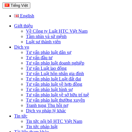
Tiếng Việt
English
Giới thiệu
Về Công ty Luật HTC Việt Nam
Tầm nhìn và sứ mệnh
Luật sư thành viên
Dịch vụ
Tư vấn pháp luật dân sự
Tư vấn đầu tư
Tư vấn pháp luật doanh nghiệp
Tư vấn Luật lao động
Tư vấn Luật hôn nhân gia đình
Tư vấn pháp luật Luật đất đai
Tư vấn pháp luật về hợp đồng
Tư vấn pháp luật hình sự
Tư vấn pháp luật về sở hữu trí tuệ
Tư vấn pháp luật thường xuyên
Tranh tụng Thu hồi nợ
Dịch vụ pháp lý khác
Tin tức
Tin tức nội bộ HTC Việt Nam
Tin tức pháp luật
Tài liệu tham khảo