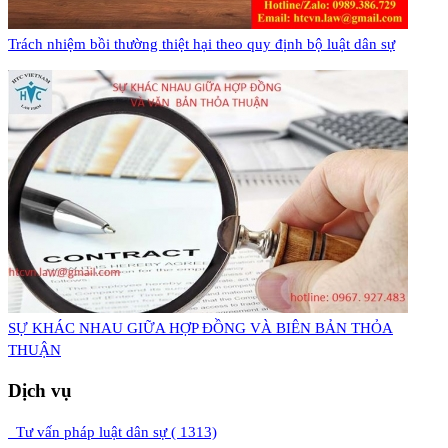
Trách nhiệm bồi thường thiệt hại theo quy định bộ luật dân sự
​SỰ KHÁC NHAU GIỮA HỢP ĐỒNG VÀ BIÊN BẢN THỎA
THUẬN
Dịch vụ
Tư vấn pháp luật dân sự ( 1313)