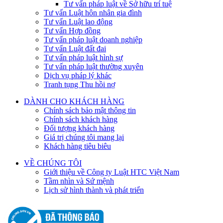
Tư vấn pháp luật về Sở hữu trí tuệ
Tư vấn Luật hôn nhân gia đình
Tư vấn Luật lao động
Tư vấn Hợp đồng
Tư vấn pháp luật doanh nghiệp
Tư vấn Luật đất đai
Tư vấn pháp luật hình sự
Tư vấn pháp luật thường xuyên
Dịch vụ pháp lý khác
Tranh tụng Thu hồi nợ
DÀNH CHO KHÁCH HÀNG
Chính sách bảo mật thông tin
Chính sách khách hàng
Đối tượng khách hàng
Giá trị chúng tôi mang lại
Khách hàng tiêu biêu
VỀ CHÚNG TÔI
Giới thiệu về Công ty Luật HTC Việt Nam
Tầm nhìn và Sứ mệnh
Lịch sử hình thành và phát triển