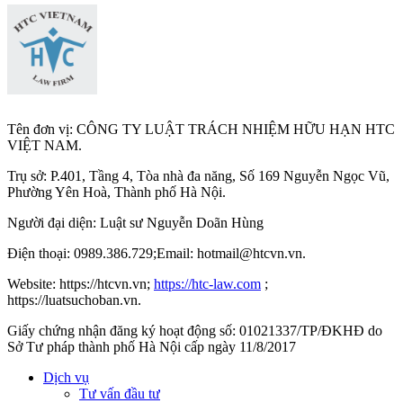
Tên đơn vị: CÔNG TY LUẬT TRÁCH NHIỆM HỮU HẠN HTC
VIỆT NAM.
Trụ sở: P.401, Tầng 4, Tòa nhà đa năng, Số 169 Nguyễn Ngọc Vũ,
Phường Yên Hoà, Thành phố Hà Nộ
i.
Người đại diện: Luật sư Nguyễn Doãn Hùng
Điện thoại: 0989.386.729;Email: hotmail@htcvn.vn.
Website: https://htcvn.vn;
https://htc-law.com
;
https://luatsuchoban.vn.
Giấy chứng nhận đăng ký hoạt động số: 01021337/TP/ĐKHĐ do
Sở Tư pháp thành phố Hà Nội cấp ngày 11/8/2017
Dịch vụ
Tư vấn đầu tư