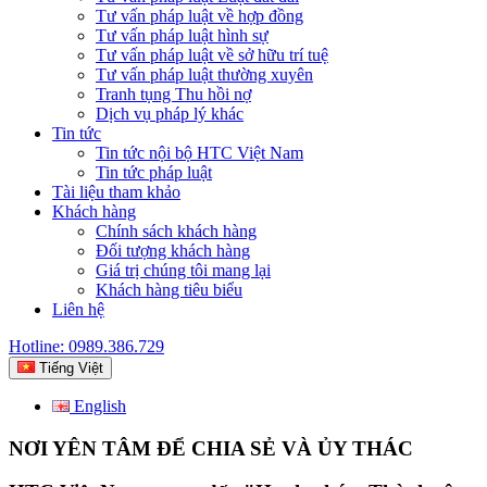
Tư vấn pháp luật về hợp đồng
Tư vấn pháp luật hình sự
Tư vấn pháp luật về sở hữu trí tuệ
Tư vấn pháp luật thường xuyên
Tranh tụng Thu hồi nợ
Dịch vụ pháp lý khác
Tin tức
Tin tức nội bộ HTC Việt Nam
Tin tức pháp luật
Tài liệu tham khảo
Khách hàng
Chính sách khách hàng
Đối tượng khách hàng
Giá trị chúng tôi mang lại
Khách hàng tiêu biểu
Liên hệ
Hotline: 0989.386.729
Tiếng Việt
English
NƠI YÊN TÂM ĐỂ CHIA SẺ VÀ ỦY THÁC