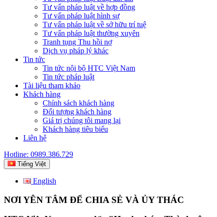
Tư vấn pháp luật về hợp đồng
Tư vấn pháp luật hình sự
Tư vấn pháp luật về sở hữu trí tuệ
Tư vấn pháp luật thường xuyên
Tranh tụng Thu hồi nợ
Dịch vụ pháp lý khác
Tin tức
Tin tức nội bộ HTC Việt Nam
Tin tức pháp luật
Tài liệu tham khảo
Khách hàng
Chính sách khách hàng
Đối tượng khách hàng
Giá trị chúng tôi mang lại
Khách hàng tiêu biểu
Liên hệ
Hotline: 0989.386.729
Tiếng Việt
English
NƠI YÊN TÂM ĐỂ CHIA SẺ VÀ ỦY THÁC