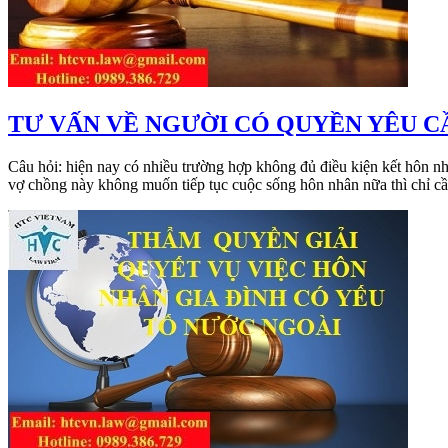
​TƯ VẤN VỀ NGƯỜI CÓ QUYỀN YÊU C
Câu hỏi: hiện nay có nhiều trường hợp không đủ điều kiện kết hôn như
vợ chồng này không muốn tiếp tục cuộc sống hôn nhân nữa thì chỉ cần 