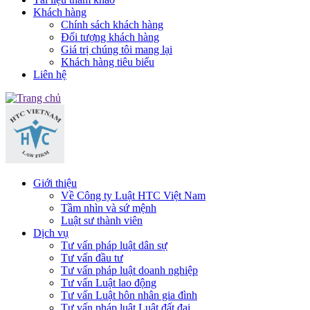
Khách hàng
Chính sách khách hàng
Đối tượng khách hàng
Giá trị chúng tôi mang lại
Khách hàng tiêu biểu
Liên hệ
Giới thiệu
Về Công ty Luật HTC Việt Nam
Tầm nhìn và sứ mệnh
Luật sư thành viên
Dịch vụ
Tư vấn pháp luật dân sự
Tư vấn đầu tư
Tư vấn pháp luật doanh nghiệp
Tư vấn Luật lao động
Tư vấn Luật hôn nhân gia đình
Tư vấn pháp luật Luật đất đai