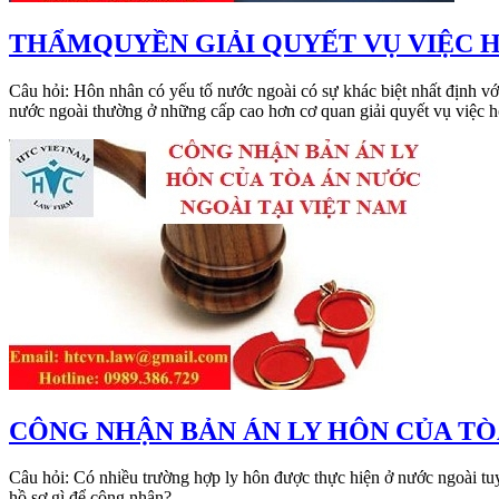
THẨMQUYỀN GIẢI QUYẾT VỤ VIỆC H
Câu hỏi: Hôn nhân có yếu tố nước ngoài có sự khác biệt nhất định v
nước ngoài thường ở những cấp cao hơn cơ quan giải quyết vụ việc h
​CÔNG NHẬN BẢN ÁN LY HÔN CỦA TÒ
Câu hỏi: Có nhiều trường hợp ly hôn được thực hiện ở nước ngoài tu
hồ sơ gì để công nhận?