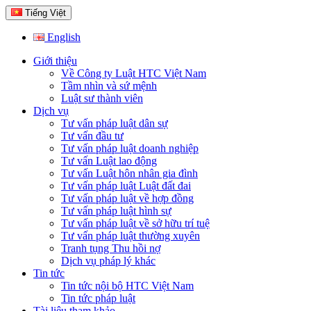
Tiếng Việt
English
Giới thiệu
Về Công ty Luật HTC Việt Nam
Tầm nhìn và sứ mệnh
Luật sư thành viên
Dịch vụ
Tư vấn pháp luật dân sự
Tư vấn đầu tư
Tư vấn pháp luật doanh nghiệp
Tư vấn Luật lao động
Tư vấn Luật hôn nhân gia đình
Tư vấn pháp luật Luật đất đai
Tư vấn pháp luật về hợp đồng
Tư vấn pháp luật hình sự
Tư vấn pháp luật về sở hữu trí tuệ
Tư vấn pháp luật thường xuyên
Tranh tụng Thu hồi nợ
Dịch vụ pháp lý khác
Tin tức
Tin tức nội bộ HTC Việt Nam
Tin tức pháp luật
Tài liệu tham khảo