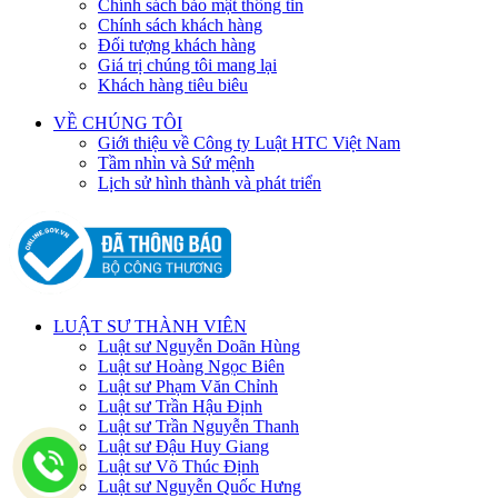
Chính sách bảo mật thông tin
Chính sách khách hàng
Đối tượng khách hàng
Giá trị chúng tôi mang lại
Khách hàng tiêu biêu
VỀ CHÚNG TÔI
Giới thiệu về Công ty Luật HTC Việt Nam
Tầm nhìn và Sứ mệnh
Lịch sử hình thành và phát triển
LUẬT SƯ THÀNH VIÊN
Luật sư Nguyễn Doãn Hùng
Luật sư Hoàng Ngọc Biên
Luật sư Phạm Văn Chỉnh
Luật sư Trần Hậu Định
Luật sư Trần Nguyễn Thanh
Luật sư Đậu Huy Giang
Luật sư Võ Thúc Định
Luật sư Nguyễn Quốc Hưng