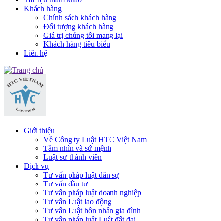
Khách hàng
Chính sách khách hàng
Đối tượng khách hàng
Giá trị chúng tôi mang lại
Khách hàng tiêu biểu
Liên hệ
Giới thiệu
Về Công ty Luật HTC Việt Nam
Tầm nhìn và sứ mệnh
Luật sư thành viên
Dịch vụ
Tư vấn pháp luật dân sự
Tư vấn đầu tư
Tư vấn pháp luật doanh nghiệp
Tư vấn Luật lao động
Tư vấn Luật hôn nhân gia đình
Tư vấn pháp luật Luật đất đai