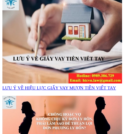
​LƯU Ý VỀ HIỆU LỰC GIẤY VAY MƯỢN TIỀN VIẾT TAY