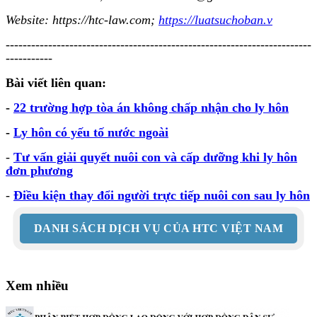
Website: https://htc-law.com;
https://luatsuchoban.v
------------------------------------------------------------------------
-----------
Bài viết liên quan:
-
22 trường hợp tòa án không chấp nhận cho ly hôn
-
Ly hôn có yếu tố nước ngoài
-
Tư vấn giải quyết nuôi con và cấp dưỡng khi ly hôn
đơn phương
-
Điều kiện thay đổi người trực tiếp nuôi con sau ly hôn
DANH SÁCH DỊCH VỤ CỦA HTC VIỆT NAM
Xem nhiều