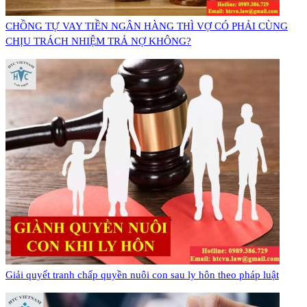
CHỒNG TỰ VAY TIỀN NGÂN HÀNG THÌ VỢ CÓ PHẢI CÙNG
CHỊU TRÁCH NHIỆM TRẢ NỢ KHÔNG?
Giải quyết tranh chấp quyền nuôi con sau ly hôn theo pháp luật