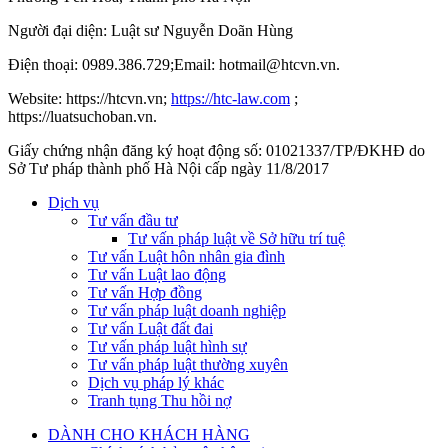
Người đại diện: Luật sư Nguyễn Doãn Hùng
Điện thoại: 0989.386.729;Email: hotmail@htcvn.vn.
Website: https://htcvn.vn;
https://htc-law.com
;
https://luatsuchoban.vn.
Giấy chứng nhận đăng ký hoạt động số: 01021337/TP/ĐKHĐ do
Sở Tư pháp thành phố Hà Nội cấp ngày 11/8/2017
Dịch vụ
Tư vấn đầu tư
Tư vấn pháp luật về Sở hữu trí tuệ
Tư vấn Luật hôn nhân gia đình
Tư vấn Luật lao động
Tư vấn Hợp đồng
Tư vấn pháp luật doanh nghiệp
Tư vấn Luật đất đai
Tư vấn pháp luật hình sự
Tư vấn pháp luật thường xuyên
Dịch vụ pháp lý khác
Tranh tụng Thu hồi nợ
DÀNH CHO KHÁCH HÀNG