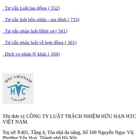
Tư vấn Luật lao động ( 552)
Tư vấn luật hôn nhân - gia đình ( 733)
Tư vấn pháp luật Hình sự ( 561)
Tư vấn pháp luật về hợp đồng ( 361)
Dịch vụ pháp lý khác ( 160)
Tên đơn vị: CÔNG TY LUẬT TRÁCH NHIỆM HỮU HẠN HTC
VIỆT NAM.
Trụ sở: P.401, Tầng 4, Tòa nhà đa năng, Số 169 Nguyễn Ngọc Vũ,
Phường Yên Hoà, Thành phố Hà Nộ
i.