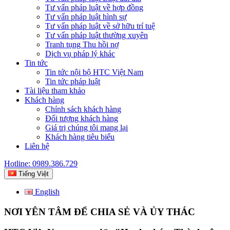
Tư vấn pháp luật về hợp đồng
Tư vấn pháp luật hình sự
Tư vấn pháp luật về sở hữu trí tuệ
Tư vấn pháp luật thường xuyên
Tranh tụng Thu hồi nợ
Dịch vụ pháp lý khác
Tin tức
Tin tức nội bộ HTC Việt Nam
Tin tức pháp luật
Tài liệu tham khảo
Khách hàng
Chính sách khách hàng
Đối tượng khách hàng
Giá trị chúng tôi mang lại
Khách hàng tiêu biểu
Liên hệ
Hotline: 0989.386.729
Tiếng Việt
English
NƠI YÊN TÂM ĐỂ CHIA SẺ VÀ ỦY THÁC