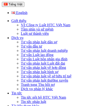
Tiếng Việt
English
Giới thiệu
Về Công ty Luật HTC Việt Nam
Tầm nhìn và sứ mệnh
Luật sư thành viên
Dịch vụ
Tư vấn pháp luật dân sự
Tư vấn đầu tư
Tư vấn pháp luật doanh nghiệp
Tư vấn Luật lao động
Tư vấn Luật hôn nhân gia đình
Tư vấn pháp luật Luật đất đai
Tư vấn pháp luật về hợp đồng
Tư vấn pháp luật hình sự
Tư vấn pháp luật về sở hữu trí tuệ
Tư vấn pháp luật thường xuyên
Tranh tụng Thu hồi nợ
Dịch vụ pháp lý khác
Tin tức
Tin tức nội bộ HTC Việt Nam
Tin tức pháp luật
Tài liệu tham khảo