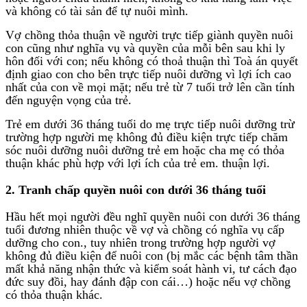
và không có tài sản để tự nuôi mình.
Vợ chồng thỏa thuận về người trực tiếp giành quyền nuôi
con cũng như nghĩa vụ và quyền của mỗi bên sau khi ly
hôn đối với con; nếu không có thoả thuận thì Toà án quyết
định giao con cho bên trực tiếp nuôi dưỡng vì lợi ích cao
nhất của con về mọi mặt; nếu trẻ từ 7 tuổi trở lên cần tính
đến nguyện vọng của trẻ.
Trẻ em dưới 36 tháng tuổi do mẹ trực tiếp nuôi dưỡng trừ
trường hợp người mẹ không đủ điều kiện trực tiếp chăm
sóc nuôi dưỡng nuôi dưỡng trẻ em hoặc cha mẹ có thỏa
thuận khác phù hợp với lợi ích của trẻ em. thuận lợi.
2. Tranh chấp quyền nuôi con dưới 36 tháng tuổi
Hầu hết mọi người đều nghĩ quyền nuôi con dưới 36 tháng
tuổi đương nhiên thuộc về vợ và chồng có nghĩa vụ cấp
dưỡng cho con., tuy nhiên trong trường hợp người vợ
không đủ điều kiện để nuôi con (bị mắc các bệnh tâm thần
mất khả năng nhận thức và kiểm soát hành vi, tư cách đạo
đức suy đồi, hay đánh đập con cái…) hoặc nếu vợ chồng
có thỏa thuận khác.