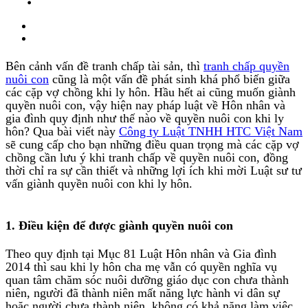
Bên cảnh vấn đề tranh chấp tài sản, thì
tranh chấp quyền
nuôi con
cũng là một vấn đề phát sinh khá phổ biến giữa
các cặp vợ chồng khi ly hôn. Hầu hết ai cũng muốn giành
quyền nuôi con, vậy hiện nay pháp luật về Hôn nhân và
gia đình quy định như thế nào về quyền nuôi con khi ly
hôn? Qua bài viết này
Công ty Luật TNHH HTC Việt Nam
sẽ cung cấp cho bạn những điều quan trọng mà các cặp vợ
chồng cần lưu ý khi tranh chấp về quyền nuôi con, đồng
thời chỉ ra sự cần thiết và những lợi ích khi mời Luật sư tư
vấn giành quyền nuôi con khi ly hôn.
1. Điều kiện để được giành quyền nuôi con
Theo quy định tại Mục 81 Luật Hôn nhân và Gia đình
2014 thì sau khi ly hôn cha mẹ vẫn có quyền nghĩa vụ
quan tâm chăm sóc nuôi dưỡng giáo dục con chưa thành
niên, người đã thành niên mất năng lực hành vi dân sự
hoặc người chưa thành niên, không có khả năng làm việc