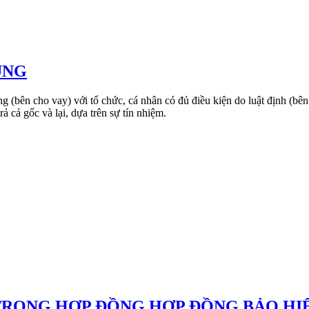
ỤNG
g (bên cho vay) với tổ chức, cá nhân có đủ điều kiện do luật định (bên
ả cả gốc và lại, dựa trên sự tín nhiệm.
 TRONG HỢP ĐỒNG HỢP ĐỒNG BẢO HI