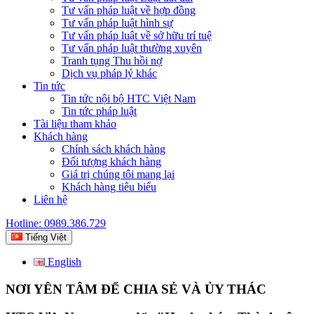
Tư vấn pháp luật về hợp đồng
Tư vấn pháp luật hình sự
Tư vấn pháp luật về sở hữu trí tuệ
Tư vấn pháp luật thường xuyên
Tranh tụng Thu hồi nợ
Dịch vụ pháp lý khác
Tin tức
Tin tức nội bộ HTC Việt Nam
Tin tức pháp luật
Tài liệu tham khảo
Khách hàng
Chính sách khách hàng
Đối tượng khách hàng
Giá trị chúng tôi mang lại
Khách hàng tiêu biểu
Liên hệ
Hotline: 0989.386.729
Tiếng Việt
English
NƠI YÊN TÂM ĐỂ CHIA SẺ VÀ ỦY THÁC