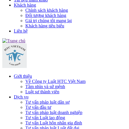
Khách hàng
Chính sách khách hàng
Đối tượng khách hàng
Giá trị chúng tôi mang lại
Khách hàng tiêu biểu
Liên hệ
Giới thiệu
Về Công ty Luật HTC Việt Nam
Tầm nhìn và sứ mệnh
Luật sư thành viên
Dịch vụ
Tư vấn pháp luật dân sự
Tư vấn đầu tư
Tư vấn pháp luật doanh nghiệp
Tư vấn Luật lao động
Tư vấn Luật hôn nhân gia đình
Tư vấn pháp luật Luật đất đai