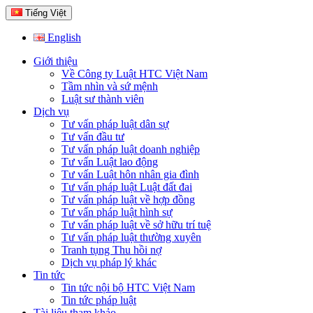
Tiếng Việt
English
Giới thiệu
Về Công ty Luật HTC Việt Nam
Tầm nhìn và sứ mệnh
Luật sư thành viên
Dịch vụ
Tư vấn pháp luật dân sự
Tư vấn đầu tư
Tư vấn pháp luật doanh nghiệp
Tư vấn Luật lao động
Tư vấn Luật hôn nhân gia đình
Tư vấn pháp luật Luật đất đai
Tư vấn pháp luật về hợp đồng
Tư vấn pháp luật hình sự
Tư vấn pháp luật về sở hữu trí tuệ
Tư vấn pháp luật thường xuyên
Tranh tụng Thu hồi nợ
Dịch vụ pháp lý khác
Tin tức
Tin tức nội bộ HTC Việt Nam
Tin tức pháp luật
Tài liệu tham khảo