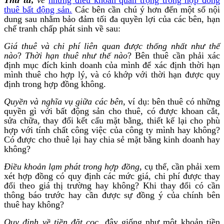
thuê bất động sản.
Các bên cần chú ý hơn đến một số nội
dung sau nhằm bảo đảm tối đa quyền lợi của các bên, hạn
chế tranh chấp phát sinh về sau:
Giá thuê và chi phí liên quan được thống nhất như thế
nào
?
Thời hạn thuê như thế nào
? Bên thuê cần phải xác
định mục đích kinh doanh của mình để xác định thời hạn
mình thuê cho hợp lý, và có khớp với thời hạn được quy
định trong hợp đồng không.
Quyền và nghĩa vụ giữa các bên
, ví dụ: bên thuê có những
quyền gì với bất động sản cho thuê, có được khoan cắt,
sửa chữa, thay đổi kết cấu mặt bằng, thiết kế lại cho phù
hợp với tính chất công việc của công ty mình hay không?
Có được cho thuê lại hay chia sẻ mặt bằng kinh doanh hay
không?
Điều khoản lạm phát trong hợp đồng
, cụ thể, cần phải xem
xét hợp đồng có quy định các mức giá, chi phí được thay
đổi theo giá thị trường hay không? Khi thay đổi có cần
thông báo trước hay cần được sự đồng ý của chính bên
thuê hay không?
Quy định về tiền đặt cọc
, đây giống như một khoản tiền