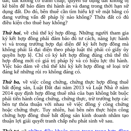
đất; đất không có tranh chấp; quyền sử dụng đất không bị
kê biên để bảo đảm thi hành án và đang trong thời hạn sử
dụng đất. Do đó, bên thuê cần tìm hiểu kỹ về mặt bằng có
đang vướng vấn đề pháp lý nào không? Thửa đất có đủ
điều kiện cho thuê hay không?
Thứ hai
,
về chủ thể ký hợp đồng. Những người tham gia
ký kết hợp đồng phải đảm bảo đủ tư cách, năng lực hành
vi và trong trường hợp đại diện để ký kết hợp đồng mà
không phải là đại diện theo pháp luật thì phải có giấy ủy
quyền hợp lệ. Chỉ có ký kết hợp đồng đúng chủ thể thì
hợp đồng mới có giá trị pháp lý và có hiệu lực thi hành.
Việc bảo đảm về chủ thể khi ký kết hợp đồng sẽ loại trừ
đáng kể những rủi ro không đáng có.
Thứ ba,
về việc công chứng, chứng thực hợp đồng thuê
bất động sản, Luật Đất đai năm 2013 và Luật Nhà ở năm
2014 quy định hợp đồng thuê nhà của bạn không bắt buộc
phải tiến hành công chứng, chứng thực, trừ trường hợp các
bên tự thỏa thuận với nhau về việc đồng ý công chứng
hoặc chứng thực. Tuy nhiên, hai bên nên thực hiện công
chứng hợp đồng thuê bất động sản kinh doanh nhằm tạo
thuận lợi giải quyết tranh chấp nếu phát sinh về sau.
Thứ tư,
về
những điều khoản quan trọng trong hợp đồng