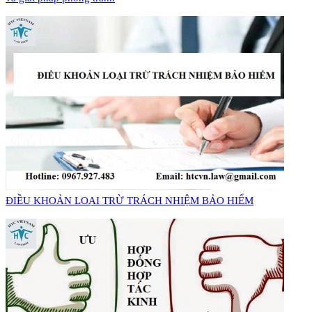
​ĐIỀU KHOẢN LOẠI TRỪ TRÁCH NHIỆM BẢO HIỂM