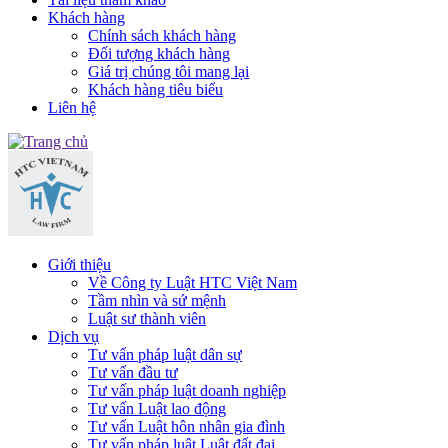
Khách hàng
Chính sách khách hàng
Đối tượng khách hàng
Giá trị chúng tôi mang lại
Khách hàng tiêu biểu
Liên hệ
Giới thiệu
Về Công ty Luật HTC Việt Nam
Tầm nhìn và sứ mệnh
Luật sư thành viên
Dịch vụ
Tư vấn pháp luật dân sự
Tư vấn đầu tư
Tư vấn pháp luật doanh nghiệp
Tư vấn Luật lao động
Tư vấn Luật hôn nhân gia đình
Tư vấn pháp luật Luật đất đai