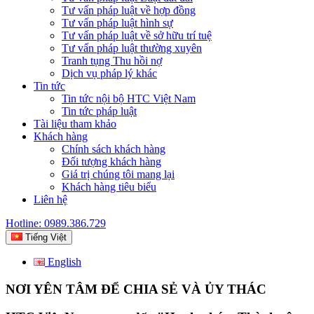
Tư vấn pháp luật về hợp đồng
Tư vấn pháp luật hình sự
Tư vấn pháp luật về sở hữu trí tuệ
Tư vấn pháp luật thường xuyên
Tranh tụng Thu hồi nợ
Dịch vụ pháp lý khác
Tin tức
Tin tức nội bộ HTC Việt Nam
Tin tức pháp luật
Tài liệu tham khảo
Khách hàng
Chính sách khách hàng
Đối tượng khách hàng
Giá trị chúng tôi mang lại
Khách hàng tiêu biểu
Liên hệ
Hotline: 0989.386.729
Tiếng Việt
English
NƠI YÊN TÂM ĐỂ CHIA SẺ VÀ ỦY THÁC