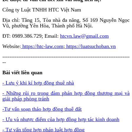
Công ty Luật TNHH HTC Việt Nam
Địa chỉ: Tầng 15, Tòa nhà đa năng, Số 169 Nguyễn Ngọc
Vũ, phường Yên Hòa, Thành phố Hà Nội.
ĐT: 0989.386.729; Email:
htcvn.law@gmail.com
Website:
https://htc-law.com
;
https://luatsuchoban.vn
------------------------------------------------------------------------
--
Bài viết liên quan
- Lưu ý khi kí hợp đồng thuê nhà
- Những rủi ro trong đàm phán hợp đồng thương mại và
giải pháp phòng tránh
-Tư vấn soạn thảo hợp đồng thuê đất
- Ưu và nhược điểm của hợp đồng hợp tác kinh doanh
- Tư vấn tổng hợp pháp luật hợp đồng