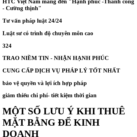
HTC Việt Nam mang đến "Hạnh phúc -Thành công
- Cường thịnh"
Tư vấn pháp luật 24/24
Luật sư có trình độ chuyên môn cao
324
TRAO NIỀM TIN - NHẬN HẠNH PHÚC
CUNG CẤP DỊCH VỤ PHÁP LÝ TỐT NHẤT
bảo vệ quyền và lợi ích hợp pháp
giảm thiếu chi phí- tiết kiệm thời gian
MỘT SỐ LƯU Ý KHI THUÊ
MẶT BẰNG ĐỂ KINH
DOANH