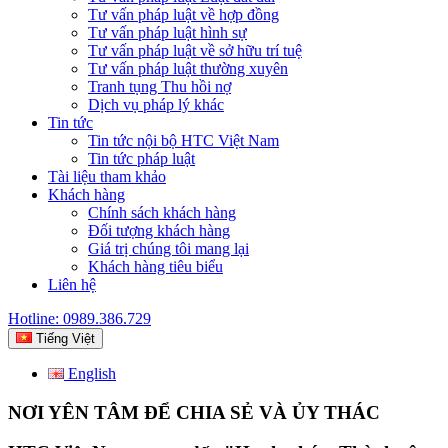
Tư vấn pháp luật về hợp đồng
Tư vấn pháp luật hình sự
Tư vấn pháp luật về sở hữu trí tuệ
Tư vấn pháp luật thường xuyên
Tranh tụng Thu hồi nợ
Dịch vụ pháp lý khác
Tin tức
Tin tức nội bộ HTC Việt Nam
Tin tức pháp luật
Tài liệu tham khảo
Khách hàng
Chính sách khách hàng
Đối tượng khách hàng
Giá trị chúng tôi mang lại
Khách hàng tiêu biểu
Liên hệ
Hotline: 0989.386.729
Tiếng Việt
English
NƠI YÊN TÂM ĐỂ CHIA SẺ VÀ ỦY THÁC