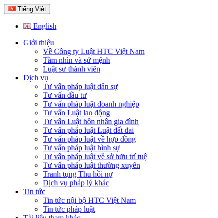
Tiếng Việt
English
Giới thiệu
Về Công ty Luật HTC Việt Nam
Tầm nhìn và sứ mệnh
Luật sư thành viên
Dịch vụ
Tư vấn pháp luật dân sự
Tư vấn đầu tư
Tư vấn pháp luật doanh nghiệp
Tư vấn Luật lao động
Tư vấn Luật hôn nhân gia đình
Tư vấn pháp luật Luật đất đai
Tư vấn pháp luật về hợp đồng
Tư vấn pháp luật hình sự
Tư vấn pháp luật về sở hữu trí tuệ
Tư vấn pháp luật thường xuyên
Tranh tụng Thu hồi nợ
Dịch vụ pháp lý khác
Tin tức
Tin tức nội bộ HTC Việt Nam
Tin tức pháp luật
Tài liệu tham khảo