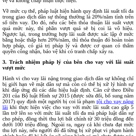
vệ và không chấp nhận thực hiện.
Về mức cụ thể, pháp luật hiện hành quy định lãi suất tối đa
trong giao dịch dân sự thông thường là 20%/năm tính trên
số tiền vay. Do đó, nếu các bên thỏa thuận lãi suất vượt
quá mức này, thì phần vượt quá sẽ bị coi là vô hiệu.
Ngược lại, trong trường hợp lãi suất được xác lập ở mức
bằng hoặc thấp hơn 20%/năm, thì thỏa thuận đó hoàn toàn
hợp pháp, có giá trị pháp lý và được cơ quan có thẩm
quyền công nhận, bảo vệ khi có tranh chấp xảy ra.
3. Trách nhiệm pháp lý của bên cho vay với lãi suất
vượt mức
Hành vi cho vay lãi nặng trong giao dịch dân sự không chỉ
bị giới hạn về mặt dân sự mà còn có thể bị xử lý hình sự
khi đáp ứng đủ các dấu hiệu luật định. Căn cứ theo Điều
201 của Bộ luật Hình sự 2015 (được sửa đổi, bổ sung năm
2017) quy định một người bị coi là phạm
tội cho vay nặng
lãi
khi thực hiện việc cho vay với mức lãi suất cao gấp 5
lần trở lên so với mức lãi suất tối đa mà pháp luật dân sự
cho phép, đồng thời thu lợi bất chính từ 30 triệu đồng đến
dưới 100 triệu đồng. Ngoài ra, ngay cả khi chưa đạt mức
thu lợi này, nếu người đó đã từng bị xử phạt vi phạm hành
chính hoặc đã bị kết án về cùng hành vi mà chưa được xóa