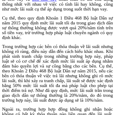
thống nhất với nhau về việc có tính lãi hay không, cũng
như mức lãi suất cụ thể áp dụng trong suốt thời hạn vay.
Cụ thể, theo quy định Khoản 1 Điều 468 Bộ luật Dân sự
năm 2015 quy định mức lãi suất tối đa trong giao dịch dân
sự thông thường không được vượt quá 20%/năm tính trên
số tiền vay, trừ trường hợp pháp luật chuyên ngành có quy
định khác.
Trong trường hợp các bên có thỏa thuận về lãi suất nhưng
không rõ ràng, điều này dẫn đến cách hiểu khác nhau. Khi
phát sinh tranh chấp trong những trường hợp này, pháp
luật sẽ có cơ chế để xác định mức lãi suất áp dụng nhằm
đảm bảo quyền lợi và sự công bằng cho các bên. Cụ thể,
theo Khoản 2 Điều 468 Bộ luật Dân sự năm 2015, nếu các
bên có thỏa thuận về việc trả lãi nhưng không ghi rõ mức
lãi suất, thì khi xảy ra tranh chấp, lãi suất sẽ được xác định
bằng 50% mức lãi suất tối đa mà pháp luật cho phép tại
thời điểm trả nợ. Như đã quy định, mức lãi suất trần trong
giao dịch dân sự thông thường là 20%/năm, do đó trong
trường hợp này, lãi suất được áp dụng sẽ là 10%/năm.
Ngoài ra, trường hợp hợp đồng không ghi nhận hoặc
không có bất kỳ thỏa thuận nào liên quan đến lãi suất,