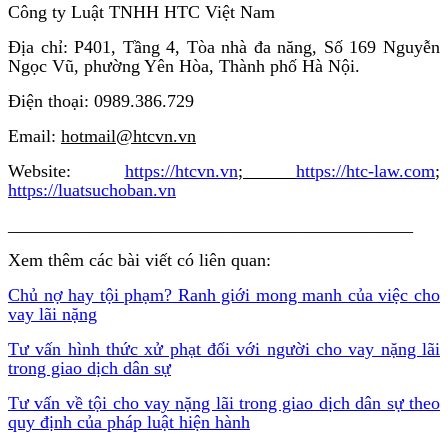
Công ty Luật TNHH HTC Việt Nam
Địa chỉ: P401, Tầng 4, Tòa nhà đa năng, Số 169 Nguyễn
Ngọc Vũ, phường Yên Hòa, Thành phố Hà Nội.
Điện thoại: 0989.386.729
Email:
hotmail@htcvn.vn
Website:
https://htcvn.vn
;
https://htc-law.com
;
https://luatsuchoban.vn
_____________________________________________
Xem thêm các bài viết có liên quan:
Chủ nợ hay tội phạm? Ranh giới mong manh của việc cho
vay lãi nặng
Tư vấn hình thức xử phạt đối với người cho vay nặng lãi
trong giao dịch dân sự
Tư vấn về tội cho vay nặng lãi trong giao dịch dân sự theo
quy định của pháp luật hiện hành