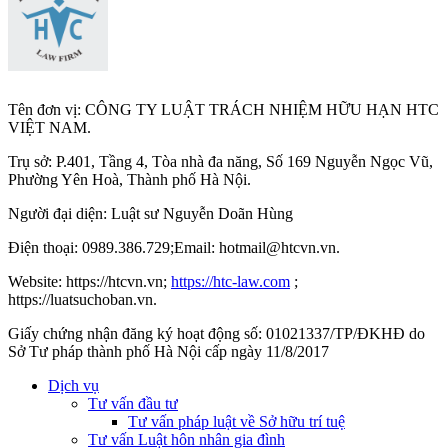
Tên đơn vị: CÔNG TY LUẬT TRÁCH NHIỆM HỮU HẠN HTC
VIỆT NAM.
Trụ sở: P.401, Tầng 4, Tòa nhà đa năng, Số 169 Nguyễn Ngọc Vũ,
Phường Yên Hoà, Thành phố Hà Nộ
i.
Người đại diện: Luật sư Nguyễn Doãn Hùng
Điện thoại: 0989.386.729;Email: hotmail@htcvn.vn.
Website: https://htcvn.vn;
https://htc-law.com
;
https://luatsuchoban.vn.
Giấy chứng nhận đăng ký hoạt động số: 01021337/TP/ĐKHĐ do
Sở Tư pháp thành phố Hà Nội cấp ngày 11/8/2017
Dịch vụ
Tư vấn đầu tư
Tư vấn pháp luật về Sở hữu trí tuệ
Tư vấn Luật hôn nhân gia đình