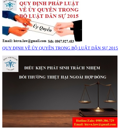
QUY ĐỊNH VỀ ỦY QUYỀN TRONG BỘ LUẬT DÂN SỰ 2015