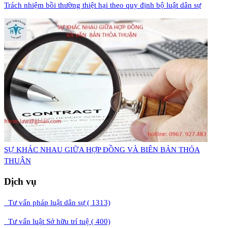
Trách nhiệm bồi thường thiệt hại theo quy định bộ luật dân sự
​SỰ KHÁC NHAU GIỮA HỢP ĐỒNG VÀ BIÊN BẢN THỎA
THUẬN
Dịch vụ
Tư vấn pháp luật dân sự ( 1313)
Tư vấn luật Sở hữu trí tuệ ( 400)