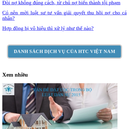
Đòi nợ không đúng cách, từ chủ nợ biến thành tội phạm
Có nên mời luật sư tư vấn giải quyết thu hồi nợ cho cá
nhân?
Hợp đồng bị vô hiệu thì xử lý như thế nào?
DANH SÁCH DỊCH VỤ CỦA HTC VIỆT NAM
Xem nhiều