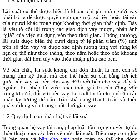
1.1 Khái niệm lãi suất
Lãi suất có thể được hiểu là khoản chi phí mà người vay
phải bỏ ra để được quyền sử dụng một số tiền hoặc tài sản
của người khác trong một khoảng thời gian nhất định. Đây
là yếu tố cốt lõi trong các giao dịch vay mượn, phản ánh
“giá” của việc sử dụng vốn theo thời gian. Thông thường,
lãi suất được biểu thị dưới dạng tỷ lệ phần trăm (%) tính
trên số tiền vay và được xác định tương ứng với từng kỳ
hạn cụ thể như theo tháng, theo năm hoặc theo các khoảng
thời gian dài hơn tùy vào thỏa thuận giữa các bên.
Về bản chất, lãi suất không chỉ đơn thuần là một con số
mang tính kỹ thuật mà còn thể hiện sự cân bằng lợi ích
giữa bên vay và bên cho vay. Đối với bên cho vay, đây là
nguồn thu nhập từ việc khai thác giá trị của đồng vốn
trong khi đó, đối với bên vay, lãi suất lại là chi phí cần cân
nhắc kỹ lưỡng để đảm bảo khả năng thanh toán và hiệu
quả sử dụng vốn trong suốt thời gian vay.
1.2 Quy định của pháp luật về lãi suất
Trong quan hệ vay tài sản, pháp luật tôn trọng quyền tự do
thỏa thuận của các bên về mức lãi suất. Điều này có nghĩa
là bên vay và
bên cho vay
hoàn toàn có thể chủ động