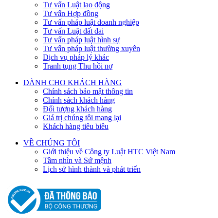
Tư vấn Luật lao động
Tư vấn Hợp đồng
Tư vấn pháp luật doanh nghiệp
Tư vấn Luật đất đai
Tư vấn pháp luật hình sự
Tư vấn pháp luật thường xuyên
Dịch vụ pháp lý khác
Tranh tụng Thu hồi nợ
DÀNH CHO KHÁCH HÀNG
Chính sách bảo mật thông tin
Chính sách khách hàng
Đối tượng khách hàng
Giá trị chúng tôi mang lại
Khách hàng tiêu biêu
VỀ CHÚNG TÔI
Giới thiệu về Công ty Luật HTC Việt Nam
Tầm nhìn và Sứ mệnh
Lịch sử hình thành và phát triển