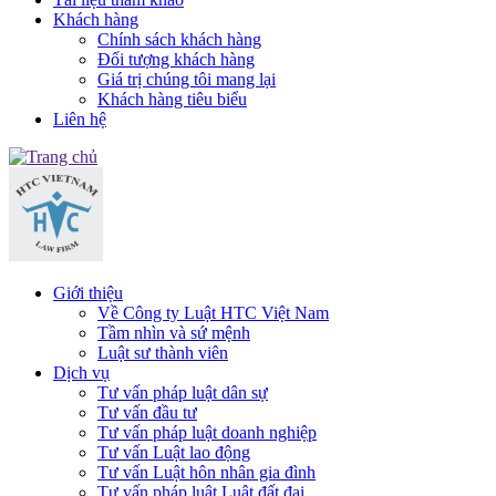
Khách hàng
Chính sách khách hàng
Đối tượng khách hàng
Giá trị chúng tôi mang lại
Khách hàng tiêu biểu
Liên hệ
Giới thiệu
Về Công ty Luật HTC Việt Nam
Tầm nhìn và sứ mệnh
Luật sư thành viên
Dịch vụ
Tư vấn pháp luật dân sự
Tư vấn đầu tư
Tư vấn pháp luật doanh nghiệp
Tư vấn Luật lao động
Tư vấn Luật hôn nhân gia đình
Tư vấn pháp luật Luật đất đai