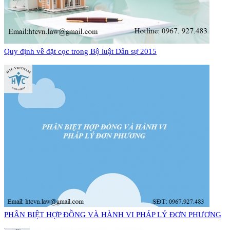
Quy định về đặt cọc trong Bộ luật Dân sự 2015
PHÂN BIỆT HỢP ĐỒNG VÀ HÀNH VI PHÁP LÝ ĐƠN PHƯƠNG