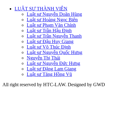
LUẬT SƯ THÀNH VIÊN
Luật sư Nguyễn Doãn Hùng
Luật sư Hoàng Ngọc Biên
Luật sư Phạm Văn Chỉnh
Luật sư Trần Hậu Định
Luật sư Trần Nguyễn Thanh
Luật sư Đậu Huy Giang
Luật sư Võ Thúc Định
Luật sư Nguyễn Quốc Hưng
Nguyễn Thị Thái
Luật sư Nguyễn Đức Hưng
Luật sư Đặng Lam Giang
Luật sư Tăng Hồng Vũ
All right reserved by HTC-LAW. Designed by GWD