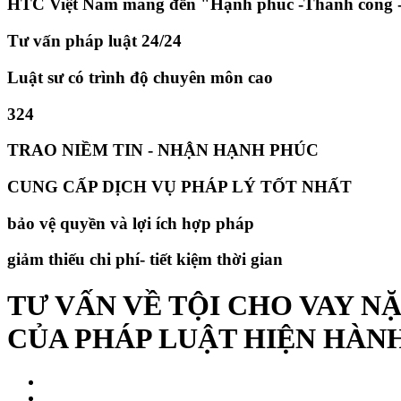
HTC Việt Nam mang đến "Hạnh phúc -Thành công -
Tư vấn pháp luật 24/24
Luật sư có trình độ chuyên môn cao
324
TRAO NIỀM TIN - NHẬN HẠNH PHÚC
CUNG CẤP DỊCH VỤ PHÁP LÝ TỐT NHẤT
bảo vệ quyền và lợi ích hợp pháp
giảm thiếu chi phí- tiết kiệm thời gian
TƯ VẤN VỀ TỘI CHO VAY N
CỦA PHÁP LUẬT HIỆN HÀN