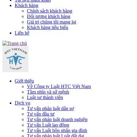
Khách hàng
Chính sách khách hàng
Đối tượng khách hàng
Giá trị chúng tôi mang lại
Khách hàng tiêu biểu
Liên hệ
Giới thiệu
Về Công ty Luật HTC Việt Nam
Tầm nhìn và sứ mệnh
Luật sư thành viên
Dịch vụ
Tư vấn pháp luật dân sự
Tư vấn đầu tư
Tư vấn pháp luật doanh nghiệp
Tư vấn Luật lao động
Tư vấn Luật hôn nhân gia đình
Tư vấn pháp luật Luật đất đai