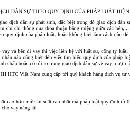
DỊCH DÂN SỰ THEO QUY ĐỊNH CỦA PHÁP LUẬT HIỆ
ao dịch dân sự phát sinh, đặc biệt trong đó giao dịch dân s
hậm chí chỉ thông qua thỏa thuận bằng miệng giữa các bên,...
eo quy định của pháp luật, hoặc không biết làm cách nào để h
vay và bên đi vay thì việc liên hệ với luật sư, công ty luật
 nhân nào cũng biết đến việc tìm hiểu quy định của pháp luậ
anh chấp hoặc có rủi ro trong giao dịch dân sự về vay mượn t
HH HTC Việt Nam cung cấp tới quý khách hàng dịch vụ tư vấn
t cao hơn mức lãi suất cao nhất mà pháp luật quy định từ 05 l
 cho vay nặng lãi.