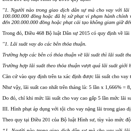
''1. Người nào trong giao dịch dân sự mà cho vay với lãi
100.000.000 đồng hoặc đã bị xử phạt vi phạm hành chính về
đến 200.000.000 đồng hoặc phạt cải tạo không giam giữ đ
Trong đó, Điều 468 Bộ luật Dân sự 2015 có quy định về lãi 
''1. Lãi suất vay do các bên thỏa thuận.
Trường hợp các bên có thỏa thuận về lãi suất thì lãi suất
Trường hợp lãi suất theo thỏa thuận vượt quá lãi suất giới 
Căn cứ vào quy định trên ta xác định được lãi suất cho vay 
Như vậy, lãi suất cao nhất trên tháng là: 5 lần x 1,666% = 
Do đó, chỉ khi mức lãi suất cho vay cao gấp 5 lần mức lãi su
III. Hình phạt áp dụng với tội cho vay nặng lãi trong giao d
Theo quy tại Điều 201 của Bộ luật Hình sư, tùy vào mức độ 
“1. Người nào trong giao dịch dân sự mà cho vay với lãi 