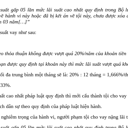
 suất gấp 05 lần mức lãi suất cao nhất quy định trong Bộ l
 hành vi này hoặc đã bị kết án về tội này, chưa được xóa á
ến 03 năm[…]”
suất vay như sau:
 theo thỏa thuận không được vượt quá 20%/năm của khoản tiền
hạn được quy định tại khoản này thì mức lãi suất vượt quá kh
tối đa trung bình một tháng sẽ là: 20% : 12 tháng = 1,666%/t
8,33%.
ất cao nhất pháp luật quy định thì mới cấu thành tội cho vay 
ịch dân sự theo quy định của pháp luật hiện hành.
nghiêm trọng của hành vi, người phạm tội cho vay nặng lãi tr
suất gấp 05 lần mức lãi suất cao nhất quy định trong Bộ l