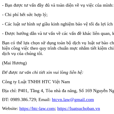
- Bạn được tư vấn đầy đủ và toàn diện về vụ việc của mình
- Chi phí hết sức hợp lý;
- Các luật sư hình sự giầu kinh nghiệm bảo vệ tối đa lợi ích
- Được hướng dẫn và tư vấn về các vấn đề khác liên quan, 
Bạn có thể lựa chọn sử dụng toàn bộ dịch vụ luật sư bào
hiện công việc theo quy trình chuẩn mực nhằm tiết kiệm chi
dịch vụ của chúng tôi.
(Mai Hương)
Để được tư vấn chi tiết xin vui lòng liên hệ:
Công ty Luật TNHH HTC Việt Nam
Địa chỉ: P401, Tầng 4, Tòa nhà đa năng, Số 169 Nguyễn 
ĐT: 0989.386.729; Email:
htcvn.law@gmail.com
Website:
https://htc-law.com
;
https://luatsuchoban.vn