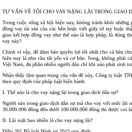
TƯ VẤN VỀ TỘI CHO VAY NẶNG LÃI TRONG GIAO 
Trong cuộc sống xã hội hiện nay, không tránh khỏi những gi
đồng vay tài sản của các bên hoặc viết giấy tờ tay hoặc t
giao kết hợp đồng vay như thế nào là hợp pháp, là đúng th
vay này?
Chính vì vậy, để đảm bảo quyền lợi tốt nhất cho cả bên cho 
hiện nay là nhu cầu tất yếu và cơ bản. Song, không phải cá
Việt Nam, đa phần nhiều người dân chỉ khi nào phát sinh tr
Nhận thấy tầm quan trọng của vấn đề này, Công ty luật TN
theo quy định của pháp luật hiện hành:
I. Thế nào là cho vay nặng lãi trong giao dịch dân sự?
Người nào trong giao dịch dân sự mà cho vay với mức lãi suấ
30.000.000 đồng đến dưới 100.000.000 đồng thì được coi là
II. Lãi suất bao nhiêu là cho vay nặng lãi?
Điều 201 Bộ luật Hình sự 2015 quy định: