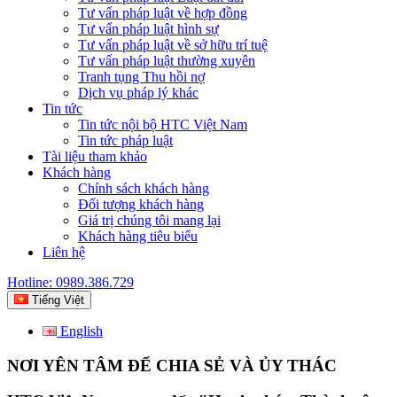
Tư vấn pháp luật về hợp đồng
Tư vấn pháp luật hình sự
Tư vấn pháp luật về sở hữu trí tuệ
Tư vấn pháp luật thường xuyên
Tranh tụng Thu hồi nợ
Dịch vụ pháp lý khác
Tin tức
Tin tức nội bộ HTC Việt Nam
Tin tức pháp luật
Tài liệu tham khảo
Khách hàng
Chính sách khách hàng
Đối tượng khách hàng
Giá trị chúng tôi mang lại
Khách hàng tiêu biểu
Liên hệ
Hotline: 0989.386.729
Tiếng Việt
English
NƠI YÊN TÂM ĐỂ CHIA SẺ VÀ ỦY THÁC