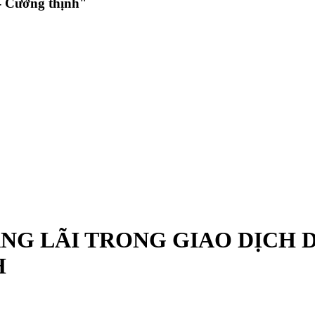
 Cường thịnh"
ẶNG LÃI TRONG GIAO DỊCH 
H