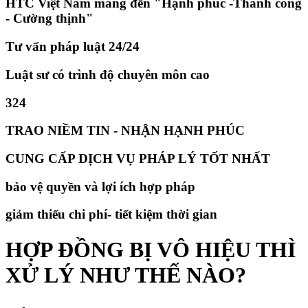
HTC Việt Nam mang đến "Hạnh phúc -Thành công
- Cường thịnh"
Tư vấn pháp luật 24/24
Luật sư có trình độ chuyên môn cao
324
TRAO NIỀM TIN - NHẬN HẠNH PHÚC
CUNG CẤP DỊCH VỤ PHÁP LÝ TỐT NHẤT
bảo vệ quyền và lợi ích hợp pháp
giảm thiếu chi phí- tiết kiệm thời gian
HỢP ĐỒNG BỊ VÔ HIỆU THÌ
XỬ LÝ NHƯ THẾ NÀO?