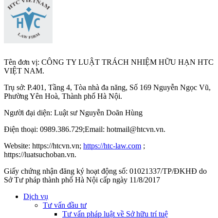
Tên đơn vị: CÔNG TY LUẬT TRÁCH NHIỆM HỮU HẠN HTC
VIỆT NAM.
Trụ sở: P.401, Tầng 4, Tòa nhà đa năng, Số 169 Nguyễn Ngọc Vũ,
Phường Yên Hoà, Thành phố Hà Nộ
i.
Người đại diện: Luật sư Nguyễn Doãn Hùng
Điện thoại: 0989.386.729;Email: hotmail@htcvn.vn.
Website: https://htcvn.vn;
https://htc-law.com
;
https://luatsuchoban.vn.
Giấy chứng nhận đăng ký hoạt động số: 01021337/TP/ĐKHĐ do
Sở Tư pháp thành phố Hà Nội cấp ngày 11/8/2017
Dịch vụ
Tư vấn đầu tư
Tư vấn pháp luật về Sở hữu trí tuệ