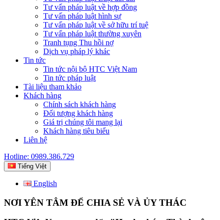
Tư vấn pháp luật về hợp đồng
Tư vấn pháp luật hình sự
Tư vấn pháp luật về sở hữu trí tuệ
Tư vấn pháp luật thường xuyên
Tranh tụng Thu hồi nợ
Dịch vụ pháp lý khác
Tin tức
Tin tức nội bộ HTC Việt Nam
Tin tức pháp luật
Tài liệu tham khảo
Khách hàng
Chính sách khách hàng
Đối tượng khách hàng
Giá trị chúng tôi mang lại
Khách hàng tiêu biểu
Liên hệ
Hotline: 0989.386.729
Tiếng Việt
English
NƠI YÊN TÂM ĐỂ CHIA SẺ VÀ ỦY THÁC