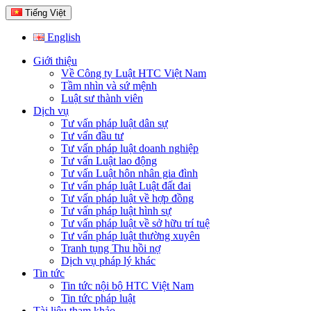
Tiếng Việt
English
Giới thiệu
Về Công ty Luật HTC Việt Nam
Tầm nhìn và sứ mệnh
Luật sư thành viên
Dịch vụ
Tư vấn pháp luật dân sự
Tư vấn đầu tư
Tư vấn pháp luật doanh nghiệp
Tư vấn Luật lao động
Tư vấn Luật hôn nhân gia đình
Tư vấn pháp luật Luật đất đai
Tư vấn pháp luật về hợp đồng
Tư vấn pháp luật hình sự
Tư vấn pháp luật về sở hữu trí tuệ
Tư vấn pháp luật thường xuyên
Tranh tụng Thu hồi nợ
Dịch vụ pháp lý khác
Tin tức
Tin tức nội bộ HTC Việt Nam
Tin tức pháp luật
Tài liệu tham khảo