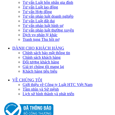
Tư vấn Luật hôn nhân gia đình
Tư vấn Luật lao động
Tư vấn Hợp đồng
Tư vấn pháp luật doanh nghiệp
Tư vấn Luật đất đai
Tư vấn pháp luật hình sự
Tư vấn pháp luật thường xuyên
Dịch vụ pháp lý khác
Tranh tụng Thu hồi nợ
DÀNH CHO KHÁCH HÀNG
Chính sách bảo mật thông tin
Chính sách khách hàng
Đối tượng khách hàng
Giá trị chúng tôi mang lại
Khách hàng tiêu biêu
VỀ CHÚNG TÔI
Giới thiệu về Công ty Luật HTC Việt Nam
Tầm nhìn và Sứ mệnh
Lịch sử hình thành và phát triển