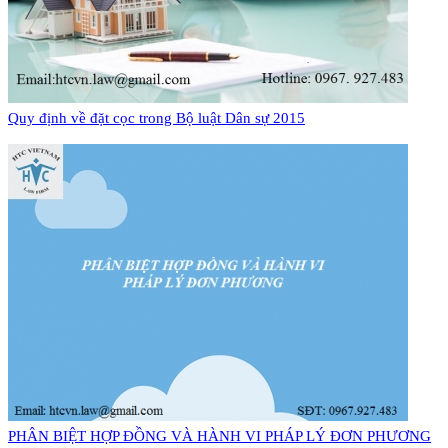
Quy định về đặt cọc trong Bộ luật Dân sự 2015
PHÂN BIỆT HỢP ĐỒNG VÀ HÀNH VI PHÁP LÝ ĐƠN PHƯƠNG