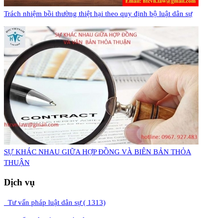
Trách nhiệm bồi thường thiệt hại theo quy định bộ luật dân sự
​SỰ KHÁC NHAU GIỮA HỢP ĐỒNG VÀ BIÊN BẢN THỎA
THUẬN
Dịch vụ
Tư vấn pháp luật dân sự ( 1313)