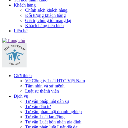
Khách hàng
Chính sách khách hàng
Đối tượng khách hàng
Giá trị chúng tôi mang lại
Khách hàng tiêu biểu
Liên hệ
Giới thiệu
Về Công ty Luật HTC Việt Nam
Tầm nhìn và sứ mệnh
Luật sư thành viên
Dịch vụ
Tư vấn pháp luật dân sự
Tư vấn đầu tư
Tư vấn pháp luật doanh nghiệp
Tư vấn Luật lao động
Tư vấn Luật hôn nhân gia đình
Tư vấn pháp luật Luật đất đai