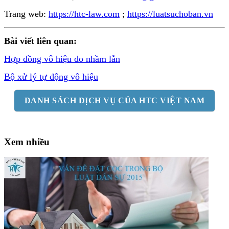
Trang web:
https://htc-law.com
;
https://luatsuchoban.vn
Bài viết liên quan:
Hợp đồng vô hiệu do nhầm lẫn
Bộ xử lý tự động vô hiệu
DANH SÁCH DỊCH VỤ CỦA HTC VIỆT NAM
Xem nhiều