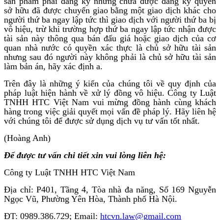
sản phẩm phải đăng ký nhưng chưa được đăng ký quyền
sở hữu đã được chuyển giao bằng một giao dịch khác cho
người thứ ba ngay lập tức thì giao dịch với người thứ ba bị
vô hiệu, trừ khi trường hợp thứ ba ngay lập tức nhận được
tài sản này thông qua bán đấu giá hoặc giao dịch của cơ
quan nhà nước có quyền xác thực là chủ sở hữu tài sản
nhưng sau đó người này không phải là chủ sở hữu tài sản
làm bản án, hãy xác định a.
Trên đây là những ý kiến của chúng tôi về quy định của
pháp luật hiện hành về xử lý đồng vô hiệu. Công ty Luật
TNHH HTC Việt Nam vui mừng đồng hành cùng khách
hàng trong việc giải quyết mọi vấn đề pháp lý. Hãy liên hệ
với chúng tôi để được sử dụng dịch vụ tư vấn tốt nhất.
(Hoàng Anh)
Để được tư vấn chi tiết xin vui lòng liên hệ:
Công ty Luật TNHH HTC Việt Nam
Địa chỉ: P401, Tầng 4, Tòa nhà đa năng, Số 169 Nguyễn
Ngọc Vũ, Phường Yên Hòa, Thành phố Hà Nội.
ĐT: 0989.386.729; Email:
htcvn.law@gmail.com