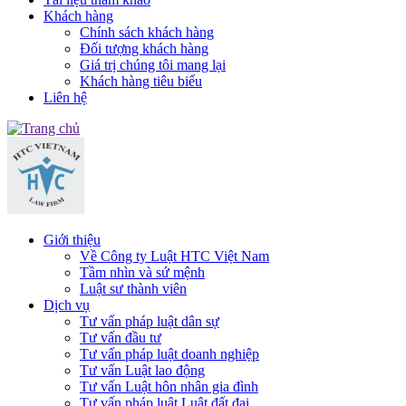
Khách hàng
Chính sách khách hàng
Đối tượng khách hàng
Giá trị chúng tôi mang lại
Khách hàng tiêu biểu
Liên hệ
Giới thiệu
Về Công ty Luật HTC Việt Nam
Tầm nhìn và sứ mệnh
Luật sư thành viên
Dịch vụ
Tư vấn pháp luật dân sự
Tư vấn đầu tư
Tư vấn pháp luật doanh nghiệp
Tư vấn Luật lao động
Tư vấn Luật hôn nhân gia đình
Tư vấn pháp luật Luật đất đai