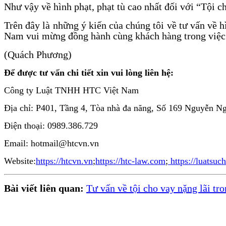
Như vậy về hình phạt, phạt tù cao nhất đối với “Tội ch
Trên đây là những ý kiến của chúng tôi về tư vấn về 
Nam vui mừng đồng hành cùng khách hàng trong việc gi
(Quách Phương)
Để được tư vấn chi tiết xin vui lòng liên hệ:
Công ty Luật TNHH HTC Việt Nam
Địa chỉ: P401, Tầng 4, Tòa nhà đa năng, Số 169 Nguyễn 
Điện thoại: 0989.386.729
Email: hotmail@htcvn.vn
Website:
https://htcvn.vn
;
https://htc-law.com
;
https://luatsuc
Bài viết liên quan:
Tư vấn về tội cho vay nặng lãi tr