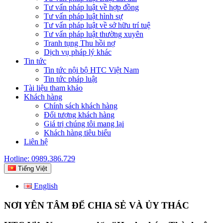
Tư vấn pháp luật về hợp đồng
Tư vấn pháp luật hình sự
Tư vấn pháp luật về sở hữu trí tuệ
Tư vấn pháp luật thường xuyên
Tranh tụng Thu hồi nợ
Dịch vụ pháp lý khác
Tin tức
Tin tức nội bộ HTC Việt Nam
Tin tức pháp luật
Tài liệu tham khảo
Khách hàng
Chính sách khách hàng
Đối tượng khách hàng
Giá trị chúng tôi mang lại
Khách hàng tiêu biểu
Liên hệ
Hotline: 0989.386.729
Tiếng Việt
English
NƠI YÊN TÂM ĐỂ CHIA SẺ VÀ ỦY THÁC