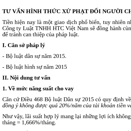
TƯ VẤN HÌNH THỨC XỬ PHẠT ĐỐI NGƯỜI CH
Tiền hiện nay là một giao dịch phổ biến, tuy nhiên n
Công ty Luật TNHH HTC Việt Nam sẽ đồng hành cùng bạ
để tránh can thiệp của pháp luật.
I. Căn sở pháp lý
- Bộ luật dân sự năm 2015.
- Bộ luật hình sự năm 2015
II. Nội dung tư vấn
1. Về mức năng suất cho vay
Căn cứ Điều 468 Bộ luật Dân sự 2015 có quy định về 
đồng ý không được quá 20%/năm của tài khoản tiền vay
Như vậy, lãi suất hợp lý mang lại những lợi ích không
tháng = 1,666%/tháng.