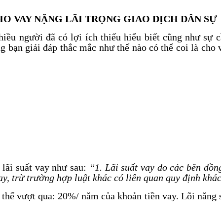
O VAY NẶNG LÃI TRỌNG GIAO DỊCH DÂN SỰ
hiều người đã có lợi ích thiếu hiểu biết cũng như sự c
n giải đáp thắc mắc như thế nào có thể coi là cho v
lãi suất vay như sau:
“1. Lãi suất vay do các bên đồng
, trừ trường hợp luật khác có liên quan quy định khá
 thể vượt qua: 20%/ năm của khoản tiền vay. Lõi năng s