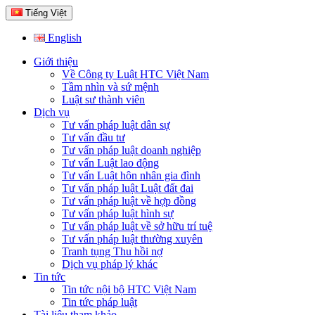
Tiếng Việt
English
Giới thiệu
Về Công ty Luật HTC Việt Nam
Tầm nhìn và sứ mệnh
Luật sư thành viên
Dịch vụ
Tư vấn pháp luật dân sự
Tư vấn đầu tư
Tư vấn pháp luật doanh nghiệp
Tư vấn Luật lao động
Tư vấn Luật hôn nhân gia đình
Tư vấn pháp luật Luật đất đai
Tư vấn pháp luật về hợp đồng
Tư vấn pháp luật hình sự
Tư vấn pháp luật về sở hữu trí tuệ
Tư vấn pháp luật thường xuyên
Tranh tụng Thu hồi nợ
Dịch vụ pháp lý khác
Tin tức
Tin tức nội bộ HTC Việt Nam
Tin tức pháp luật
Tài liệu tham khảo