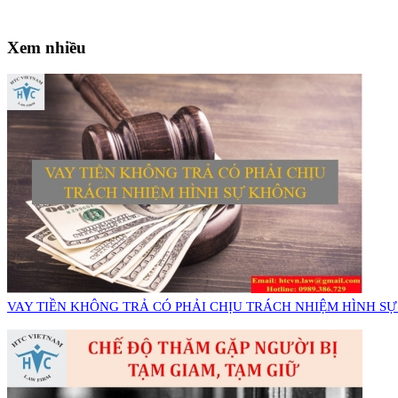
Xem nhiều
VAY TIỀN KHÔNG TRẢ CÓ PHẢI CHỊU TRÁCH NHIỆM HÌNH S