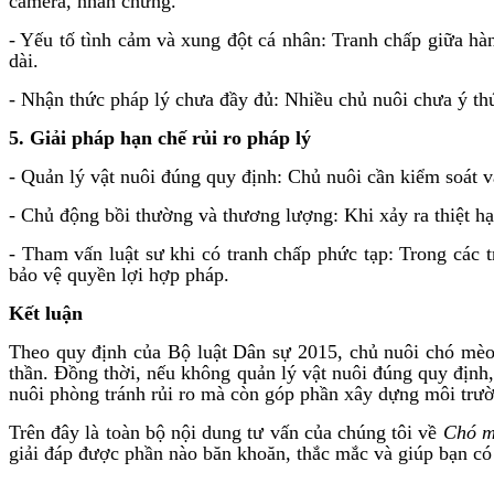
camera, nhân chứng.
- Yếu tố tình cảm và xung đột cá nhân: Tranh chấp giữa hà
dài.
- Nhận thức pháp lý chưa đầy đủ: Nhiều chủ nuôi chưa ý thứ
5. Giải pháp hạn chế rủi ro pháp lý
- Quản lý vật nuôi đúng quy định: Chủ nuôi cần kiểm soát vậ
- Chủ động bồi thường và thương lượng: Khi xảy ra thiệt hạ
- Tham vấn luật sư khi có tranh chấp phức tạp: Trong các t
bảo vệ quyền lợi hợp pháp.
Kết luận
Theo quy định của Bộ luật Dân sự 2015, chủ nuôi chó mèo p
thần. Đồng thời, nếu không quản lý vật nuôi đúng quy định
nuôi phòng tránh rủi ro mà còn góp phần xây dựng môi trư
Trên đây là toàn bộ nội dung tư vấn của chúng tôi về
Chó mè
giải đáp được phần nào băn khoăn, thắc mắc và giúp bạn c
________________________________________________