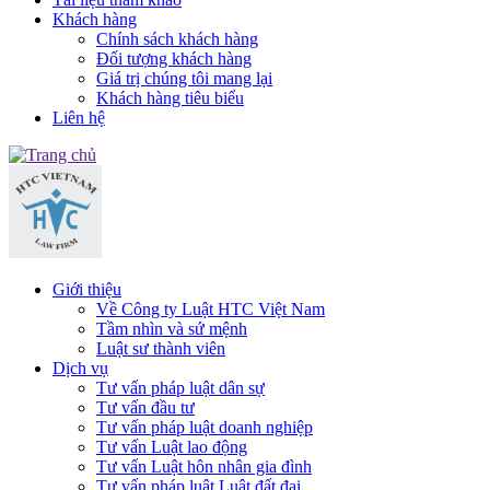
Khách hàng
Chính sách khách hàng
Đối tượng khách hàng
Giá trị chúng tôi mang lại
Khách hàng tiêu biểu
Liên hệ
Giới thiệu
Về Công ty Luật HTC Việt Nam
Tầm nhìn và sứ mệnh
Luật sư thành viên
Dịch vụ
Tư vấn pháp luật dân sự
Tư vấn đầu tư
Tư vấn pháp luật doanh nghiệp
Tư vấn Luật lao động
Tư vấn Luật hôn nhân gia đình
Tư vấn pháp luật Luật đất đai