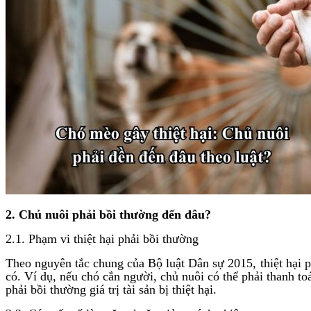
2. Chủ nuôi phải bồi thường đến đâu?
2.1. Phạm vi thiệt hại phải bồi thường
Theo nguyên tắc chung của Bộ luật Dân sự 2015, thiệt hại ph
có. Ví dụ, nếu chó cắn người, chủ nuôi có thể phải thanh toá
phải bồi thường giá trị tài sản bị thiệt hại.