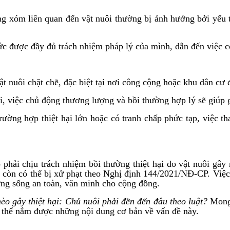
ng xóm liên quan đến vật nuôi thường bị ảnh hưởng bởi yếu tố
c được đầy đủ trách nhiệm pháp lý của mình, dẫn đến việc co
t nuôi chặt chẽ, đặc biệt tại nơi công cộng hoặc khu dân cư 
i, việc chủ động thương lượng và bồi thường hợp lý sẽ giúp g
rường hợp thiệt hại lớn hoặc có tranh chấp phức tạp, việc th
hải chịu trách nhiệm bồi thường thiệt hại do vật nuôi gây r
, còn có thể bị xử phạt theo Nghị định 144/2021/NĐ-CP. Việc
ờng sống an toàn, văn minh cho cộng đồng.
o gây thiệt hại: Chủ nuôi phải đền đến đâu theo luật?
Mong 
ó thể nắm được những nội dung cơ bản về vấn đề này.
_____