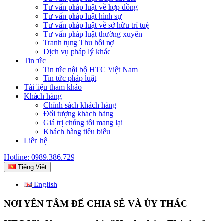
Tư vấn pháp luật về hợp đồng
Tư vấn pháp luật hình sự
Tư vấn pháp luật về sở hữu trí tuệ
Tư vấn pháp luật thường xuyên
Tranh tụng Thu hồi nợ
Dịch vụ pháp lý khác
Tin tức
Tin tức nội bộ HTC Việt Nam
Tin tức pháp luật
Tài liệu tham khảo
Khách hàng
Chính sách khách hàng
Đối tượng khách hàng
Giá trị chúng tôi mang lại
Khách hàng tiêu biểu
Liên hệ
Hotline: 0989.386.729
Tiếng Việt
English
NƠI YÊN TÂM ĐỂ CHIA SẺ VÀ ỦY THÁC