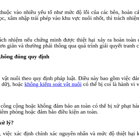
huộc vào nhiều yếu tố như mức độ lỗi của các bên, hoàn cản
chọc, xâm nhập trái phép vào khu vực nuôi nhốt, thì trách nh
ch nhiệm nếu chứng minh được thiệt hại xảy ra hoàn toàn d
ơn giản và thường phải thông qua quá trình giải quyết tranh 
 không đúng quy định
ý vật nuôi theo quy định pháp luật. Điều này bao gồm việc đả
ó dữ), hoặc
không kiểm soát vật nuôi
có thể bị coi là hành vi 
công cộng hoặc không đảm bảo an toàn có thể bị xử phạt hành
tiêm phòng hoặc đảm bảo điều kiện an toàn.
xử lý?
p, việc xác định chính xác nguyên nhân và mức độ thiệt hại 