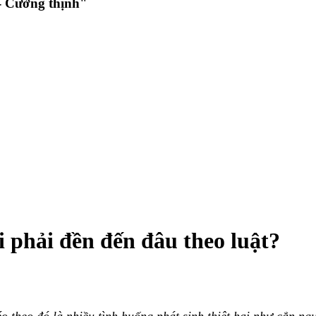
 Cường thịnh"
 phải đền đến đâu theo luật?
o theo đó là nhiều tình huống phát sinh thiệt hại như cắn ng