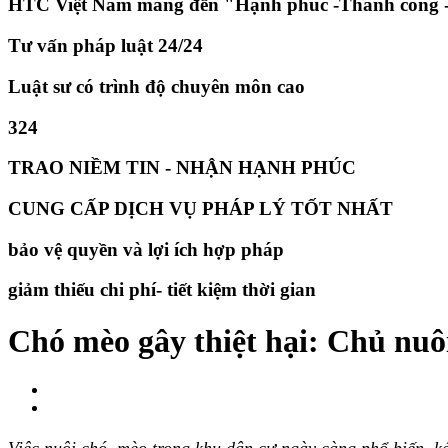
HTC Việt Nam mang đến "Hạnh phúc -Thành công -
Tư vấn pháp luật 24/24
Luật sư có trình độ chuyên môn cao
324
TRAO NIỀM TIN - NHẬN HẠNH PHÚC
CUNG CẤP DỊCH VỤ PHÁP LÝ TỐT NHẤT
bảo vệ quyền và lợi ích hợp pháp
giảm thiếu chi phí- tiết kiệm thời gian
Chó mèo gây thiệt hại: Chủ nuôi
Việc nuôi chó, mèo trong khu dân cư ngày càng phổ biến, ké