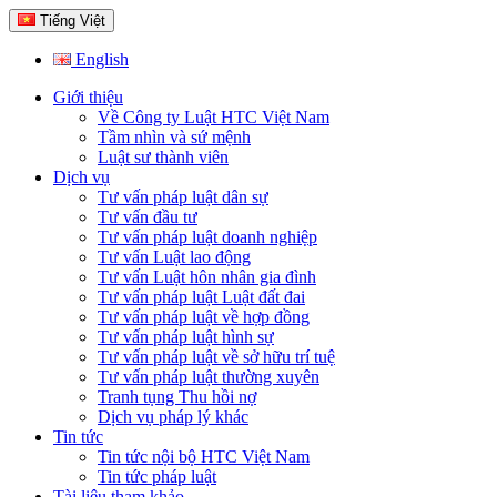
Tiếng Việt
English
Giới thiệu
Về Công ty Luật HTC Việt Nam
Tầm nhìn và sứ mệnh
Luật sư thành viên
Dịch vụ
Tư vấn pháp luật dân sự
Tư vấn đầu tư
Tư vấn pháp luật doanh nghiệp
Tư vấn Luật lao động
Tư vấn Luật hôn nhân gia đình
Tư vấn pháp luật Luật đất đai
Tư vấn pháp luật về hợp đồng
Tư vấn pháp luật hình sự
Tư vấn pháp luật về sở hữu trí tuệ
Tư vấn pháp luật thường xuyên
Tranh tụng Thu hồi nợ
Dịch vụ pháp lý khác
Tin tức
Tin tức nội bộ HTC Việt Nam
Tin tức pháp luật
Tài liệu tham khảo