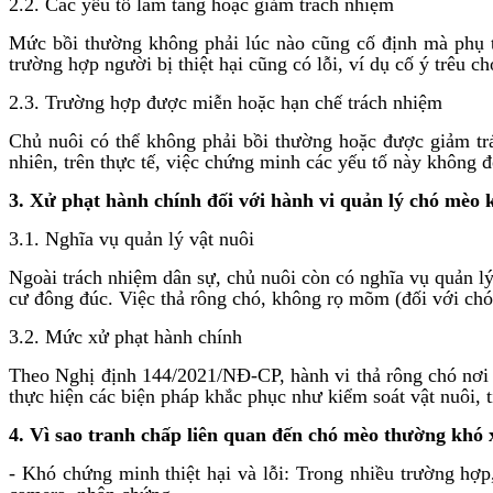
2.2. Các yếu tố làm tăng hoặc giảm trách nhiệm
Mức bồi thường không phải lúc nào cũng cố định mà phụ t
trường hợp người bị thiệt hại cũng có lỗi, ví dụ cố ý trêu 
2.3. Trường hợp được miễn hoặc hạn chế trách nhiệm
Chủ nuôi có thể không phải bồi thường hoặc được giảm trá
nhiên, trên thực tế, việc chứng minh các yếu tố này không đ
3. Xử phạt hành chính đối với hành vi quản lý chó mèo
3.1. Nghĩa vụ quản lý vật nuôi
Ngoài trách nhiệm dân sự, chủ nuôi còn có nghĩa vụ quản l
cư đông đúc. Việc thả rông chó, không rọ mõm (đối với ch
3.2. Mức xử phạt hành chính
Theo Nghị định 144/2021/NĐ-CP, hành vi thả rông chó nơi 
thực hiện các biện pháp khắc phục như kiểm soát vật nuôi, 
4. Vì sao tranh chấp liên quan đến chó mèo thường khó 
- Khó chứng minh thiệt hại và lỗi: Trong nhiều trường hợ