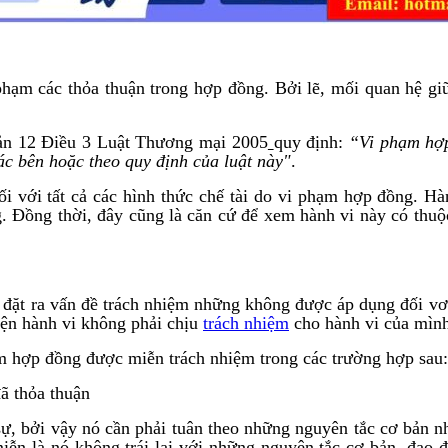
 phạm các thỏa thuận trong hợp đồng. Bởi lẽ, mối quan hệ g
oản 12 Điều 3 Luật Thương mại 2005
quy định:
“Vi phạm hợp
ác bên hoặc theo quy định của luật này"
.
ối với tất cả các hình thức chế tài do vi phạm hợp đồng. H
. Đồng thời, đây cũng là căn cứ để xem hành vi này có thuộ
 đặt ra vấn đề trách nhiệm những không được áp dụng đối vơi
hiện hành vi không phải chịu
trách nhiệm
cho hành vi của mìn
 hợp đồng được miễn trách nhiệm trong các trường hợp sau:
ã thỏa thuận
, bởi vậy nó cần phải tuân theo những nguyên tắc cơ bản nhấ
miễn là nó không trái lại với những nguyên tắc cơ bản, đạo 