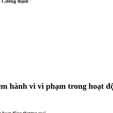
 Cường thịnh"
ệm hành vi vi phạm trong hoạt 
g hoạt động thương mại