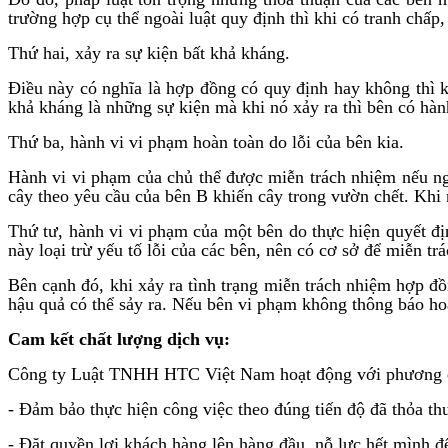
trường hợp cụ thể ngoài luật quy định thì khi có tranh chấ
Thứ hai, xảy ra sự kiện bất khả kháng.
Điều này có nghĩa là hợp đồng có quy định hay không thì k
khả kháng là những sự kiện mà khi nó xảy ra thì bên có hà
Thứ ba, hành vi vi phạm hoàn toàn do lỗi của bên kia.
Hành vi vi phạm của chủ thể được miễn trách nhiệm nếu ngu
cây theo yêu cầu của bên B khiến cây trong vườn chết. Khi 
Thứ tư, hành vi vi phạm của một bên do thực hiện quyết đ
này loại trừ yếu tố lỗi của các bên, nên có cơ sở để miễn tr
Bên cạnh đó, khi xảy ra tình trạng miễn trách nhiệm hợp 
hậu quả có thể sảy ra. Nếu bên vi phạm không thông báo hoặc
Cam kết chất lượng dịch vụ:
Công ty Luật TNHH HTC Việt Nam hoạt động với phương châm
- Đảm bảo thực hiện công việc theo đúng tiến độ đã thỏa th
- Đặt quyền lợi khách hàng lên hàng đầu, nỗ lực hết mình đ