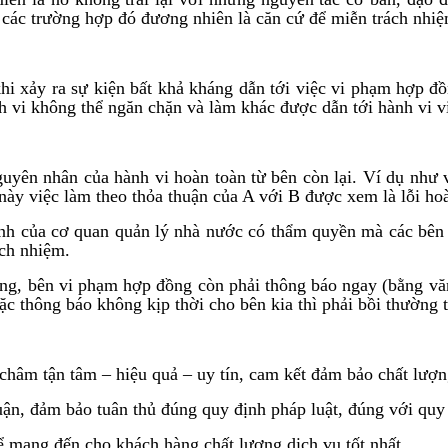
p, các trường hợp đó đương nhiên là căn cứ để miễn trách nhi
hi xảy ra sự kiện bất khả kháng dẫn tới việc vi phạm hợp đ
nh vi không thể ngăn chặn và làm khác được dẫn tới hành vi v
yên nhân của hành vi hoàn toàn từ bên còn lại. Ví dụ như v
này việc làm theo thỏa thuận của A với B được xem là lỗi ho
ịnh của cơ quan quản lý nhà nước có thẩm quyền mà các bên 
ách nhiệm.
đồng, bên vi phạm hợp đồng còn phải thông báo ngay (bằng vă
 thông báo không kịp thời cho bên kia thì phải bồi thường th
 tận tâm – hiệu quả – uy tín, cam kết đảm bảo chất lượng 
uận, đảm bảo tuân thủ đúng quy định pháp luật, đúng với quy
ể mang đến cho khách hàng chất lượng dịch vụ tốt nhất.