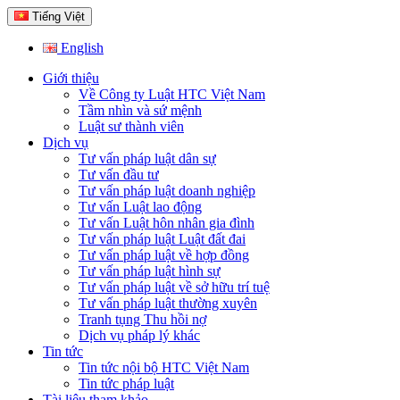
Tiếng Việt
English
Giới thiệu
Về Công ty Luật HTC Việt Nam
Tầm nhìn và sứ mệnh
Luật sư thành viên
Dịch vụ
Tư vấn pháp luật dân sự
Tư vấn đầu tư
Tư vấn pháp luật doanh nghiệp
Tư vấn Luật lao động
Tư vấn Luật hôn nhân gia đình
Tư vấn pháp luật Luật đất đai
Tư vấn pháp luật về hợp đồng
Tư vấn pháp luật hình sự
Tư vấn pháp luật về sở hữu trí tuệ
Tư vấn pháp luật thường xuyên
Tranh tụng Thu hồi nợ
Dịch vụ pháp lý khác
Tin tức
Tin tức nội bộ HTC Việt Nam
Tin tức pháp luật
Tài liệu tham khảo