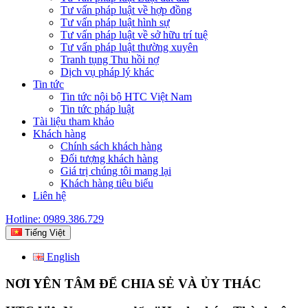
Tư vấn pháp luật về hợp đồng
Tư vấn pháp luật hình sự
Tư vấn pháp luật về sở hữu trí tuệ
Tư vấn pháp luật thường xuyên
Tranh tụng Thu hồi nợ
Dịch vụ pháp lý khác
Tin tức
Tin tức nội bộ HTC Việt Nam
Tin tức pháp luật
Tài liệu tham khảo
Khách hàng
Chính sách khách hàng
Đối tượng khách hàng
Giá trị chúng tôi mang lại
Khách hàng tiêu biểu
Liên hệ
Hotline: 0989.386.729
Tiếng Việt
English
NƠI YÊN TÂM ĐỂ CHIA SẺ VÀ ỦY THÁC