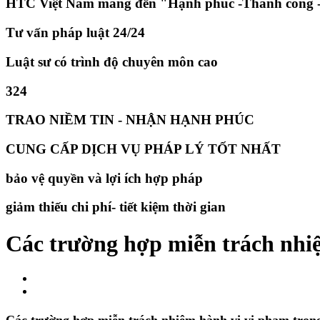
HTC Việt Nam mang đến "Hạnh phúc -Thành công -
Tư vấn pháp luật 24/24
Luật sư có trình độ chuyên môn cao
324
TRAO NIỀM TIN - NHẬN HẠNH PHÚC
CUNG CẤP DỊCH VỤ PHÁP LÝ TỐT NHẤT
bảo vệ quyền và lợi ích hợp pháp
giảm thiếu chi phí- tiết kiệm thời gian
​Các trường hợp miễn trách nhi
Các trường hợp miễn trách nhiệm hành vi vi phạm tron