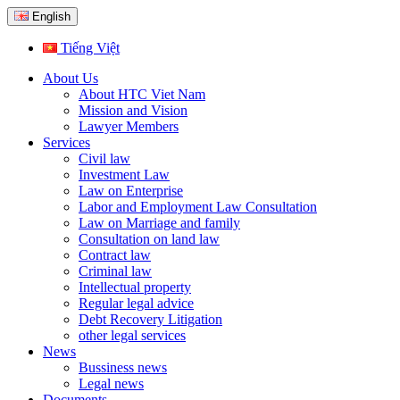
English
Tiếng Việt
About Us
About HTC Viet Nam
Mission and Vision
Lawyer Members
Services
Civil law
Investment Law
Law on Enterprise
Labor and Employment Law Consultation
Law on Marriage and family
Consultation on land law
Contract law
Criminal law
Intellectual property
Regular legal advice
Debt Recovery Litigation
other legal services
News
Bussiness news
Legal news
Documents