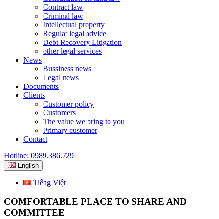
Contract law
Criminal law
Intellectual property
Regular legal advice
Debt Recovery Litigation
other legal services
News
Bussiness news
Legal news
Documents
Clients
Customer policy
Customers
The value we bring to you
Primary customer
Contact
Hotline: 0989.386.729
English
Tiếng Việt
COMFORTABLE PLACE TO SHARE AND
COMMITTEE