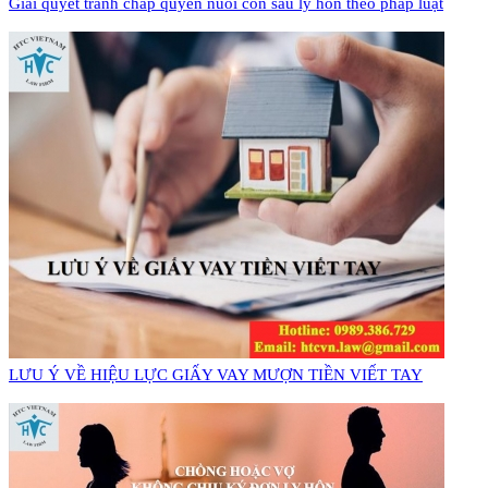
Giải quyết tranh chấp quyền nuôi con sau ly hôn theo pháp luật
​LƯU Ý VỀ HIỆU LỰC GIẤY VAY MƯỢN TIỀN VIẾT TAY