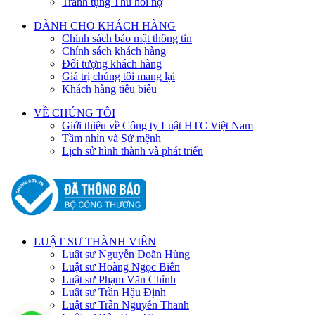
Tranh tụng Thu hồi nợ
DÀNH CHO KHÁCH HÀNG
Chính sách bảo mật thông tin
Chính sách khách hàng
Đối tượng khách hàng
Giá trị chúng tôi mang lại
Khách hàng tiêu biêu
VỀ CHÚNG TÔI
Giới thiệu về Công ty Luật HTC Việt Nam
Tầm nhìn và Sứ mệnh
Lịch sử hình thành và phát triển
LUẬT SƯ THÀNH VIÊN
Luật sư Nguyễn Doãn Hùng
Luật sư Hoàng Ngọc Biên
Luật sư Phạm Văn Chỉnh
Luật sư Trần Hậu Định
Luật sư Trần Nguyễn Thanh