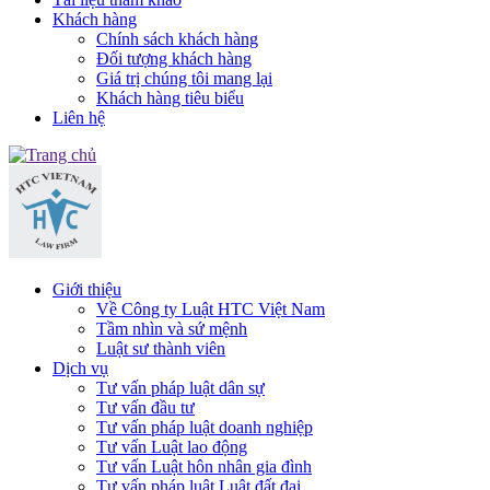
Khách hàng
Chính sách khách hàng
Đối tượng khách hàng
Giá trị chúng tôi mang lại
Khách hàng tiêu biểu
Liên hệ
Giới thiệu
Về Công ty Luật HTC Việt Nam
Tầm nhìn và sứ mệnh
Luật sư thành viên
Dịch vụ
Tư vấn pháp luật dân sự
Tư vấn đầu tư
Tư vấn pháp luật doanh nghiệp
Tư vấn Luật lao động
Tư vấn Luật hôn nhân gia đình
Tư vấn pháp luật Luật đất đai