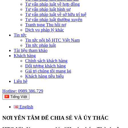
Tư vấn pháp luật về hợp đồng
Tư vấn pháp luật hình sự
Tư vấn pháp luật về sở hữu trí tuệ
Tư vấn pháp luật thường xuyên
Tranh tụng Thu hồi nợ
Dịch vụ pháp lý khác
Tin tức
Tin tức nội bộ HTC Việt Nam
Tin tức pháp luật
Tài liệu tham khảo
Khách hàng
Chính sách khách hàng
Đối tượng khách hàng
Giá trị chúng tôi mang lại
Khách hàng tiêu biểu
Liên hệ
Hotline: 0989.386.729
Tiếng Việt
English
NƠI YÊN TÂM ĐỂ CHIA SẺ VÀ ỦY THÁC