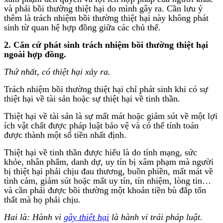
và phải bồi thường thiệt hại do mình gây ra. Cần lưu ý
thêm là trách nhiệm bồi thường thiệt hại này không phát
sinh từ quan hệ hợp đồng giữa các chủ thể.
2. Căn cứ phát sinh trách nhiệm bồi thường thiệt hại
ngoài hợp đồng.
Thứ nhất, có thiệt hại xảy ra.
Trách nhiệm bồi thường thiệt hại chỉ phát sinh khi có sự
thiệt hại về tài sản hoặc sự thiệt hại về tinh thần.
Thiệt hại về tài sản là sự mất mát hoặc giảm sút về một lợi
ích vật chất được pháp luật bảo vệ và có thể tính toán
được thành một số tiền nhất định.
Thiệt hại về tinh thần được hiểu là do tính mạng, sức
khỏe, nhân phẩm, danh dự, uy tín bị xâm phạm mà người
bị thiệt hại phải chịu đau thương, buồn phiền, mất mát về
tình cảm, giảm sút hoặc mất uy tín, tín nhiệm, lòng tin…
và cần phải được bồi thường một khoản tiền bù đắp tổn
thất mà họ phải chịu.
Hai là: Hành vi
gây thiệt hại
là hành vi trái pháp luật
.