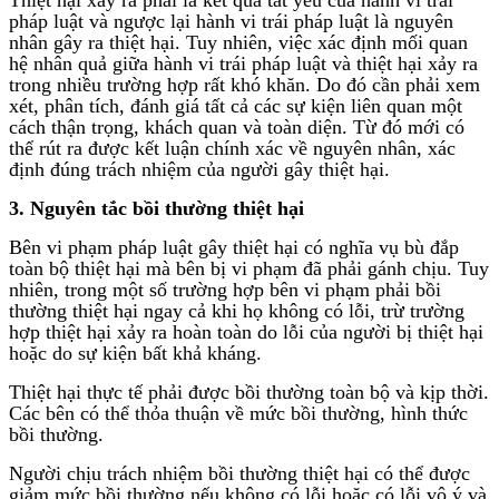
pháp luật và ngược lại hành vi trái pháp luật là nguyên
nhân gây ra thiệt hại. Tuy nhiên, việc xác định mối quan
hệ nhân quả giữa hành vi trái pháp luật và thiệt hại xảy ra
trong nhiều trường hợp rất khó khăn. Do đó cần phải xem
xét, phân tích, đánh giá tất cả các sự kiện liên quan một
cách thận trọng, khách quan và toàn diện. Từ đó mới có
thể rút ra được kết luận chính xác về nguyên nhân, xác
định đúng trách nhiệm của người gây thiệt hại.
3. Nguyên tắc bồi thường thiệt hại
Bên vi phạm pháp luật gây thiệt hại có nghĩa vụ bù đắp
toàn bộ thiệt hại mà bên bị vi phạm đã phải gánh chịu. Tuy
nhiên, trong một số trường hợp bên vi phạm phải bồi
thường thiệt hại ngay cả khi họ không có lỗi, trừ trường
hợp thiệt hại xảy ra hoàn toàn do lỗi của người bị thiệt hại
hoặc do sự kiện bất khả kháng.
Thiệt hại thực tế phải được bồi thường toàn bộ và kịp thời.
Các bên có thể thỏa thuận về mức bồi thường, hình thức
bồi thường.
Người chịu trách nhiệm bồi thường thiệt hại có thể được
giảm mức bồi thường nếu không có lỗi hoặc có lỗi vô ý và