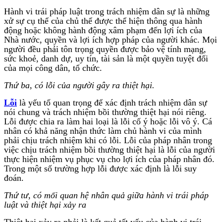
Hành vi trái pháp luật trong trách nhiệm dân sự là những
xử sự cụ thể của chủ thể được thể hiện thông qua hành
động hoặc không hành động xâm phạm đến lợi ích của
Nhà nước, quyền và lợi ích hợp pháp của người khác. Mọi
người đều phải tôn trọng quyền được bảo vệ tính mạng,
sức khoẻ, danh dự, uy tín, tài sản là một quyền tuyệt đối
của mọi công dân, tổ chức.
Thứ ba, có lỗi của người gây ra thiệt hại.
Lỗi
là yếu tố quan trọng để xác định trách nhiệm dân sự
nói chung và trách nhiệm bồi thường thiệt hại nói riêng.
Lỗi được chia ra làm hai loại là lỗi cố ý hoặc lỗi vô ý. Cá
nhân có khả năng nhận thức làm chủ hành vi của mình
phải chịu trách nhiệm khi có lỗi. Lỗi của pháp nhân trong
việc chịu trách nhiệm bồi thường thiệt hại là lỗi của người
thực hiện nhiệm vụ phục vụ cho lợi ích của pháp nhân đó.
Trong một số trường hợp lỗi được xác định là lỗi suy
đoán.
Thứ tư, có mối quan hệ nhân quả giữa hành vi trái pháp
luật và thiệt hại xảy ra
Thiệt hại xảy ra phải là kết quả tất yếu của hành vi trái