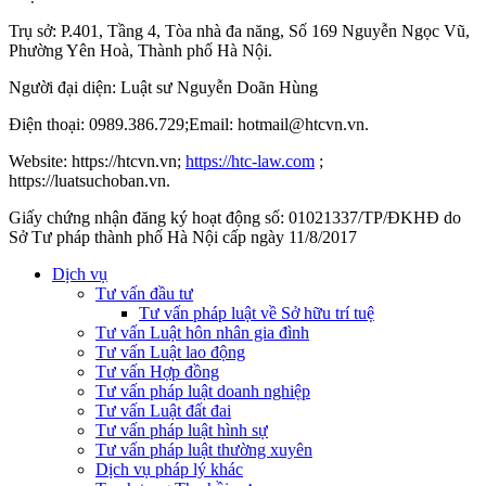
Trụ sở: P.401, Tầng 4, Tòa nhà đa năng, Số 169 Nguyễn Ngọc Vũ,
Phường Yên Hoà, Thành phố Hà Nộ
i.
Người đại diện: Luật sư Nguyễn Doãn Hùng
Điện thoại: 0989.386.729;Email: hotmail@htcvn.vn.
Website: https://htcvn.vn;
https://htc-law.com
;
https://luatsuchoban.vn.
Giấy chứng nhận đăng ký hoạt động số: 01021337/TP/ĐKHĐ do
Sở Tư pháp thành phố Hà Nội cấp ngày 11/8/2017
Dịch vụ
Tư vấn đầu tư
Tư vấn pháp luật về Sở hữu trí tuệ
Tư vấn Luật hôn nhân gia đình
Tư vấn Luật lao động
Tư vấn Hợp đồng
Tư vấn pháp luật doanh nghiệp
Tư vấn Luật đất đai
Tư vấn pháp luật hình sự
Tư vấn pháp luật thường xuyên
Dịch vụ pháp lý khác