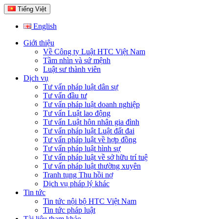
Tiếng Việt
English
Giới thiệu
Về Công ty Luật HTC Việt Nam
Tầm nhìn và sứ mệnh
Luật sư thành viên
Dịch vụ
Tư vấn pháp luật dân sự
Tư vấn đầu tư
Tư vấn pháp luật doanh nghiệp
Tư vấn Luật lao động
Tư vấn Luật hôn nhân gia đình
Tư vấn pháp luật Luật đất đai
Tư vấn pháp luật về hợp đồng
Tư vấn pháp luật hình sự
Tư vấn pháp luật về sở hữu trí tuệ
Tư vấn pháp luật thường xuyên
Tranh tụng Thu hồi nợ
Dịch vụ pháp lý khác
Tin tức
Tin tức nội bộ HTC Việt Nam
Tin tức pháp luật
Tài liệu tham khảo