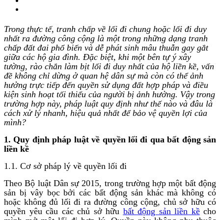
Trong thực tế, tranh chấp về lối đi chung hoặc lối đi duy
nhất ra đường công cộng là một trong những dạng tranh
chấp đất đai phổ biến và dễ phát sinh mâu thuẫn gay gắt
giữa các hộ gia đình. Đặc biệt, khi một bên tự ý xây
tường, rào chắn làm bịt lối đi duy nhất của hộ liền kề, vấn
đề không chỉ dừng ở quan hệ dân sự mà còn có thể ảnh
hưởng trực tiếp đến quyền sử dụng đất hợp pháp và điều
kiện sinh hoạt tối thiểu của người bị ảnh hưởng. Vậy trong
trường hợp này, pháp luật quy định như thế nào và đâu là
cách xử lý nhanh, hiệu quả nhất để bảo vệ quyền lợi của
mình?
1. Quy định pháp luật về quyền lối đi qua bất động sản
liền kề
1.1. Cơ sở pháp lý về quyền lối đi
Theo Bộ luật Dân sự 2015, trong trường hợp một bất động
sản bị vây bọc bởi các bất động sản khác mà không có
hoặc không đủ lối đi ra đường công cộng, chủ sở hữu có
quyền yêu cầu các chủ sở hữu
bất động sản liền kề
cho