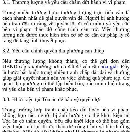
3.1. Thương lượng và yêu cầu chấm dứt hành vi vi phạm
Trong nhiều trường hợp, thương lượng trực tiếp vẫn là
cách nhanh nhất để giải quyết vấn đề. Người bị ảnh hưởng
nên trao đổi rõ ràng về quyền lối đi của mình và yêu cầu
bên vi phạm tháo dỡ công trình cản trở. Việc thương
lượng nên được thực hiện trên cơ sở có căn cứ pháp lý rõ
ràng để tăng tính thuyết phục.
3.2. Yêu cầu chính quyền địa phương can thiệp
Nếu thương lượng không thành, có thể gửi đơn đến
UBND cấp xã/phường nơi có đất để yêu cầu
hòa giải
. Đây
là bước bắt buộc trong nhiều tranh chấp đất đai và thường
giúp giải quyết nhanh nếu vụ việc không quá phức tạp. Cơ
quan địa phương có thể lập biên bản, xác minh hiện trạng
và yêu cầu bên vi phạm khắc phục.
3.3. Khởi kiện tại Tòa án để bảo vệ quyền lợi
Trong trường hợp tranh chấp kéo dài hoặc bên vi phạm
không hợp tác, người bị ảnh hưởng có thể khởi kiện tại
Tòa án có thẩm quyền. Yêu cầu khởi kiện có thể bao gồm
việc buộc mở lại lối đi, tháo dỡ công trình và bồi thường
thiệt hại. Mặc dù đây không phải là phương án nhanh nhất