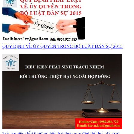
QUY ĐỊNH VỀ ỦY QUYỀN TRONG BỘ LUẬT DÂN SỰ 2015
Trách nhiệm bồi thường thiệt hại theo quy định bộ luật dân sự