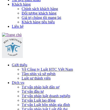
Khách hàng
Chính sách khách hàng
Đối tượng khách hàng
Giá trị chúng tôi mang lại
Khách hàng tiêu biểu
Liên hệ
Giới thiệu
Về Công ty Luật HTC Việt Nam
Tầm nhìn và sứ mệnh
Luật sư thành viên
Dịch vụ
Tư vấn pháp luật dân sự
Tư vấn đầu tư
Tư vấn pháp luật doanh nghiệp
Tư vấn Luật lao động
Tư vấn Luật hôn nhân gia đình
Tư vấn pháp luật Luật đất đai