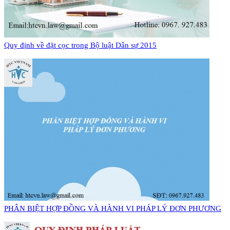
Quy định về đặt cọc trong Bộ luật Dân sự 2015
PHÂN BIỆT HỢP ĐỒNG VÀ HÀNH VI PHÁP LÝ ĐƠN PHƯƠNG