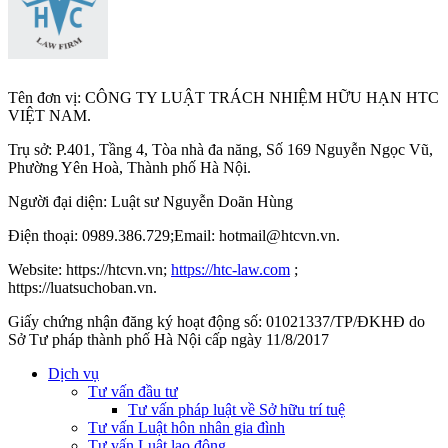
Tên đơn vị: CÔNG TY LUẬT TRÁCH NHIỆM HỮU HẠN HTC
VIỆT NAM.
Trụ sở: P.401, Tầng 4, Tòa nhà đa năng, Số 169 Nguyễn Ngọc Vũ,
Phường Yên Hoà, Thành phố Hà Nộ
i.
Người đại diện: Luật sư Nguyễn Doãn Hùng
Điện thoại: 0989.386.729;Email: hotmail@htcvn.vn.
Website: https://htcvn.vn;
https://htc-law.com
;
https://luatsuchoban.vn.
Giấy chứng nhận đăng ký hoạt động số: 01021337/TP/ĐKHĐ do
Sở Tư pháp thành phố Hà Nội cấp ngày 11/8/2017
Dịch vụ
Tư vấn đầu tư
Tư vấn pháp luật về Sở hữu trí tuệ
Tư vấn Luật hôn nhân gia đình
Tư vấn Luật lao động