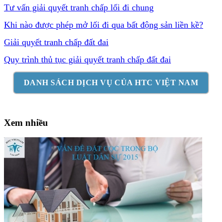
Tư vấn giải quyết tranh chấp lối đi chung
Khi nào được phép mở lối đi qua bất động sản liền kề?
Giải quyết tranh chấp đất đai
Quy trình thủ tục giải quyết tranh chấp đất đai
DANH SÁCH DỊCH VỤ CỦA HTC VIỆT NAM
Xem nhiều