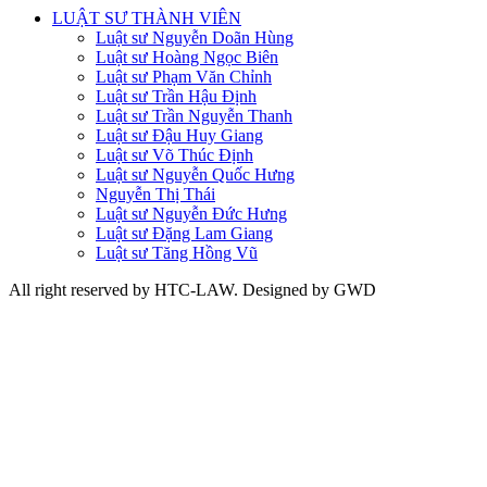
LUẬT SƯ THÀNH VIÊN
Luật sư Nguyễn Doãn Hùng
Luật sư Hoàng Ngọc Biên
Luật sư Phạm Văn Chỉnh
Luật sư Trần Hậu Định
Luật sư Trần Nguyễn Thanh
Luật sư Đậu Huy Giang
Luật sư Võ Thúc Định
Luật sư Nguyễn Quốc Hưng
Nguyễn Thị Thái
Luật sư Nguyễn Đức Hưng
Luật sư Đặng Lam Giang
Luật sư Tăng Hồng Vũ
All right reserved by HTC-LAW. Designed by GWD