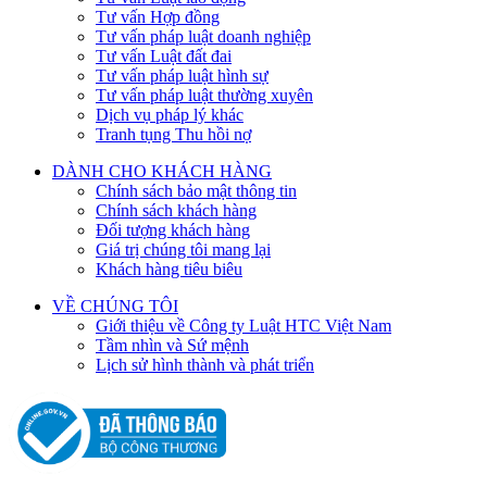
Tư vấn Hợp đồng
Tư vấn pháp luật doanh nghiệp
Tư vấn Luật đất đai
Tư vấn pháp luật hình sự
Tư vấn pháp luật thường xuyên
Dịch vụ pháp lý khác
Tranh tụng Thu hồi nợ
DÀNH CHO KHÁCH HÀNG
Chính sách bảo mật thông tin
Chính sách khách hàng
Đối tượng khách hàng
Giá trị chúng tôi mang lại
Khách hàng tiêu biêu
VỀ CHÚNG TÔI
Giới thiệu về Công ty Luật HTC Việt Nam
Tầm nhìn và Sứ mệnh
Lịch sử hình thành và phát triển