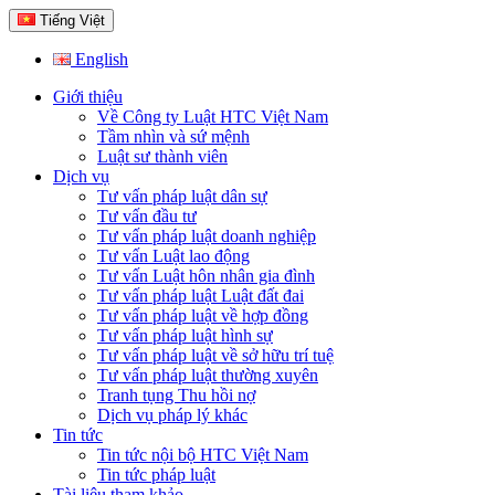
Tiếng Việt
English
Giới thiệu
Về Công ty Luật HTC Việt Nam
Tầm nhìn và sứ mệnh
Luật sư thành viên
Dịch vụ
Tư vấn pháp luật dân sự
Tư vấn đầu tư
Tư vấn pháp luật doanh nghiệp
Tư vấn Luật lao động
Tư vấn Luật hôn nhân gia đình
Tư vấn pháp luật Luật đất đai
Tư vấn pháp luật về hợp đồng
Tư vấn pháp luật hình sự
Tư vấn pháp luật về sở hữu trí tuệ
Tư vấn pháp luật thường xuyên
Tranh tụng Thu hồi nợ
Dịch vụ pháp lý khác
Tin tức
Tin tức nội bộ HTC Việt Nam
Tin tức pháp luật
Tài liệu tham khảo