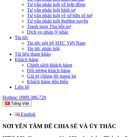
Tư vấn pháp luật về hợp đồng
Tư vấn pháp luật hình sự
Tư vấn pháp luật về sở hữu trí tuệ
Tư vấn pháp luật thường xuyên
Tranh tụng Thu hồi nợ
Dịch vụ pháp lý khác
Tin tức
Tin tức nội bộ HTC Việt Nam
Tin tức pháp luật
Tài liệu tham khảo
Khách hàng
Chính sách khách hàng
Đối tượng khách hàng
Giá trị chúng tôi mang lại
Khách hàng tiêu biểu
Liên hệ
Hotline: 0989.386.729
Tiếng Việt
English
NƠI YÊN TÂM ĐỂ CHIA SẺ VÀ ỦY THÁC