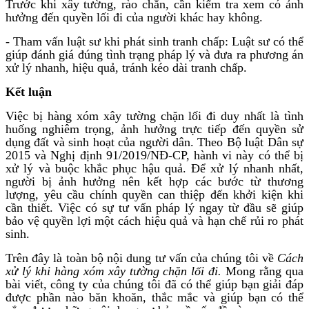
Trước khi xây tường, rào chắn, cần kiểm tra xem có ảnh
hưởng đến quyền lối đi của người khác hay không.
- Tham vấn luật sư khi phát sinh tranh chấp: Luật sư có thể
giúp đánh giá đúng tình trạng pháp lý và đưa ra phương án
xử lý nhanh, hiệu quả, tránh kéo dài tranh chấp.
Kết luận
Việc bị hàng xóm xây tường chặn lối đi duy nhất là tình
huống nghiêm trọng, ảnh hưởng trực tiếp đến quyền sử
dụng đất và sinh hoạt của người dân. Theo Bộ luật Dân sự
2015 và Nghị định 91/2019/NĐ-CP, hành vi này có thể bị
xử lý và buộc khắc phục hậu quả. Để xử lý nhanh nhất,
người bị ảnh hưởng nên kết hợp các bước từ thương
lượng, yêu cầu chính quyền can thiệp đến khởi kiện khi
cần thiết. Việc có sự tư vấn pháp lý ngay từ đầu sẽ giúp
bảo vệ quyền lợi một cách hiệu quả và hạn chế rủi ro phát
sinh.
Trên đây là toàn bộ nội dung tư vấn của chúng tôi về
Cách
xử lý khi hàng xóm xây tường chặn lối đi.
Mong rằng qua
bài viết, công ty của chúng tôi đã có thể giúp bạn giải đáp
được phần nào băn khoăn, thắc mắc và giúp bạn có thể