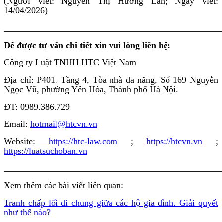
(Người viết: Nguyễn Thị Hương Lan; Ngày viết:
14/04/2026)
________________________________________________
Để được tư vấn chi tiết xin vui lòng liên hệ:
Công ty Luật TNHH HTC Việt Nam
Địa chỉ: P401, Tầng 4, Tòa nhà đa năng, Số 169 Nguyễn
Ngọc Vũ, phường Yên Hòa, Thành phố Hà Nội.
ĐT: 0989.386.729
Email:
hotmail@htcvn.vn
Website:
https://htc-law.com
;
https://htcvn.vn
;
https://luatsuchoban.vn
________________________________________________
Xem thêm các bài viết liên quan:
Tranh chấp lối đi chung giữa các hộ gia đình. Giải quyết
như thế nào?