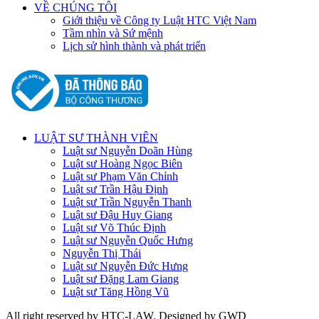
VỀ CHÚNG TÔI
Giới thiệu về Công ty Luật HTC Việt Nam
Tầm nhìn và Sứ mệnh
Lịch sử hình thành và phát triển
LUẬT SƯ THÀNH VIÊN
Luật sư Nguyễn Doãn Hùng
Luật sư Hoàng Ngọc Biên
Luật sư Phạm Văn Chỉnh
Luật sư Trần Hậu Định
Luật sư Trần Nguyễn Thanh
Luật sư Đậu Huy Giang
Luật sư Võ Thúc Định
Luật sư Nguyễn Quốc Hưng
Nguyễn Thị Thái
Luật sư Nguyễn Đức Hưng
Luật sư Đặng Lam Giang
Luật sư Tăng Hồng Vũ
All right reserved by HTC-LAW. Designed by GWD