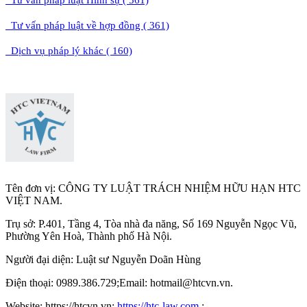
Tư vấn pháp luật về hợp đồng ( 361)
Dịch vụ pháp lý khác ( 160)
Tên đơn vị: CÔNG TY LUẬT TRÁCH NHIỆM HỮU HẠN HTC
VIỆT NAM.
Trụ sở: P.401, Tầng 4, Tòa nhà đa năng, Số 169 Nguyễn Ngọc Vũ,
Phường Yên Hoà, Thành phố Hà Nộ
i.
Người đại diện: Luật sư Nguyễn Doãn Hùng
Điện thoại: 0989.386.729;Email: hotmail@htcvn.vn.
Website: https://htcvn.vn;
https://htc-law.com
;