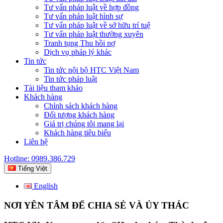
Tư vấn pháp luật về hợp đồng
Tư vấn pháp luật hình sự
Tư vấn pháp luật về sở hữu trí tuệ
Tư vấn pháp luật thường xuyên
Tranh tụng Thu hồi nợ
Dịch vụ pháp lý khác
Tin tức
Tin tức nội bộ HTC Việt Nam
Tin tức pháp luật
Tài liệu tham khảo
Khách hàng
Chính sách khách hàng
Đối tượng khách hàng
Giá trị chúng tôi mang lại
Khách hàng tiêu biểu
Liên hệ
Hotline: 0989.386.729
Tiếng Việt
English
NƠI YÊN TÂM ĐỂ CHIA SẺ VÀ ỦY THÁC