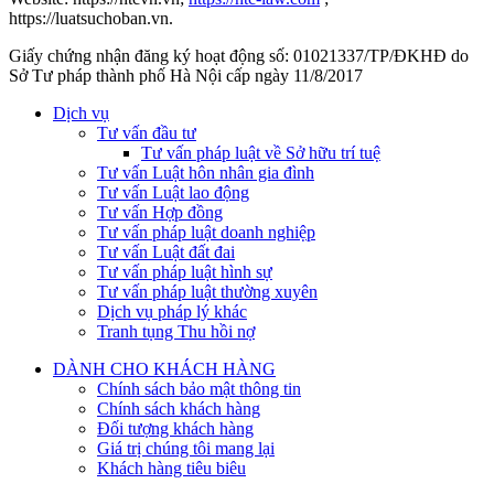
https://luatsuchoban.vn.
Giấy chứng nhận đăng ký hoạt động số: 01021337/TP/ĐKHĐ do
Sở Tư pháp thành phố Hà Nội cấp ngày 11/8/2017
Dịch vụ
Tư vấn đầu tư
Tư vấn pháp luật về Sở hữu trí tuệ
Tư vấn Luật hôn nhân gia đình
Tư vấn Luật lao động
Tư vấn Hợp đồng
Tư vấn pháp luật doanh nghiệp
Tư vấn Luật đất đai
Tư vấn pháp luật hình sự
Tư vấn pháp luật thường xuyên
Dịch vụ pháp lý khác
Tranh tụng Thu hồi nợ
DÀNH CHO KHÁCH HÀNG
Chính sách bảo mật thông tin
Chính sách khách hàng
Đối tượng khách hàng
Giá trị chúng tôi mang lại
Khách hàng tiêu biêu