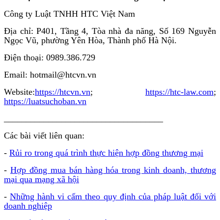
Công ty Luật TNHH HTC Việt Nam
Địa chỉ: P401, Tầng 4, Tòa nhà đa năng, Số 169 Nguyễn
Ngọc Vũ, phường Yên Hòa, Thành phố Hà Nội.
Điện thoại: 0989.386.729
Email: hotmail@htcvn.vn
Website:
https://htcvn.vn
;
https://htc-law.com
;
https://luatsuchoban.vn
____________________________________
Các bài viết liên quan:
-
Rủi ro trong quá trình thực hiện hợp đồng thương mại
-
Hợp đồng mua bán hàng hóa trong kinh doanh, thương
mại qua mạng xã hội
-
Những hành vi cấm theo quy định của pháp luật đối với
doanh nghiệp