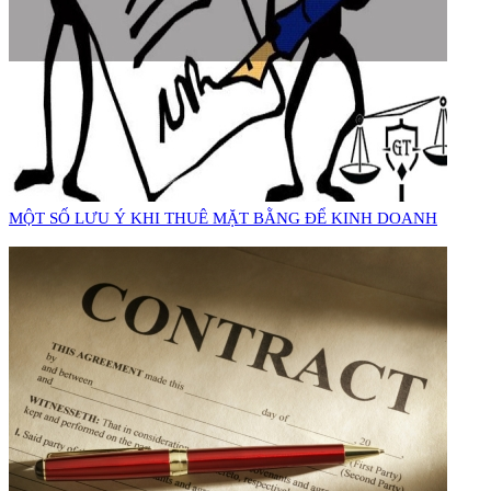
MỘT SỐ LƯU Ý KHI THUÊ MẶT BẰNG ĐỂ KINH DOANH