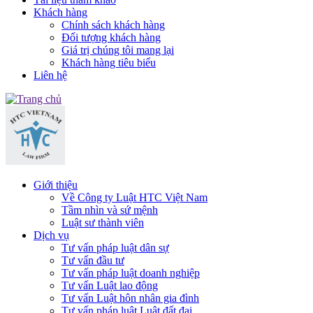
Khách hàng
Chính sách khách hàng
Đối tượng khách hàng
Giá trị chúng tôi mang lại
Khách hàng tiêu biểu
Liên hệ
Giới thiệu
Về Công ty Luật HTC Việt Nam
Tầm nhìn và sứ mệnh
Luật sư thành viên
Dịch vụ
Tư vấn pháp luật dân sự
Tư vấn đầu tư
Tư vấn pháp luật doanh nghiệp
Tư vấn Luật lao động
Tư vấn Luật hôn nhân gia đình
Tư vấn pháp luật Luật đất đai