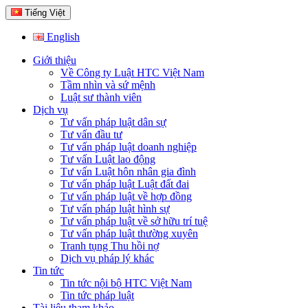
Tiếng Việt
English
Giới thiệu
Về Công ty Luật HTC Việt Nam
Tầm nhìn và sứ mệnh
Luật sư thành viên
Dịch vụ
Tư vấn pháp luật dân sự
Tư vấn đầu tư
Tư vấn pháp luật doanh nghiệp
Tư vấn Luật lao động
Tư vấn Luật hôn nhân gia đình
Tư vấn pháp luật Luật đất đai
Tư vấn pháp luật về hợp đồng
Tư vấn pháp luật hình sự
Tư vấn pháp luật về sở hữu trí tuệ
Tư vấn pháp luật thường xuyên
Tranh tụng Thu hồi nợ
Dịch vụ pháp lý khác
Tin tức
Tin tức nội bộ HTC Việt Nam
Tin tức pháp luật
Tài liệu tham khảo