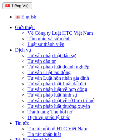
Tiếng Việt
English
Giới thiệu
Về Công ty Luật HTC Việt Nam
Tầm nhìn và sứ mệnh
Luật sư thành viên
Dịch vụ
Tư vấn pháp luật dân sự
Tư vấn đầu tư
Tư vấn pháp luật doanh nghiệp
Tư vấn Luật lao động
Tư vấn Luật hôn nhân gia đình
Tư vấn pháp luật Luật đất đai
Tư vấn pháp luật về hợp đồng
Tư vấn pháp luật hình sự
Tư vấn pháp luật về sở hữu trí tuệ
Tư vấn pháp luật thường xuyên
Tranh tụng Thu hồi nợ
Dịch vụ pháp lý khác
Tin tức
Tin tức nội bộ HTC Việt Nam
Tin tức pháp luật
Tài liệu tham khảo