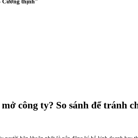
 Cường thịnh"
mở công ty? So sánh để tránh ch
ều người băn khoăn nhất là nên đăng ký hộ kinh doanh hay th