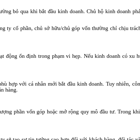
hường bỏ qua khi bắt đầu kinh doanh. Chủ hộ kinh doanh phải
ông ty cổ phần, chủ sở hữu/chủ góp vốn thường chỉ chịu trá
ạt động ổn định trong phạm vi hẹp. Nếu kinh doanh có xu h
ù hợp với cá nhân mới bắt đầu kinh doanh. Tuy nhiên, công 
ân hàng.
 nhượng phần vốn góp hoặc mở rộng quy mô đầu tư. Trong khi
ty sẽ tạo sự tin tưởng cao hơn đối với khách hàng, đối tác v