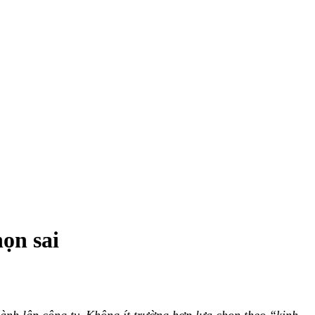
ọn sai
ành lập công ty. Không ít trường hợp lựa chọn theo “kinh