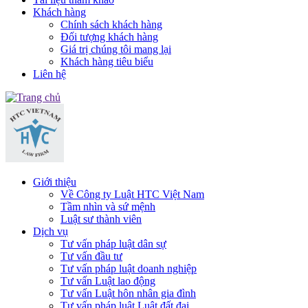
Khách hàng
Chính sách khách hàng
Đối tượng khách hàng
Giá trị chúng tôi mang lại
Khách hàng tiêu biểu
Liên hệ
Giới thiệu
Về Công ty Luật HTC Việt Nam
Tầm nhìn và sứ mệnh
Luật sư thành viên
Dịch vụ
Tư vấn pháp luật dân sự
Tư vấn đầu tư
Tư vấn pháp luật doanh nghiệp
Tư vấn Luật lao động
Tư vấn Luật hôn nhân gia đình
Tư vấn pháp luật Luật đất đai