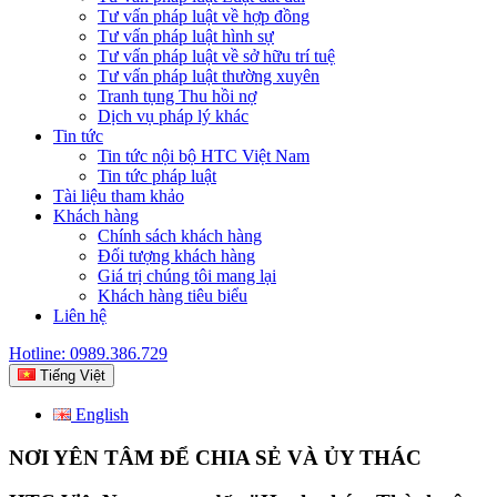
Tư vấn pháp luật về hợp đồng
Tư vấn pháp luật hình sự
Tư vấn pháp luật về sở hữu trí tuệ
Tư vấn pháp luật thường xuyên
Tranh tụng Thu hồi nợ
Dịch vụ pháp lý khác
Tin tức
Tin tức nội bộ HTC Việt Nam
Tin tức pháp luật
Tài liệu tham khảo
Khách hàng
Chính sách khách hàng
Đối tượng khách hàng
Giá trị chúng tôi mang lại
Khách hàng tiêu biểu
Liên hệ
Hotline: 0989.386.729
Tiếng Việt
English
NƠI YÊN TÂM ĐỂ CHIA SẺ VÀ ỦY THÁC