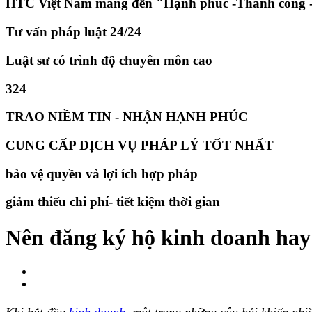
HTC Việt Nam mang đến "Hạnh phúc -Thành công -
Tư vấn pháp luật 24/24
Luật sư có trình độ chuyên môn cao
324
TRAO NIỀM TIN - NHẬN HẠNH PHÚC
CUNG CẤP DỊCH VỤ PHÁP LÝ TỐT NHẤT
bảo vệ quyền và lợi ích hợp pháp
giảm thiếu chi phí- tiết kiệm thời gian
Nên đăng ký hộ kinh doanh hay 
Khi bắt đầu
kinh doanh
, một trong những câu hỏi khiến nhi