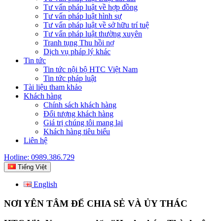
Tư vấn pháp luật về hợp đồng
Tư vấn pháp luật hình sự
Tư vấn pháp luật về sở hữu trí tuệ
Tư vấn pháp luật thường xuyên
Tranh tụng Thu hồi nợ
Dịch vụ pháp lý khác
Tin tức
Tin tức nội bộ HTC Việt Nam
Tin tức pháp luật
Tài liệu tham khảo
Khách hàng
Chính sách khách hàng
Đối tượng khách hàng
Giá trị chúng tôi mang lại
Khách hàng tiêu biểu
Liên hệ
Hotline: 0989.386.729
Tiếng Việt
English
NƠI YÊN TÂM ĐỂ CHIA SẺ VÀ ỦY THÁC