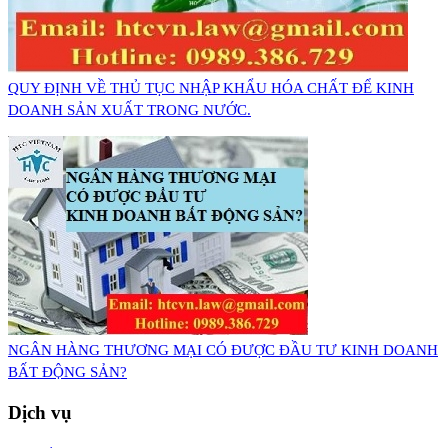
QUY ĐỊNH VỀ THỦ TỤC NHẬP KHẨU HÓA CHẤT ĐỂ KINH
DOANH SẢN XUẤT TRONG NƯỚC.
NGÂN HÀNG THƯƠNG MẠI CÓ ĐƯỢC ĐẦU TƯ KINH DOANH
BẤT ĐỘNG SẢN?
Dịch vụ