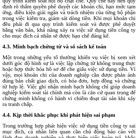
quy trình kiểm soát nội bộ chặt chẽ. Quy chế này nên quy
định rõ thẩm quyền phê duyệt các khoản chi, hạn mức tạm
ứng, điều kiện giải ngân và trách nhiệm của từng bộ phận
trong việc kiểm tra, giám sát dòng tiền. Khi mọi khoản chi
đều phải đi qua quy trình kiểm soát và được phê duyệt
bằng văn bản, khả năng xảy ra việc sử dụng tiền công ty
cho mục đích cá nhân sẽ được hạn chế đáng kể.
4.3. Minh bạch chứng từ và sổ sách kế toán
Một trong những yếu tố thường khiến vụ việc bị xem xét
dưới góc độ hình sự là việc lập chứng từ không trung thực
hoặc hợp thức hóa hồ sơ để che giấu việc sử dụng tiền. Vì
vậy, mọi khoản chi của doanh nghiệp cần được phản ánh
đúng bản chất giao dịch, có hóa đơn, hợp đồng và chứng
từ hợp lệ. Việc ghi nhận minh bạch không chỉ giúp doanh
nghiệp kiểm soát tài chính mà còn là căn cứ quan trọng để
chứng minh không có hành vi chiếm đoạt tài sản khi xảy
ra tranh chấp.
4.4. Kịp thời khắc phục khi phát hiện sai phạm
Trong trường hợp phát hiện việc sử dụng tiền công ty sai
mục đích, cá nhân liên quan cần chủ động báo cáo với
lãnh đạo doanh nghiệp và thực hiện việc hoàn trả, khắc