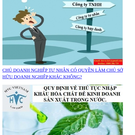
CHỦ DOANH NGHIỆP TƯ NHÂN CÓ QUYỀN LÀM CHỦ SỞ
HỮU DOANH NGHIỆP KHÁC KHÔNG?