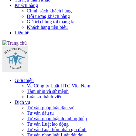
Khách hàng
Chính sách khách hàng
Đối tượng khách hàng
Giá trị chúng tôi mang lại
Khách hàng tiêu biểu
Liên hệ
Giới thiệu
Về Công ty Luật HTC Việt Nam
Tầm nhìn và sứ mệnh
Luật sư thành viên
Dịch vụ
Tư vấn pháp luật dân sự
Tư vấn đầu tư
Tư vấn pháp luật doanh nghiệp
Tư vấn Luật lao động
Tư vấn Luật hôn nhân gia đình
Tư vấn pháp luật Luật đất đai