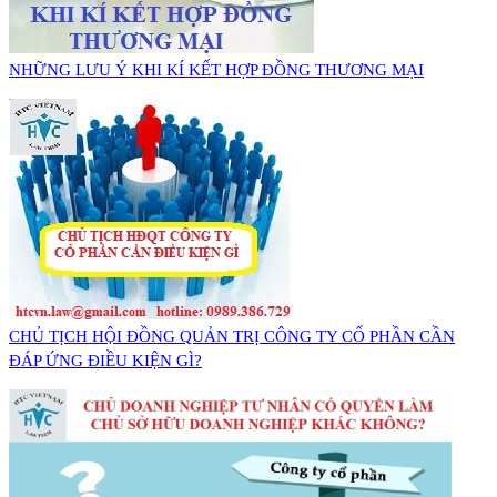
NHỮNG LƯU Ý KHI KÍ KẾT HỢP ĐỒNG THƯƠNG MẠI
CHỦ TỊCH HỘI ĐỒNG QUẢN TRỊ CÔNG TY CỔ PHẦN CẦN
ĐÁP ỨNG ĐIỀU KIỆN GÌ?