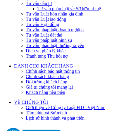
Tư vấn đầu tư
Tư vấn pháp luật về Sở hữu trí tuệ
Tư vấn Luật hôn nhân gia đình
Tư vấn Luật lao động
Tư vấn Hợp đồng
Tư vấn pháp luật doanh nghiệp
Tư vấn Luật đất đai
Tư vấn pháp luật hình sự
Tư vấn pháp luật thường xuyên
Dịch vụ pháp lý khác
Tranh tụng Thu hồi nợ
DÀNH CHO KHÁCH HÀNG
Chính sách bảo mật thông tin
Chính sách khách hàng
Đối tượng khách hàng
Giá trị chúng tôi mang lại
Khách hàng tiêu biêu
VỀ CHÚNG TÔI
Giới thiệu về Công ty Luật HTC Việt Nam
Tầm nhìn và Sứ mệnh
Lịch sử hình thành và phát triển