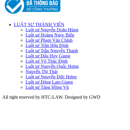
LUẬT SƯ THÀNH VIÊN
Luật sư Nguyễn Doãn Hùng
Luật sư Hoàng Ngọc Biên
Luật sư Phạm Văn Chỉnh
Luật sư Trần Hậu Định
Luật sư Trần Nguyễn Thanh
Luật sư Đậu Huy Giang
Luật sư Võ Thúc Định
Luật sư Nguyễn Quốc Hưng
Nguyễn Thị Thái
Luật sư Nguyễn Đức Hưng
Luật sư Đặng Lam Giang
Luật sư Tăng Hồng Vũ
All right reserved by HTC-LAW. Designed by GWD