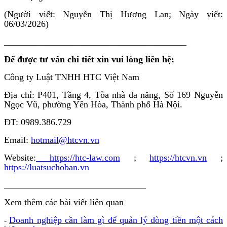
(Người viết: Nguyễn Thị Hương Lan; Ngày viết:
06/03/2026)
________________________________________
Để được tư vấn chi tiết xin vui lòng liên hệ:
Công ty Luật TNHH HTC Việt Nam
Địa chỉ: P401, Tầng 4, Tòa nhà đa năng, Số 169 Nguyễn
Ngọc Vũ, phường Yên Hòa, Thành phố Hà Nội.
ĐT: 0989.386.729
Email:
hotmail@htcvn.vn
Website:
https://htc-law.com
;
https://htcvn.vn
;
https://luatsuchoban.vn
___________________________________
Xem thêm các bài viết liên quan
Doanh nghiệp cần làm gì để quản lý dòng tiền một cách
-