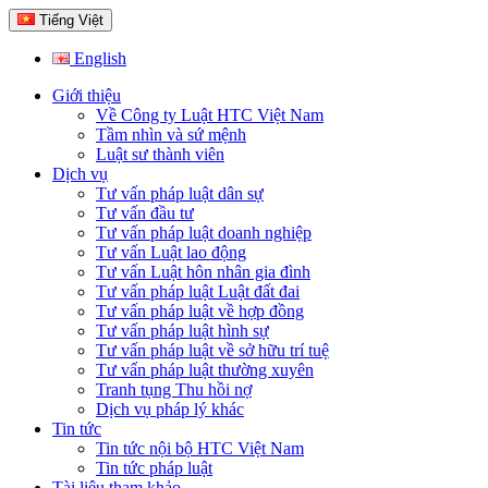
Tiếng Việt
English
Giới thiệu
Về Công ty Luật HTC Việt Nam
Tầm nhìn và sứ mệnh
Luật sư thành viên
Dịch vụ
Tư vấn pháp luật dân sự
Tư vấn đầu tư
Tư vấn pháp luật doanh nghiệp
Tư vấn Luật lao động
Tư vấn Luật hôn nhân gia đình
Tư vấn pháp luật Luật đất đai
Tư vấn pháp luật về hợp đồng
Tư vấn pháp luật hình sự
Tư vấn pháp luật về sở hữu trí tuệ
Tư vấn pháp luật thường xuyên
Tranh tụng Thu hồi nợ
Dịch vụ pháp lý khác
Tin tức
Tin tức nội bộ HTC Việt Nam
Tin tức pháp luật
Tài liệu tham khảo