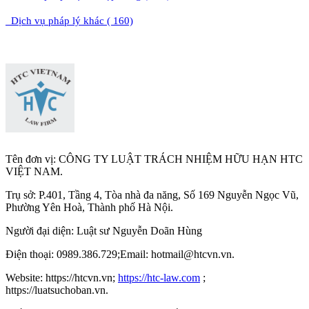
Dịch vụ pháp lý khác ( 160)
Tên đơn vị: CÔNG TY LUẬT TRÁCH NHIỆM HỮU HẠN HTC
VIỆT NAM.
Trụ sở: P.401, Tầng 4, Tòa nhà đa năng, Số 169 Nguyễn Ngọc Vũ,
Phường Yên Hoà, Thành phố Hà Nộ
i.
Người đại diện: Luật sư Nguyễn Doãn Hùng
Điện thoại: 0989.386.729;Email: hotmail@htcvn.vn.
Website: https://htcvn.vn;
https://htc-law.com
;
https://luatsuchoban.vn.