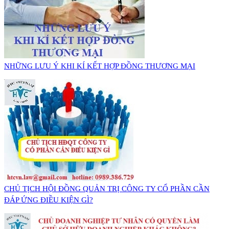
NHỮNG LƯU Ý KHI KÍ KẾT HỢP ĐỒNG THƯƠNG MẠI
CHỦ TỊCH HỘI ĐỒNG QUẢN TRỊ CÔNG TY CỔ PHẦN CẦN
ĐÁP ỨNG ĐIỀU KIỆN GÌ?