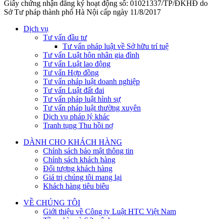
Giấy chứng nhận đăng ký hoạt động số: 01021337/TP/ĐKHĐ do
Sở Tư pháp thành phố Hà Nội cấp ngày 11/8/2017
Dịch vụ
Tư vấn đầu tư
Tư vấn pháp luật về Sở hữu trí tuệ
Tư vấn Luật hôn nhân gia đình
Tư vấn Luật lao động
Tư vấn Hợp đồng
Tư vấn pháp luật doanh nghiệp
Tư vấn Luật đất đai
Tư vấn pháp luật hình sự
Tư vấn pháp luật thường xuyên
Dịch vụ pháp lý khác
Tranh tụng Thu hồi nợ
DÀNH CHO KHÁCH HÀNG
Chính sách bảo mật thông tin
Chính sách khách hàng
Đối tượng khách hàng
Giá trị chúng tôi mang lại
Khách hàng tiêu biêu
VỀ CHÚNG TÔI
Giới thiệu về Công ty Luật HTC Việt Nam