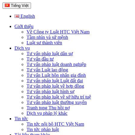
Tiếng Việt
English
Giới thiệu
Về Công ty Luật HTC Việt Nam
Tầm nhìn và sứ mệnh
Luật sư thành viên
Dịch vụ
Tư vấn pháp luật dân sự
Tư vấn đầu tư
Tư vấn pháp luật doanh nghiệp
Tư vấn Luật lao động
Tư vấn Luật hôn nhân gia đình
Tư vấn pháp luật Luật đất đai
Tư vấn pháp luật về hợp đồng
Tư vấn pháp luật hình sự
Tư vấn pháp luật về sở hữu trí tuệ
Tư vấn pháp luật thường xuyên
Tranh tụng Thu hồi nợ
Dịch vụ pháp lý khác
Tin tức
Tin tức nội bộ HTC Việt Nam
Tin tức pháp luật
Tài liệu tham khảo