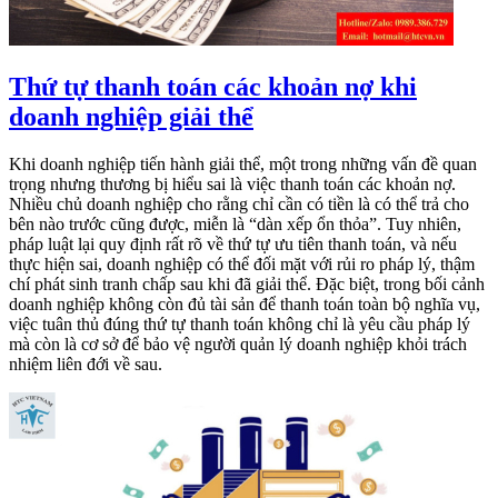
Thứ tự thanh toán các khoản nợ khi
doanh nghiệp giải thể
Khi doanh nghiệp tiến hành giải thể, một trong những vấn đề quan
trọng nhưng thương bị hiểu sai là việc thanh toán các khoản nợ.
Nhiều chủ doanh nghiệp cho rằng chỉ cần có tiền là có thể trả cho
bên nào trước cũng được, miễn là “dàn xếp ổn thỏa”. Tuy nhiên,
pháp luật lại quy định rất rõ về thứ tự ưu tiên thanh toán, và nếu
thực hiện sai, doanh nghiệp có thể đối mặt với rủi ro pháp lý, thậm
chí phát sinh tranh chấp sau khi đã giải thể. Đặc biệt, trong bối cảnh
doanh nghiệp không còn đủ tài sản để thanh toán toàn bộ nghĩa vụ,
việc tuân thủ đúng thứ tự thanh toán không chỉ là yêu cầu pháp lý
mà còn là cơ sở để bảo vệ người quản lý doanh nghiệp khỏi trách
nhiệm liên đới về sau.