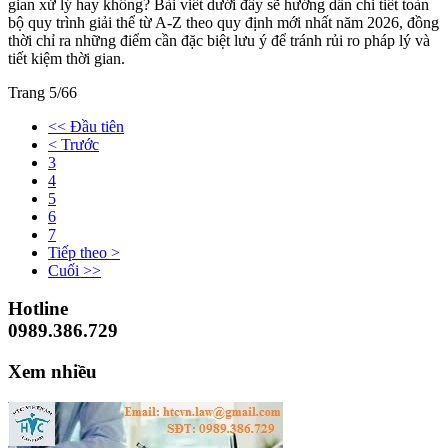
gian xử lý hay không? Bài viết dưới đây sẽ hướng dẫn chi tiết toàn
bộ quy trình giải thể từ A-Z theo quy định mới nhất năm 2026, đồng
thời chỉ ra những điểm cần đặc biệt lưu ý để tránh rủi ro pháp lý và
tiết kiệm thời gian.
Trang 5/66
<< Đầu tiên
< Trước
3
4
5
6
7
Tiếp theo >
Cuối >>
Hotline
0989.386.729
Xem nhiều