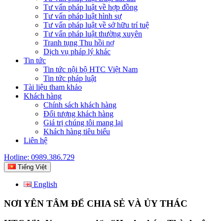
Tư vấn pháp luật về hợp đồng
Tư vấn pháp luật hình sự
Tư vấn pháp luật về sở hữu trí tuệ
Tư vấn pháp luật thường xuyên
Tranh tụng Thu hồi nợ
Dịch vụ pháp lý khác
Tin tức
Tin tức nội bộ HTC Việt Nam
Tin tức pháp luật
Tài liệu tham khảo
Khách hàng
Chính sách khách hàng
Đối tượng khách hàng
Giá trị chúng tôi mang lại
Khách hàng tiêu biểu
Liên hệ
Hotline: 0989.386.729
Tiếng Việt
English
NƠI YÊN TÂM ĐỂ CHIA SẺ VÀ ỦY THÁC