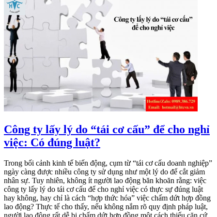
Công ty lấy lý do “tái cơ cấu” để cho nghỉ
việc: Có đúng luật?
Trong bối cảnh kinh tế biến động, cụm từ “tái cơ cấu doanh nghiệp”
ngày càng được nhiều công ty sử dụng như một lý do để cắt giảm
nhân sự. Tuy nhiên, không ít người lao động băn khoăn rằng: việc
công ty lấy lý do tái cơ cấu để cho nghỉ việc có thực sự đúng luật
hay không, hay chỉ là cách “hợp thức hóa” việc chấm dứt hợp đồng
lao động? Thực tế cho thấy, nếu không nắm rõ quy định pháp luật,
người lao động rất dễ bị chấm dứt hợp đồng một cách thiếu căn cứ,