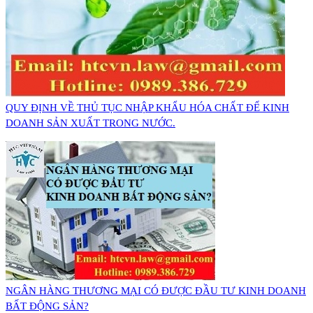
QUY ĐỊNH VỀ THỦ TỤC NHẬP KHẨU HÓA CHẤT ĐỂ KINH
DOANH SẢN XUẤT TRONG NƯỚC.
NGÂN HÀNG THƯƠNG MẠI CÓ ĐƯỢC ĐẦU TƯ KINH DOANH
BẤT ĐỘNG SẢN?