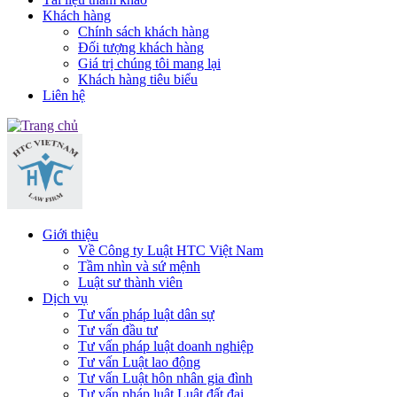
Khách hàng
Chính sách khách hàng
Đối tượng khách hàng
Giá trị chúng tôi mang lại
Khách hàng tiêu biểu
Liên hệ
Giới thiệu
Về Công ty Luật HTC Việt Nam
Tầm nhìn và sứ mệnh
Luật sư thành viên
Dịch vụ
Tư vấn pháp luật dân sự
Tư vấn đầu tư
Tư vấn pháp luật doanh nghiệp
Tư vấn Luật lao động
Tư vấn Luật hôn nhân gia đình
Tư vấn pháp luật Luật đất đai