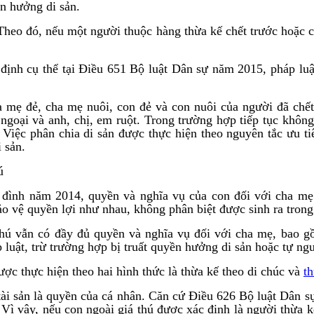
ền hưởng di sản.
Theo đó, nếu một người thuộc hàng thừa kế chết trước hoặc ch
 định cụ thể tại Điều 651 Bộ luật Dân sự năm 2015, pháp luậ
 mẹ đẻ, cha mẹ nuôi, con đẻ và con nuôi của người đã chết
ngoại và anh, chị, em ruột. Trong trường hợp tiếp tục không
. Việc phân chia di sản được thực hiện theo nguyên tắc ưu t
 sản.
ú
 đình năm 2014, quyền và nghĩa vụ của con đối với cha mẹ
o vệ quyền lợi như nhau, không phân biệt được sinh ra trong
 thú vẫn có đầy đủ quyền và nghĩa vụ đối với cha mẹ, bao g
 luật, trừ trường hợp bị truất quyền hưởng di sản hoặc tự ng
ược thực hiện theo hai hình thức là thừa kế theo di chúc và
th
t tài sản là quyền của cá nhân. Căn cứ Điều 626 Bộ luật Dân 
. Vì vậy, nếu con ngoài giá thú được xác định là người thừa 