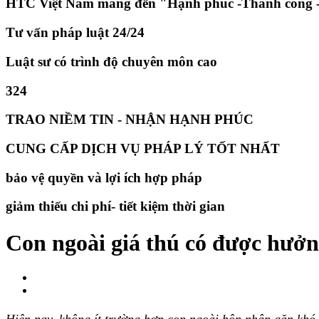
HTC Việt Nam mang đến "Hạnh phúc -Thành công -
Tư vấn pháp luật 24/24
Luật sư có trình độ chuyên môn cao
324
TRAO NIỀM TIN - NHẬN HẠNH PHÚC
CUNG CẤP DỊCH VỤ PHÁP LÝ TỐT NHẤT
bảo vệ quyền và lợi ích hợp pháp
giảm thiếu chi phí- tiết kiệm thời gian
Con ngoài giá thú có được hưở
Hiện nay, không ít trường hợp con ngoài hôn nhân gặp khó 