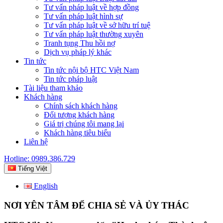
Tư vấn pháp luật về hợp đồng
Tư vấn pháp luật hình sự
Tư vấn pháp luật về sở hữu trí tuệ
Tư vấn pháp luật thường xuyên
Tranh tụng Thu hồi nợ
Dịch vụ pháp lý khác
Tin tức
Tin tức nội bộ HTC Việt Nam
Tin tức pháp luật
Tài liệu tham khảo
Khách hàng
Chính sách khách hàng
Đối tượng khách hàng
Giá trị chúng tôi mang lại
Khách hàng tiêu biểu
Liên hệ
Hotline: 0989.386.729
Tiếng Việt
English
NƠI YÊN TÂM ĐỂ CHIA SẺ VÀ ỦY THÁC