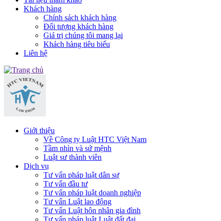
Khách hàng
Chính sách khách hàng
Đối tượng khách hàng
Giá trị chúng tôi mang lại
Khách hàng tiêu biểu
Liên hệ
Giới thiệu
Về Công ty Luật HTC Việt Nam
Tầm nhìn và sứ mệnh
Luật sư thành viên
Dịch vụ
Tư vấn pháp luật dân sự
Tư vấn đầu tư
Tư vấn pháp luật doanh nghiệp
Tư vấn Luật lao động
Tư vấn Luật hôn nhân gia đình
Tư vấn pháp luật Luật đất đai