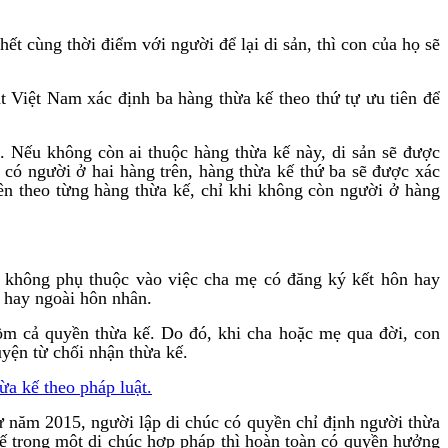
ết cùng thời điểm với người để lại di sản, thì con của họ sẽ
t Việt Nam xác định ba hàng thừa kế theo thứ tự ưu tiên để
. Nếu không còn ai thuộc hàng thừa kế này, di sản sẽ được
 có người ở hai hàng trên, hàng thừa kế thứ ba sẽ được xác
iên theo từng hàng thừa kế, chỉ khi không còn người ở hàng
 không phụ thuộc vào việc cha mẹ có đăng ký kết hôn hay
 hay ngoài hôn nhân.
ồm cả quyền thừa kế. Do đó, khi cha hoặc mẹ qua đời, con
uyện từ chối nhận thừa kế.
ừa kế theo pháp luật.
sự năm 2015, người lập di chúc có quyền chỉ định người thừa
kế trong một di chúc hợp pháp thì hoàn toàn có quyền hưởng