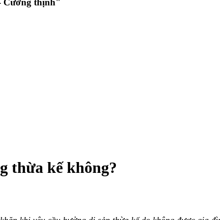
 Cường thịnh"
ng thừa kế không?
khăn khi yêu cầu hưởng di sản thừa kế do không được gia đì