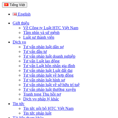
Tiếng Việt
English
Giới thiệu
Về Công ty Luật HTC Việt Nam
Tầm nhìn và sứ mệnh
Luật sư thành viên
Dịch vụ
Tư vấn pháp luật dân sự
Tư vấn đầu tư
Tư vấn pháp luật doanh nghiệp
Tư vấn Luật lao động
Tư vấn Luật hôn nhân gia đình
Tư vấn pháp luật Luật đất đai
Tư vấn pháp luật về hợp đồng
Tư vấn pháp luật hình sự
Tư vấn pháp luật về sở hữu trí tuệ
Tư vấn pháp luật thường xuyên
Tranh tụng Thu hồi nợ
Dịch vụ pháp lý khác
Tin tức
Tin tức nội bộ HTC Việt Nam
Tin tức pháp luật
Tài liệu tham khảo