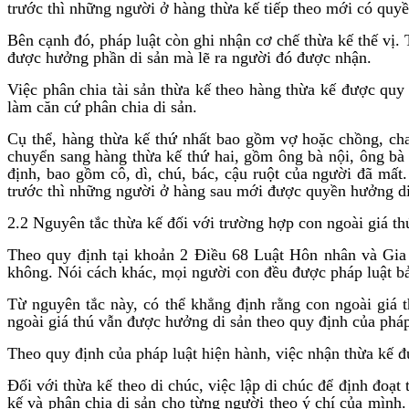
trước thì những người ở hàng thừa kế tiếp theo mới có quy
Bên cạnh đó, pháp luật còn ghi nhận cơ chế thừa kế thế vị. 
được hưởng phần di sản mà lẽ ra người đó được nhận.
Việc phân chia tài sản thừa kế theo hàng thừa kế được quy
làm căn cứ phân chia di sản.
Cụ thể, hàng thừa kế thứ nhất bao gồm vợ hoặc chồng, cha
chuyển sang hàng thừa kế thứ hai, gồm ông bà nội, ông bà 
định, bao gồm cô, dì, chú, bác, cậu ruột của người đã mất
trước thì những người ở hàng sau mới được quyền hưởng di
2.2 Nguyên tắc thừa kế đối với trường hợp con ngoài giá th
Theo quy định tại khoản 2 Điều 68 Luật Hôn nhân và Gia
không. Nói cách khác, mọi người con đều được pháp luật bả
Từ nguyên tắc này, có thể khẳng định rằng con ngoài giá
ngoài giá thú vẫn được hưởng di sản theo quy định của pháp
Theo quy định của pháp luật hiện hành, việc nhận thừa kế đ
Đối với thừa kế theo di chúc, việc lập di chúc để định đoạ
kế và phân chia di sản cho từng người theo ý chí của mình