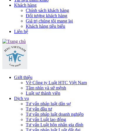
Khách hàng
Chính sách khách hàng
Đối tượng khách hàng
Giá trị chúng tôi mang lại
Khách hàng tiêu biểu
Liên hệ
Giới thiệu
Về Công ty Luật HTC Việt Nam
Tầm nhìn và sứ mệnh
Luật sư thành viên
Dịch vụ
Tư vấn pháp luật dân sự
Tư vấn đầu tư
Tư vấn pháp luật doanh nghiệp
Tư vấn Luật lao động
Tư vấn Luật hôn nhân gia đình
Tư vấn pháp luật Luật đất đai