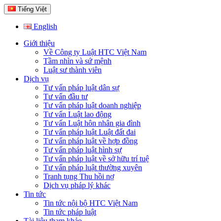
Tiếng Việt
English
Giới thiệu
Về Công ty Luật HTC Việt Nam
Tầm nhìn và sứ mệnh
Luật sư thành viên
Dịch vụ
Tư vấn pháp luật dân sự
Tư vấn đầu tư
Tư vấn pháp luật doanh nghiệp
Tư vấn Luật lao động
Tư vấn Luật hôn nhân gia đình
Tư vấn pháp luật Luật đất đai
Tư vấn pháp luật về hợp đồng
Tư vấn pháp luật hình sự
Tư vấn pháp luật về sở hữu trí tuệ
Tư vấn pháp luật thường xuyên
Tranh tụng Thu hồi nợ
Dịch vụ pháp lý khác
Tin tức
Tin tức nội bộ HTC Việt Nam
Tin tức pháp luật
Tài liệu tham khảo