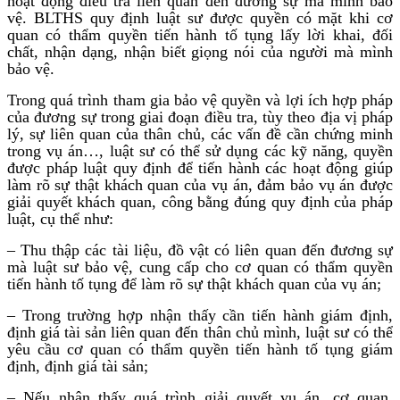
hoạt động điều tra liên quan đến đương sự mà mình bảo
vệ. BLTHS quy định luật sư được quyền có mặt khi cơ
quan có thẩm quyền tiến hành tố tụng lấy lời khai, đối
chất, nhận dạng, nhận biết giọng nói của người mà mình
bảo vệ.
Trong quá trình tham gia bảo vệ quyền và lợi ích hợp pháp
của đương sự trong giai đoạn điều tra, tùy theo địa vị pháp
lý, sự liên quan của thân chủ, các vấn đề cần chứng minh
trong vụ án…, luật sư có thể sử dụng các kỹ năng, quyền
được pháp luật quy định để tiến hành các hoạt động giúp
làm rõ sự thật khách quan của vụ án, đảm bảo vụ án được
giải quyết khách quan, công bằng đúng quy định của pháp
luật, cụ thể như:
– Thu thập các tài liệu, đồ vật có liên quan đến đương sự
mà luật sư bảo vệ, cung cấp cho cơ quan có thẩm quyền
tiến hành tố tụng để làm rõ sự thật khách quan của vụ án;
– Trong trường hợp nhận thấy cần tiến hành giám định,
định giá tài sản liên quan đến thân chủ mình, luật sư có thể
yêu cầu cơ quan có thẩm quyền tiến hành tố tụng giám
định, định giá tài sản;
– Nếu nhận thấy quá trình giải quyết vụ án, cơ quan,