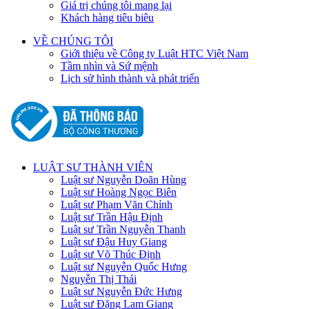
Giá trị chúng tôi mang lại
Khách hàng tiêu biêu
VỀ CHÚNG TÔI
Giới thiệu về Công ty Luật HTC Việt Nam
Tầm nhìn và Sứ mệnh
Lịch sử hình thành và phát triển
LUẬT SƯ THÀNH VIÊN
Luật sư Nguyễn Doãn Hùng
Luật sư Hoàng Ngọc Biên
Luật sư Phạm Văn Chỉnh
Luật sư Trần Hậu Định
Luật sư Trần Nguyễn Thanh
Luật sư Đậu Huy Giang
Luật sư Võ Thúc Định
Luật sư Nguyễn Quốc Hưng
Nguyễn Thị Thái
Luật sư Nguyễn Đức Hưng
Luật sư Đặng Lam Giang