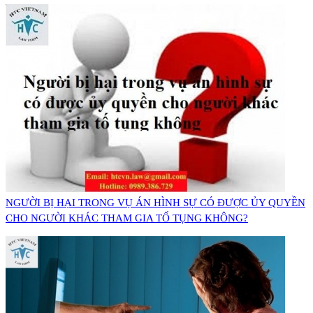
NGƯỜI BỊ HẠI TRONG VỤ ÁN HÌNH SỰ CÓ ĐƯỢC ỦY QUYỀN
CHO NGƯỜI KHÁC THAM GIA TỐ TỤNG KHÔNG?