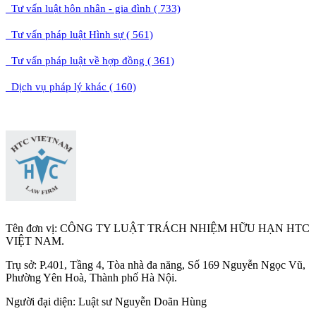
Tư vấn luật hôn nhân - gia đình ( 733)
Tư vấn pháp luật Hình sự ( 561)
Tư vấn pháp luật về hợp đồng ( 361)
Dịch vụ pháp lý khác ( 160)
Tên đơn vị: CÔNG TY LUẬT TRÁCH NHIỆM HỮU HẠN HTC
VIỆT NAM.
Trụ sở: P.401, Tầng 4, Tòa nhà đa năng, Số 169 Nguyễn Ngọc Vũ,
Phường Yên Hoà, Thành phố Hà Nộ
i.
Người đại diện: Luật sư Nguyễn Doãn Hùng