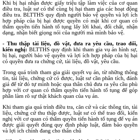
Khi bị hại nhận được giấy triệu tập làm việc của cơ quan
điều tra, luật sư có thể cùng bị hại tham gia các hoạt động
điều tra. BLTTHS quy định người bảo vệ quyền và lợi ích
hợp pháp của bị hại được quyền có mặt khi cơ quan có
thẩm quyền tiến hành tố tụng lấy lời khai, đối chất, nhận
dạng, nhận biết giọng nói của người mà mình bảo vệ.
- Thu thập tài liệu, đồ vật, đưa ra yêu cầu, trao đổi,
kiến nghị:
BLTTHS quy định khi tham gia vụ án hình sự,
bị hại, người bảo vệ quyền và lợi ích hợp pháp của bị hại
có quyền đưa ra chứng cứ, tài liệu, đồ vật, yêu cầu.
Trong quá trình tham gia giải quyết vụ án, từ những thông
tin, tài liệu, chứng cứ có được, luật sư cần phân tích, đánh
giá để từ đó tự mình hoặc qua thân chủ đưa ra yêu cầu phù
hợp với cơ quan có thẩm quyền tiến hành tố tụng để góp
phần làm rõ sự thật khách quan của vụ án.
Khi tham gia quá trình điều tra, căn cứ và các thông tin, tài
liệu, chứng cứ thu thập được, luật sư có thể trao đổi, kiến
nghị với cơ quan có thẩm quyền tiến hành tố tụng để vụ án
được giải quyết đúng quy định pháp luật, đảm bảo quyền
và lợi ích chính đang cho thân chủ