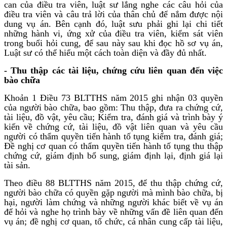
can của điều tra viên, luật sư lắng nghe các câu hỏi của
điều tra viên và câu trả lời của thân chủ để nắm được nội
dung vụ án. Bên cạnh đó, luật sưu phải ghi lại chi tiết
những hành vi, ứng xử của điều tra viên, kiểm sát viên
trong buổi hỏi cung, để sau này sau khi đọc hồ sơ vụ án,
Luật sư có thể hiểu một cách toàn diện và đầy đủ nhất.
- Thu thập các tài liệu, chứng cứu liên quan đến việc
bào chữa
Khoản 1 Điều 73 BLTTHS năm 2015 ghi nhận 03 quyền
của người bào chữa, bao gồm: Thu thập, đưa ra chứng cứ,
tài liệu, đồ vật, yêu cầu; Kiểm tra, đánh giá và trình bày ý
kiến về chứng cứ, tài liệu, đồ vật liên quan và yêu cầu
người có thẩm quyền tiến hành tố tụng kiểm tra, đánh giá;
Đề nghị cơ quan có thẩm quyền tiến hành tố tụng thu thập
chứng cứ, giám định bổ sung, giám định lại, định giá lại
tài sản.
Theo điều 88 BLTTHS năm 2015, để thu thập chứng cứ,
người bào chữa có quyền gặp người mà mình bào chữa, bị
hại, người làm chứng và những người khác biết về vụ án
để hỏi và nghe họ trình bày về những vấn đề liên quan đến
vụ án; đề nghị cơ quan, tổ chức, cá nhân cung cấp tài liệu,