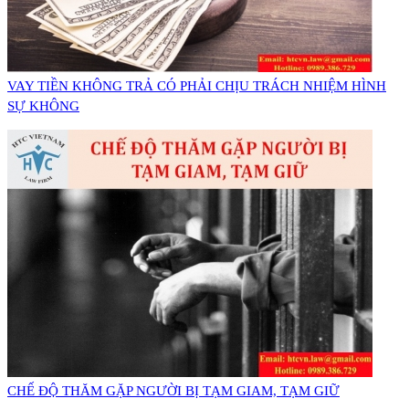
VAY TIỀN KHÔNG TRẢ CÓ PHẢI CHỊU TRÁCH NHIỆM HÌNH
SỰ KHÔNG
CHẾ ĐỘ THĂM GẶP NGƯỜI BỊ TẠM GIAM, TẠM GIỮ