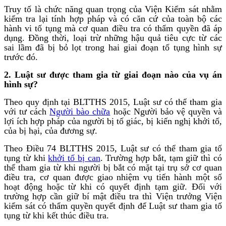
Truy tố là chức năng quan trọng của Viện Kiểm sát nhằm
kiểm tra lại tính hợp pháp và có căn cứ của toàn bộ các
hành vi tố tụng mà cơ quan điều tra có thẩm quyền đã áp
dụng. Đồng thời, loại trừ những hậu quả tiêu cực từ các
sai lầm đã bị bỏ lọt trong hai giai đoạn tố tụng hình sự
trước đó.
2. Luật sư được tham gia từ giai đoạn nào của vụ án
hình sự?
Theo quy định tại BLTTHS 2015, Luật sư có thể tham gia
với tư cách
Người bào chữa
hoặc Người bảo vệ
quyền và
lợi ích hợp pháp của người bị tố giác, bị kiến nghị khởi tố,
của bị hại, của đương sự.
Theo Điều 74 BLTTHS 2015, Luật sư có thể tham gia tố
tụng từ khi
khởi tố bị can
. Trường hợp bắt, tạm giữ thì có
thể tham gia từ khi người bị bắt có mặt tại trụ sở cơ quan
điều tra, cơ quan được giao nhiệm vụ tiến hành một số
hoạt động hoặc từ khi có quyết định tạm giữ. Đối với
trường hợp cần giữ bí mật điều tra thì Viện trưởng Viện
kiểm sát có thẩm quyền quyết định để Luật sư tham gia tố
tụng từ khi kết thúc điều tra.