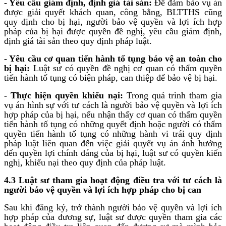
- Yêu cầu giám định, định giá tài sản:
Để đảm bảo vụ án
được giải quyết khách quan, công bằng, BLTTHS cũng
quy định cho bị hại, người bảo vệ quyền và lợi ích hợp
pháp của bị hại được quyền đề nghị, yêu cầu giám định,
định giá tài sản theo quy định pháp luật.
- Yêu cầu cơ quan tiến hành tố tụng bảo vệ an toàn cho
bị hại:
Luật sư có quyền đề nghị cơ quan có thẩm quyền
tiến hành tố tụng có biện pháp, can thiệp để bảo vệ bị hại.
- Thực hiện quyền khiếu nại:
Trong quá trình tham gia
vụ án hình sự với tư cách là người bảo vệ quyền và lợi ích
hợp pháp của bị hại, nếu nhận thấy cơ quan có thẩm quyền
tiến hành tố tụng có những quyết định hoặc người có thẩm
quyền tiến hành tố tụng có những hành vi trái quy định
pháp luật liên quan đến việc giải quyết vụ án ảnh hưởng
đến quyền lợi chính đáng của bị hại, luật sư có quyền kiến
nghị, khiếu nại theo quy định của pháp luật.
4.3 Luật sư tham gia hoạt động điều tra với tư cách là
người bảo vệ quyền và lợi ích hợp pháp cho bị can
Sau khi đăng ký, trở thành người bảo vệ quyền và lợi ích
hợp pháp của đương sự, luật sư được quyền tham gia các