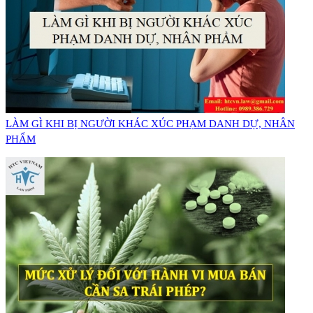
LÀM GÌ KHI BỊ NGƯỜI KHÁC XÚC PHẠM DANH DỰ, NHÂN
PHẨM