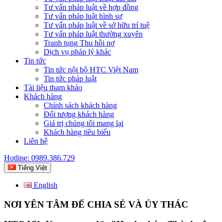
Tư vấn pháp luật về hợp đồng
Tư vấn pháp luật hình sự
Tư vấn pháp luật về sở hữu trí tuệ
Tư vấn pháp luật thường xuyên
Tranh tụng Thu hồi nợ
Dịch vụ pháp lý khác
Tin tức
Tin tức nội bộ HTC Việt Nam
Tin tức pháp luật
Tài liệu tham khảo
Khách hàng
Chính sách khách hàng
Đối tượng khách hàng
Giá trị chúng tôi mang lại
Khách hàng tiêu biểu
Liên hệ
Hotline: 0989.386.729
Tiếng Việt
English
NƠI YÊN TÂM ĐỂ CHIA SẺ VÀ ỦY THÁC