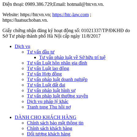
Điện thoại: 0989.386.729;Email: hotmail@htcvn.vn.
Website: https://htcvn.vn;
https://htc-law.com
;
https://luatsuchoban.vn.
Giấy chứng nhận đăng ký hoạt động số: 01021337/TP/ĐKHĐ do
Sở Tư pháp thành phố Hà Nội cấp ngày 11/8/2017
Dịch vụ
Tư vấn đầu tư
Tư vấn pháp luật về Sở hữu trí tuệ
Tư vấn Luật hôn nhân gia đình
Tư vấn Luật lao động
Tư vấn Hợp đồng
Tư vấn pháp luật doanh nghiệp
Tư vấn Luật đất đai
Tư vấn pháp luật hình sự
Tư vấn pháp luật thường xuyên
Dịch vụ pháp lý khác
Tranh tụng Thu hồi nợ
DÀNH CHO KHÁCH HÀNG
Chính sách bảo mật thông tin
Chính sách khách hàng
Đối tượng khách hàng