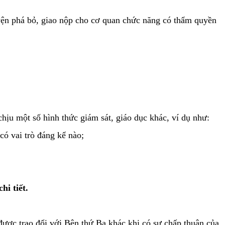
uyện phá bỏ, giao nộp cho cơ quan chức năng có thẩm quyền
hịu một số hình thức giám sát, giáo dục khác, ví dụ như:
có vai trò đáng kể nào;
hi tiết.
ỉ được trao đổi với Bên thứ Ba khác khi có sự chấp thuận của