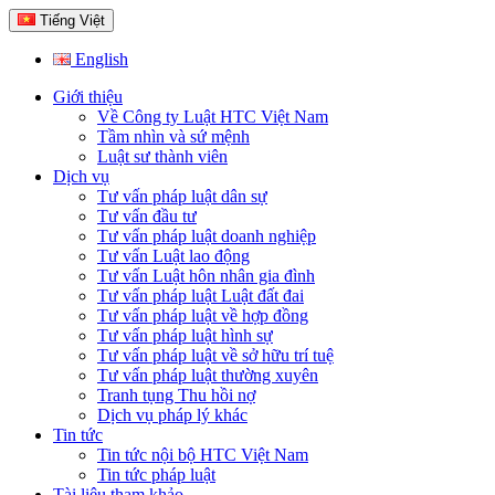
Tiếng Việt
English
Giới thiệu
Về Công ty Luật HTC Việt Nam
Tầm nhìn và sứ mệnh
Luật sư thành viên
Dịch vụ
Tư vấn pháp luật dân sự
Tư vấn đầu tư
Tư vấn pháp luật doanh nghiệp
Tư vấn Luật lao động
Tư vấn Luật hôn nhân gia đình
Tư vấn pháp luật Luật đất đai
Tư vấn pháp luật về hợp đồng
Tư vấn pháp luật hình sự
Tư vấn pháp luật về sở hữu trí tuệ
Tư vấn pháp luật thường xuyên
Tranh tụng Thu hồi nợ
Dịch vụ pháp lý khác
Tin tức
Tin tức nội bộ HTC Việt Nam
Tin tức pháp luật
Tài liệu tham khảo