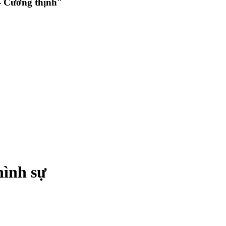
 Cường thịnh"
hình sự