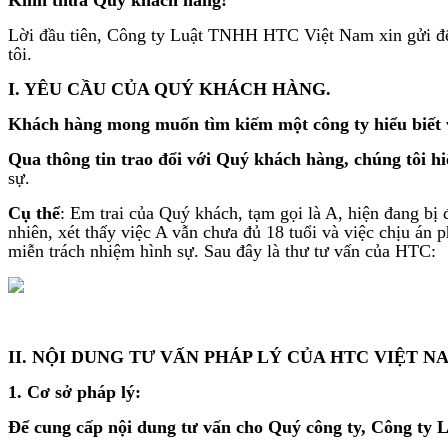
Lời đầu tiên, Công ty Luật TNHH HTC Việt Nam xin gửi đến 
tôi.
I. YÊU CẦU CỦA QUÝ KHÁCH HÀNG.
Khách hàng mong muốn tìm kiếm một công ty hiểu biết v
Qua thông tin trao đổi với Quý khách hàng, chúng tôi h
sự.
Cụ thể
: Em trai của Quý khách, tạm gọi là A, hiện đang bị đ
nhiên, xét thấy việc A vẫn chưa đủ 18 tuổi và việc chịu án
miễn trách nhiệm hình sự. Sau đây là thư tư vấn của HTC:
II. NỘI DUNG TƯ VẤN PHÁP LÝ CỦA HTC VIỆT N
1. Cơ sở pháp lý:
Để cung cấp nội dung tư vấn cho Quý công ty, Công ty L