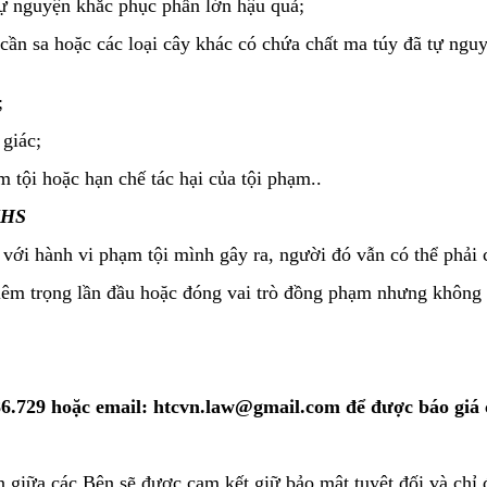
 tự nguyện khắc phục phần lớn hậu quả;
 cần sa hoặc các loại cây khác có chứa chất ma túy đã tự ng
;
 giác;
 tội hoặc hạn chế tác hại của tội phạm..
NHS
với hành vi phạm tội mình gây ra, người đó vẫn có thể phải c
hiêm trọng lần đầu hoặc đóng vai trò đồng phạm nhưng không 
386.729 hoặc email: htcvn.law@gmail.com để được báo giá c
huận giữa các Bên sẽ được cam kết giữ bảo mật tuyệt đối và ch