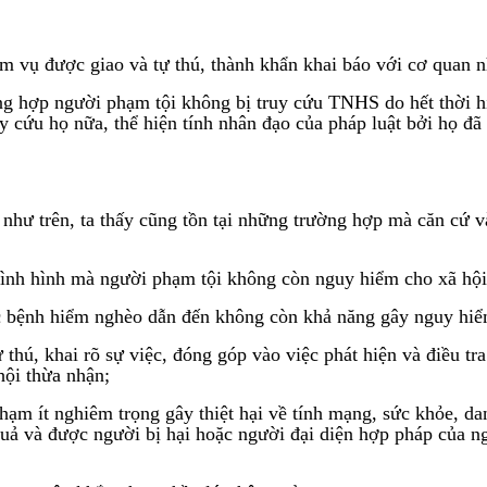
ệm vụ được giao và tự thú, thành khẩn khai báo với cơ quan
g hợp người phạm tội không bị truy cứu TNHS do hết thời h
cứu họ nữa, thể hiện tính nhân đạo của pháp luật bởi họ đã
như trên, ta thấy cũng tồn tại những trường hợp mà căn cứ
ủa tình hình mà người phạm tội không còn nguy hiểm cho xã hội
mắc bệnh hiểm nghèo dẫn đến không còn khả năng gây nguy hiể
 thú, khai rõ sự việc, đóng góp vào việc phát hiện và điều tr
hội thừa nhận;
hạm ít nghiêm trọng gây thiệt hại về tính mạng, sức khỏe, da
uả và được người bị hại hoặc người đại diện hợp pháp của ng