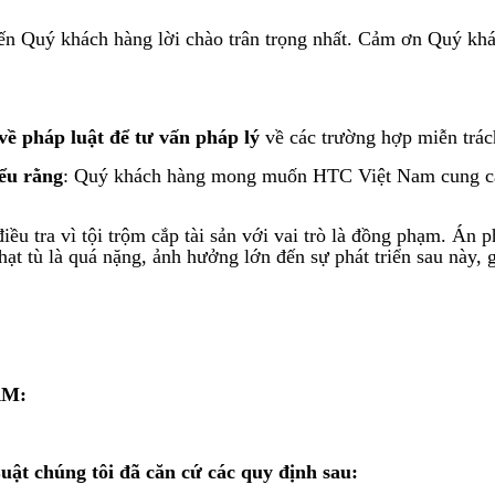
Quý khách hàng lời chào trân trọng nhất. Cảm ơn Quý khách h
ề pháp luật để tư vấn pháp lý
về
c
ác trường hợp miễn trác
iểu rằng
: Quý khách hàng mong muốn HTC Việt Nam cung cấp
iều tra vì tội trộm cắp tài sản với vai trò là đồng phạm. Án 
 phạt tù là quá nặng, ảnh hưởng lớn đến sự phát triển sau nà
AM:
uật chúng tôi đã căn cứ các quy định sau: