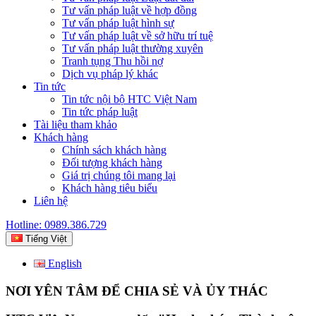
Tư vấn pháp luật về hợp đồng
Tư vấn pháp luật hình sự
Tư vấn pháp luật về sở hữu trí tuệ
Tư vấn pháp luật thường xuyên
Tranh tụng Thu hồi nợ
Dịch vụ pháp lý khác
Tin tức
Tin tức nội bộ HTC Việt Nam
Tin tức pháp luật
Tài liệu tham khảo
Khách hàng
Chính sách khách hàng
Đối tượng khách hàng
Giá trị chúng tôi mang lại
Khách hàng tiêu biểu
Liên hệ
Hotline: 0989.386.729
Tiếng Việt
English
NƠI YÊN TÂM ĐỂ CHIA SẺ VÀ ỦY THÁC