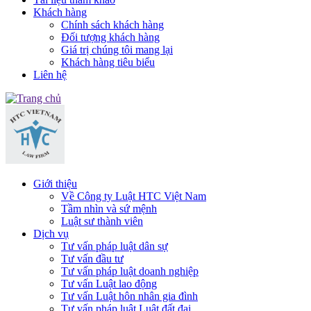
Khách hàng
Chính sách khách hàng
Đối tượng khách hàng
Giá trị chúng tôi mang lại
Khách hàng tiêu biểu
Liên hệ
Giới thiệu
Về Công ty Luật HTC Việt Nam
Tầm nhìn và sứ mệnh
Luật sư thành viên
Dịch vụ
Tư vấn pháp luật dân sự
Tư vấn đầu tư
Tư vấn pháp luật doanh nghiệp
Tư vấn Luật lao động
Tư vấn Luật hôn nhân gia đình
Tư vấn pháp luật Luật đất đai