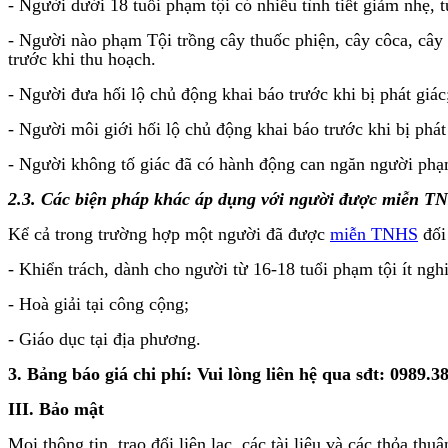
- Người dưới 18 tuổi phạm tội có nhiều tình tiết giảm nhẹ,
- Người nào phạm Tội trồng cây thuốc phiện, cây côca, cây
trước khi thu hoạch.
- Người đưa hối lộ chủ động khai báo trước khi bị phát giác
- Người môi giới hối lộ chủ động khai báo trước khi bị phát
- Người không tố giác đã có hành động can ngăn người phạm
2.3. Các biện pháp khác áp dụng với người được miễn T
Kể cả trong trường hợp một người đã được
miễn TNHS
đối 
- Khiển trách, dành cho người từ 16-18 tuổi phạm tội ít ng
- Hoà giải tại công cộng;
- Giáo dục tại địa phương.
3
. Bảng báo giá chi phí:
Vui lòng liên hệ qua sđt: 0989.
III. Bảo mật
Mọi thông tin, trao đổi liên lạc, các tài liệu và các thỏa t