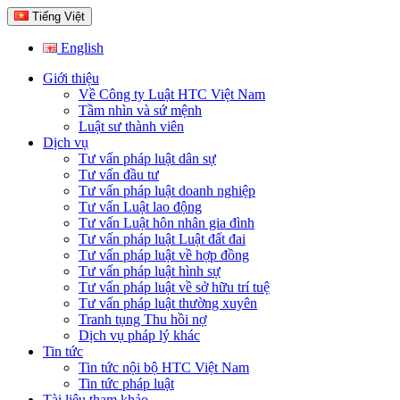
Tiếng Việt
English
Giới thiệu
Về Công ty Luật HTC Việt Nam
Tầm nhìn và sứ mệnh
Luật sư thành viên
Dịch vụ
Tư vấn pháp luật dân sự
Tư vấn đầu tư
Tư vấn pháp luật doanh nghiệp
Tư vấn Luật lao động
Tư vấn Luật hôn nhân gia đình
Tư vấn pháp luật Luật đất đai
Tư vấn pháp luật về hợp đồng
Tư vấn pháp luật hình sự
Tư vấn pháp luật về sở hữu trí tuệ
Tư vấn pháp luật thường xuyên
Tranh tụng Thu hồi nợ
Dịch vụ pháp lý khác
Tin tức
Tin tức nội bộ HTC Việt Nam
Tin tức pháp luật
Tài liệu tham khảo