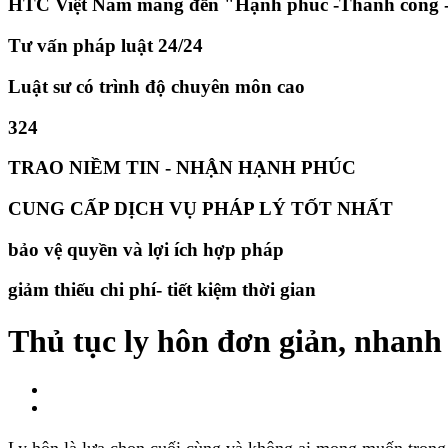
HTC Việt Nam mang đến "Hạnh phúc -Thành công -
Tư vấn pháp luật 24/24
Luật sư có trình độ chuyên môn cao
324
TRAO NIỀM TIN - NHẬN HẠNH PHÚC
CUNG CẤP DỊCH VỤ PHÁP LÝ TỐT NHẤT
bảo vệ quyền và lợi ích hợp pháp
giảm thiếu chi phí- tiết kiệm thời gian
Thủ tục ly hôn đơn giản, nhanh
Ly hôn là lựa chọn cuối cùng và không ai mong muốn trong m