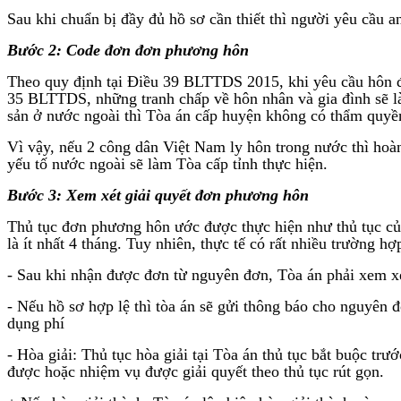
Sau khi chuẩn bị đầy đủ hồ sơ cần thiết thì người yêu cầu a
Bước 2: Code đơn đơn phương hôn
Theo quy định tại Điều 39 BLTTDS 2015, khi yêu cầu hôn đơ
35 BLTTDS, những tranh chấp về hôn nhân và gia đình sẽ là
sản ở nước ngoài thì Tòa án cấp huyện không có thẩm quyề
Vì vậy, nếu 2 công dân Việt Nam ly hôn trong nước thì ho
yếu tố nước ngoài sẽ làm Tòa cấp tỉnh thực hiện.
Bước 3: Xem xét giải quyết đơn phương hôn
Thủ tục đơn phương hôn ước được thực hiện như thủ tục củ
là ít nhất 4 tháng. Tuy nhiên, thực tế có rất nhiều trường h
- Sau khi nhận được đơn từ nguyên đơn, Tòa án phải xem xé
- Nếu hồ sơ hợp lệ thì tòa án sẽ gửi thông báo cho nguyên 
dụng phí
- Hòa giải: Thủ tục hòa giải tại Tòa án thủ tục bắt buộc tr
được hoặc nhiệm vụ được giải quyết theo thủ tục rút gọn.