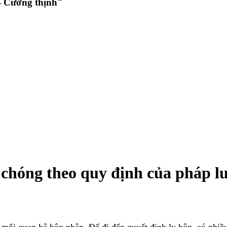
 Cường thịnh"
 chóng theo quy định của pháp l
ối quan hệ hôn nhân. Để đi đến quyết định ly hôn, có nhiều 