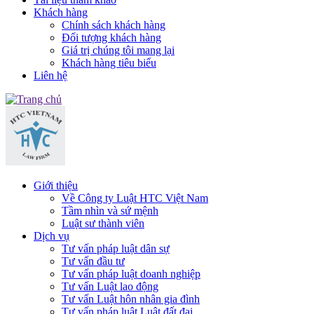
Khách hàng
Chính sách khách hàng
Đối tượng khách hàng
Giá trị chúng tôi mang lại
Khách hàng tiêu biểu
Liên hệ
Giới thiệu
Về Công ty Luật HTC Việt Nam
Tầm nhìn và sứ mệnh
Luật sư thành viên
Dịch vụ
Tư vấn pháp luật dân sự
Tư vấn đầu tư
Tư vấn pháp luật doanh nghiệp
Tư vấn Luật lao động
Tư vấn Luật hôn nhân gia đình
Tư vấn pháp luật Luật đất đai