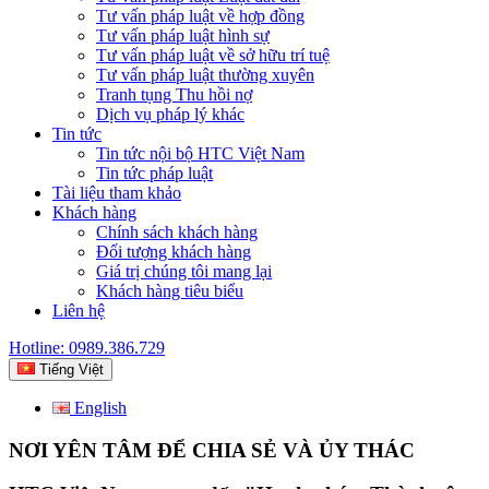
Tư vấn pháp luật về hợp đồng
Tư vấn pháp luật hình sự
Tư vấn pháp luật về sở hữu trí tuệ
Tư vấn pháp luật thường xuyên
Tranh tụng Thu hồi nợ
Dịch vụ pháp lý khác
Tin tức
Tin tức nội bộ HTC Việt Nam
Tin tức pháp luật
Tài liệu tham khảo
Khách hàng
Chính sách khách hàng
Đối tượng khách hàng
Giá trị chúng tôi mang lại
Khách hàng tiêu biểu
Liên hệ
Hotline: 0989.386.729
Tiếng Việt
English
NƠI YÊN TÂM ĐỂ CHIA SẺ VÀ ỦY THÁC