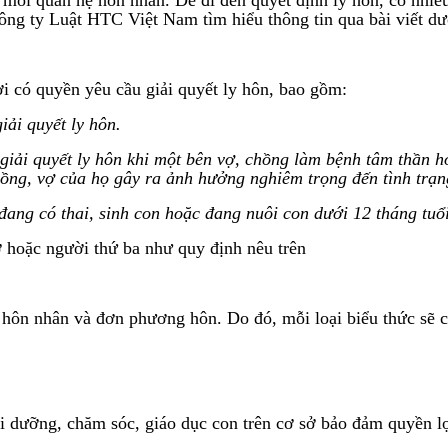
ông ty Luật HTC Việt Nam tìm hiểu thông tin qua bài viết dư
 có quyền yêu cầu giải quyết ly hôn, bao gồm:
ải quyết ly hôn.
 giải quyết ly hôn khi một bên vợ, chồng làm bệnh tâm thần 
ồng, vợ của họ gây ra ảnh hưởng nghiêm trọng đến tình trạng
ang có thai, sinh con hoặc đang nuôi con dưới 12 tháng tuổ
ợ hoặc người thứ ba như quy định nêu trên
g hôn nhân và đơn phương hôn. Do đó, mỗi loại biểu thức sẽ c
uôi dưỡng, chăm sóc, giáo dục con trên cơ sở bảo đảm quyền l