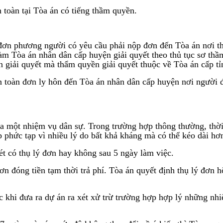
n toàn tại Tòa án có tiếng thầm quyền.
n phương người có yêu cầu phải nộp đơn đến Tòa án nơi thiế
m Tòa án nhân dân cấp huyện giải quyết theo thủ tục sơ thầm
n giải quyết mà thẩm quyền giải quyết thuộc về Tòa án cấp 
àn toàn đơn ly hôn đến Tòa án nhân dân cấp huyện nơi người
a một nhiệm vụ dân sự. Trong trường hợp thông thường, thờ
ợp phức tạp vì nhiều lý do bất khả kháng mà có thể kéo dài hơ
t có thụ lý đơn hay không sau 5 ngày làm việc.
đơn đóng tiền tạm thời trả phí. Tòa án quyết định thụ lý đơn
ước khi đưa ra dự án ra xét xử trừ trường hợp hợp lý những n