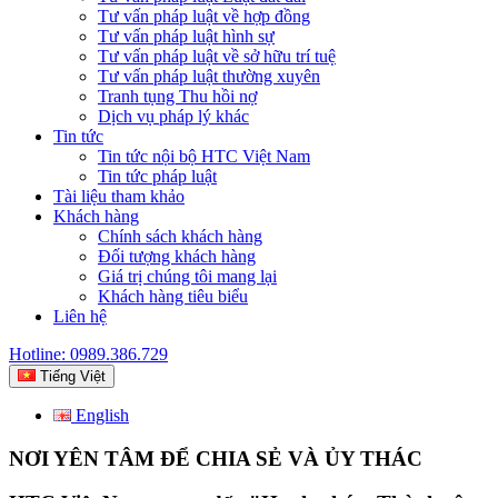
Tư vấn pháp luật về hợp đồng
Tư vấn pháp luật hình sự
Tư vấn pháp luật về sở hữu trí tuệ
Tư vấn pháp luật thường xuyên
Tranh tụng Thu hồi nợ
Dịch vụ pháp lý khác
Tin tức
Tin tức nội bộ HTC Việt Nam
Tin tức pháp luật
Tài liệu tham khảo
Khách hàng
Chính sách khách hàng
Đối tượng khách hàng
Giá trị chúng tôi mang lại
Khách hàng tiêu biểu
Liên hệ
Hotline: 0989.386.729
Tiếng Việt
English
NƠI YÊN TÂM ĐỂ CHIA SẺ VÀ ỦY THÁC