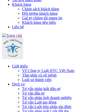
Khách hàng
Chính sách khách hàng
Đối tượng khách hàng
Giá trị chúng tôi mang lại
Khách hàng tiêu biểu
Liên hệ
Giới thiệu
Về Công ty Luật HTC Việt Nam
Tầm nhìn và sứ mệnh
Luật sư thành viên
Dịch vụ
Tư vấn pháp luật dân sự
Tư vấn đầu tư
Tư vấn pháp luật doanh nghiệp
Tư vấn Luật lao động
Tư vấn Luật hôn nhân gia đình
Tư vấn pháp luật Luật đất đai