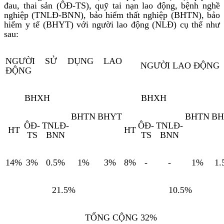
đau, thai sản (ÔĐ-TS), quỹ tai nạn lao động, bệnh nghề
nghiệp (TNLĐ-BNN), bảo hiểm thất nghiệp (BHTN), bảo
hiểm y tế (BHYT) với người lao động (NLĐ) cụ thể như
sau:
NGƯỜI SỬ DỤNG LAO
NGƯỜI LAO ĐỘNG
ĐỘNG
BHXH
BHXH
BHTN
BHYT
BHTN
BH
ÔĐ-
TNLĐ-
ÔĐ-
TNLĐ-
HT
HT
TS
BNN
TS
BNN
14%
3%
0.5%
1%
3%
8%
-
-
1%
1.
21.5%
10.5%
TỔNG CỘNG 32%