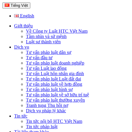
Tiếng Việt
English
Giới thiệu
Về Công ty Luật HTC Việt Nam
Tầm nhìn và sứ mệnh
Luật sư thành viên
Dịch vụ
Tư vấn pháp luật dân sự
Tư vấn đầu tư
Tư vấn pháp luật doanh nghiệp
Tư vấn Luật lao động
Tư vấn Luật hôn nhân gia đình
Tư vấn pháp luật Luật đất đai
Tư vấn pháp luật về hợp đồng
Tư vấn pháp luật hình sự
Tư vấn pháp luật về sở hữu trí tuệ
Tư vấn pháp luật thường xuyên
Tranh tụng Thu hồi nợ
Dịch vụ pháp lý khác
Tin tức
Tin tức nội bộ HTC Việt Nam
Tin tức pháp luật
Tài liệu tham khảo