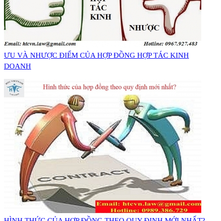
ƯU VÀ NHƯỢC ĐIỂM CỦA HỢP ĐỒNG HỢP TÁC KINH
DOANH
​HÌNH THỨC CỦA HỢP ĐỒNG THEO QUY ĐỊNH MỚI NHẤT?