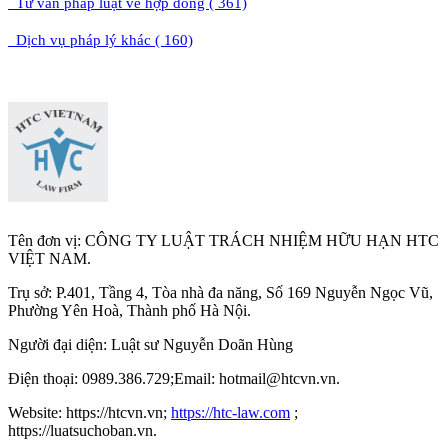
Tư vấn pháp luật về hợp đồng ( 361)
Dịch vụ pháp lý khác ( 160)
Tên đơn vị: CÔNG TY LUẬT TRÁCH NHIỆM HỮU HẠN HTC
VIỆT NAM.
Trụ sở: P.401, Tầng 4, Tòa nhà đa năng, Số 169 Nguyễn Ngọc Vũ,
Phường Yên Hoà, Thành phố Hà Nộ
i.
Người đại diện: Luật sư Nguyễn Doãn Hùng
Điện thoại: 0989.386.729;Email: hotmail@htcvn.vn.
Website: https://htcvn.vn;
https://htc-law.com
;
https://luatsuchoban.vn.