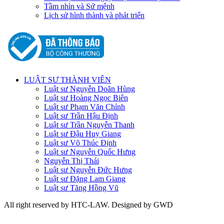
Tầm nhìn và Sứ mệnh
Lịch sử hình thành và phát triển
LUẬT SƯ THÀNH VIÊN
Luật sư Nguyễn Doãn Hùng
Luật sư Hoàng Ngọc Biên
Luật sư Phạm Văn Chỉnh
Luật sư Trần Hậu Định
Luật sư Trần Nguyễn Thanh
Luật sư Đậu Huy Giang
Luật sư Võ Thúc Định
Luật sư Nguyễn Quốc Hưng
Nguyễn Thị Thái
Luật sư Nguyễn Đức Hưng
Luật sư Đặng Lam Giang
Luật sư Tăng Hồng Vũ
All right reserved by HTC-LAW. Designed by GWD