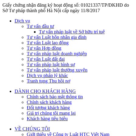
Giấy chứng nhận đăng ký hoạt động số: 01021337/TP/ĐKHĐ do
Sở Tư pháp thành phố Hà Nội cấp ngày 11/8/2017
Dịch vụ
Tư vấn đầu tư
Tư vấn pháp luật về Sở hữu trí tuệ
Tư vấn Luật hôn nhân gia đình
Tư vấn Luật lao động
Tư vấn Hợp đồng
Tư vấn pháp luật doanh nghiệp
Tư vấn Luật đất đai
Tư vấn pháp luật hình sự
Tư vấn pháp luật thường xuyên
Dịch vụ pháp lý khác
Tranh tụng Thu hồi nợ
DÀNH CHO KHÁCH HÀNG
Chính sách bảo mật thông tin
Chính sách khách hàng
Đối tượng khách hàng
Giá trị chúng tôi mang lại
Khách hàng tiêu biêu
VỀ CHÚNG TÔI
Giới thiệu về Công ty Luật HTC Việt Nam