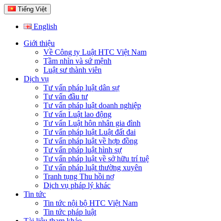
Tiếng Việt
English
Giới thiệu
Về Công ty Luật HTC Việt Nam
Tầm nhìn và sứ mệnh
Luật sư thành viên
Dịch vụ
Tư vấn pháp luật dân sự
Tư vấn đầu tư
Tư vấn pháp luật doanh nghiệp
Tư vấn Luật lao động
Tư vấn Luật hôn nhân gia đình
Tư vấn pháp luật Luật đất đai
Tư vấn pháp luật về hợp đồng
Tư vấn pháp luật hình sự
Tư vấn pháp luật về sở hữu trí tuệ
Tư vấn pháp luật thường xuyên
Tranh tụng Thu hồi nợ
Dịch vụ pháp lý khác
Tin tức
Tin tức nội bộ HTC Việt Nam
Tin tức pháp luật
Tài liệu tham khảo