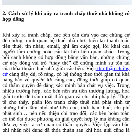
2. Cách xử lý khi xảy ra tranh chấp thuê nhà không có
hợp đồng
Khi xảy ra tranh chấp, các bên cần dựa vào các chứng cứ
để chứng minh quan hệ thuê nhà như: biên lai thanh toán
tiền thuê, tin nhắn, email, ghi âm cuộc gọi, lời khai của
người làm chứng hoặc các tài liệu liên quan khác. Trong
bối cảnh không có hợp đồng bằng văn bản, những chứng
cứ này đóng vai trò “thay thế” để chứng minh sự tồn tại
của thỏa thuận thuê nhà giữa các bên. Việc
thu thập chứng
cứ
càng đầy đủ, rõ ràng, có hệ thống theo thời gian thì khả
năng bảo vệ quyền lợi càng cao, đồng thời giúp cơ quan
có thẩm quyền dễ dàng xác minh bản chất vụ việc. Trong
nhiều trường hợp, các bên nên ưu tiên thương lượng, hòa
giải trước để tránh mất thời gian và chi phí pháp lý. Thực
tế cho thấy, phần lớn tranh chấp thuê nhà phát sinh từ
những hiểu lầm nhỏ như tiền cọc, thời hạn thuê, chi phí
phát sinh… nên nếu thiện chí trao đổi, các bên hoàn toàn
có thể đạt được phương án giải quyết hợp lý mà không cần
đưa vụ việc ra cơ quan có thẩm quyền. Việc lập văn bản
ghi nhận nội dung đã thỏa thuận sau khi hòa giải cũng là