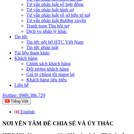
Tư vấn pháp luật về hợp đồng
Tư vấn pháp luật hình sự
Tư vấn pháp luật về sở hữu trí tuệ
Tư vấn pháp luật thường xuyên
Tranh tụng Thu hồi nợ
Dịch vụ pháp lý khác
Tin tức
Tin tức nội bộ HTC Việt Nam
Tin tức pháp luật
Tài liệu tham khảo
Khách hàng
Chính sách khách hàng
Đối tượng khách hàng
Giá trị chúng tôi mang lại
Khách hàng tiêu biểu
Liên hệ
Hotline: 0989.386.729
Tiếng Việt
English
NƠI YÊN TÂM ĐỂ CHIA SẺ VÀ ỦY THÁC