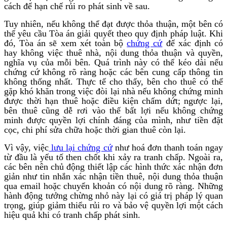
cách để hạn chế rủi ro phát sinh về sau.
Tuy nhiên, nếu không thể đạt được thỏa thuận, một bên có
thể yêu cầu Tòa án giải quyết theo quy định pháp luật. Khi
đó, Tòa án sẽ xem xét toàn bộ
chứng cứ
để xác định có
hay không việc thuê nhà, nội dung thỏa thuận và quyền,
nghĩa vụ của mỗi bên. Quá trình này có thể kéo dài nếu
chứng cứ không rõ ràng hoặc các bên cung cấp thông tin
không thống nhất. Thực tế cho thấy, bên cho thuê có thể
gặp khó khăn trong việc đòi lại nhà nếu không chứng minh
được thời hạn thuê hoặc điều kiện chấm dứt; ngược lại,
bên thuê cũng dễ rơi vào thế bất lợi nếu không chứng
minh được quyền lợi chính đáng của mình, như tiền đặt
cọc, chi phí sửa chữa hoặc thời gian thuê còn lại.
Vì vậy, việc
lưu lại chứng cứ
như hoá đơn thanh toán ngay
từ đầu là yếu tố then chốt khi xảy ra tranh chấp. Ngoài ra,
các bên nên chủ động thiết lập các hình thức xác nhận đơn
giản như tin nhắn xác nhận tiền thuê, nội dung thỏa thuận
qua email hoặc chuyển khoản có nội dung rõ ràng. Những
hành động tưởng chừng nhỏ này lại có giá trị pháp lý quan
trọng, giúp giảm thiểu rủi ro và bảo vệ quyền lợi một cách
hiệu quả khi có tranh chấp phát sinh.