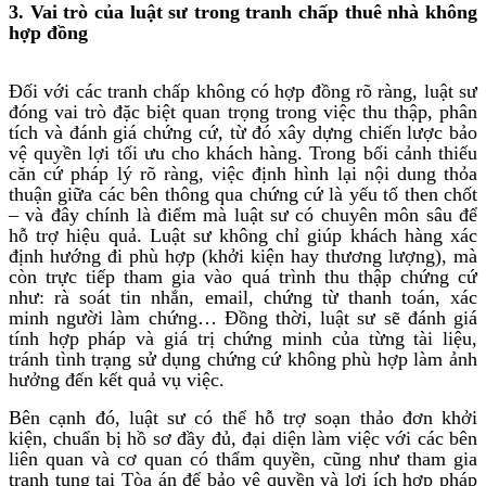
3. Vai trò của luật sư trong tranh chấp thuê nhà không
hợp đồng
Đối với các tranh chấp không có hợp đồng rõ ràng, luật sư
đóng vai trò đặc biệt quan trọng trong việc thu thập, phân
tích và đánh giá chứng cứ, từ đó xây dựng chiến lược bảo
vệ quyền lợi tối ưu cho khách hàng. Trong bối cảnh thiếu
căn cứ pháp lý rõ ràng, việc định hình lại nội dung thỏa
thuận giữa các bên thông qua chứng cứ là yếu tố then chốt
– và đây chính là điểm mà luật sư có chuyên môn sâu để
hỗ trợ hiệu quả. Luật sư không chỉ giúp khách hàng xác
định hướng đi phù hợp (khởi kiện hay thương lượng), mà
còn trực tiếp tham gia vào quá trình thu thập chứng cứ
như: rà soát tin nhắn, email, chứng từ thanh toán, xác
minh người làm chứng… Đồng thời, luật sư sẽ đánh giá
tính hợp pháp và giá trị chứng minh của từng tài liệu,
tránh tình trạng sử dụng chứng cứ không phù hợp làm ảnh
hưởng đến kết quả vụ việc.
Bên cạnh đó, luật sư có thể hỗ trợ soạn thảo đơn khởi
kiện, chuẩn bị hồ sơ đầy đủ, đại diện làm việc với các bên
liên quan và cơ quan có thẩm quyền, cũng như tham gia
tranh tụng tại Tòa án để bảo vệ quyền và lợi ích hợp pháp