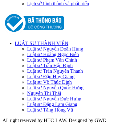
Lịch sử hình thành và phát triển
LUẬT SƯ THÀNH VIÊN
Luật sư Nguyễn Doãn Hùng
Luật sư Hoàng Ngọc Biên
Luật sư Phạm Văn Chỉnh
Luật sư Trần Hậu Định
Luật sư Trần Nguyễn Thanh
Luật sư Đậu Huy Giang
Luật sư Võ Thúc Định
Luật sư Nguyễn Quốc Hưng
Nguyễn Thị Thái
Luật sư Nguyễn Đức Hưng
Luật sư Đặng Lam Giang
Luật sư Tăng Hồng Vũ
All right reserved by HTC-LAW. Designed by GWD