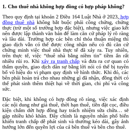
1. Cho thuê nhà không hợp đồng có hợp pháp không?
Theo quy định tại khoản 2 Điều 164 Luật Nhà ở 2023,
hợp
đồng thuê nhà
không bắt buộc phải công chứng, chứng
thực (trừ một số trường hợp đặc biệt), nhưng việc giao kết
nên được lập thành văn bản để làm căn cứ pháp lý rõ ràng
và lâu dài. Trường hợp các bên chỉ thỏa thuận miệng thì
giao dịch vẫn có thể được công nhận nếu có đủ căn cứ
chứng minh việc thuê nhà thực tế đã xảy ra. Tuy nhiên,
trên thực tế, việc “thuê nhà bằng niềm tin” tiềm ẩn rất
nhiều rủi ro. Khi
xảy ra tranh chấp
và đưa ra cơ quan có
thẩm quyền, giao dịch dân sự bằng lời nói có thể bị tuyên
bố vô hiệu do vi phạm quy định về hình thức. Khi đó, các
bên phải hoàn trả cho nhau những gì đã nhận, đồng thời có
thể phát sinh thêm thiệt hại về thời gian, chi phí và công
sức.
Đặc biệt, khi không có hợp đồng rõ ràng, việc xác định
các nội dung như giá thuê, thời hạn thuê, tiền đặt cọc, điều
kiện chấm dứt hợp đồng hay trách nhiệm sửa chữa… sẽ
gặp nhiều khó khăn. Đây chính là nguyên nhân phổ biến
khiến tranh chấp dễ phát sinh và thường kéo dài, gây ảnh
hưởng lớn đến quyền lợi của cả bên thuê và bên cho thuê.