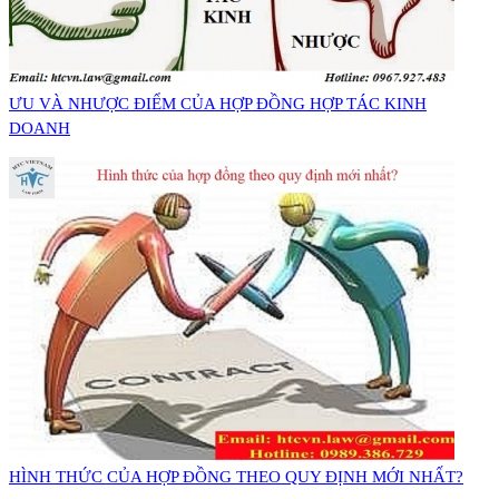
ƯU VÀ NHƯỢC ĐIỂM CỦA HỢP ĐỒNG HỢP TÁC KINH
DOANH
​HÌNH THỨC CỦA HỢP ĐỒNG THEO QUY ĐỊNH MỚI NHẤT?