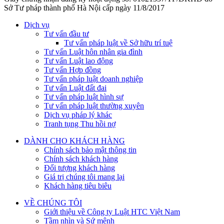
Sở Tư pháp thành phố Hà Nội cấp ngày 11/8/2017
Dịch vụ
Tư vấn đầu tư
Tư vấn pháp luật về Sở hữu trí tuệ
Tư vấn Luật hôn nhân gia đình
Tư vấn Luật lao động
Tư vấn Hợp đồng
Tư vấn pháp luật doanh nghiệp
Tư vấn Luật đất đai
Tư vấn pháp luật hình sự
Tư vấn pháp luật thường xuyên
Dịch vụ pháp lý khác
Tranh tụng Thu hồi nợ
DÀNH CHO KHÁCH HÀNG
Chính sách bảo mật thông tin
Chính sách khách hàng
Đối tượng khách hàng
Giá trị chúng tôi mang lại
Khách hàng tiêu biêu
VỀ CHÚNG TÔI
Giới thiệu về Công ty Luật HTC Việt Nam
Tầm nhìn và Sứ mệnh