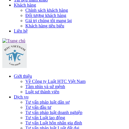
Khách hàng
Chính sách khách hàng
Đối tượng khách hàng
Giá trị chúng tôi mang lại
Khách hàng tiêu biểu
Liên hệ
Giới thiệu
Về Công ty Luật HTC Việt Nam
Tầm nhìn và sứ mệnh
Luật sư thành viên
Dịch vụ
Tư vấn pháp luật dân sự
Tư vấn đầu tư
Tư vấn pháp luật doanh nghiệp
Tư vấn Luật lao động
Tư vấn Luật hôn nhân gia đình
Tư vấn pháp luật Luật đất đai