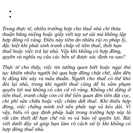
Trong thực tế, nhiều trường hợp cho thuê nhà chỉ thỏa
thuận bằng miệng hoặc giấy viết tay sơ sài mà không lập
hợp đồng rõ ràng. Điều này tiềm ẩn nhiều rủi ro pháp lý,
đặc biệt khi phát sinh tranh chấp về tiền thuê, thời hạn
thuê hoặc việc trả lại nhà. Vậy khi không có hợp đồng,
quyền và nghĩa vụ của các bên sẽ được xác định ra sao?
Thực tế cho thấy, việc tin tưởng quen biết hoặc ngại thủ
tục khiến nhiều người bỏ qua hợp đồng chặt chẽ, dẫn đến
bị động khi xảy ra mâu thuẫn. Người cho thuê có thể khó
đòi lại nhà, trong khi người thuê cũng dễ bị xâm phạm
quyền lợi mà không có căn cứ rõ ràng. Không chỉ dừng ở
tiền thuê, tranh chấp còn có thể liên quan đến tiền đặt cọc,
chi phí sửa chữa hoặc việc chấm dứt thuê. Khi thiếu hợp
đồng, việc chứng minh trở nên phức tạp và kéo dài. Vì
vậy, hiểu rõ quy định pháp luật trong trường hợp này là
rất cần thiết để hạn chế rủi ro và bảo vệ quyền lợi. Bài
viết dưới đây sẽ giúp bạn làm rõ cách xử lý khi không có
hợp đồng thuê nhà.