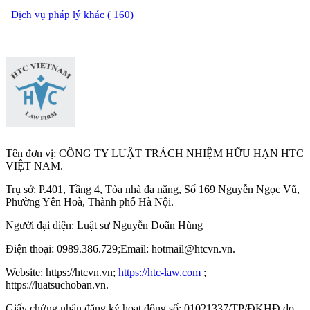
Dịch vụ pháp lý khác ( 160)
Tên đơn vị: CÔNG TY LUẬT TRÁCH NHIỆM HỮU HẠN HTC
VIỆT NAM.
Trụ sở: P.401, Tầng 4, Tòa nhà đa năng, Số 169 Nguyễn Ngọc Vũ,
Phường Yên Hoà, Thành phố Hà Nộ
i.
Người đại diện: Luật sư Nguyễn Doãn Hùng
Điện thoại: 0989.386.729;Email: hotmail@htcvn.vn.
Website: https://htcvn.vn;
https://htc-law.com
;
https://luatsuchoban.vn.
Giấy chứng nhận đăng ký hoạt động số: 01021337/TP/ĐKHĐ do