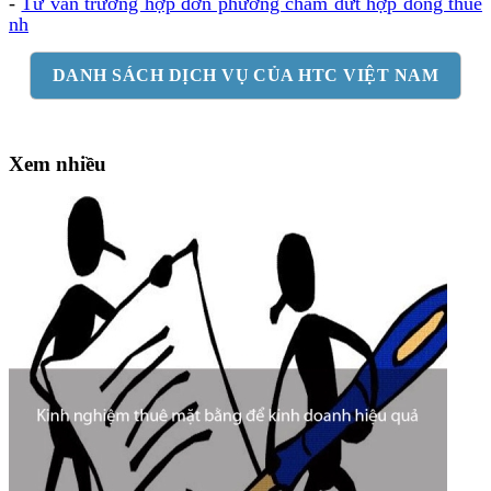
-
Tư vấn trường hợp đơn phương chấm dứt hợp đồng thuê
nh
DANH SÁCH DỊCH VỤ CỦA HTC VIỆT NAM
Xem nhiều