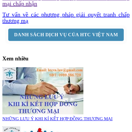
mại chấp nhận
Tư vấn về các phương pháp giải quyết tranh chấp
thương mạ
DANH SÁCH DỊCH VỤ CỦA HTC VIỆT NAM
Xem nhiều
NHỮNG LƯU Ý KHI KÍ KẾT HỢP ĐỒNG THƯƠNG MẠI