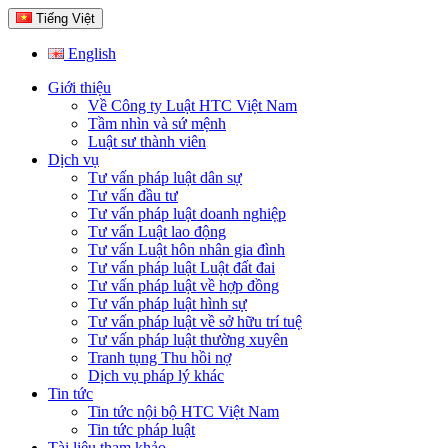
Tiếng Việt
English
Giới thiệu
Về Công ty Luật HTC Việt Nam
Tầm nhìn và sứ mệnh
Luật sư thành viên
Dịch vụ
Tư vấn pháp luật dân sự
Tư vấn đầu tư
Tư vấn pháp luật doanh nghiệp
Tư vấn Luật lao động
Tư vấn Luật hôn nhân gia đình
Tư vấn pháp luật Luật đất đai
Tư vấn pháp luật về hợp đồng
Tư vấn pháp luật hình sự
Tư vấn pháp luật về sở hữu trí tuệ
Tư vấn pháp luật thường xuyên
Tranh tụng Thu hồi nợ
Dịch vụ pháp lý khác
Tin tức
Tin tức nội bộ HTC Việt Nam
Tin tức pháp luật
Tài liệu tham khảo