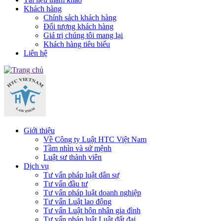
Khách hàng
Chính sách khách hàng
Đối tượng khách hàng
Giá trị chúng tôi mang lại
Khách hàng tiêu biểu
Liên hệ
Giới thiệu
Về Công ty Luật HTC Việt Nam
Tầm nhìn và sứ mệnh
Luật sư thành viên
Dịch vụ
Tư vấn pháp luật dân sự
Tư vấn đầu tư
Tư vấn pháp luật doanh nghiệp
Tư vấn Luật lao động
Tư vấn Luật hôn nhân gia đình
Tư vấn pháp luật Luật đất đai