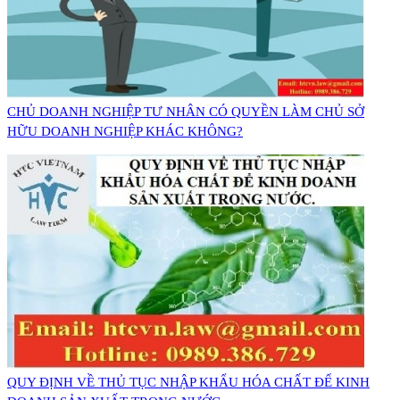
CHỦ DOANH NGHIỆP TƯ NHÂN CÓ QUYỀN LÀM CHỦ SỞ
HỮU DOANH NGHIỆP KHÁC KHÔNG?
QUY ĐỊNH VỀ THỦ TỤC NHẬP KHẨU HÓA CHẤT ĐỂ KINH