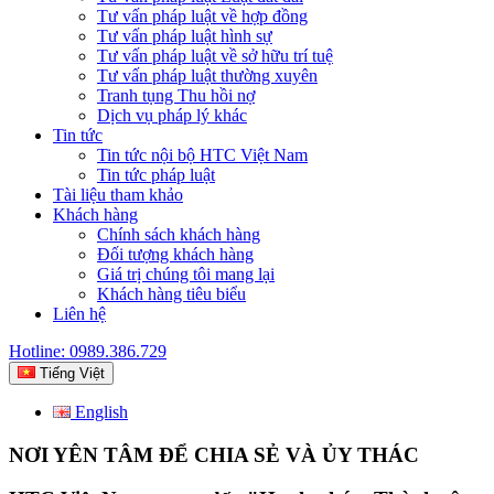
Tư vấn pháp luật về hợp đồng
Tư vấn pháp luật hình sự
Tư vấn pháp luật về sở hữu trí tuệ
Tư vấn pháp luật thường xuyên
Tranh tụng Thu hồi nợ
Dịch vụ pháp lý khác
Tin tức
Tin tức nội bộ HTC Việt Nam
Tin tức pháp luật
Tài liệu tham khảo
Khách hàng
Chính sách khách hàng
Đối tượng khách hàng
Giá trị chúng tôi mang lại
Khách hàng tiêu biểu
Liên hệ
Hotline: 0989.386.729
Tiếng Việt
English
NƠI YÊN TÂM ĐỂ CHIA SẺ VÀ ỦY THÁC