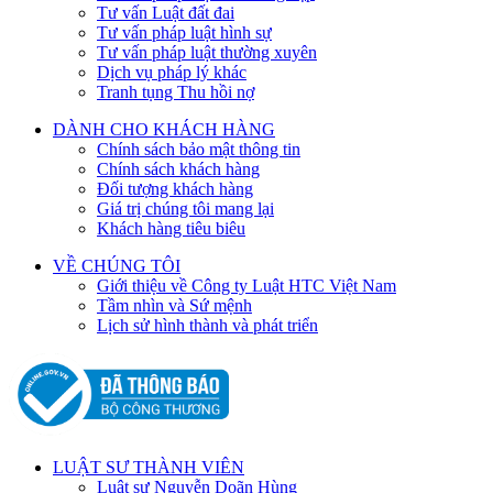
Tư vấn Luật đất đai
Tư vấn pháp luật hình sự
Tư vấn pháp luật thường xuyên
Dịch vụ pháp lý khác
Tranh tụng Thu hồi nợ
DÀNH CHO KHÁCH HÀNG
Chính sách bảo mật thông tin
Chính sách khách hàng
Đối tượng khách hàng
Giá trị chúng tôi mang lại
Khách hàng tiêu biêu
VỀ CHÚNG TÔI
Giới thiệu về Công ty Luật HTC Việt Nam
Tầm nhìn và Sứ mệnh
Lịch sử hình thành và phát triển
LUẬT SƯ THÀNH VIÊN
Luật sư Nguyễn Doãn Hùng