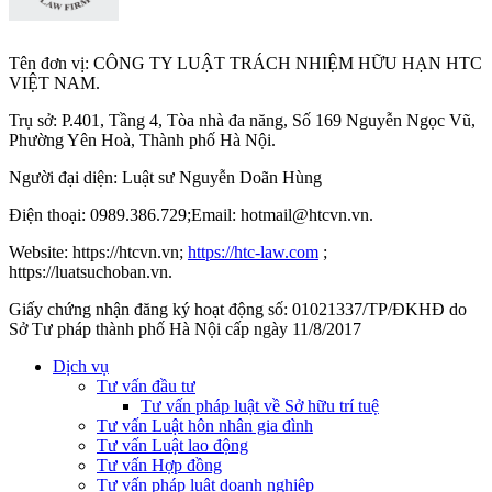
Tên đơn vị: CÔNG TY LUẬT TRÁCH NHIỆM HỮU HẠN HTC
VIỆT NAM.
Trụ sở: P.401, Tầng 4, Tòa nhà đa năng, Số 169 Nguyễn Ngọc Vũ,
Phường Yên Hoà, Thành phố Hà Nộ
i.
Người đại diện: Luật sư Nguyễn Doãn Hùng
Điện thoại: 0989.386.729;Email: hotmail@htcvn.vn.
Website: https://htcvn.vn;
https://htc-law.com
;
https://luatsuchoban.vn.
Giấy chứng nhận đăng ký hoạt động số: 01021337/TP/ĐKHĐ do
Sở Tư pháp thành phố Hà Nội cấp ngày 11/8/2017
Dịch vụ
Tư vấn đầu tư
Tư vấn pháp luật về Sở hữu trí tuệ
Tư vấn Luật hôn nhân gia đình
Tư vấn Luật lao động
Tư vấn Hợp đồng
Tư vấn pháp luật doanh nghiệp