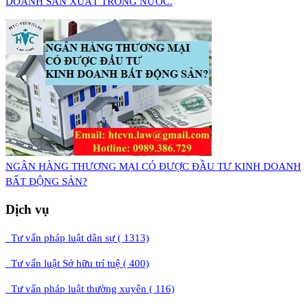
DOANH SẢN XUẤT TRONG NƯỚC.
NGÂN HÀNG THƯƠNG MẠI CÓ ĐƯỢC ĐẦU TƯ KINH DOANH
BẤT ĐỘNG SẢN?
Dịch vụ
Tư vấn pháp luật dân sự ( 1313)
Tư vấn luật Sở hữu trí tuệ ( 400)
Tư vấn pháp luật thường xuyên ( 116)