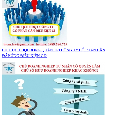
CHỦ TỊCH HỘI ĐỒNG QUẢN TRỊ CÔNG TY CỔ PHẦN CẦN
ĐÁP ỨNG ĐIỀU KIỆN GÌ?