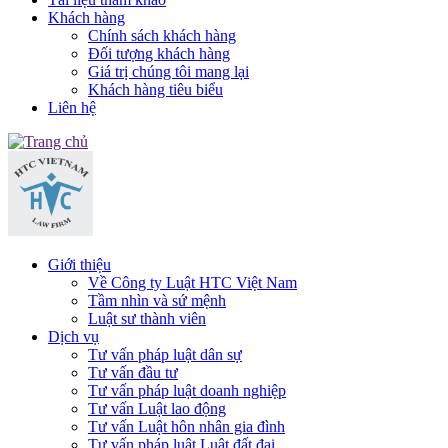
Khách hàng
Chính sách khách hàng
Đối tượng khách hàng
Giá trị chúng tôi mang lại
Khách hàng tiêu biểu
Liên hệ
Giới thiệu
Về Công ty Luật HTC Việt Nam
Tầm nhìn và sứ mệnh
Luật sư thành viên
Dịch vụ
Tư vấn pháp luật dân sự
Tư vấn đầu tư
Tư vấn pháp luật doanh nghiệp
Tư vấn Luật lao động
Tư vấn Luật hôn nhân gia đình
Tư vấn pháp luật Luật đất đai