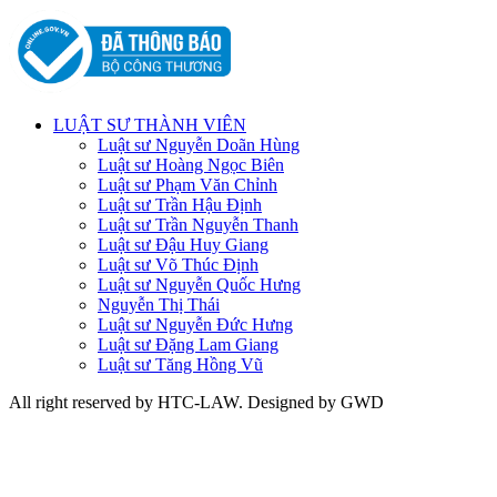
LUẬT SƯ THÀNH VIÊN
Luật sư Nguyễn Doãn Hùng
Luật sư Hoàng Ngọc Biên
Luật sư Phạm Văn Chỉnh
Luật sư Trần Hậu Định
Luật sư Trần Nguyễn Thanh
Luật sư Đậu Huy Giang
Luật sư Võ Thúc Định
Luật sư Nguyễn Quốc Hưng
Nguyễn Thị Thái
Luật sư Nguyễn Đức Hưng
Luật sư Đặng Lam Giang
Luật sư Tăng Hồng Vũ
All right reserved by HTC-LAW. Designed by GWD