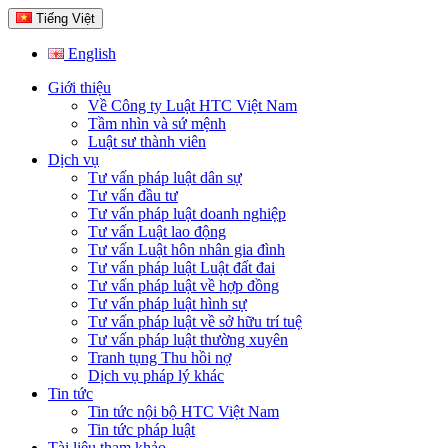
Tiếng Việt
English
Giới thiệu
Về Công ty Luật HTC Việt Nam
Tầm nhìn và sứ mệnh
Luật sư thành viên
Dịch vụ
Tư vấn pháp luật dân sự
Tư vấn đầu tư
Tư vấn pháp luật doanh nghiệp
Tư vấn Luật lao động
Tư vấn Luật hôn nhân gia đình
Tư vấn pháp luật Luật đất đai
Tư vấn pháp luật về hợp đồng
Tư vấn pháp luật hình sự
Tư vấn pháp luật về sở hữu trí tuệ
Tư vấn pháp luật thường xuyên
Tranh tụng Thu hồi nợ
Dịch vụ pháp lý khác
Tin tức
Tin tức nội bộ HTC Việt Nam
Tin tức pháp luật
Tài liệu tham khảo