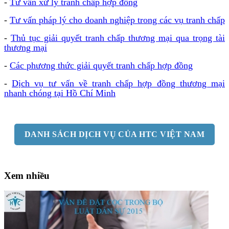
-
Tư vấn xử lý tranh chấp hợp đồng
-
Tư vấn pháp lý cho doanh nghiệp trong các vụ tranh chấp
-
Thủ tục giải quyết tranh chấp thương mại qua trọng tài
thương mại
-
Các phương thức giải quyết tranh chấp hợp đồng
-
Dịch vụ tư vấn về tranh chấp hợp đồng thương mại
nhanh chóng tại Hồ Chí Minh
DANH SÁCH DỊCH VỤ CỦA HTC VIỆT NAM
Xem nhiều