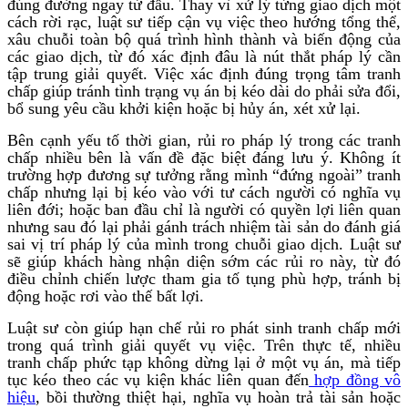
đúng đường ngay từ đầu. Thay vì xử lý từng giao dịch một
cách rời rạc, luật sư tiếp cận vụ việc theo hướng tổng thể,
xâu chuỗi toàn bộ quá trình hình thành và biến động của
các giao dịch, từ đó xác định đâu là nút thắt pháp lý cần
tập trung giải quyết. Việc xác định đúng trọng tâm tranh
chấp giúp tránh tình trạng vụ án bị kéo dài do phải sửa đổi,
bổ sung yêu cầu khởi kiện hoặc bị hủy án, xét xử lại.
Bên cạnh yếu tố thời gian, rủi ro pháp lý trong các tranh
chấp nhiều bên là vấn đề đặc biệt đáng lưu ý. Không ít
trường hợp đương sự tưởng rằng mình “đứng ngoài” tranh
chấp nhưng lại bị kéo vào với tư cách người có nghĩa vụ
liên đới; hoặc ban đầu chỉ là người có quyền lợi liên quan
nhưng sau đó lại phải gánh trách nhiệm tài sản do đánh giá
sai vị trí pháp lý của mình trong chuỗi giao dịch. Luật sư
sẽ giúp khách hàng nhận diện sớm các rủi ro này, từ đó
điều chỉnh chiến lược tham gia tố tụng phù hợp, tránh bị
động hoặc rơi vào thế bất lợi.
Luật sư còn giúp hạn chế rủi ro phát sinh tranh chấp mới
trong quá trình giải quyết vụ việc. Trên thực tế, nhiều
tranh chấp phức tạp không dừng lại ở một vụ án, mà tiếp
tục kéo theo các vụ kiện khác liên quan đến
hợp đồng vô
hiệu
, bồi thường thiệt hại, nghĩa vụ hoàn trả tài sản hoặc