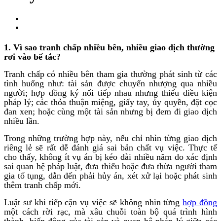
1. Vì sao tranh chấp nhiều bên, nhiều giao dịch thường
rơi vào bế tắc?
Tranh chấp có nhiều bên tham gia thường phát sinh từ các
tình huống như: tài sản được chuyển nhượng qua nhiều
người; hợp đồng ký nối tiếp nhau nhưng thiếu điều kiện
pháp lý; các thỏa thuận miệng, giấy tay, ủy quyền, đặt cọc
đan xen; hoặc cùng một tài sản nhưng bị đem đi giao dịch
nhiều lần.
Trong những trường hợp này, nếu chỉ nhìn từng giao dịch
riêng lẻ sẽ rất dễ đánh giá sai bản chất vụ việc. Thực tế
cho thấy, không ít vụ án bị kéo dài nhiều năm do xác định
sai quan hệ pháp luật, đưa thiếu hoặc đưa thừa người tham
gia tố tụng, dẫn đến phải hủy án, xét xử lại hoặc phát sinh
thêm tranh chấp mới.
Luật sư khi tiếp cận vụ việc sẽ không nhìn từng
hợp đồng
một cách rời rạc, mà xâu chuỗi toàn bộ quá trình hình
thành, biến động của tài sản và quan hệ pháp lý giữa các