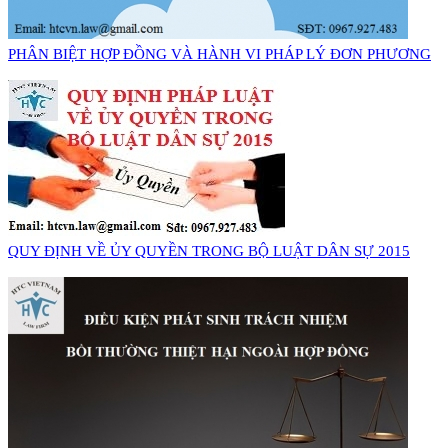
PHÂN BIỆT HỢP ĐỒNG VÀ HÀNH VI PHÁP LÝ ĐƠN PHƯƠNG
QUY ĐỊNH VỀ ỦY QUYỀN TRONG BỘ LUẬT DÂN SỰ 2015