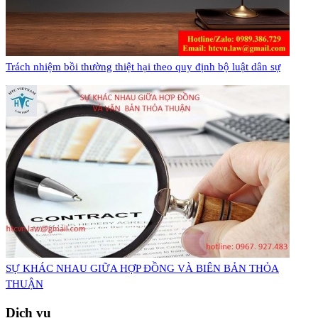
Trách nhiệm bồi thường thiệt hại theo quy định bộ luật dân sự
​SỰ KHÁC NHAU GIỮA HỢP ĐỒNG VÀ BIÊN BẢN THỎA
THUẬN
Dịch vụ