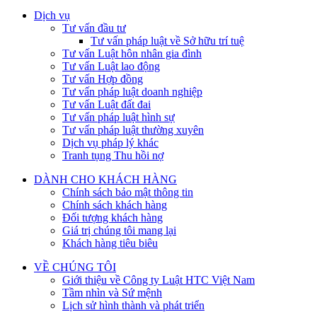
Dịch vụ
Tư vấn đầu tư
Tư vấn pháp luật về Sở hữu trí tuệ
Tư vấn Luật hôn nhân gia đình
Tư vấn Luật lao động
Tư vấn Hợp đồng
Tư vấn pháp luật doanh nghiệp
Tư vấn Luật đất đai
Tư vấn pháp luật hình sự
Tư vấn pháp luật thường xuyên
Dịch vụ pháp lý khác
Tranh tụng Thu hồi nợ
DÀNH CHO KHÁCH HÀNG
Chính sách bảo mật thông tin
Chính sách khách hàng
Đối tượng khách hàng
Giá trị chúng tôi mang lại
Khách hàng tiêu biêu
VỀ CHÚNG TÔI
Giới thiệu về Công ty Luật HTC Việt Nam
Tầm nhìn và Sứ mệnh
Lịch sử hình thành và phát triển