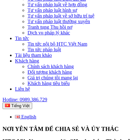
Tư vấn pháp luật về hợp đồng
Tư vấn pháp luật hình sự
Tư vấn pháp luật về sở hữu trí tuệ
Tư vấn pháp luật thường xuyên
Tranh tụng Thu hồi nợ
Dịch vụ pháp lý khác
Tin tức
Tin tức nội bộ HTC Việt Nam
Tin tức pháp luật
Tài liệu tham khảo
Khách hàng
Chính sách khách hàng
Đối tượng khách hàng
Giá trị chúng tôi mang lại
Khách hàng tiêu biểu
Liên hệ
Hotline: 0989.386.729
Tiếng Việt
English
NƠI YÊN TÂM ĐỂ CHIA SẺ VÀ ỦY THÁC