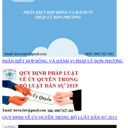
PHÂN BIỆT HỢP ĐỒNG VÀ HÀNH VI PHÁP LÝ ĐƠN PHƯƠNG
QUY ĐỊNH VỀ ỦY QUYỀN TRONG BỘ LUẬT DÂN SỰ 2015