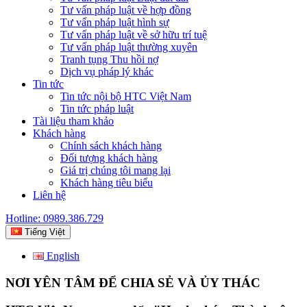
Tư vấn pháp luật về hợp đồng
Tư vấn pháp luật hình sự
Tư vấn pháp luật về sở hữu trí tuệ
Tư vấn pháp luật thường xuyên
Tranh tụng Thu hồi nợ
Dịch vụ pháp lý khác
Tin tức
Tin tức nội bộ HTC Việt Nam
Tin tức pháp luật
Tài liệu tham khảo
Khách hàng
Chính sách khách hàng
Đối tượng khách hàng
Giá trị chúng tôi mang lại
Khách hàng tiêu biểu
Liên hệ
Hotline: 0989.386.729
Tiếng Việt
English
NƠI YÊN TÂM ĐỂ CHIA SẺ VÀ ỦY THÁC