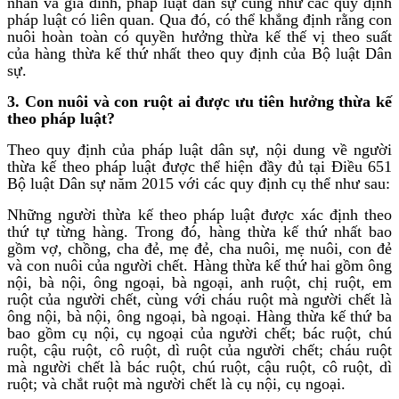
nhân và gia đình, pháp luật dân sự cũng như các quy định
pháp luật có liên quan. Qua đó, có thể khẳng định rằng con
nuôi hoàn toàn có quyền hưởng thừa kế thế vị theo suất
của hàng thừa kế thứ nhất theo quy định của Bộ luật Dân
sự.
3. Con nuôi và con ruột ai được ưu tiên hưởng thừa kế
theo pháp luật?
Theo quy định của pháp luật dân sự, nội dung về người
thừa kế theo pháp luật được thể hiện đầy đủ tại Điều 651
Bộ luật Dân sự năm 2015 với các quy định cụ thể như sau:
Những người thừa kế theo pháp luật được xác định theo
thứ tự từng hàng. Trong đó, hàng thừa kế thứ nhất bao
gồm vợ, chồng, cha đẻ, mẹ đẻ, cha nuôi, mẹ nuôi, con đẻ
và con nuôi của người chết. Hàng thừa kế thứ hai gồm ông
nội, bà nội, ông ngoại, bà ngoại, anh ruột, chị ruột, em
ruột của người chết, cùng với cháu ruột mà người chết là
ông nội, bà nội, ông ngoại, bà ngoại. Hàng thừa kế thứ ba
bao gồm cụ nội, cụ ngoại của người chết; bác ruột, chú
ruột, cậu ruột, cô ruột, dì ruột của người chết; cháu ruột
mà người chết là bác ruột, chú ruột, cậu ruột, cô ruột, dì
ruột; và chắt ruột mà người chết là cụ nội, cụ ngoại.