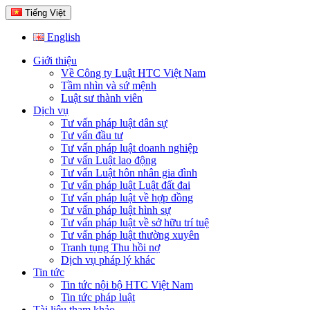
Tiếng Việt
English
Giới thiệu
Về Công ty Luật HTC Việt Nam
Tầm nhìn và sứ mệnh
Luật sư thành viên
Dịch vụ
Tư vấn pháp luật dân sự
Tư vấn đầu tư
Tư vấn pháp luật doanh nghiệp
Tư vấn Luật lao động
Tư vấn Luật hôn nhân gia đình
Tư vấn pháp luật Luật đất đai
Tư vấn pháp luật về hợp đồng
Tư vấn pháp luật hình sự
Tư vấn pháp luật về sở hữu trí tuệ
Tư vấn pháp luật thường xuyên
Tranh tụng Thu hồi nợ
Dịch vụ pháp lý khác
Tin tức
Tin tức nội bộ HTC Việt Nam
Tin tức pháp luật
Tài liệu tham khảo