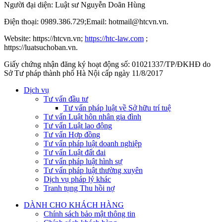
Người đại diện: Luật sư Nguyễn Doãn Hùng
Điện thoại: 0989.386.729;Email: hotmail@htcvn.vn.
Website: https://htcvn.vn;
https://htc-law.com
;
https://luatsuchoban.vn.
Giấy chứng nhận đăng ký hoạt động số: 01021337/TP/ĐKHĐ do
Sở Tư pháp thành phố Hà Nội cấp ngày 11/8/2017
Dịch vụ
Tư vấn đầu tư
Tư vấn pháp luật về Sở hữu trí tuệ
Tư vấn Luật hôn nhân gia đình
Tư vấn Luật lao động
Tư vấn Hợp đồng
Tư vấn pháp luật doanh nghiệp
Tư vấn Luật đất đai
Tư vấn pháp luật hình sự
Tư vấn pháp luật thường xuyên
Dịch vụ pháp lý khác
Tranh tụng Thu hồi nợ
DÀNH CHO KHÁCH HÀNG
Chính sách bảo mật thông tin