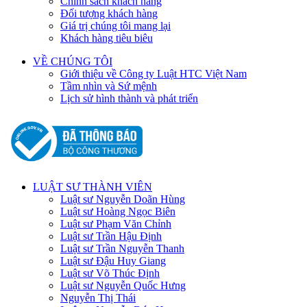
Chính sách khách hàng
Đối tượng khách hàng
Giá trị chúng tôi mang lại
Khách hàng tiêu biêu
VỀ CHÚNG TÔI
Giới thiệu về Công ty Luật HTC Việt Nam
Tầm nhìn và Sứ mệnh
Lịch sử hình thành và phát triển
LUẬT SƯ THÀNH VIÊN
Luật sư Nguyễn Doãn Hùng
Luật sư Hoàng Ngọc Biên
Luật sư Phạm Văn Chỉnh
Luật sư Trần Hậu Định
Luật sư Trần Nguyễn Thanh
Luật sư Đậu Huy Giang
Luật sư Võ Thúc Định
Luật sư Nguyễn Quốc Hưng
Nguyễn Thị Thái