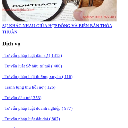
​SỰ KHÁC NHAU GIỮA HỢP ĐỒNG VÀ BIÊN BẢN THỎA
THUẬN
Dịch vụ
Tư vấn pháp luật dân sự ( 1313)
Tư vấn luật Sở hữu trí tuệ ( 400)
Tư vấn pháp luật thường xuyên ( 116)
Tranh tụng thu hồi nợ ( 126)
Tư vấn đầu tư ( 353)
Tư vấn pháp luật doanh nghiệp ( 977)
Tư vấn pháp luật đất đai ( 807)