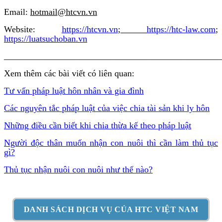
Email:
hotmail@htcvn.vn
Website:
https://htcvn.vn
;
https://htc-law.com
;
https://luatsuchoban.vn
________________________________________________
Xem thêm các bài viết có liên quan:
Tư vấn pháp luật hôn nhân và gia đình
Các nguyên tắc pháp luật của việc chia tài sản khi ly hôn
Những điều cần biết khi chia thừa kế theo pháp luật
Người độc thân muốn nhận con nuôi thì cần làm thủ tục
gì?
Thủ tục nhận nuôi con nuôi như thế nào?
DANH SÁCH DỊCH VỤ CỦA HTC VIỆT NAM