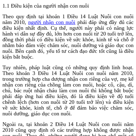
1.1 Điều kiện của người nhận con nuôi
Theo quy định tại khoản 1 Điều 14 Luật Nuôi con nuôi
năm 2010,
người nhận con nuôi
phải đáp ứng đầy đủ các
điều kiện nhất định. Cụ thể, người này phải có năng lực
hành vi dân sự đầy đủ, lớn hơn con nuôi từ 20 tuổi trở lên,
đồng thời phải có điều kiện về sức khỏe, kinh tế và chỗ ở
nhằm bảo đảm việc chăm sóc, nuôi dưỡng và giáo dục con
nuôi. Bên cạnh đó, yếu tố tư cách đạo đức tốt cũng là điều
kiện bắt buộc.
Tuy nhiên, pháp luật cũng có những quy định linh hoạt.
Theo khoản 3 Điều 14 Luật Nuôi con nuôi năm 2010,
trong trường hợp cha dượng nhận con riêng của vợ, mẹ kế
nhận con riêng của chồng làm con nuôi, hoặc cô, cậu, dì,
chú, bác ruột nhận cháu làm con nuôi thì không bắt buộc
phải đáp ứng hai điều kiện, đó là điều kiện về độ tuổi
chênh lệch (hơn con nuôi từ 20 tuổi trở lên) và điều kiện
về sức khỏe, kinh tế, chỗ ở để đảm bảo việc chăm sóc,
nuôi dưỡng, giáo dục con nuôi.
Ngoài ra, tại khoản 2 Điều 14 Luật Nuôi con nuôi năm
2010 cũng quy định rõ các trường hợp không được nhận
con nuôi. Theo đó, những người đang bị hạn chế một số