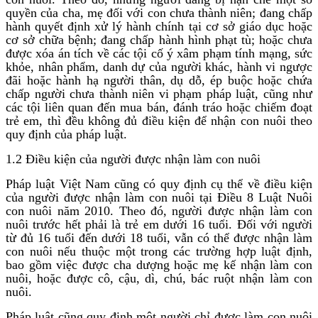
quyền của cha, mẹ đối với con chưa thành niên; đang chấp
hành quyết định xử lý hành chính tại cơ sở giáo dục hoặc
cơ sở chữa bệnh; đang chấp hành hình phạt tù; hoặc chưa
được xóa án tích về các tội cố ý xâm phạm tính mạng, sức
khỏe, nhân phẩm, danh dự của người khác, hành vi ngược
đãi hoặc hành hạ người thân, dụ dỗ, ép buộc hoặc chứa
chấp người chưa thành niên vi phạm pháp luật, cũng như
các tội liên quan đến mua bán, đánh tráo hoặc chiếm đoạt
trẻ em, thì đều không đủ điều kiện để nhận con nuôi theo
quy định của pháp luật.
1.2 Điều kiện của người được nhận làm con nuôi
Pháp luật Việt Nam cũng có quy định cụ thể về điều kiện
của người được nhận làm con nuôi tại Điều 8 Luật Nuôi
con nuôi năm 2010. Theo đó, người được nhận làm con
nuôi trước hết phải là trẻ em dưới 16 tuổi. Đối với người
từ đủ 16 tuổi đến dưới 18 tuổi, vẫn có thể được nhận làm
con nuôi nếu thuộc một trong các trường hợp luật định,
bao gồm việc được cha dượng hoặc mẹ kế nhận làm con
nuôi, hoặc được cô, cậu, dì, chú, bác ruột nhận làm con
nuôi.
Pháp luật cũng quy định một người chỉ được làm con nuôi