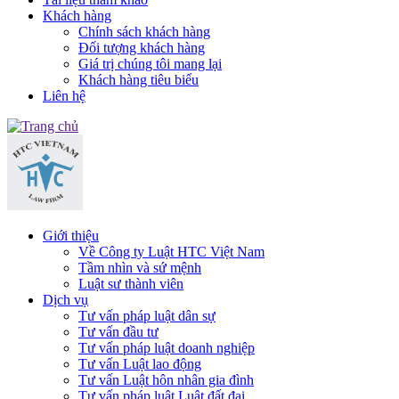
Khách hàng
Chính sách khách hàng
Đối tượng khách hàng
Giá trị chúng tôi mang lại
Khách hàng tiêu biểu
Liên hệ
Giới thiệu
Về Công ty Luật HTC Việt Nam
Tầm nhìn và sứ mệnh
Luật sư thành viên
Dịch vụ
Tư vấn pháp luật dân sự
Tư vấn đầu tư
Tư vấn pháp luật doanh nghiệp
Tư vấn Luật lao động
Tư vấn Luật hôn nhân gia đình
Tư vấn pháp luật Luật đất đai