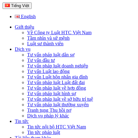
Tiếng Việt
English
Giới thiệu
Về Công ty Luật HTC Việt Nam
Tầm nhìn và sứ mệnh
Luật sư thành viên
Dịch vụ
Tư vấn pháp luật dân sự
Tư vấn đầu tư
Tư vấn pháp luật doanh nghiệp
Tư vấn Luật lao động
Tư vấn Luật hôn nhân gia đình
Tư vấn pháp luật Luật đất đai
Tư vấn pháp luật về hợp đồng
Tư vấn pháp luật hình sự
Tư vấn pháp luật về sở hữu trí tuệ
Tư vấn pháp luật thường xuyên
Tranh tụng Thu hồi nợ
Dịch vụ pháp lý khác
Tin tức
Tin tức nội bộ HTC Việt Nam
Tin tức pháp luật
Tài liệu tham khảo