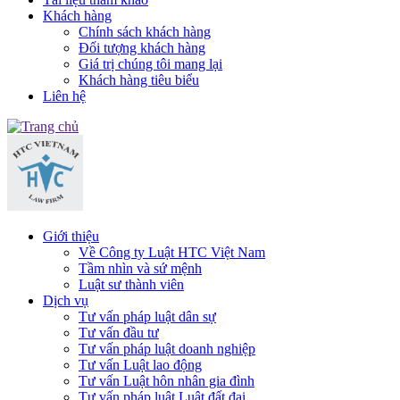
Khách hàng
Chính sách khách hàng
Đối tượng khách hàng
Giá trị chúng tôi mang lại
Khách hàng tiêu biểu
Liên hệ
Giới thiệu
Về Công ty Luật HTC Việt Nam
Tầm nhìn và sứ mệnh
Luật sư thành viên
Dịch vụ
Tư vấn pháp luật dân sự
Tư vấn đầu tư
Tư vấn pháp luật doanh nghiệp
Tư vấn Luật lao động
Tư vấn Luật hôn nhân gia đình
Tư vấn pháp luật Luật đất đai