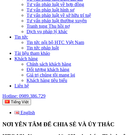
Tư vấn pháp luật về hợp đồng
Tư vấn pháp luật hình sự
Tư vấn pháp luật về sở hữu trí tuệ
Tư vấn pháp luật thường xuyên
Tranh tụng Thu hồi nợ
Dịch vụ pháp lý khác
Tin tức
Tin tức nội bộ HTC Việt Nam
Tin tức pháp luật
Tài liệu tham khảo
Khách hàng
Chính sách khách hàng
Đối tượng khách hàng
Giá trị chúng tôi mang lại
Khách hàng tiêu biểu
Liên hệ
Hotline: 0989.386.729
Tiếng Việt
English
NƠI YÊN TÂM ĐỂ CHIA SẺ VÀ ỦY THÁC