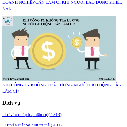
DOANH NGHIỆP CẦN LÀM GÌ KHI NGƯỜI LAO ĐỘNG KHIẾU
NẠI.
​KHI CÔNG TY KHÔNG TRẢ LƯƠNG NGƯỜI LAO ĐỘNG CẦN
LÀM GÌ?
Dịch vụ
Tư vấn pháp luật dân sự ( 1313)
Tư vấn luật Sở hữu trí tuệ ( 400)