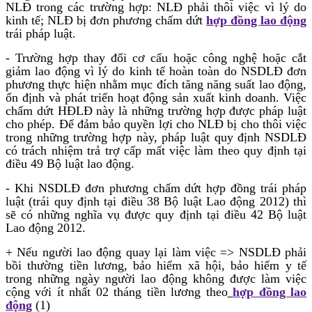
NLĐ trong các trường hợp: NLĐ phải thôi việc vì lý do
kinh tế; NLĐ bị đơn phương chấm dứt
hợp đồng lao động
trái pháp luật.
- Trường hợp thay đổi cơ cấu hoặc công nghệ hoặc cắt
giảm lao động vì lý do kinh tế hoàn toàn do NSDLĐ đơn
phương thực hiện nhằm mục đích tăng năng suất lao động,
ổn định và phát triển hoạt động sản xuất kinh doanh. Việc
chấm dứt HĐLĐ này là những trường hợp được pháp luật
cho phép. Để đảm bảo quyền lợi cho NLĐ bị cho thôi việc
trong những trường hợp này, pháp luật quy định NSDLĐ
có trách nhiệm trả trợ cấp mất việc làm theo quy định tại
điều 49 Bộ luật lao động.
- Khi NSDLĐ đơn phương chấm dứt hợp đồng trái pháp
luật (trái quy định tại điều 38 Bộ luật Lao động 2012) thì
sẽ có những nghĩa vụ được quy định tại điều 42 Bộ luật
Lao động 2012.
+ Nếu người lao động quay lại làm việc => NSDLĐ phải
bồi thường tiền lương, bảo hiểm xã hội, bảo hiểm y tế
trong những ngày người lao động không được làm việc
cộng với ít nhất 02 tháng tiền lương theo
hợp đồng lao
động
(1)