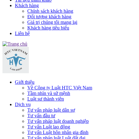
Khách hàng
Chính sách khách hàng
Đối tượng khách hàng
Giá trị chúng tôi mang lại
Khách hàng tiêu biểu
Liên hệ
Giới thiệu
Về Công ty Luật HTC Việt Nam
Tầm nhìn và sứ mệnh
Luật sư thành viên
Dịch vụ
Tư vấn pháp luật dân sự
Tư vấn đầu tư
Tư vấn pháp luật doanh nghiệp
Tư vấn Luật lao động
Tư vấn Luật hôn nhân gia đình
Tư vấn pháp luật Luật đất đai