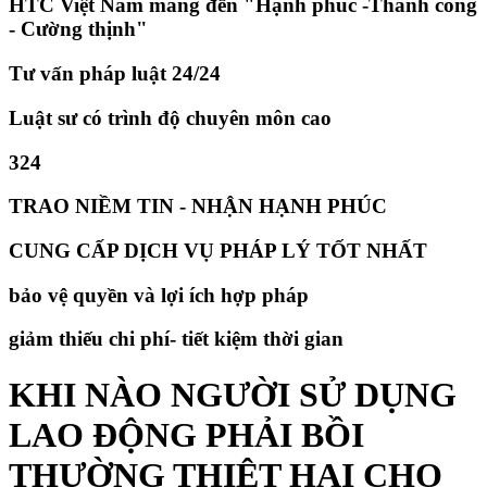
HTC Việt Nam mang đến "Hạnh phúc -Thành công
- Cường thịnh"
Tư vấn pháp luật 24/24
Luật sư có trình độ chuyên môn cao
324
TRAO NIỀM TIN - NHẬN HẠNH PHÚC
CUNG CẤP DỊCH VỤ PHÁP LÝ TỐT NHẤT
bảo vệ quyền và lợi ích hợp pháp
giảm thiếu chi phí- tiết kiệm thời gian
​KHI NÀO NGƯỜI SỬ DỤNG
LAO ĐỘNG PHẢI BỒI
THƯỜNG THIỆT HẠI CHO