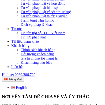
Tư vấn pháp luật về hợp đồng
Tư vấn pháp luật hình sự
Tư vấn pháp luật về sở hữu trí tuệ
Tư vấn pháp luật thường xuyên
Tranh tụng Thu hồi nợ
Dịch vụ pháp lý khác
Tin tức
Tin tức nội bộ HTC Việt Nam
Tin tức pháp luật
Tài liệu tham khảo
Khách hàng
Chính sách khách hàng
Đối tượng khách hàng
Giá trị chúng tôi mang lại
Khách hàng tiêu biểu
Liên hệ
Hotline: 0989.386.729
Tiếng Việt
English
NƠI YÊN TÂM ĐỂ CHIA SẺ VÀ ỦY THÁC