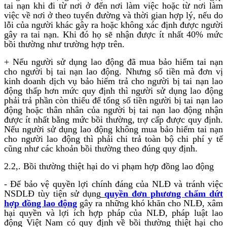
tai nạn khi đi từ nơi ở đến nơi làm việc hoặc từ nơi làm
việc về nơi ở theo tuyến đường và thời gian hợp lý, nếu do
lỗi của người khác gây ra hoặc không xác định được người
gây ra tai nạn. Khi đó họ sẽ nhận được ít nhất 40% mức
bồi thường như trường hợp trên.
+ Nếu người sử dụng lao động đã mua bảo hiểm tai nạn
cho người bị tai nạn lao động. Nhưng số tiền mà đơn vị
kinh doanh dịch vụ bảo hiểm trả cho người bị tai nạn lao
động thấp hơn mức quy định thì người sử dụng lao động
phải trả phần còn thiếu để tổng số tiền người bị tai nạn lao
động hoặc thân nhân của người bị tai nạn lao động nhận
được ít nhất bằng mức bồi thường, trợ cấp được quy định.
Nếu người sử dụng lao động không mua bảo hiểm tai nạn
cho người lao động thì phải chi trả toàn bộ chi phí y tế
cũng như các khoản bồi thường theo đúng quy định.
2.2,. Bồi thường thiệt hại do vi phạm hợp đồng lao động
- Để bảo vệ quyền lợi chính đáng của NLĐ và tránh việc
NSDLĐ tùy tiện sử dụng
quyền đơn phương chấm dứt
hợp đồng lao động
gây ra những khó khăn cho NLĐ, xâm
hại quyền và lợi ích hợp pháp của NLĐ, pháp luật lao
động Việt Nam có quy định về bồi thường thiệt hại cho