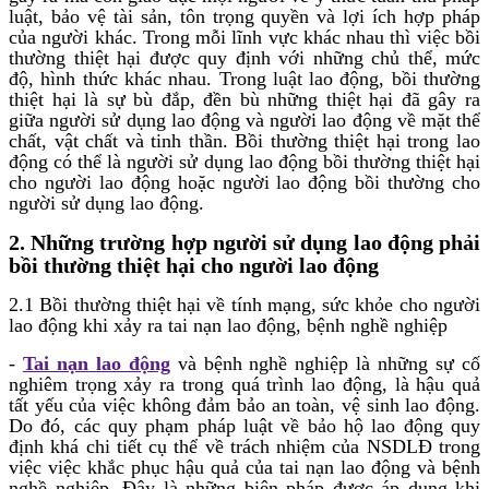
luật, bảo vệ tài sản, tôn trọng quyền và lợi ích hợp pháp
của người khác. Trong mỗi lĩnh vực khác nhau thì việc bồi
thường thiệt hại được quy định với những chủ thể, mức
độ, hình thức khác nhau. Trong luật lao động, bồi thường
thiệt hại là sự bù đắp, đền bù những thiệt hại đã gây ra
giữa người sử dụng lao động và người lao động về mặt thể
chất, vật chất và tinh thần. Bồi thường thiệt hại trong lao
động có thể là người sử dụng lao động bồi thường thiệt hại
cho người lao động hoặc người lao động bồi thường cho
người sử dụng lao động.
2. Những trường hợp người sử dụng lao động phải
bồi thường thiệt hại cho người lao động
2.1 Bồi thường thiệt hại về tính mạng, sức khỏe cho người
lao động khi xảy ra tai nạn lao động, bệnh nghề nghiệp
-
Tai nạn lao động
và bệnh nghề nghiệp là những sự cố
nghiêm trọng xảy ra trong quá trình lao động, là hậu quả
tất yếu của việc không đảm bảo an toàn, vệ sinh lao động.
Do đó, các quy phạm pháp luật về bảo hộ lao động quy
định khá chi tiết cụ thể về trách nhiệm của NSDLĐ trong
việc việc khắc phục hậu quả của tai nạn lao động và bệnh
nghề nghiệp. Đây là những biện pháp được áp dụng khi