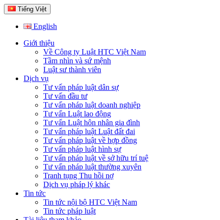
Tiếng Việt
English
Giới thiệu
Về Công ty Luật HTC Việt Nam
Tầm nhìn và sứ mệnh
Luật sư thành viên
Dịch vụ
Tư vấn pháp luật dân sự
Tư vấn đầu tư
Tư vấn pháp luật doanh nghiệp
Tư vấn Luật lao động
Tư vấn Luật hôn nhân gia đình
Tư vấn pháp luật Luật đất đai
Tư vấn pháp luật về hợp đồng
Tư vấn pháp luật hình sự
Tư vấn pháp luật về sở hữu trí tuệ
Tư vấn pháp luật thường xuyên
Tranh tụng Thu hồi nợ
Dịch vụ pháp lý khác
Tin tức
Tin tức nội bộ HTC Việt Nam
Tin tức pháp luật
Tài liệu tham khảo