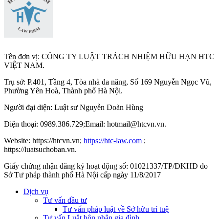
Tên đơn vị: CÔNG TY LUẬT TRÁCH NHIỆM HỮU HẠN HTC
VIỆT NAM.
Trụ sở: P.401, Tầng 4, Tòa nhà đa năng, Số 169 Nguyễn Ngọc Vũ,
Phường Yên Hoà, Thành phố Hà Nộ
i.
Người đại diện: Luật sư Nguyễn Doãn Hùng
Điện thoại: 0989.386.729;Email: hotmail@htcvn.vn.
Website: https://htcvn.vn;
https://htc-law.com
;
https://luatsuchoban.vn.
Giấy chứng nhận đăng ký hoạt động số: 01021337/TP/ĐKHĐ do
Sở Tư pháp thành phố Hà Nội cấp ngày 11/8/2017
Dịch vụ
Tư vấn đầu tư
Tư vấn pháp luật về Sở hữu trí tuệ
Tư vấn Luật hôn nhân gia đình