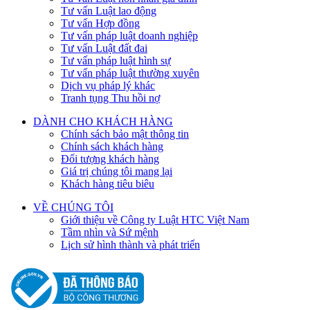
Tư vấn Luật lao động
Tư vấn Hợp đồng
Tư vấn pháp luật doanh nghiệp
Tư vấn Luật đất đai
Tư vấn pháp luật hình sự
Tư vấn pháp luật thường xuyên
Dịch vụ pháp lý khác
Tranh tụng Thu hồi nợ
DÀNH CHO KHÁCH HÀNG
Chính sách bảo mật thông tin
Chính sách khách hàng
Đối tượng khách hàng
Giá trị chúng tôi mang lại
Khách hàng tiêu biêu
VỀ CHÚNG TÔI
Giới thiệu về Công ty Luật HTC Việt Nam
Tầm nhìn và Sứ mệnh
Lịch sử hình thành và phát triển