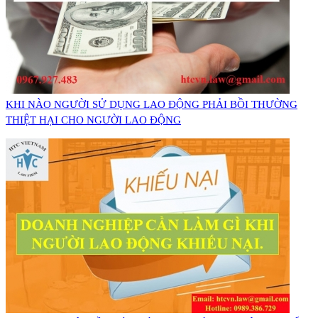
​KHI NÀO NGƯỜI SỬ DỤNG LAO ĐỘNG PHẢI BỒI THƯỜNG
THIỆT HẠI CHO NGƯỜI LAO ĐỘNG