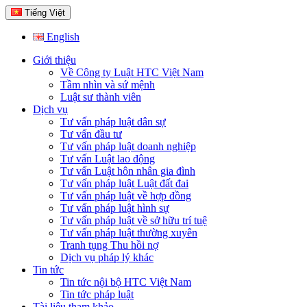
Tiếng Việt
English
Giới thiệu
Về Công ty Luật HTC Việt Nam
Tầm nhìn và sứ mệnh
Luật sư thành viên
Dịch vụ
Tư vấn pháp luật dân sự
Tư vấn đầu tư
Tư vấn pháp luật doanh nghiệp
Tư vấn Luật lao động
Tư vấn Luật hôn nhân gia đình
Tư vấn pháp luật Luật đất đai
Tư vấn pháp luật về hợp đồng
Tư vấn pháp luật hình sự
Tư vấn pháp luật về sở hữu trí tuệ
Tư vấn pháp luật thường xuyên
Tranh tụng Thu hồi nợ
Dịch vụ pháp lý khác
Tin tức
Tin tức nội bộ HTC Việt Nam
Tin tức pháp luật
Tài liệu tham khảo