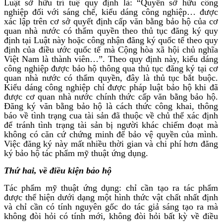
Luật sở hữu trí tuệ quy định là: “Quyền sở hữu công
nghiệp đối với sáng chế, kiểu dáng công nghiệp… được
xác lập trên cơ sở quyết định cấp văn bằng bảo hộ của cơ
quan nhà nước có thẩm quyền theo thủ tục đăng ký quy
định tại Luật này hoặc công nhận đăng ký quốc tế theo quy
định của điều ước quốc tế mà Cộng hòa xã hội chủ nghĩa
Việt Nam là thành viên…”. Theo quy định này, kiểu dáng
công nghiệp được bảo hộ thông qua thủ tục đăng ký tại cơ
quan nhà nước có thẩm quyền, đây là thủ tục bắt buộc.
Kiểu dáng công nghiệp chỉ được pháp luật bảo hộ khi đã
được cơ quan nhà nước chính thức cấp văn bằng bảo hộ.
Đăng ký văn bằng bảo hộ là cách thức công khai, thông
báo về tình trạng cua tài sản đã thuộc về chủ thể xác định
để tránh tình trạng tài sản bị người khác chiếm đoạt mà
không có căn cứ chứng minh để bảo vệ quyền của mình.
Việc đăng ký này mất nhiều thời gian và chi phí hơn đăng
ký bảo hộ tác phẩm mỹ thuật ứng dụng.
Thứ hai, về điều kiện bảo hộ
Tác phẩm mỹ thuật ứng dụng: chỉ cần tạo ra tác phẩm
được thể hiện dưới dạng một hình thức vật chất nhất định
và chỉ cần có tính nguyên gốc do tác giả sáng tạo ra mà
không đòi hỏi có tính mới, không đòi hỏi bất kỳ về điều