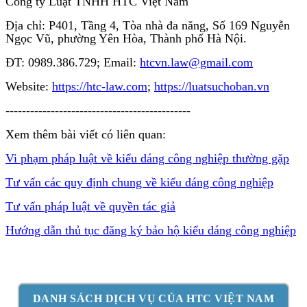
Công ty Luật TNHH HTC Việt Nam
Địa chỉ: P401, Tầng 4, Tòa nhà đa năng, Số 169 Nguyễn
Ngọc Vũ, phường Yên Hòa, Thành phố Hà Nội.
ĐT: 0989.386.729; Email:
htcvn.law@gmail.com
Website:
https://htc-law.com
;
https://luatsuchoban.vn
---------------------------------------------
Xem thêm bài viết có liên quan:
Vi phạm pháp luật về kiểu dáng công nghiệp thường gặp
Tư vấn các quy định chung về kiểu dáng công nghiệp
Tư vấn pháp luật về quyền tác giả
Hướng dẫn thủ tục đăng ký bảo hộ kiểu dáng công nghiệp
DANH SÁCH DỊCH VỤ CỦA HTC VIỆT NAM