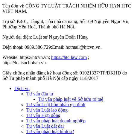
Tên đơn vị: CÔNG TY LUẬT TRÁCH NHIỆM HỮU HẠN HTC
VIỆT NAM.
Trụ sở: P.401, Tầng 4, Tòa nhà đa năng, Số 169 Nguyễn Ngọc Vũ,
Phường Yên Hoà, Thành phố Hà Nộ
i.
Người đại diện: Luật sư Nguyễn Doãn Hùng
Điện thoại: 0989.386.729;Email: hotmail@htcvn.vn.
Website: https://htcvn.vn;
https://htc-law.com
;
https://luatsuchoban.vn.
Giấy chứng nhận đăng ký hoạt động số: 01021337/TP/ĐKHĐ do
Sở Tư pháp thành phố Hà Nội cấp ngày 11/8/2017
Dịch vụ
Tư vấn đầu tư
Tư vấn pháp luật về Sở hữu trí tuệ
Tư vấn Luật hôn nhân gia đình
Tư vấn Luật lao động
Tư vấn Hợp đồng
Tư vấn pháp luật doanh nghiệp
Tư vấn Luật đất đai
Tư vấn pháp luật hình sự