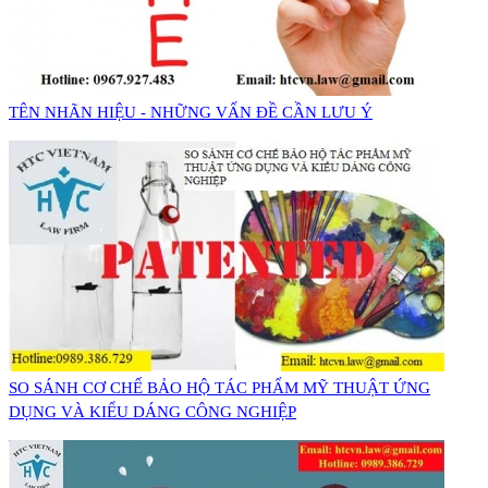
​TÊN NHÃN HIỆU - NHỮNG VẤN ĐỀ CẦN LƯU Ý
SO SÁNH CƠ CHẾ BẢO HỘ TÁC PHẨM MỸ THUẬT ỨNG
DỤNG VÀ KIỂU DÁNG CÔNG NGHIỆP