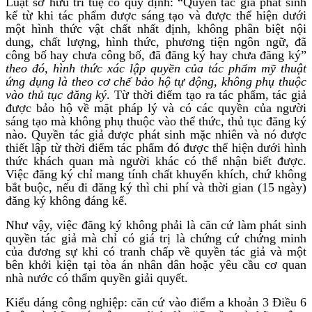
Luật sở hữu trí tuệ có quy định: “Quyền tác giả phát sinh
kể từ khi tác phẩm được sáng tạo và được thể hiện dưới
một hình thức vật chất nhất định, không phân biệt nội
dung, chất lượng, hình thức, phương tiện ngôn ngữ, đã
công bố hay chưa công bố, đã đăng ký hay chưa đăng ký”
theo đó, hình thức xác lập quyền của tác phẩm mỹ thuật
ứng dụng là theo cơ chế bảo hộ tự động, không phụ thuộc
vào thủ tục đăng ký
. Từ thời điểm tạo ra tác phẩm, tác giả
được bảo hộ về mặt pháp lý và có các quyền của người
sáng tạo mà không phụ thuộc vào thể thức, thủ tục đăng ký
nào. Quyền tác giả được phát sinh mặc nhiên và nó được
thiết lập từ thời điểm tác phẩm đó được thể hiện dưới hình
thức khách quan mà người khác có thể nhận biết được.
Việc đăng ký chỉ mang tính chất khuyến khích, chứ không
bắt buộc, nếu đi đăng ký thì chi phí và thời gian (15 ngày)
đăng ký không đáng kể.
Như vậy, việc đăng ký không phải là căn cứ làm phát sinh
quyền tác giả mà chỉ có giá trị là chứng cứ chứng minh
của đương sự khi có tranh chấp về quyền tác giả và một
bên khởi kiện tại tòa án nhân dân hoặc yêu cầu cơ quan
nhà nước có thẩm quyền giải quyết.
Kiểu dáng công nghiệp: căn cứ vào điểm a khoản 3 Điều 6