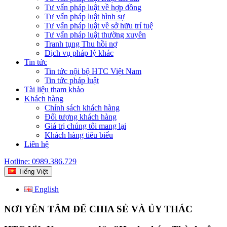
Tư vấn pháp luật về hợp đồng
Tư vấn pháp luật hình sự
Tư vấn pháp luật về sở hữu trí tuệ
Tư vấn pháp luật thường xuyên
Tranh tụng Thu hồi nợ
Dịch vụ pháp lý khác
Tin tức
Tin tức nội bộ HTC Việt Nam
Tin tức pháp luật
Tài liệu tham khảo
Khách hàng
Chính sách khách hàng
Đối tượng khách hàng
Giá trị chúng tôi mang lại
Khách hàng tiêu biểu
Liên hệ
Hotline: 0989.386.729
Tiếng Việt
English
NƠI YÊN TÂM ĐỂ CHIA SẺ VÀ ỦY THÁC