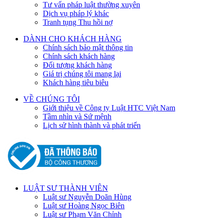
Tư vấn pháp luật thường xuyên
Dịch vụ pháp lý khác
Tranh tụng Thu hồi nợ
DÀNH CHO KHÁCH HÀNG
Chính sách bảo mật thông tin
Chính sách khách hàng
Đối tượng khách hàng
Giá trị chúng tôi mang lại
Khách hàng tiêu biêu
VỀ CHÚNG TÔI
Giới thiệu về Công ty Luật HTC Việt Nam
Tầm nhìn và Sứ mệnh
Lịch sử hình thành và phát triển
LUẬT SƯ THÀNH VIÊN
Luật sư Nguyễn Doãn Hùng
Luật sư Hoàng Ngọc Biên
Luật sư Phạm Văn Chỉnh