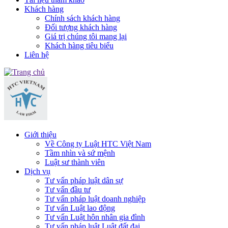
Khách hàng
Chính sách khách hàng
Đối tượng khách hàng
Giá trị chúng tôi mang lại
Khách hàng tiêu biểu
Liên hệ
Giới thiệu
Về Công ty Luật HTC Việt Nam
Tầm nhìn và sứ mệnh
Luật sư thành viên
Dịch vụ
Tư vấn pháp luật dân sự
Tư vấn đầu tư
Tư vấn pháp luật doanh nghiệp
Tư vấn Luật lao động
Tư vấn Luật hôn nhân gia đình
Tư vấn pháp luật Luật đất đai