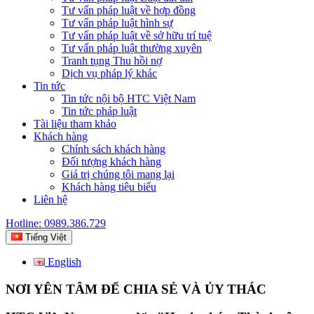
Tư vấn pháp luật về hợp đồng
Tư vấn pháp luật hình sự
Tư vấn pháp luật về sở hữu trí tuệ
Tư vấn pháp luật thường xuyên
Tranh tụng Thu hồi nợ
Dịch vụ pháp lý khác
Tin tức
Tin tức nội bộ HTC Việt Nam
Tin tức pháp luật
Tài liệu tham khảo
Khách hàng
Chính sách khách hàng
Đối tượng khách hàng
Giá trị chúng tôi mang lại
Khách hàng tiêu biểu
Liên hệ
Hotline: 0989.386.729
Tiếng Việt
English
NƠI YÊN TÂM ĐỂ CHIA SẺ VÀ ỦY THÁC