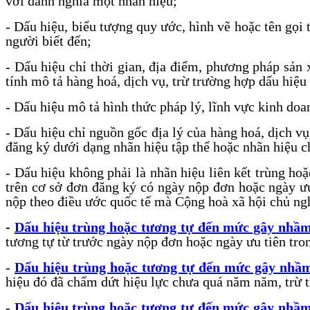
với danh nghĩa một nhãn hiệu;
- Dấu hiệu, biểu tượng quy ước, hình vẽ hoặc tên gọi
người biết đến;
- Dấu hiệu chỉ thời gian, địa điểm, phương pháp sản x
tính mô tả hàng hoá, dịch vụ, trừ trường hợp dấu hiệ
- Dấu hiệu mô tả hình thức pháp lý, lĩnh vực kinh doa
- Dấu hiệu chỉ nguồn gốc địa lý của hàng hoá, dịch v
đăng ký dưới dạng nhãn hiệu tập thể hoặc nhãn hiệu c
- Dấu hiệu không phải là nhãn hiệu liên kết trùng h
trên cơ sở đơn đăng ký có ngày nộp đơn hoặc ngày ư
nộp theo điều ước quốc tế mà Cộng hoà xã hội chủ n
-
Dấu hiệu trùng hoặc tương tự đến mức gây nhầm
tương tự từ trước ngày nộp đơn hoặc ngày ưu tiên tr
-
Dấu hiệu trùng hoặc tương tự đến mức gây nhầm
hiệu đó đã chấm dứt hiệu lực chưa quá năm năm, trừ t
-
Dấu hiệu trùng hoặc tương tự đến mức gây nhầm