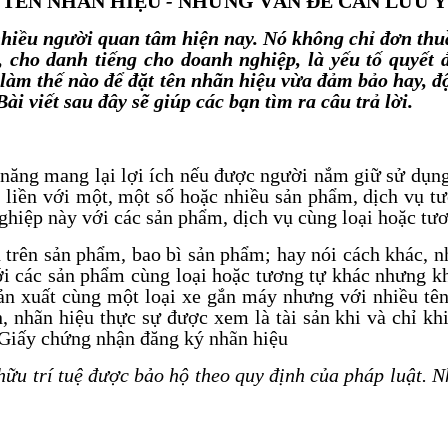
TÊN NHÃN HIỆU
-
NHỮNG VẤN ĐỀ CẦN LƯU Ý
hiều người quan tâm hiện nay. Nó không chỉ đơn thuầ
 cho danh tiếng cho doanh nghiệp, là yếu tố quyết đ
làm thế nào để đặt tên nhãn hiệu vừa đảm bảo hay, đ
i viết sau đây sẽ giúp các bạn tìm ra câu trả lời.
ả năng mang lại lợi ích nếu được người nắm giữ sử dụng
 liền với một, một số hoặc nhiều sản phẩm, dịch vụ t
ghiệp này với các sản phẩm, dịch vụ cùng loại hoặc tư
 trên sản phẩm, bao bì sản phẩm; hay nói cách khác, n
i các sản phẩm cùng loại hoặc tương tự khác nhưng k
ản xuất cùng một loại xe gắn máy nhưng với nhiều t
, nhãn hiệu thực sự được xem là tài sản khi và chỉ 
à Giấy chứng nhận đăng ký nhãn hiệu
hữu trí tuệ
được bảo hộ theo quy định của pháp luật. N