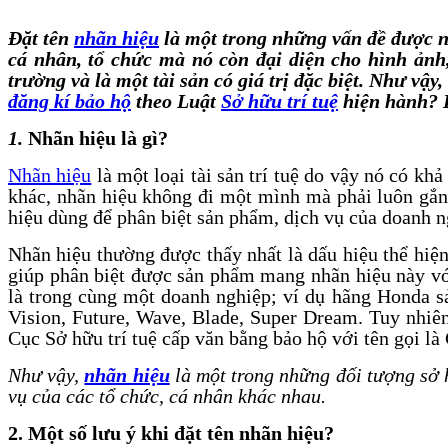
Đặt tên
nhãn hiệu
là một trong những vấn đề được n
cá nhân, tổ chức mà nó còn đại diện cho hình ảnh,
trường và là một tài sản có giá trị đặc biệt.
Như vậy, 
đăng kí bảo hộ
theo Luật
Sở hữu trí tuệ
hiện hành? Bà
1.
Nhãn hiệu là gì?
Nhãn hiệu
là một loại tài sản trí tuệ do vậy nó có kh
khác, nhãn hiệu không đi một mình mà phải luôn gắn
hiệu dùng để phân biệt sản phẩm, dịch vụ của doanh n
Nhãn hiệu thường được thấy nhất là dấu hiệu thể hiện
giúp phân biệt được sản phẩm mang nhãn hiệu này vớ
là trong cùng một doanh nghiệp; ví dụ hãng Honda s
Vision, Future, Wave, Blade, Super Dream. Tuy nhiên
Cục Sở hữu trí tuệ cấp văn bằng bảo hộ với tên gọi l
Như vậy,
nhãn hiệu
là một trong những
đối tượng sở 
vụ của các tổ chức, cá nhân khác nhau.
2. Một số lưu ý khi đặt tên nhãn hiệu?