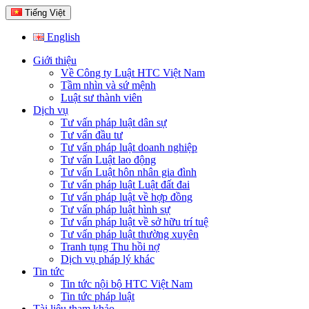
Tiếng Việt
English
Giới thiệu
Về Công ty Luật HTC Việt Nam
Tầm nhìn và sứ mệnh
Luật sư thành viên
Dịch vụ
Tư vấn pháp luật dân sự
Tư vấn đầu tư
Tư vấn pháp luật doanh nghiệp
Tư vấn Luật lao động
Tư vấn Luật hôn nhân gia đình
Tư vấn pháp luật Luật đất đai
Tư vấn pháp luật về hợp đồng
Tư vấn pháp luật hình sự
Tư vấn pháp luật về sở hữu trí tuệ
Tư vấn pháp luật thường xuyên
Tranh tụng Thu hồi nợ
Dịch vụ pháp lý khác
Tin tức
Tin tức nội bộ HTC Việt Nam
Tin tức pháp luật
Tài liệu tham khảo