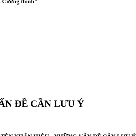
 Cường thịnh"
VẤN ĐỀ CẦN LƯU Ý