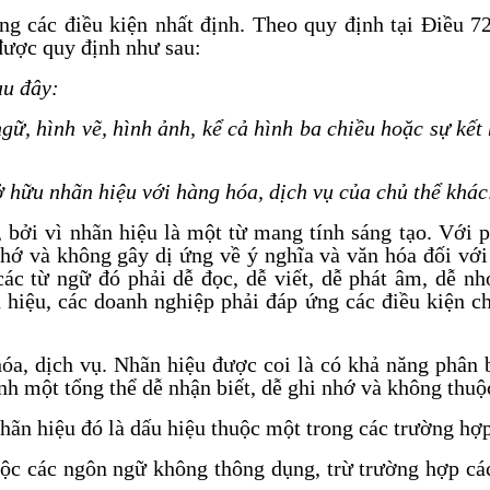
ng các điều kiện nhất định. Theo quy định tại Điều 7
được quy định như sau:
au đây:
gữ, hình vẽ, hình ảnh, kể cả hình ba chiều hoặc sự kế
ở hữu nhãn hiệu với hàng hóa, dịch vụ của chủ thể khác
n, bởi vì nhãn hiệu là một từ mang tính sáng tạo. Vớ
nhớ và không gây dị ứng về ý nghĩa và văn hóa đối với
ác từ ngữ đó phải dễ đọc, dễ viết, dễ phát âm, dễ nh
 hiệu, các doanh nghiệp phải đáp ứng các điều kiện ch
óa, dịch vụ. Nhãn hiệu được coi là có khả năng phân 
ành một tổng thể dễ nhận biết, dễ ghi nhớ và không thu
hãn hiệu đó là dấu hiệu thuộc một trong các trường hợ
huộc các ngôn ngữ không thông dụng, trừ trường hợp cá