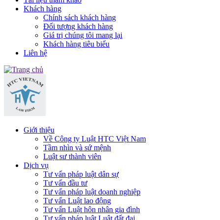
Khách hàng
Chính sách khách hàng
Đối tượng khách hàng
Giá trị chúng tôi mang lại
Khách hàng tiêu biểu
Liên hệ
Giới thiệu
Về Công ty Luật HTC Việt Nam
Tầm nhìn và sứ mệnh
Luật sư thành viên
Dịch vụ
Tư vấn pháp luật dân sự
Tư vấn đầu tư
Tư vấn pháp luật doanh nghiệp
Tư vấn Luật lao động
Tư vấn Luật hôn nhân gia đình
Tư vấn pháp luật Luật đất đai