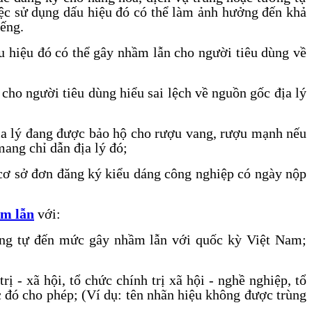
iệc sử dụng dấu hiệu đó có thể làm ảnh hưởng đến khả
iếng.
u hiệu đó có thể gây nhầm lẫn cho người tiêu dùng về
 cho người tiêu dùng hiểu sai lệch về nguồn gốc địa lý
 địa lý đang được bảo hộ cho rượu vang, rượu mạnh nếu
ang chỉ dẫn địa lý đó;
 cơ sở đơn đăng ký kiểu dáng công nghiệp có ngày nộp
ầm lẫn
với:
ương tự đến mức gây nhầm lẫn với quốc kỳ Việt Nam;
rị - xã hội, tổ chức chính trị xã hội - nghề nghiệp, tổ
c đó cho phép; (Ví dụ: tên nhãn hiệu không được trùng