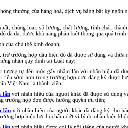
 thông thường của hàng hoá, dịch vụ bằng bất kỳ ngôn 
uất, chủng loại, số lượng, chất lượng, tính chất, thàn
u đó đã đạt được khả năng phân biệt thông qua quá trìn
nh của chủ thể kinh doanh;
ụ, trừ trường hợp dấu hiệu đó đã được sử dụng và thừa
hứng nhận quy định tại Luật này;
oặc tương tự đến mức gây nhầm lẫn với nhãn hiệu đã đư
u tiên sớm hơn trong trường hợp đơn đăng ký được hư
ghĩa Việt Nam
là thành viên;
 lẫn
với nhãn hiệu của người khác đã được sử dụng và
ong trường hợp đơn được hưởng quyền ưu tiên;
 lẫn
với nhãn hiệu của người khác đã đăng ký cho hà
rường hợp hiệu lực bị chấm dứt vì lý do nhãn hiệu khô
 lẫn
với nhãn hiệu được coi là nổi tiếng của người kh