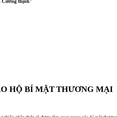
 Cường thịnh"
ẢO HỘ BÍ MẬT THƯƠNG MẠI
nghiệp nhận thức rõ được tầm quan trọng của bí mật thương