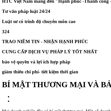
HTC Việt Nam mang đến "Hạnh phúc -Thành công -
Tư vấn pháp luật 24/24
Luật sư có trình độ chuyên môn cao
324
TRAO NIỀM TIN - NHẬN HẠNH PHÚC
CUNG CẤP DỊCH VỤ PHÁP LÝ TỐT NHẤT
bảo vệ quyền và lợi ích hợp pháp
giảm thiếu chi phí- tiết kiệm thời gian
BÍ MẬT THƯƠNG MẠI VÀ B
Mọi doanh nghiệp đều có bí mật thương mại. Một số doanh 