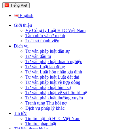
Tiếng Việt
English
Giới thiệu
Về Công ty Luật HTC Việt Nam
Tầm nhìn và sứ mệnh
Luật sư thành viên
Dịch vụ
Tư vấn pháp luật dân sự
Tư vấn đầu tư
Tư vấn pháp luật doanh nghiệp
Tư vấn Luật lao động
Tư vấn Luật hôn nhân gia đình
Tư vấn pháp luật Luật đất đai
Tư vấn pháp luật về hợp đồng
Tư vấn pháp luật hình sự
Tư vấn pháp luật về sở hữu trí tuệ
Tư vấn pháp luật thường xuyên
Tranh tụng Thu hồi nợ
Dịch vụ pháp lý khác
Tin tức
Tin tức nội bộ HTC Việt Nam
Tin tức pháp luật
Tài liệu tham khảo