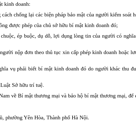
ật kinh doanh:
ng cách chống lại các biện pháp bảo mật của người kiểm soát 
hông được phép của chủ sở hữu bí mật kinh doanh đó;
chuộc, ép buộc, dụ dỗ, lợi dụng lòng tin của người có nghĩa
ủa người nộp đơn theo thủ tục xin cấp phép kinh doanh hoặc l
ghĩa vụ phải biết bí mật kinh doanh đó do người khác thu đư
Luật Sở hữu trí tuệ.
am về Bí mật thương mại và bảo hộ bí mật thương mại, để đượ
Vũ, phường Yên Hòa, Thành phố Hà Nội.