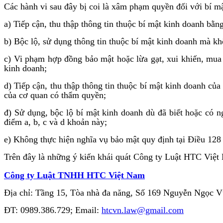
Các hành vi sau đây bị coi là xâm phạm quyền đối với bí m
a) Tiếp cận, thu thập thông tin thuộc bí mật kinh doanh bằ
b) Bộc lộ, sử dụng thông tin thuộc bí mật kinh doanh mà k
c) Vi phạm hợp đồng bảo mật hoặc lừa gạt, xui khiến, mua 
kinh doanh;
d) Tiếp cận, thu thập thông tin thuộc bí mật kinh doanh c
của cơ quan có thẩm quyền;
đ) Sử dụng, bộc lộ bí mật kinh doanh dù đã biết hoặc có n
điểm a, b, c và d khoản này;
e) Không thực hiện nghĩa vụ bảo mật quy định tại Điều 128 
Trên đây là những ý kiến khái quát Công ty Luật HTC Việt N
Công ty Luật TNHH HTC Việt Nam
Địa chỉ: Tầng 15, Tòa nhà đa năng, Số 169 Nguyễn Ngọc 
ĐT: 0989.386.729; Email:
htcvn.law@gmail.com