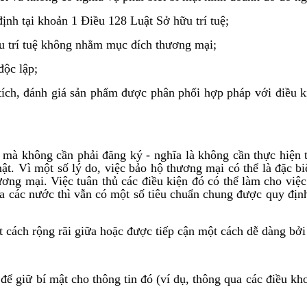
ịnh tại khoản 1 Điều 128 Luật Sở hữu trí tuệ;
ữu trí tuệ không nhằm mục đích thương mại;
độc lập;
tích, đánh giá sản phẩm được phân phối hợp pháp với điều k
mà không cần phải đăng ký - nghĩa là không cần thực hiện t
mật. Vì một số lý do, việc bảo hộ thương mại có thể là đặc b
thương mại. Việc tuân thủ các điều kiện đó có thể làm cho vi
iữa các nước thì vẫn có một số tiêu chuẩn chung được quy đ
ột cách rộng rãi giữa hoặc được tiếp cận một cách dễ dàng bở
để giữ bí mật cho thông tin đó (ví dụ, thông qua các điều k