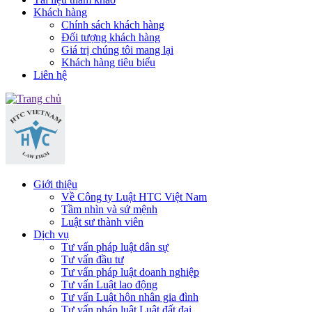
Khách hàng
Chính sách khách hàng
Đối tượng khách hàng
Giá trị chúng tôi mang lại
Khách hàng tiêu biểu
Liên hệ
Giới thiệu
Về Công ty Luật HTC Việt Nam
Tầm nhìn và sứ mệnh
Luật sư thành viên
Dịch vụ
Tư vấn pháp luật dân sự
Tư vấn đầu tư
Tư vấn pháp luật doanh nghiệp
Tư vấn Luật lao động
Tư vấn Luật hôn nhân gia đình
Tư vấn pháp luật Luật đất đai