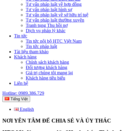
Tư vấn pháp luật về hợp đồng
Tư vấn pháp luật hình sự
Tư vấn pháp luật về sở hữu trí tuệ
Tư vấn pháp luật thường xuyên
Tranh tụng Thu hồi nợ
Dịch vụ pháp lý khác
Tin tức
Tin tức nội bộ HTC Việt Nam
Tin tức pháp luật
Tài liệu tham khảo
Khách hàng
Chính sách khách hàng
Đối tượng khách hàng
Giá trị chúng tôi mang lại
Khách hàng tiêu biểu
Liên hệ
Hotline: 0989.386.729
Tiếng Việt
English
NƠI YÊN TÂM ĐỂ CHIA SẺ VÀ ỦY THÁC