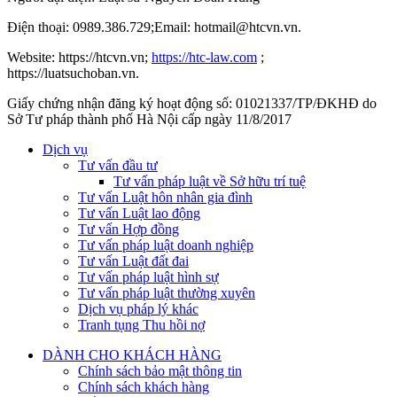
Điện thoại: 0989.386.729;Email: hotmail@htcvn.vn.
Website: https://htcvn.vn;
https://htc-law.com
;
https://luatsuchoban.vn.
Giấy chứng nhận đăng ký hoạt động số: 01021337/TP/ĐKHĐ do
Sở Tư pháp thành phố Hà Nội cấp ngày 11/8/2017
Dịch vụ
Tư vấn đầu tư
Tư vấn pháp luật về Sở hữu trí tuệ
Tư vấn Luật hôn nhân gia đình
Tư vấn Luật lao động
Tư vấn Hợp đồng
Tư vấn pháp luật doanh nghiệp
Tư vấn Luật đất đai
Tư vấn pháp luật hình sự
Tư vấn pháp luật thường xuyên
Dịch vụ pháp lý khác
Tranh tụng Thu hồi nợ
DÀNH CHO KHÁCH HÀNG
Chính sách bảo mật thông tin
Chính sách khách hàng