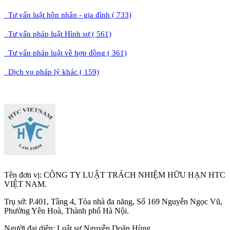
Tư vấn luật hôn nhân - gia đình ( 733)
Tư vấn pháp luật Hình sự ( 561)
Tư vấn pháp luật về hợp đồng ( 361)
Dịch vụ pháp lý khác ( 159)
Tên đơn vị: CÔNG TY LUẬT TRÁCH NHIỆM HỮU HẠN HTC
VIỆT NAM.
Trụ sở: P.401, Tầng 4, Tòa nhà đa năng, Số 169 Nguyễn Ngọc Vũ,
Phường Yên Hoà, Thành phố Hà Nộ
i.
Người đại diện: Luật sư Nguyễn Doãn Hùng