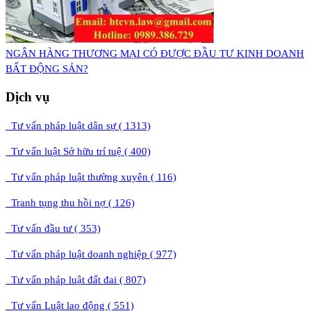
NGÂN HÀNG THƯƠNG MẠI CÓ ĐƯỢC ĐẦU TƯ KINH DOANH
BẤT ĐỘNG SẢN?
Dịch vụ
Tư vấn pháp luật dân sự ( 1313)
Tư vấn luật Sở hữu trí tuệ ( 400)
Tư vấn pháp luật thường xuyên ( 116)
Tranh tụng thu hồi nợ ( 126)
Tư vấn đầu tư ( 353)
Tư vấn pháp luật doanh nghiệp ( 977)
Tư vấn pháp luật đất đai ( 807)
Tư vấn Luật lao động ( 551)