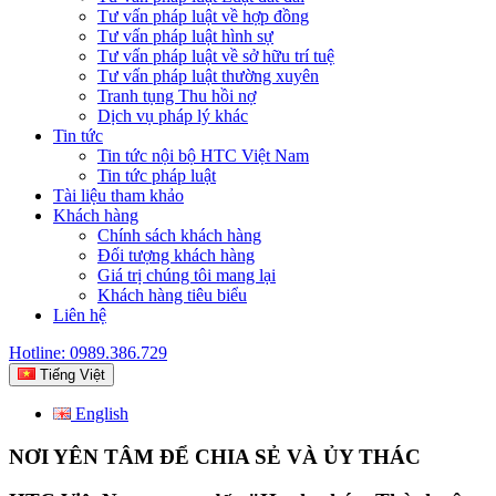
Tư vấn pháp luật về hợp đồng
Tư vấn pháp luật hình sự
Tư vấn pháp luật về sở hữu trí tuệ
Tư vấn pháp luật thường xuyên
Tranh tụng Thu hồi nợ
Dịch vụ pháp lý khác
Tin tức
Tin tức nội bộ HTC Việt Nam
Tin tức pháp luật
Tài liệu tham khảo
Khách hàng
Chính sách khách hàng
Đối tượng khách hàng
Giá trị chúng tôi mang lại
Khách hàng tiêu biểu
Liên hệ
Hotline: 0989.386.729
Tiếng Việt
English
NƠI YÊN TÂM ĐỂ CHIA SẺ VÀ ỦY THÁC