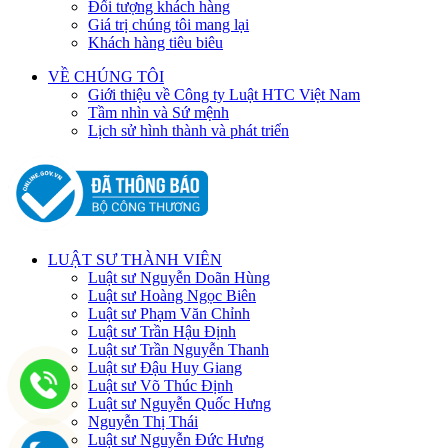
Đối tượng khách hàng
Giá trị chúng tôi mang lại
Khách hàng tiêu biêu
VỀ CHÚNG TÔI
Giới thiệu về Công ty Luật HTC Việt Nam
Tầm nhìn và Sứ mệnh
Lịch sử hình thành và phát triển
LUẬT SƯ THÀNH VIÊN
Luật sư Nguyễn Doãn Hùng
Luật sư Hoàng Ngọc Biên
Luật sư Phạm Văn Chỉnh
Luật sư Trần Hậu Định
Luật sư Trần Nguyễn Thanh
Luật sư Đậu Huy Giang
Luật sư Võ Thúc Định
Luật sư Nguyễn Quốc Hưng
Nguyễn Thị Thái
Luật sư Nguyễn Đức Hưng