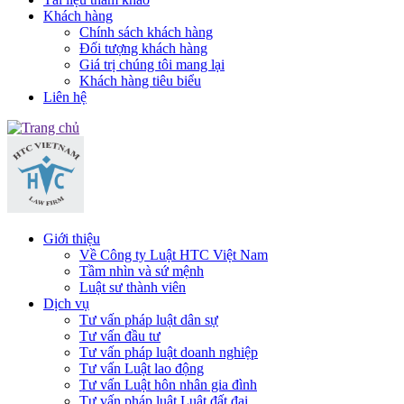
Khách hàng
Chính sách khách hàng
Đối tượng khách hàng
Giá trị chúng tôi mang lại
Khách hàng tiêu biểu
Liên hệ
Giới thiệu
Về Công ty Luật HTC Việt Nam
Tầm nhìn và sứ mệnh
Luật sư thành viên
Dịch vụ
Tư vấn pháp luật dân sự
Tư vấn đầu tư
Tư vấn pháp luật doanh nghiệp
Tư vấn Luật lao động
Tư vấn Luật hôn nhân gia đình
Tư vấn pháp luật Luật đất đai