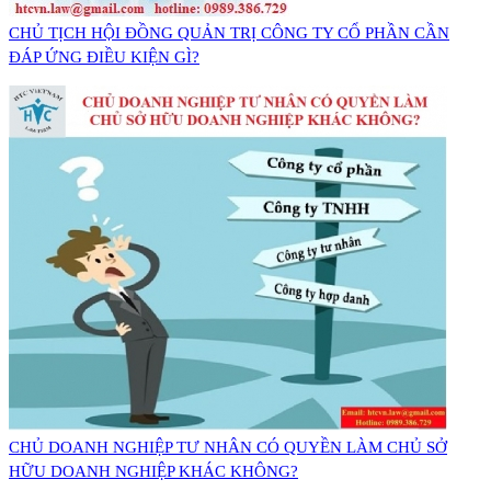
CHỦ TỊCH HỘI ĐỒNG QUẢN TRỊ CÔNG TY CỔ PHẦN CẦN
ĐÁP ỨNG ĐIỀU KIỆN GÌ?
CHỦ DOANH NGHIỆP TƯ NHÂN CÓ QUYỀN LÀM CHỦ SỞ
HỮU DOANH NGHIỆP KHÁC KHÔNG?