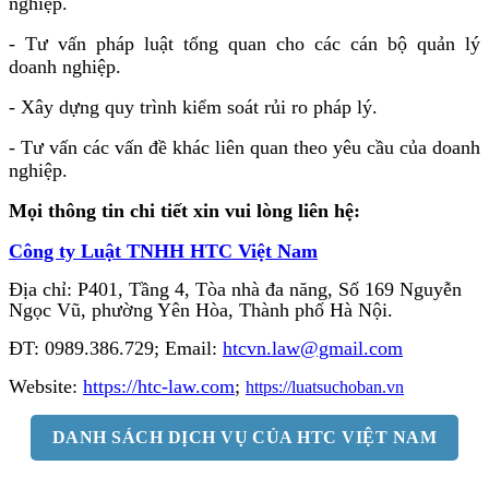
nghiệp.
- Tư vấn pháp luật tổng quan cho các cán bộ quản lý
doanh nghiệp.
- Xây dựng quy trình kiểm soát rủi ro pháp lý.
- Tư vấn các vấn đề khác liên quan theo yêu cầu của doanh
nghiệp.
Mọi thông tin chi tiết xin vui lòng liên hệ:
Công ty Luật TNHH HTC Việt Nam
Địa chỉ: P401, Tầng 4, Tòa nhà đa năng, Số 169 Nguyễn
Ngọc Vũ, phường Yên Hòa, Thành phố Hà Nội.
ĐT: 0989.386.729; Email:
htcvn.law@gmail.com
Website:
https://htc-law.com
;
https://luatsuchoban.vn
DANH SÁCH DỊCH VỤ CỦA HTC VIỆT NAM