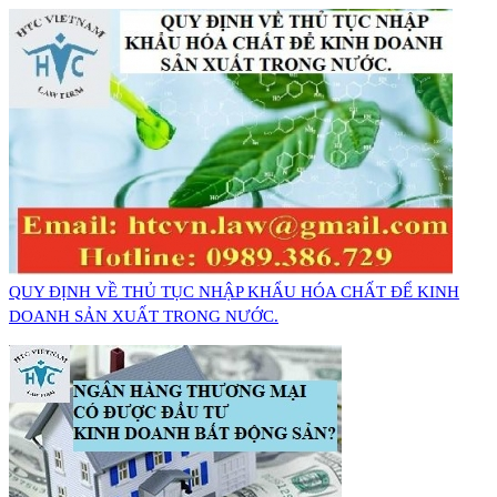
QUY ĐỊNH VỀ THỦ TỤC NHẬP KHẨU HÓA CHẤT ĐỂ KINH
DOANH SẢN XUẤT TRONG NƯỚC.