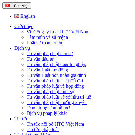
Tiếng Việt
English
Giới thiệu
Về Công ty Luật HTC Việt Nam
Tầm nhìn và sứ mệnh
Luật sư thành viên
Dịch vụ
Tư vấn pháp luật dân sự
Tư vấn đầu tư
Tư vấn pháp luật doanh nghiệp
Tư vấn Luật lao động
Tư vấn Luật hôn nhân gia đình
Tư vấn pháp luật Luật đất đai
Tư vấn pháp luật về hợp đồng
Tư vấn pháp luật hình sự
Tư vấn pháp luật về sở hữu trí tuệ
Tư vấn pháp luật thường xuyên
Tranh tụng Thu hồi nợ
Dịch vụ pháp lý khác
Tin tức
Tin tức nội bộ HTC Việt Nam
Tin tức pháp luật
Tài liệu tham khảo