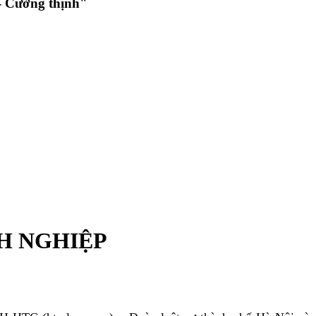
 Cường thịnh"
H NGHIỆP