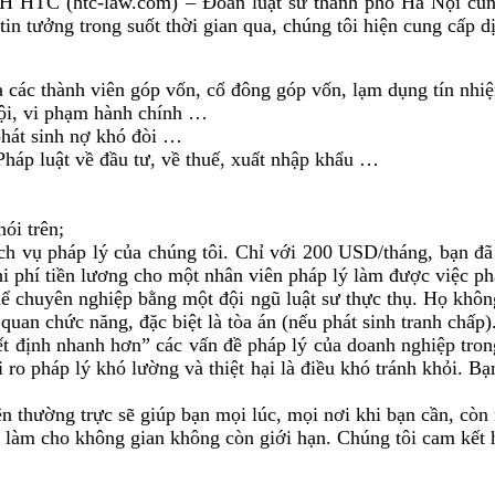
TC (htc-law.com) – Đoàn luật sư thành phố Hà Nội cùng 
in tưởng trong suốt thời gian qua, chúng tôi hiện cung cấp d
 các thành viên góp vốn, cổ đông góp vốn, lạm dụng tín nhiệ
hội, vi phạm hành chính …
phát sinh nợ khó đòi …
 Pháp luật về đầu tư, về thuế, xuất nhập khẩu …
ói trên;
ch vụ pháp lý của chúng tôi. Chỉ với 200 USD/tháng, bạn đã c
 phí tiền lương cho một nhân viên pháp lý làm được việc phải
hể chuyên nghiệp bằng một đội ngũ luật sư thực thụ. Họ khôn
quan chức năng, đặc biệt là tòa án (nếu phát sinh tranh chấp)
yết định nhanh hơn” các vấn đề pháp lý của doanh nghiệp tro
 ro pháp lý khó lường và thiệt hại là điều khó tránh khỏi. Bạ
ên thường trực sẽ giúp bạn mọi lúc, mọi nơi khi bạn cần, còn 
ã làm cho không gian không còn giới hạn. Chúng tôi cam kết 