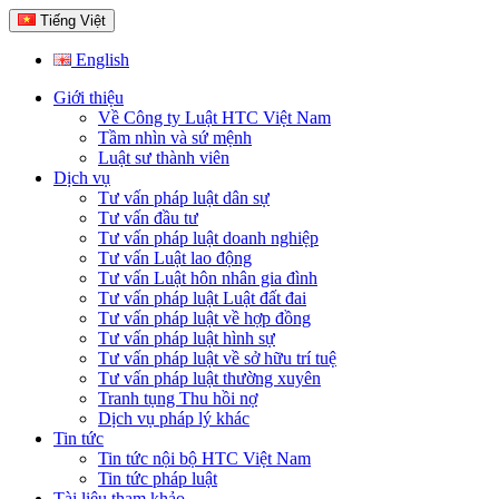
Tiếng Việt
English
Giới thiệu
Về Công ty Luật HTC Việt Nam
Tầm nhìn và sứ mệnh
Luật sư thành viên
Dịch vụ
Tư vấn pháp luật dân sự
Tư vấn đầu tư
Tư vấn pháp luật doanh nghiệp
Tư vấn Luật lao động
Tư vấn Luật hôn nhân gia đình
Tư vấn pháp luật Luật đất đai
Tư vấn pháp luật về hợp đồng
Tư vấn pháp luật hình sự
Tư vấn pháp luật về sở hữu trí tuệ
Tư vấn pháp luật thường xuyên
Tranh tụng Thu hồi nợ
Dịch vụ pháp lý khác
Tin tức
Tin tức nội bộ HTC Việt Nam
Tin tức pháp luật
Tài liệu tham khảo