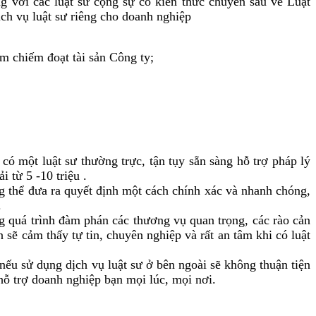
với các luật sư cộng sự có kiến thức chuyên sâu về Luật
ịch vụ luật sư riêng cho doanh nghiệp
m chiếm đoạt tài sản Công ty;
ó một luật sư thường trực, tận tụy sẵn sàng hỗ trợ pháp lý
 từ 5 -10 triệu .
g thể đưa ra quyết định một cách chính xác và nhanh chóng,
.
ng quá trình đàm phán các thương vụ quan trọng, các rào cản
n sẽ cảm thấy tự tin, chuyên nghiệp và rất an tâm khi có luật
nếu sử dụng dịch vụ luật sư ở bên ngoài sẽ không thuận tiện
hỗ trợ doanh nghiệp bạn mọi lúc, mọi nơi.