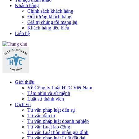
Khách hàng
Chính sách khách hàng
Đối tượng khách hàng
Giá trị chúng tôi mang lại
Khách hàng tiêu biểu
Liên hệ
Giới thiệu
Về Công ty Luật HTC Việt Nam
Tầm nhìn và sứ mệnh
Luật sư thành viên
Dịch vụ
Tư vấn pháp luật dân sự
Tư vấn đầu tư
Tư vấn pháp luật doanh nghiệp
Tư vấn Luật lao động
Tư vấn Luật hôn nhân gia đình
Tư vấn pháp luật Luật đất đai