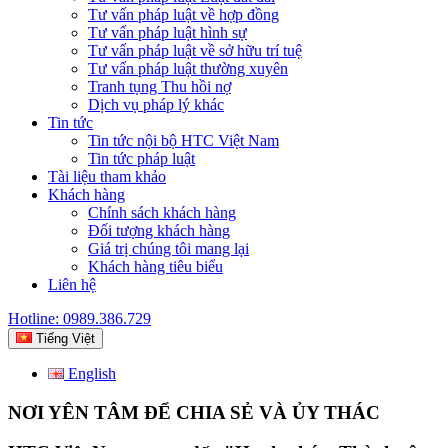
Tư vấn pháp luật về hợp đồng
Tư vấn pháp luật hình sự
Tư vấn pháp luật về sở hữu trí tuệ
Tư vấn pháp luật thường xuyên
Tranh tụng Thu hồi nợ
Dịch vụ pháp lý khác
Tin tức
Tin tức nội bộ HTC Việt Nam
Tin tức pháp luật
Tài liệu tham khảo
Khách hàng
Chính sách khách hàng
Đối tượng khách hàng
Giá trị chúng tôi mang lại
Khách hàng tiêu biểu
Liên hệ
Hotline: 0989.386.729
Tiếng Việt
English
NƠI YÊN TÂM ĐỂ CHIA SẺ VÀ ỦY THÁC