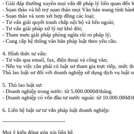
- Giải đáp thường xuyên mọi vấn đề pháp lý liên quan đến h
- Sọan thảo và hỗ trợ sọan thảo mọi Văn bản mang tính hàn
- Soạn thảo và xem xét hợp đồng các loại;
- Tư vấn giải quyết tranh chấp nội bộ và bên ngoài;
- Tư vấn giải pháp xử lý nợ khó đòi;
- Tham mưu giải pháp phòng ngừa rủi ro pháp lý;
- Cung cấp hệ thống văn bản pháp luật theo yêu cầu.
4. Hình thức tư vấn:
- Tư vấn qua email, fax, điện thoại và công văn;
- Nếu vụ việc cần phải có luật sư tham gia trực tiếp, mức t
Thù lao luật sư đối với doanh nghiệp sử dụng dịch vụ luật
5. Thù lao luật sư:
- Doanh nghiệp trong nước: từ 5.000.0000đ/tháng.
- Doanh nghiệp có vốn đầu tư nước ngoài: từ 10.000.000đ/t
6. Liên hệ luật sư tư vấn pháp luật doanh nghiệp:
-----------------------------------
Mọi ý kiến đóng góp xin liên hệ.