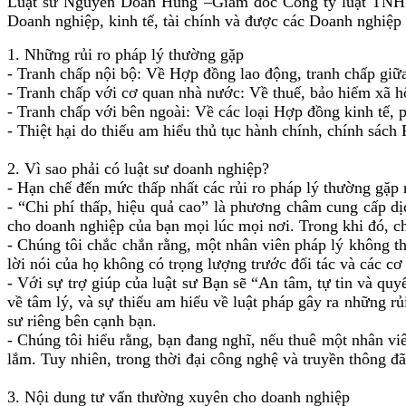
Luật sư Nguyễn Doãn Hùng –Giám đốc Công ty luật TNHH H
Doanh nghiệp, kinh tế, tài chính và được các Doanh nghiệp t
1. Những rủi ro pháp lý thường gặp
- Tranh chấp nội bộ: Về Hợp đồng lao động, tranh chấp giữa
- Tranh chấp với cơ quan nhà nước: Về thuế, bảo hiểm xã 
- Tranh chấp với bên ngoài: Về các loại Hợp đồng kinh tế, 
- Thiệt hại do thiếu am hiểu thủ tục hành chính, chính sách
2. Vì sao phải có luật sư doanh nghiệp?
- Hạn chế đến mức thấp nhất các rủi ro pháp lý thường gặp n
- “Chi phí thấp, hiệu quả cao” là phương châm cung cấp dị
cho doanh nghiệp của bạn mọi lúc mọi nơi. Trong khi đó, chi
- Chúng tôi chắc chắn rằng, một nhân viên pháp lý không t
lời nói của họ không có trọng lượng trước đối tác và các cơ 
- Với sự trợ giúp của luật sư Bạn sẽ “An tâm, tự tin và qu
về tâm lý, và sự thiếu am hiểu về luật pháp gây ra những rủi
sư riêng bên cạnh bạn.
- Chúng tôi hiểu rằng, bạn đang nghĩ, nếu thuê một nhân vi
lắm. Tuy nhiên, trong thời đại công nghệ và truyền thông đ
3. Nội dung tư vấn thường xuyên cho doanh nghiệp