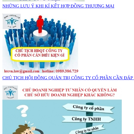
NHỮNG LƯU Ý KHI KÍ KẾT HỢP ĐỒNG THƯƠNG MẠI
CHỦ TỊCH HỘI ĐỒNG QUẢN TRỊ CÔNG TY CỔ PHẦN CẦN ĐÁP 