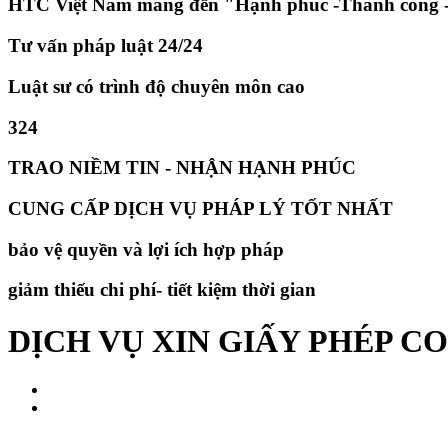
HTC Việt Nam mang đến "Hạnh phúc -Thành công -
Tư vấn pháp luật 24/24
Luật sư có trình độ chuyên môn cao
324
TRAO NIỀM TIN - NHẬN HẠNH PHÚC
CUNG CẤP DỊCH VỤ PHÁP LÝ TỐT NHẤT
bảo vệ quyền và lợi ích hợp pháp
giảm thiếu chi phí- tiết kiệm thời gian
DỊCH VỤ XIN GIẤY PHÉP C