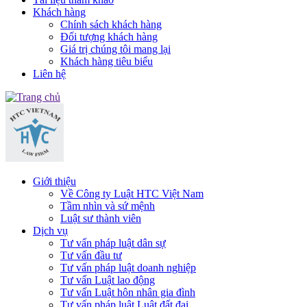
Khách hàng
Chính sách khách hàng
Đối tượng khách hàng
Giá trị chúng tôi mang lại
Khách hàng tiêu biểu
Liên hệ
Giới thiệu
Về Công ty Luật HTC Việt Nam
Tầm nhìn và sứ mệnh
Luật sư thành viên
Dịch vụ
Tư vấn pháp luật dân sự
Tư vấn đầu tư
Tư vấn pháp luật doanh nghiệp
Tư vấn Luật lao động
Tư vấn Luật hôn nhân gia đình
Tư vấn pháp luật Luật đất đai