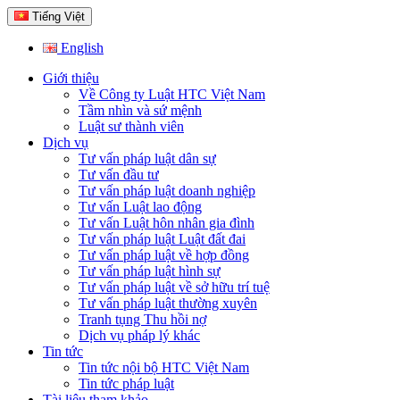
Tiếng Việt
English
Giới thiệu
Về Công ty Luật HTC Việt Nam
Tầm nhìn và sứ mệnh
Luật sư thành viên
Dịch vụ
Tư vấn pháp luật dân sự
Tư vấn đầu tư
Tư vấn pháp luật doanh nghiệp
Tư vấn Luật lao động
Tư vấn Luật hôn nhân gia đình
Tư vấn pháp luật Luật đất đai
Tư vấn pháp luật về hợp đồng
Tư vấn pháp luật hình sự
Tư vấn pháp luật về sở hữu trí tuệ
Tư vấn pháp luật thường xuyên
Tranh tụng Thu hồi nợ
Dịch vụ pháp lý khác
Tin tức
Tin tức nội bộ HTC Việt Nam
Tin tức pháp luật
Tài liệu tham khảo