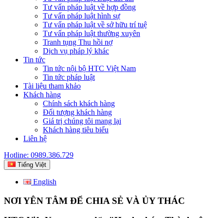
Tư vấn pháp luật về hợp đồng
Tư vấn pháp luật hình sự
Tư vấn pháp luật về sở hữu trí tuệ
Tư vấn pháp luật thường xuyên
Tranh tụng Thu hồi nợ
Dịch vụ pháp lý khác
Tin tức
Tin tức nội bộ HTC Việt Nam
Tin tức pháp luật
Tài liệu tham khảo
Khách hàng
Chính sách khách hàng
Đối tượng khách hàng
Giá trị chúng tôi mang lại
Khách hàng tiêu biểu
Liên hệ
Hotline: 0989.386.729
Tiếng Việt
English
NƠI YÊN TÂM ĐỂ CHIA SẺ VÀ ỦY THÁC