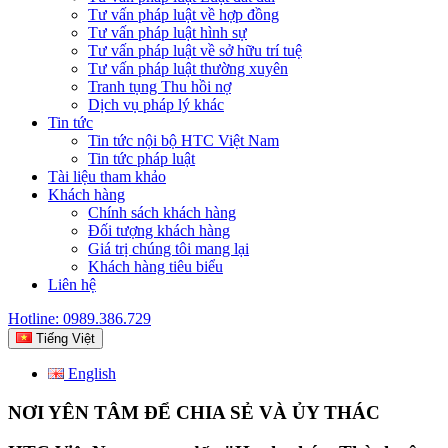
Tư vấn pháp luật về hợp đồng
Tư vấn pháp luật hình sự
Tư vấn pháp luật về sở hữu trí tuệ
Tư vấn pháp luật thường xuyên
Tranh tụng Thu hồi nợ
Dịch vụ pháp lý khác
Tin tức
Tin tức nội bộ HTC Việt Nam
Tin tức pháp luật
Tài liệu tham khảo
Khách hàng
Chính sách khách hàng
Đối tượng khách hàng
Giá trị chúng tôi mang lại
Khách hàng tiêu biểu
Liên hệ
Hotline: 0989.386.729
Tiếng Việt
English
NƠI YÊN TÂM ĐỂ CHIA SẺ VÀ ỦY THÁC