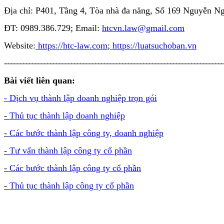
Địa chỉ: P401, Tầng 4, Tòa nhà đa năng, Số 169 Nguyễn 
ĐT: 0989.386.729; Email:
htcvn.law@gmail.com
Website:
https://htc-law.com
;
https://luatsuchoban.vn
-------------------------------------------------------------------------
Bài viết liên quan:
- Dịch vụ thành lập doanh nghiệp trọn gói
-
Thủ tục thành lập doanh nghiệp
-
Các bước thành lập công ty, doanh nghiệp
-
Tư vấn thành lập công ty cổ phần
-
Các bước thành lập công ty cổ phần
-
Thủ tục thành lập công ty cổ phần