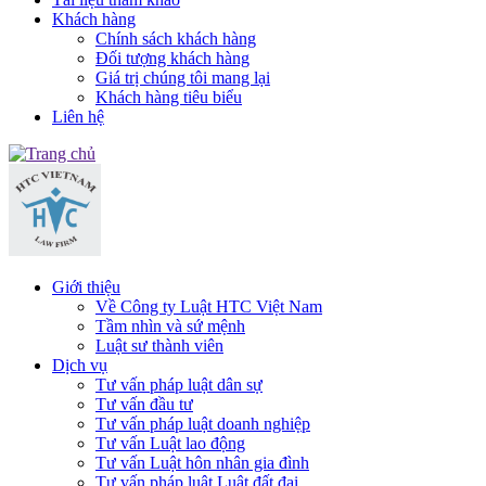
Khách hàng
Chính sách khách hàng
Đối tượng khách hàng
Giá trị chúng tôi mang lại
Khách hàng tiêu biểu
Liên hệ
Giới thiệu
Về Công ty Luật HTC Việt Nam
Tầm nhìn và sứ mệnh
Luật sư thành viên
Dịch vụ
Tư vấn pháp luật dân sự
Tư vấn đầu tư
Tư vấn pháp luật doanh nghiệp
Tư vấn Luật lao động
Tư vấn Luật hôn nhân gia đình
Tư vấn pháp luật Luật đất đai