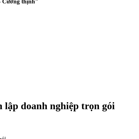
 Cường thịnh"
h lập doanh nghiệp trọn gói
gói