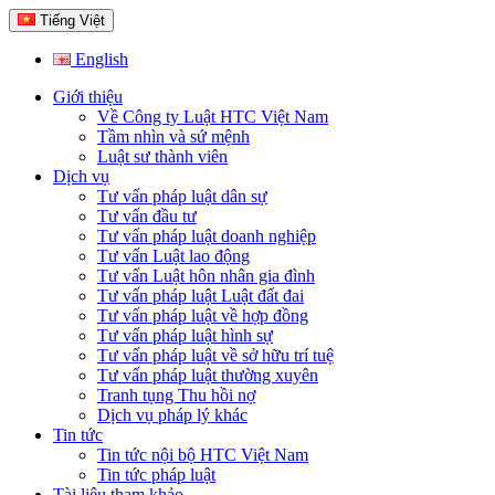
Tiếng Việt
English
Giới thiệu
Về Công ty Luật HTC Việt Nam
Tầm nhìn và sứ mệnh
Luật sư thành viên
Dịch vụ
Tư vấn pháp luật dân sự
Tư vấn đầu tư
Tư vấn pháp luật doanh nghiệp
Tư vấn Luật lao động
Tư vấn Luật hôn nhân gia đình
Tư vấn pháp luật Luật đất đai
Tư vấn pháp luật về hợp đồng
Tư vấn pháp luật hình sự
Tư vấn pháp luật về sở hữu trí tuệ
Tư vấn pháp luật thường xuyên
Tranh tụng Thu hồi nợ
Dịch vụ pháp lý khác
Tin tức
Tin tức nội bộ HTC Việt Nam
Tin tức pháp luật
Tài liệu tham khảo