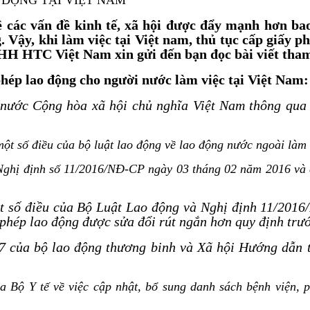
về các vấn đề kinh tế, xã hội được đẩy mạnh hơn b
 Vậy, khi làm việc tại Việt nam, thủ tục cấp giấy 
TNHH HTC Việt Nam xin gửi đến bạn đọc bài viết tha
hép lao động cho người nước làm việc tại Việt Nam:
ước Cộng hòa xã hội chủ nghĩa Việt Nam thông qua 
ột số điều của bộ luật lao động về lao động nước ngoài làm t
hị định số 11/2016/NĐ-CP ngày 03 tháng 02 năm 2016 và cá
số điều của Bộ Luật Lao động và Nghị định 11/2016/
 phép lao động được sửa đổi rút ngắn hơn quy định trư
của bộ lao động thương binh và Xã hội Hướng dẫn th
 Y tế về việc cập nhật, bổ sung danh sách bệnh viện, p