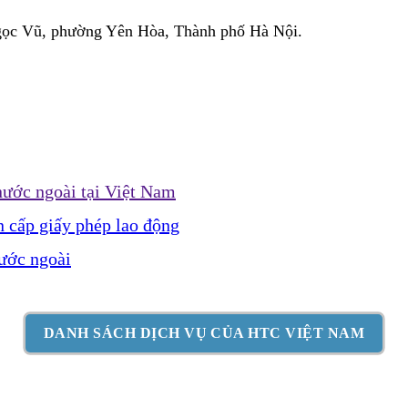
Ngọc Vũ, phường Yên Hòa, Thành phố Hà Nội.
nước ngoài tại Việt Nam
 cấp giấy phép lao động
nước ngoài
DANH SÁCH DỊCH VỤ CỦA HTC VIỆT NAM