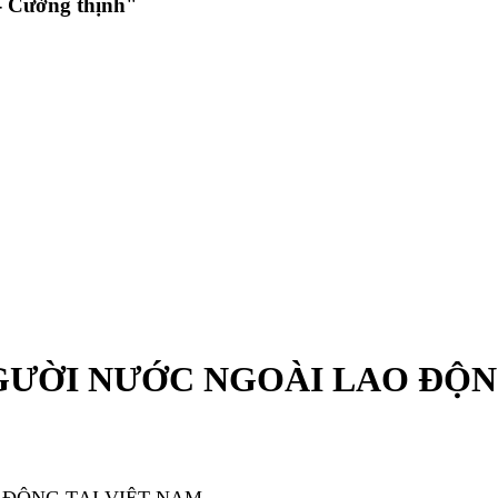
 Cường thịnh"
NGƯỜI NƯỚC NGOÀI LAO ĐỘN
 ĐỘNG TẠI VIỆT NAM