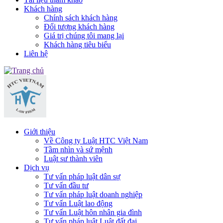
Khách hàng
Chính sách khách hàng
Đối tượng khách hàng
Giá trị chúng tôi mang lại
Khách hàng tiêu biểu
Liên hệ
Giới thiệu
Về Công ty Luật HTC Việt Nam
Tầm nhìn và sứ mệnh
Luật sư thành viên
Dịch vụ
Tư vấn pháp luật dân sự
Tư vấn đầu tư
Tư vấn pháp luật doanh nghiệp
Tư vấn Luật lao động
Tư vấn Luật hôn nhân gia đình
Tư vấn pháp luật Luật đất đai