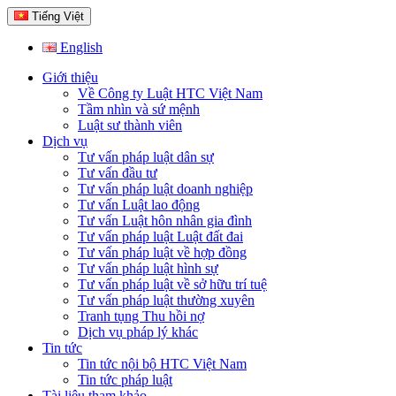
Tiếng Việt
English
Giới thiệu
Về Công ty Luật HTC Việt Nam
Tầm nhìn và sứ mệnh
Luật sư thành viên
Dịch vụ
Tư vấn pháp luật dân sự
Tư vấn đầu tư
Tư vấn pháp luật doanh nghiệp
Tư vấn Luật lao động
Tư vấn Luật hôn nhân gia đình
Tư vấn pháp luật Luật đất đai
Tư vấn pháp luật về hợp đồng
Tư vấn pháp luật hình sự
Tư vấn pháp luật về sở hữu trí tuệ
Tư vấn pháp luật thường xuyên
Tranh tụng Thu hồi nợ
Dịch vụ pháp lý khác
Tin tức
Tin tức nội bộ HTC Việt Nam
Tin tức pháp luật
Tài liệu tham khảo