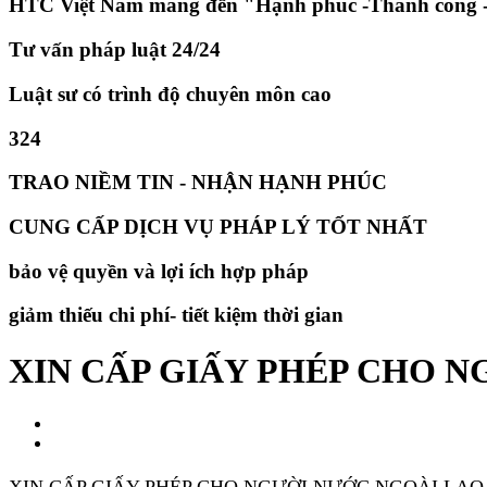
HTC Việt Nam mang đến "Hạnh phúc -Thành công -
Tư vấn pháp luật 24/24
Luật sư có trình độ chuyên môn cao
324
TRAO NIỀM TIN - NHẬN HẠNH PHÚC
CUNG CẤP DỊCH VỤ PHÁP LÝ TỐT NHẤT
bảo vệ quyền và lợi ích hợp pháp
giảm thiếu chi phí- tiết kiệm thời gian
​XIN CẤP GIẤY PHÉP CHO 
XIN CẤP GIẤY PHÉP CHO NGƯỜI NƯỚC NGOÀI LAO