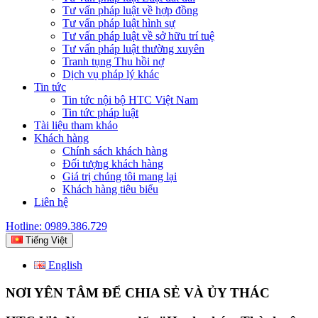
Tư vấn pháp luật về hợp đồng
Tư vấn pháp luật hình sự
Tư vấn pháp luật về sở hữu trí tuệ
Tư vấn pháp luật thường xuyên
Tranh tụng Thu hồi nợ
Dịch vụ pháp lý khác
Tin tức
Tin tức nội bộ HTC Việt Nam
Tin tức pháp luật
Tài liệu tham khảo
Khách hàng
Chính sách khách hàng
Đối tượng khách hàng
Giá trị chúng tôi mang lại
Khách hàng tiêu biểu
Liên hệ
Hotline: 0989.386.729
Tiếng Việt
English
NƠI YÊN TÂM ĐỂ CHIA SẺ VÀ ỦY THÁC