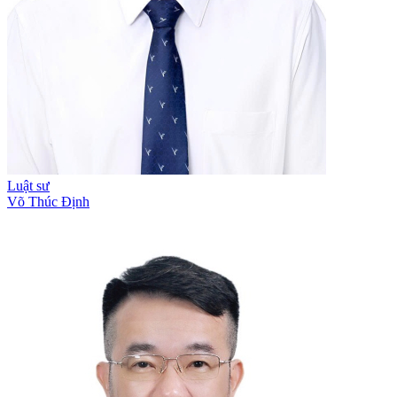
Luật sư
Võ Thúc Định