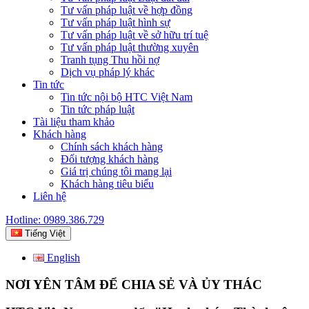
Tư vấn pháp luật về hợp đồng
Tư vấn pháp luật hình sự
Tư vấn pháp luật về sở hữu trí tuệ
Tư vấn pháp luật thường xuyên
Tranh tụng Thu hồi nợ
Dịch vụ pháp lý khác
Tin tức
Tin tức nội bộ HTC Việt Nam
Tin tức pháp luật
Tài liệu tham khảo
Khách hàng
Chính sách khách hàng
Đối tượng khách hàng
Giá trị chúng tôi mang lại
Khách hàng tiêu biểu
Liên hệ
Hotline: 0989.386.729
Tiếng Việt
English
NƠI YÊN TÂM ĐỂ CHIA SẺ VÀ ỦY THÁC