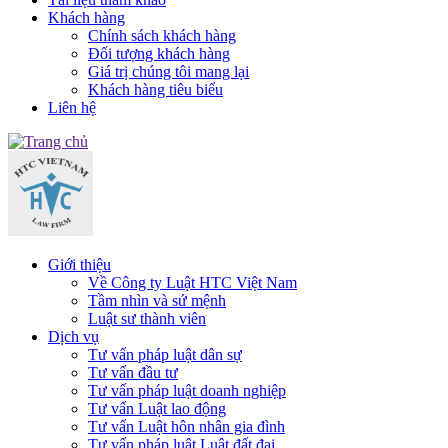
Khách hàng
Chính sách khách hàng
Đối tượng khách hàng
Giá trị chúng tôi mang lại
Khách hàng tiêu biểu
Liên hệ
Giới thiệu
Về Công ty Luật HTC Việt Nam
Tầm nhìn và sứ mệnh
Luật sư thành viên
Dịch vụ
Tư vấn pháp luật dân sự
Tư vấn đầu tư
Tư vấn pháp luật doanh nghiệp
Tư vấn Luật lao động
Tư vấn Luật hôn nhân gia đình
Tư vấn pháp luật Luật đất đai