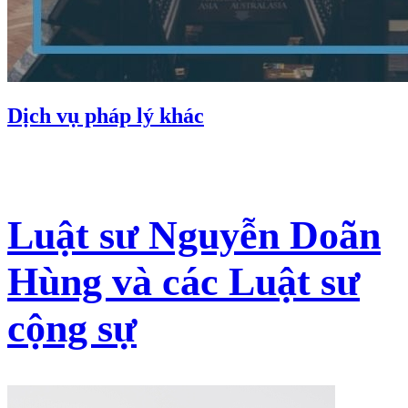
Dịch vụ pháp lý khác
Luật sư Nguyễn Doãn
Hùng và các Luật sư
cộng sự