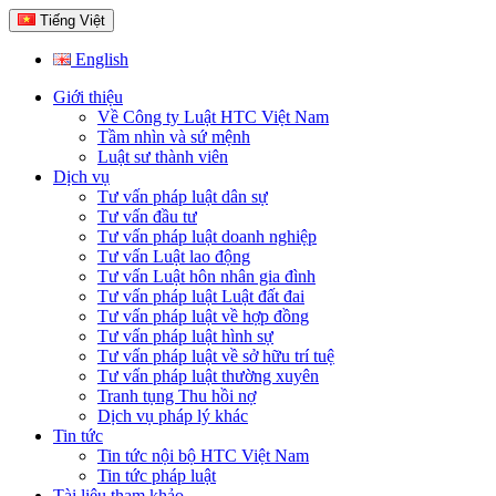
Tiếng Việt
English
Giới thiệu
Về Công ty Luật HTC Việt Nam
Tầm nhìn và sứ mệnh
Luật sư thành viên
Dịch vụ
Tư vấn pháp luật dân sự
Tư vấn đầu tư
Tư vấn pháp luật doanh nghiệp
Tư vấn Luật lao động
Tư vấn Luật hôn nhân gia đình
Tư vấn pháp luật Luật đất đai
Tư vấn pháp luật về hợp đồng
Tư vấn pháp luật hình sự
Tư vấn pháp luật về sở hữu trí tuệ
Tư vấn pháp luật thường xuyên
Tranh tụng Thu hồi nợ
Dịch vụ pháp lý khác
Tin tức
Tin tức nội bộ HTC Việt Nam
Tin tức pháp luật
Tài liệu tham khảo