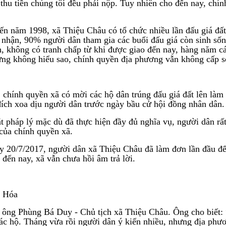
n thu tiền chúng tôi đều phải nộp. Tuy nhiên cho đến nay, ch
n năm 1998, xã Thiệu Châu có tổ chức nhiều lần đấu giá đất
i nhận, 90% người dân tham gia các buổi đấu giá còn sinh sốn
 không có tranh chấp từ khi được giao đến nay, hàng năm cá
g không hiểu sao, chính quyền địa phương vẫn không cấp sổ
chính quyền xã có mời các hộ dân trúng đấu giá đất lên làm v
đích xoa dịu người dân trước ngày bầu cử hội đồng nhân dân.
ặt pháp lý mặc dù đã thực hiện đầy đủ nghĩa vụ, người dân 
của chính quyền xã.
y 20/7/2017, người dân xã Thiệu Châu đã làm đơn lần đầu đế
đến nay, xã vẫn chưa hồi âm trả lời.
h Hóa
 ông Phùng Bá Duy - Chủ tịch xã Thiệu Châu. Ông cho biết: “
 hộ. Tháng vừa rồi người dân ý kiến nhiều, nhưng địa phươn