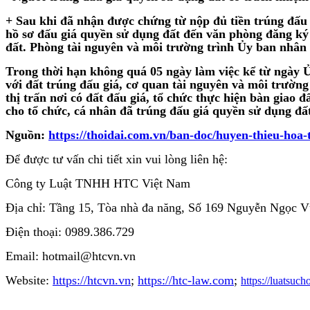
+ Sau khi đã nhận được chứng từ nộp đủ tiền trúng đấu 
hồ sơ đấu giá quyền sử dụng đất đến văn phòng đăng k
đất. Phòng tài nguyên và môi trường trình Ủy ban nhân 
Trong thời hạn không quá 05 ngày làm việc kể từ ngày 
với đất trúng đấu giá, cơ quan tài nguyên và môi trường
thị trấn nơi có đất đấu giá, tổ chức thực hiện bàn giao 
cho tổ chức, cá nhân đã trúng đấu giá quyền sử dụng đất
Nguồn:
https://thoidai.com.vn/ban-doc/huyen-thieu-hoa-t
Để được tư vấn chi tiết xin vui lòng liên hệ:
Công ty Luật TNHH HTC Việt Nam
Địa chỉ: Tầng 15, Tòa nhà đa năng, Số 169 Nguyễn Ngọc 
Điện thoại: 0989.386.729
Email: hotmail@htcvn.vn
Website:
https://htcvn.vn
;
https://htc-law.com
;
https://luatsuc