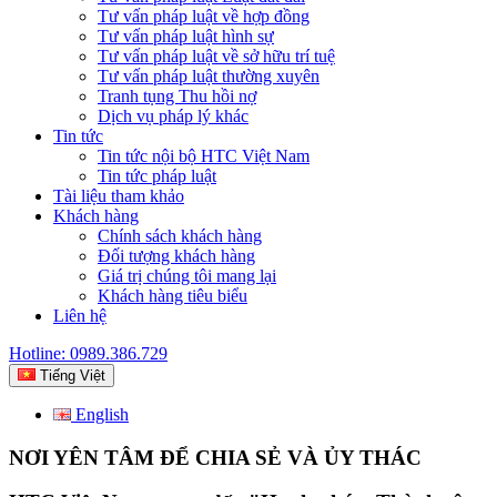
Tư vấn pháp luật về hợp đồng
Tư vấn pháp luật hình sự
Tư vấn pháp luật về sở hữu trí tuệ
Tư vấn pháp luật thường xuyên
Tranh tụng Thu hồi nợ
Dịch vụ pháp lý khác
Tin tức
Tin tức nội bộ HTC Việt Nam
Tin tức pháp luật
Tài liệu tham khảo
Khách hàng
Chính sách khách hàng
Đối tượng khách hàng
Giá trị chúng tôi mang lại
Khách hàng tiêu biểu
Liên hệ
Hotline: 0989.386.729
Tiếng Việt
English
NƠI YÊN TÂM ĐỂ CHIA SẺ VÀ ỦY THÁC