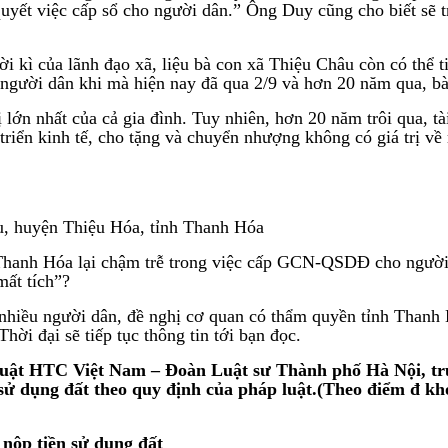
quyết việc cấp sổ cho người dân.” Ông Duy cũng cho biết sẽ t
i kì của lãnh đạo xã, liệu bà con xã Thiệu Châu còn có thể 
o người dân khi mà hiện nay đã qua 2/9 và hơn 20 năm qua, 
rị lớn nhất của cả gia đình. Tuy nhiên, hơn 20 năm trôi qua, 
iển kinh tế, cho tặng và chuyển nhượng không có giá trị về 
u, huyện Thiệu Hóa, tỉnh Thanh Hóa
Thanh Hóa lại chậm trễ trong việc cấp GCN-QSDĐ cho người 
mất tích”?
nhiều người dân, đề nghị cơ quan có thẩm quyền tỉnh Thanh 
hời đại sẽ tiếp tục thông tin tới bạn đọc.
ật HTC Việt Nam – Đoàn Luật sư Thành phố Hà Nội, trư
ử dụng đất theo quy định của pháp luật.(Theo điểm đ kho
 nộp tiền sử dụng đất