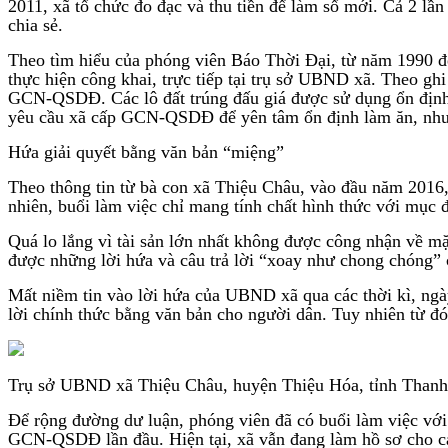
2011, xã tổ chức đo đạc và thu tiền để làm sổ mới. Cả 2 lầ
chia sẻ.
Theo tìm hiểu của phóng viên Báo Thời Đại, từ năm 1990 đế
thực hiện công khai, trực tiếp tại trụ sở UBND xã. Theo gh
GCN-QSDĐ. Các lô đất trúng đấu giá được sử dụng ổn định,
yêu cầu xã cấp GCN-QSDĐ để yên tâm ổn định làm ăn, nhưn
Hứa giải quyết bằng văn bản “miệng”
Theo thông tin từ bà con xã Thiệu Châu, vào đầu năm 2016, 
nhiên, buổi làm việc chỉ mang tính chất hình thức với mục 
Quá lo lắng vì tài sản lớn nhất không được công nhận về m
được những lời hứa và câu trả lời “xoay như chong chóng” 
Mất niềm tin vào lời hứa của UBND xã qua các thời kì, ngà
lời chính thức bằng văn bản cho người dân. Tuy nhiên từ đó 
Trụ sở UBND xã Thiệu Châu, huyện Thiệu Hóa, tỉnh Than
Để rộng đường dư luận, phóng viên đã có buổi làm việc với
GCN-QSDĐ lần đầu. Hiện tại, xã vẫn đang làm hồ sơ cho các