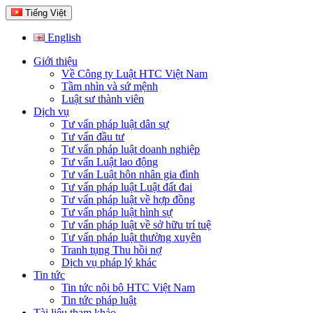
Tiếng Việt
English
Giới thiệu
Về Công ty Luật HTC Việt Nam
Tầm nhìn và sứ mệnh
Luật sư thành viên
Dịch vụ
Tư vấn pháp luật dân sự
Tư vấn đầu tư
Tư vấn pháp luật doanh nghiệp
Tư vấn Luật lao động
Tư vấn Luật hôn nhân gia đình
Tư vấn pháp luật Luật đất đai
Tư vấn pháp luật về hợp đồng
Tư vấn pháp luật hình sự
Tư vấn pháp luật về sở hữu trí tuệ
Tư vấn pháp luật thường xuyên
Tranh tụng Thu hồi nợ
Dịch vụ pháp lý khác
Tin tức
Tin tức nội bộ HTC Việt Nam
Tin tức pháp luật
Tài liệu tham khảo