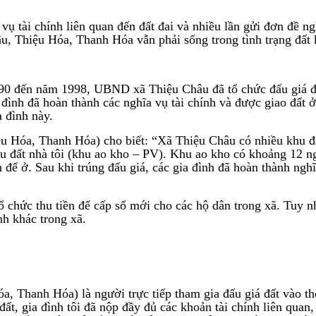
vụ tài chính liên quan đến đất đai và nhiều lần gửi đơn đề n
u, Thiệu Hóa, Thanh Hóa vẫn phải sống trong tình trạng đất 
0 đến năm 1998, UBND xã Thiệu Châu đã tổ chức đấu giá đất
ia đình đã hoàn thành các nghĩa vụ tài chính và được giao đất
 đình này.
Hóa, Thanh Hóa) cho biết: “Xã Thiệu Châu có nhiều khu đất
 đất nhà tôi (khu ao kho – PV). Khu ao kho có khoảng 12 ngư
 để ở. Sau khi trúng đấu giá, các gia đình đã hoàn thành ngh
hức thu tiền để cấp sổ mới cho các hộ dân trong xã. Tuy nh
nh khác trong xã.
, Thanh Hóa) là người trực tiếp tham gia đấu giá đất vào t
 đất, gia đình tôi đã nộp đầy đủ các khoản tài chính liên qu