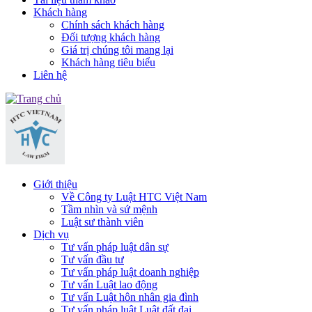
Khách hàng
Chính sách khách hàng
Đối tượng khách hàng
Giá trị chúng tôi mang lại
Khách hàng tiêu biểu
Liên hệ
Giới thiệu
Về Công ty Luật HTC Việt Nam
Tầm nhìn và sứ mệnh
Luật sư thành viên
Dịch vụ
Tư vấn pháp luật dân sự
Tư vấn đầu tư
Tư vấn pháp luật doanh nghiệp
Tư vấn Luật lao động
Tư vấn Luật hôn nhân gia đình
Tư vấn pháp luật Luật đất đai