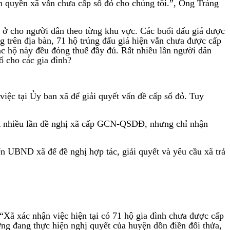
ính quyền xã vẫn chưa cấp sổ đỏ cho chúng tôi.”, Ông Tráng
 ở cho người dân theo từng khu vực. Các buổi đấu giá được
g trên địa bàn, 71 hộ trúng đấu giá hiện vẫn chưa được cấp
c hộ này đều đóng thuế đầy đủ. Rất nhiều lần người dân
 cho các gia đình?
iệc tại Ủy ban xã để giải quyết vấn đề cấp sổ đỏ. Tuy
rất nhiều lần đề nghị xã cấp GCN-QSDĐ, nhưng chỉ nhận
n UBND xã để đề nghị hợp tác, giải quyết và yêu cầu xã trả
Xã xác nhận việc hiện tại có 71 hộ gia đình chưa được cấp
g đang thực hiện nghị quyết của huyện dồn điền đổi thửa,