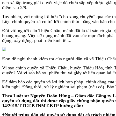
nên xã tập trung giải quyết việc đó chưa sắp xếp được giải 
điểm sau 2/9.
Tuy nhiên, với những lời hứa “cho xong chuyện” qua các thờ
Liệu chính quyền xã có trả lời chính thức bằng văn bản ch
Đối với người dân Thiệu Châu, mảnh đất là tài sản có giá t
hoang mang. Việc sử dụng mảnh đất vào các mục đích phát tr
động, xây dựng, phát triển kinh tế ...
Đơn đề nghị thanh kiểm tra của người dân xã xã Thiệu Châ
Vì sao chính quyền xã Thiệu Châu, huyện Thiệu Hóa, tỉnh 
quyền? Và vì sao hồ sơ, phiếu thu và giấy tờ liên quan lại “
Để đảm bảo các quyền và lợi ích hợp pháp, chính đáng của 
kiến nghị. Đồng thời, xử lý nghiêm sai phạm (nếu có). Báo T
Theo Luật sư Nguyễn Doãn Hùng – Giám đốc Công ty Lu
quyền sử dụng đất thì được cấp giấy chứng nhận quyền s
14/2015/TTLT-BTNMT-BTP hướng dẫn:
+Người trúng đấu giá quyền sử dụng đất có trách nhiệm