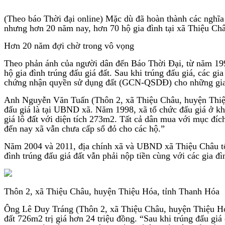
(Theo báo Thời đại online) Mặc dù đã hoàn thành các nghĩa 
nhưng hơn 20 năm nay, hơn 70 hộ gia đình tại xã Thiệu Châ
Hơn 20 năm đợi chờ trong vô vọng
Theo phản ánh của người dân đến Báo Thời Đại, từ năm 199
hộ gia đình trúng đấu giá đất. Sau khi trúng đấu giá, các g
chứng nhận quyền sử dụng đất (GCN-QSDĐ) cho những gia
Anh Nguyễn Văn Tuấn (Thôn 2, xã Thiệu Châu, huyện Thiệu 
đấu giá là tại UBND xã. Năm 1998, xã tổ chức đấu giá ở khu
giá lô đất với diện tích 273m2. Tất cả dân mua với mục đích
đến nay xã vẫn chưa cấp sổ đỏ cho các hộ.”
Năm 2004 và 2011, địa chính xã và UBND xã Thiệu Châu tổ c
đình trúng đấu giá đất vẫn phải nộp tiền cùng với các gia đì
Thôn 2, xã Thiệu Châu, huyện Thiệu Hóa, tỉnh Thanh Hóa
Ông Lê Duy Tráng (Thôn 2, xã Thiệu Châu, huyện Thiệu Hóa
đất 726m2 trị giá hơn 24 triệu đồng. “Sau khi trúng đấu giá